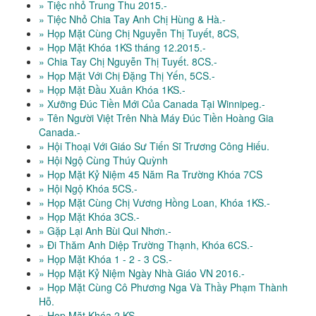
» Tiệc nhỏ Trung Thu 2015.-
» Tiệc Nhỏ Chia Tay Anh Chị Hùng & Hà.-
» Họp Mặt Cùng Chị Nguyễn Thị Tuyết, 8CS,
» Họp Mặt Khóa 1KS tháng 12.2015.-
» Chia Tay Chị Nguyễn Thị Tuyết. 8CS.-
» Họp Mặt Với Chị Đặng Thị Yến, 5CS.-
» Họp Mặt Đầu Xuân Khóa 1KS.-
» Xưỡng Đúc Tiền Mới Của Canada Tại Winnipeg.-
» Tên Người Việt Trên Nhà Máy Đúc Tiền Hoàng Gia
Canada.-
» Hội Thoại Với Giáo Sư Tiến Sĩ Trương Công Hiếu.
» Hội Ngộ Cùng Thúy Quỳnh
» Họp Mặt Kỷ Niệm 45 Năm Ra Trường Khóa 7CS
» Hội Ngộ Khóa 5CS.-
» Họp Mặt Cùng Chị Vương Hồng Loan, Khóa 1KS.-
» Họp Mặt Khóa 3CS.-
» Gặp Lại Anh Bùi Qui Nhơn.-
» Đi Thăm Anh Diệp Trường Thạnh, Khóa 6CS.-
» Họp Mặt Khóa 1 - 2 - 3 CS.-
» Họp Mặt Kỷ Niệm Ngày Nhà Giáo VN 2016.-
» Họp Mặt Cùng Cô Phương Nga Và Thầy Phạm Thành
Hỗ.
» Họp Mặt Khóa 2 KS.