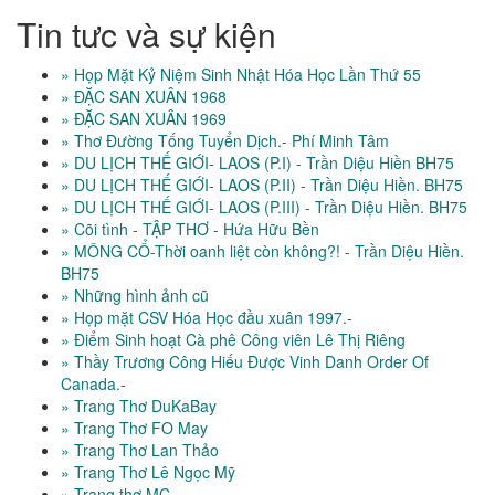
Tin tưc và sự kiện
» Họp Mặt Kỷ Niệm Sinh Nhật Hóa Học Lần Thứ 55
» ĐẶC SAN XUÂN 1968
» ĐẶC SAN XUÂN 1969
» Thơ Đường Tống Tuyển Dịch.- Phí Minh Tâm
» DU LỊCH THẾ GIỚI- LAOS (P.I) - Trần Diệu Hiền BH75
» DU LỊCH THẾ GIỚI- LAOS (P.II) - Trần Diệu Hiền. BH75
» DU LỊCH THẾ GIỚI- LAOS (P.III) - Trần Diệu Hiền. BH75
» Cõi tình - TẬP THƠ - Hứa Hữu Bền
» MÔNG CỔ-Thời oanh liệt còn không?! - Trần Diệu Hiền.
BH75
» Những hình ảnh cũ
» Họp mặt CSV Hóa Học đầu xuân 1997.-
» Điểm Sinh hoạt Cà phê Công viên Lê Thị Riêng
» Thầy Trương Công Hiếu Được Vinh Danh Order Of
Canada.-
» Trang Thơ DuKaBay
» Trang Thơ FO May
» Trang Thơ Lan Thảo
» Trang Thơ Lê Ngọc Mỹ
» Trang thơ MC