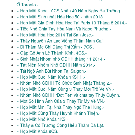
Ở Toronto.-
» Họp Mặt Khóa 10CS Nhân 40 Năm Ngày Ra Trường
» Họp Mặt Sinh nhật Hóa Học 50 - năm 2013
» Họp Mặt Gia Đình Hóa Học Tại Paris 10 Tháng 8 2014.-
» Tiệc Nhỏ Chia Tay Hòa Nam Và Ngọc Phượng.-
» Họp Mặt Hóa Học 2014 Tại San Jose.-
» Thầy Nguyễn An Lạc Viếng Thăm Nam Cali
» Đi Thăm Mẹ Chị Đặng Thị Xẩm - 7CS .
» Gặp Gỡ Anh Lê Thành Kính, 4CS.-
» Sinh Nhật Nhóm nhỏ GDHH tháng 11 2014.-
» Tất Niên Nhóm Nhỏ GDHH Năm 2014.-
» Tái Ngộ Anh Bùi Nhơn Tại Saigon.-
» Họp Mặt Cuối Năm Khóa 1KSHH.-
» Nhóm Nhỏ GDHH Tổ Chức Sinh Nhật Tháng 2.-
» Họp Mặt Cuối Năm Cùng 3 Thầy Mới Trở Về VN.-
» Nhóm Nhỏ GDHH "Đốt Tết" và chia tay Thúy Quỳnh.
» Một Số Hình Ảnh Của 3 Thầy Từ Mỹ Về VN.-
» Họp Mặt Mini Tại Nhà Thầy Ngô Thế Hùng.-
» Họp Mặt Cùng Thầy Huỳnh Khánh Thiện.-
» Họp Mặt Nhỏ Khóa 1KS.-
» Thầy & Cô Trương Công Hiếu Thăm Đà Lạt.-
» Họp Mặt Khóa 9CS.-