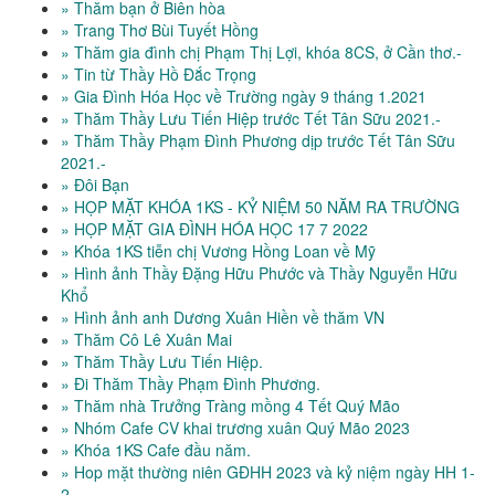
» Thăm bạn ở Biên hòa
» Trang Thơ Bùi Tuyết Hồng
» Thăm gia đình chị Phạm Thị Lợi, khóa 8CS, ở Cần thơ.-
» Tin từ Thầy Hồ Đắc Trọng
» Gia Đình Hóa Học về Trường ngày 9 tháng 1.2021
» Thăm Thầy Lưu Tiến Hiệp trước Tết Tân Sữu 2021.-
» Thăm Thầy Phạm Đình Phương dịp trước Tết Tân Sữu
2021.-
» Đôi Bạn
» HỌP MẶT KHÓA 1KS - KỶ NIỆM 50 NĂM RA TRƯỜNG
» HỌP MẶT GIA ĐÌNH HÓA HỌC 17 7 2022
» Khóa 1KS tiễn chị Vương Hồng Loan về Mỹ
» Hình ảnh Thầy Đặng Hữu Phước và Thầy Nguyễn Hữu
Khổ
» Hình ảnh anh Dương Xuân Hiền về thăm VN
» Thăm Cô Lê Xuân Mai
» Thăm Thầy Lưu Tiến Hiệp.
» Đi Thăm Thầy Phạm Đình Phương.
» Thăm nhà Trưởng Tràng mồng 4 Tết Quý Mão
» Nhóm Cafe CV khai trương xuân Quý Mão 2023
» Khóa 1KS Cafe đầu năm.
» Hop mặt thường niên GĐHH 2023 và kỷ niệm ngày HH 1-
2