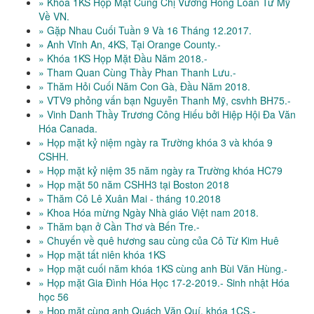
» Khóa 1KS Họp Mặt Cùng Chị Vương Hồng Loan Từ Mỹ
Về VN.
» Gặp Nhau Cuối Tuần 9 Và 16 Tháng 12.2017.
» Anh Vĩnh An, 4KS, Tại Orange County.-
» Khóa 1KS Họp Mặt Đầu Năm 2018.-
» Tham Quan Cùng Thầy Phan Thanh Lưu.-
» Thăm Hỏi Cuối Năm Con Gà, Đầu Năm 2018.
» VTV9 phỏng vấn bạn Nguyễn Thanh Mỹ, csvhh BH75.-
» Vinh Danh Thầy Trương Công Hiếu bởi Hiệp Hội Đa Văn
Hóa Canada.
» Họp mặt kỷ niệm ngày ra Trường khóa 3 và khóa 9
CSHH.
» Họp mặt kỷ niệm 35 năm ngày ra Trường khóa HC79
» Họp mặt 50 năm CSHH3 tại Boston 2018
» Thăm Cô Lê Xuân Mai - tháng 10.2018
» Khoa Hóa mừng Ngày Nhà giáo Việt nam 2018.
» Thăm bạn ở Cần Thơ và Bến Tre.-
» Chuyến về quê hương sau cùng của Cô Từ Kim Huê
» Họp mặt tất niên khóa 1KS
» Họp mặt cuối năm khóa 1KS cùng anh Bùi Văn Hùng.-
» Họp mặt Gia Đình Hóa Học 17-2-2019.- Sinh nhật Hóa
học 56
» Họp mặt cùng anh Quách Văn Quí, khóa 1CS.-