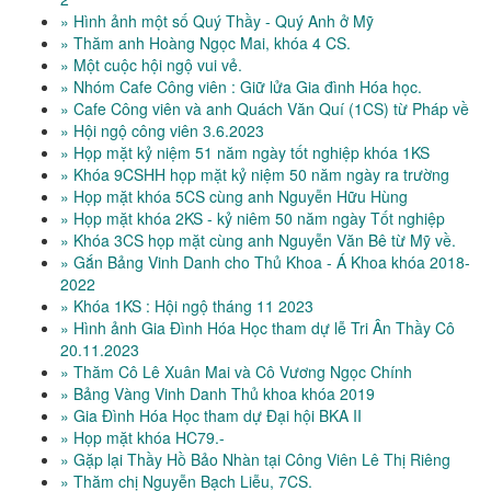
» Hình ảnh một số Quý Thầy - Quý Anh ở Mỹ
» Thăm anh Hoàng Ngọc Mai, khóa 4 CS.
» Một cuộc hội ngộ vui vẻ.
» Nhóm Cafe Công viên : Giữ lửa Gia đình Hóa học.
» Cafe Công viên và anh Quách Văn Quí (1CS) từ Pháp về
» Hội ngộ công viên 3.6.2023
» Họp mặt kỷ niệm 51 năm ngày tốt nghiệp khóa 1KS
» Khóa 9CSHH họp mặt kỷ niệm 50 năm ngày ra trường
» Họp mặt khóa 5CS cùng anh Nguyễn Hữu Hùng
» Họp mặt khóa 2KS - kỷ niêm 50 năm ngày Tốt nghiệp
» Khóa 3CS họp mặt cùng anh Nguyễn Văn Bê từ Mỹ về.
» Gắn Bảng Vinh Danh cho Thủ Khoa - Á Khoa khóa 2018-
2022
» Khóa 1KS : Hội ngộ tháng 11 2023
» Hình ảnh Gia Đình Hóa Học tham dự lễ Tri Ân Thầy Cô
20.11.2023
» Thăm Cô Lê Xuân Mai và Cô Vương Ngọc Chính
» Bảng Vàng Vinh Danh Thủ khoa khóa 2019
» Gia Đình Hóa Học tham dự Đại hội BKA II
» Họp mặt khóa HC79.-
» Gặp lại Thầy Hồ Bảo Nhàn tại Công Viên Lê Thị Riêng
» Thăm chị Nguyễn Bạch Liễu, 7CS.