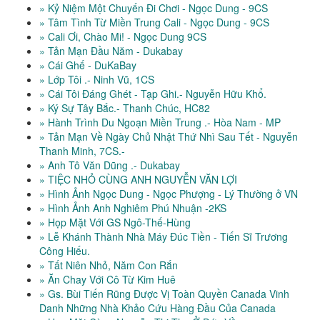
» Kỷ Niệm Một Chuyến Đi Chơi - Ngọc Dung - 9CS
» Tâm Tình Từ Miền Trung Cali - Ngọc Dung - 9CS
» Cali Ơi, Chào Mi! - Ngọc Dung 9CS
» Tản Mạn Đầu Năm - Dukabay
» Cái Ghế - DuKaBay
» Lớp Tôi .- Ninh Vũ, 1CS
» Cái Tôi Đáng Ghét - Tạp Ghi.- Nguyễn Hữu Khổ.
» Ký Sự Tây Bắc.- Thanh Chúc, HC82
» Hành Trình Du Ngoạn Miền Trung .- Hòa Nam - MP
» Tản Mạn Về Ngày Chủ Nhật Thứ Nhì Sau Tết - Nguyễn
Thanh Minh, 7CS.-
» Anh Tô Văn Dũng .- Dukabay
» TIỆC NHỎ CÙNG ANH NGUYỄN VĂN LỢI
» Hình Ảnh Ngọc Dung - Ngọc Phượng - Lý Thường ở VN
» Hình Ảnh Anh Nghiêm Phú Nhuận -2KS
» Họp Mặt Với GS Ngô-Thế-Hùng
» Lễ Khánh Thành Nhà Máy Đúc Tiền - Tiến Sĩ Trương
Công Hiếu.
» Tất Niên Nhỏ, Năm Con Rắn
» Ăn Chay Với Cô Từ Kim Huê
» Gs. Bùi Tiến Rũng Được Vị Toàn Quyền Canada Vinh
Danh Những Nhà Khảo Cứu Hàng Đầu Của Canada