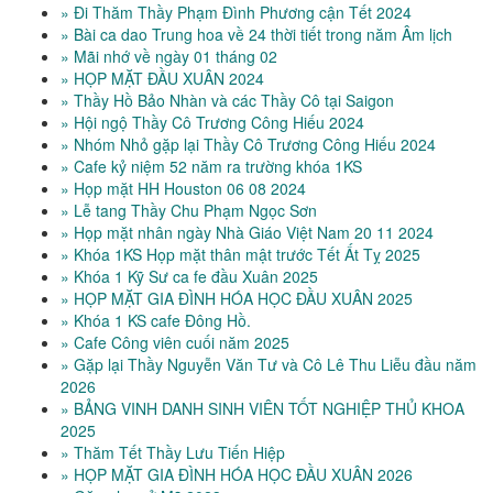
» Đi Thăm Thầy Phạm Đình Phương cận Tết 2024
» Bài ca dao Trung hoa về 24 thời tiết trong năm Âm lịch
» Mãi nhớ về ngày 01 tháng 02
» HỌP MẶT ĐẦU XUÂN 2024
» Thầy Hồ Bảo Nhàn và các Thầy Cô tại Saigon
» Hội ngộ Thầy Cô Trương Công Hiếu 2024
» Nhóm Nhỏ gặp lại Thầy Cô Trương Công Hiếu 2024
» Cafe kỷ niệm 52 năm ra trường khóa 1KS
» Họp mặt HH Houston 06 08 2024
» Lễ tang Thầy Chu Phạm Ngọc Sơn
» Họp mặt nhân ngày Nhà Giáo Việt Nam 20 11 2024
» Khóa 1KS Họp mặt thân mật trước Tết Ất Tỵ 2025
» Khóa 1 Kỹ Sư ca fe đầu Xuân 2025
» HỌP MẶT GIA ĐÌNH HÓA HỌC ĐẦU XUÂN 2025
» Khóa 1 KS cafe Đông Hồ.
» Cafe Công viên cuối năm 2025
» Gặp lại Thầy Nguyễn Văn Tư và Cô Lê Thu Liễu đầu năm
2026
» BẢNG VINH DANH SINH VIÊN TỐT NGHIỆP THỦ KHOA
2025
» Thăm Tết Thầy Lưu Tiến Hiệp
» HỌP MẶT GIA ĐÌNH HÓA HỌC ĐẦU XUÂN 2026