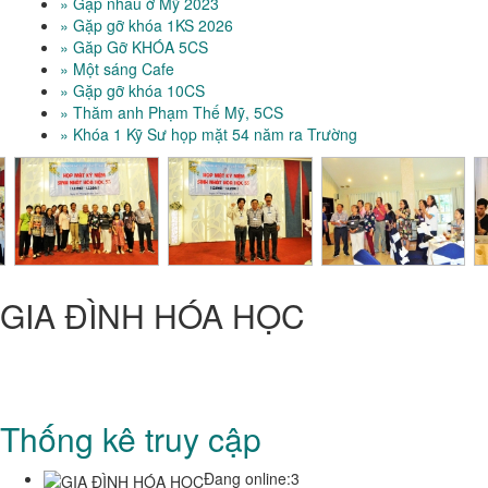
» Gặp nhau ở Mỹ 2023
» Gặp gỡ khóa 1KS 2026
» Găp Gỡ KHÓA 5CS
» Một sáng Cafe
» Gặp gỡ khóa 10CS
» Thăm anh Phạm Thế Mỹ, 5CS
» Khóa 1 Kỹ Sư họp mặt 54 năm ra Trường
GIA ĐÌNH HÓA HỌC
CỰU SINH VIÊN HÓA-HỌC
Trung Tâm Quốc Gia Kỹ Thuật Phú Thọ - Trường Đại Học Bách
Khoa TP HCM
Thống kê truy cập
Đang online:
3