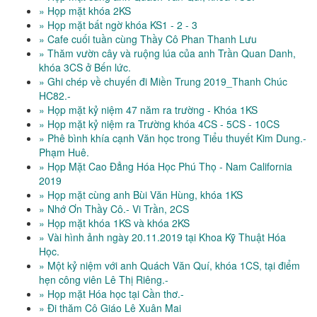
» Họp mặt khóa 2KS
» Họp mặt bất ngờ khóa KS1 - 2 - 3
» Cafe cuối tuần cùng Thầy Cô Phan Thanh Lưu
» Thăm vườn cây và ruộng lúa của anh Trần Quan Danh,
khóa 3CS ở Bến lức.
» Ghi chép về chuyến đi Miền Trung 2019_Thanh Chúc
HC82.-
» Họp mặt kỷ niệm 47 năm ra trường - Khóa 1KS
» Họp mặt kỷ niệm ra Trường khóa 4CS - 5CS - 10CS
» Phê bình khía cạnh Văn học trong Tiểu thuyết Kim Dung.-
Phạm Huê.
» Họp Mặt Cao Đẳng Hóa Học Phú Thọ - Nam California
2019
» Họp mặt cùng anh Bùi Văn Hùng, khóa 1KS
» Nhớ Ơn Thầy Cô.- Vi Trần, 2CS
» Họp mặt khóa 1KS và khóa 2KS
» Vài hình ảnh ngày 20.11.2019 tại Khoa Kỹ Thuật Hóa
Học.
» Một kỷ niệm với anh Quách Văn Quí, khóa 1CS, tại điểm
hẹn công viên Lê Thị Riêng.-
» Họp mặt Hóa học tại Cần thơ.-
» Đi thăm Cô Giáo Lê Xuân Mai