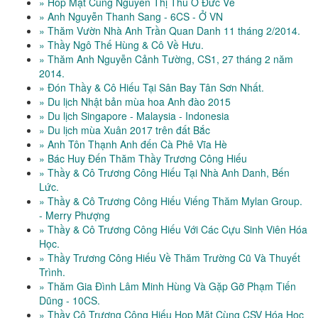
» Hop Mặt Cùng Nguyễn Thị Thu Ở Đức Về
» Anh Nguyễn Thanh Sang - 6CS - Ở VN
» Thăm Vườn Nhà Anh Trần Quan Danh 11 tháng 2/2014.
» Thầy Ngô Thế Hùng & Cô Về Hưu.
» Thăm Anh Nguyễn Cảnh Tường, CS1, 27 tháng 2 năm
2014.
» Đón Thầy & Cô Hiếu Tại Sân Bay Tân Sơn Nhất.
» Du lịch Nhật bản mùa hoa Anh đào 2015
» Du lịch Singapore - Malaysia - Indonesia
» Du lịch mùa Xuân 2017 trên đất Bắc
» Anh Tôn Thạnh Anh đến Cà Phê Vĩa Hè
» Bác Huy Đến Thăm Thầy Trương Công Hiếu
» Thầy & Cô Trương Công Hiếu Tại Nhà Anh Danh, Bến
Lức.
» Thầy & Cô Trương Công Hiếu Viếng Thăm Mylan Group.
- Merry Phượng
» Thầy & Cô Trương Công Hiếu Với Các Cựu Sinh Viên Hóa
Học.
» Thầy Trương Công Hiếu Về Thăm Trường Cũ Và Thuyết
Trình.
» Thăm Gia Đình Lâm Minh Hùng Và Gặp Gỡ Phạm Tiến
Dũng - 10CS.
» Thầy Cô Trương Công Hiếu Họp Mặt Cùng CSV Hóa Học