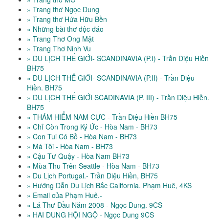
» Trang thơ Ngọc Dung
» Trang thơ Hứa Hữu Bền
» Những bài thơ độc đáo
» Trang Thơ Ong Mật
» Trang Thơ Ninh Vu
» DU LỊCH THẾ GIỚI- SCANDINAVIA (P.I) - Trần Diệu Hiền
BH75
» DU LỊCH THẾ GIỚI- SCANDINAVIA (P.II) - Trần Diệu
Hiền. BH75
» DU LỊCH THẾ GIỚI SCADINAVIA (P. III) - Trần Diệu Hiền.
BH75
» THÁM HIỂM NAM CỰC - Trần Diệu Hiền BH75
» Chỉ Còn Trong Ký Ức - Hòa Nam - BH73
» Con Tui Có Bồ - Hòa Nam - BH73
» Má Tôi - Hòa Nam - BH73
» Cậu Tư Quậy - Hòa Nam BH73
» Mùa Thu Trên Seattle - Hòa Nam - BH73
» Du Lịch Portugal.- Trần Diệu Hiền, BH75
» Hướng Dẫn Du Lịch Bắc California. Phạm Huê, 4KS
» Email của Phạm Huê.-
» Lá Thư Đầu Năm 2008 - Ngọc Dung. 9CS
» HAI DUNG HỘI NGỘ - Ngọc Dung 9CS