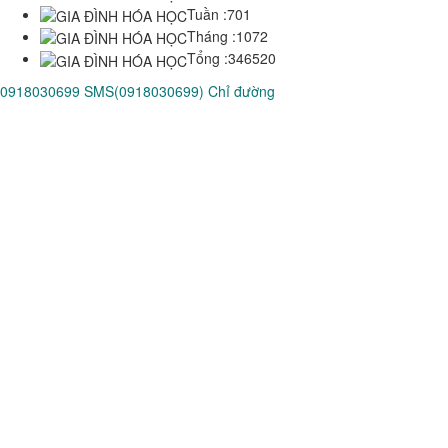
Tuần :
701
Tháng :
1072
Tổng :
346520
0918030699
SMS(0918030699)
Chỉ đường