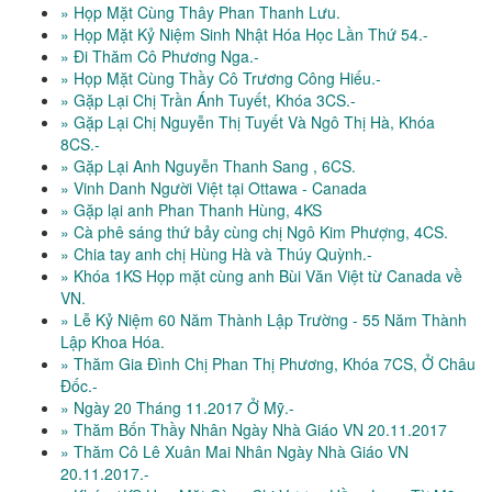
» Họp Mặt Cùng Thây Phan Thanh Lưu.
» Họp Mặt Kỷ Niệm Sinh Nhật Hóa Học Lần Thứ 54.-
» Đi Thăm Cô Phương Nga.-
» Họp Mặt Cùng Thầy Cô Trương Công Hiếu.-
» Gặp Lại Chị Trần Ánh Tuyết, Khóa 3CS.-
» Gặp Lại Chị Nguyễn Thị Tuyết Và Ngô Thị Hà, Khóa
8CS.-
» Gặp Lại Anh Nguyễn Thanh Sang , 6CS.
» Vinh Danh Người Việt tại Ottawa - Canada
» Gặp lại anh Phan Thanh Hùng, 4KS
» Cà phê sáng thứ bảy cùng chị Ngô Kim Phượng, 4CS.
» Chia tay anh chị Hùng Hà và Thúy Quỳnh.-
» Khóa 1KS Họp mặt cùng anh Bùi Văn Việt từ Canada về
VN.
» Lễ Kỷ Niệm 60 Năm Thành Lập Trường - 55 Năm Thành
Lập Khoa Hóa.
» Thăm Gia Đình Chị Phan Thị Phương, Khóa 7CS, Ở Châu
Đốc.-
» Ngày 20 Tháng 11.2017 Ở Mỹ.-
» Thăm Bốn Thầy Nhân Ngày Nhà Giáo VN 20.11.2017
» Thăm Cô Lê Xuân Mai Nhân Ngày Nhà Giáo VN
20.11.2017.-