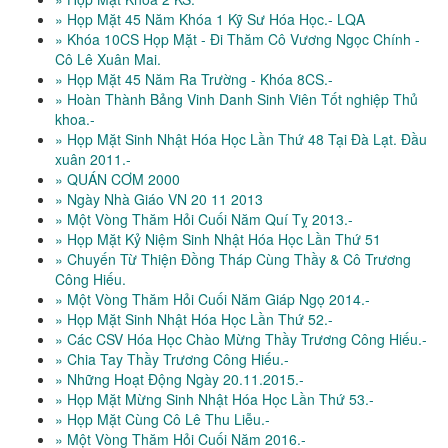
» Họp Mặt 45 Năm Khóa 1 Kỹ Sư Hóa Học.- LQA
» Khóa 10CS Họp Mặt - Đi Thăm Cô Vương Ngọc Chính -
Cô Lê Xuân Mai.
» Họp Mặt 45 Năm Ra Trường - Khóa 8CS.-
» Hoàn Thành Bảng Vinh Danh Sinh Viên Tốt nghiệp Thủ
khoa.-
» Họp Mặt Sinh Nhật Hóa Học Lần Thứ 48 Tại Đà Lạt. Đầu
xuân 2011.-
» QUÁN CƠM 2000
» Ngày Nhà Giáo VN 20 11 2013
» Một Vòng Thăm Hỏi Cuối Năm Quí Tỵ 2013.-
» Họp Mặt Kỷ Niệm Sinh Nhật Hóa Học Lần Thứ 51
» Chuyến Từ Thiện Đồng Tháp Cùng Thầy & Cô Trương
Công Hiếu.
» Một Vòng Thăm Hỏi Cuối Năm Giáp Ngọ 2014.-
» Họp Mặt Sinh Nhật Hóa Học Lần Thứ 52.-
» Các CSV Hóa Học Chào Mừng Thầy Trương Công Hiếu.-
» Chia Tay Thầy Trương Công Hiếu.-
» Những Hoạt Động Ngày 20.11.2015.-
» Họp Mặt Mừng Sinh Nhật Hóa Học Lần Thứ 53.-
» Họp Mặt Cùng Cô Lê Thu Liễu.-
» Một Vòng Thăm Hỏi Cuối Năm 2016.-