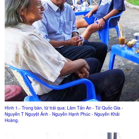
Hình 1.- Trong bàn, từ trái qua: Lâm Tấn An - Từ Quốc Gia -
Nguyễn T Nguyệt Ánh - Nguyễn Hạnh Phúc - Nguyễn Khải
Hoàng.