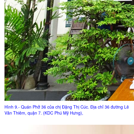
Hình 9.- Quán Phở 36 của chị Đặng Thị Cúc. Địa chỉ 36 đường Lê
Văn Thiêm, quận 7. (KDC Phú Mỹ Hưng),