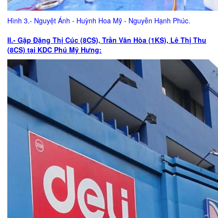
Hình 3.- Nguyệt Ánh - Huỳnh Hoa Mỹ - Nguyễn Hạnh Phúc.
II.- Gặp Đặng Thị Cúc (8CS), Trần Văn Hòa (1KS), Lê Thị Thu
(8CS) tại KDC Phú Mỹ Hưng: