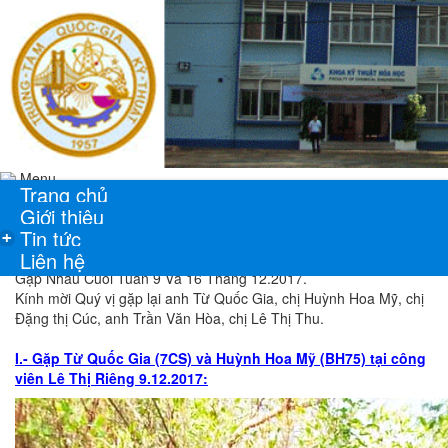
Menu
Trang chủ
Giới thiệu
Tin tức
+
Liên hệ
Gặp Nhau Cuối Tuần 9 Và 16 Tháng 12.2017.
Kính mời Quý vị gặp lại anh Từ Quốc Gia, chị Huỳnh Hoa Mỹ, chị
Đặng thị Cúc, anh Trần Văn Hòa, chị Lê Thị Thu.
I.- Gặp Từ Quốc Gia (7CS) và Huỳnh Hoa Mỹ (BH75) tại công
viên Lê Thị Riêng 9.12.2017: