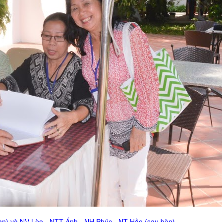
bàn) và NV Lèo - NTT Ánh - NH Phúc - NT Hảo (sau bàn)