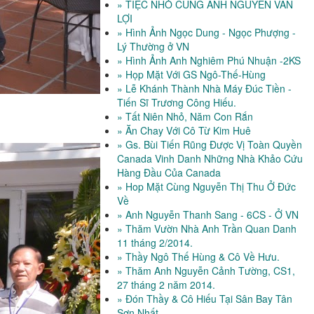
» TIỆC NHỎ CÙNG ANH NGUYỄN VĂN
LỢI
» Hình Ảnh Ngọc Dung - Ngọc Phượng -
Lý Thường ở VN
» Hình Ảnh Anh Nghiêm Phú Nhuận -2KS
» Họp Mặt Với GS Ngô-Thế-Hùng
» Lễ Khánh Thành Nhà Máy Đúc Tiền -
Tiến Sĩ Trương Công Hiếu.
» Tất Niên Nhỏ, Năm Con Rắn
» Ăn Chay Với Cô Từ Kim Huê
» Gs. Bùi Tiến Rũng Được Vị Toàn Quyền
Canada Vinh Danh Những Nhà Khảo Cứu
Hàng Đầu Của Canada
» Hop Mặt Cùng Nguyễn Thị Thu Ở Đức
Về
» Anh Nguyễn Thanh Sang - 6CS - Ở VN
» Thăm Vườn Nhà Anh Trần Quan Danh
11 tháng 2/2014.
» Thầy Ngô Thế Hùng & Cô Về Hưu.
» Thăm Anh Nguyễn Cảnh Tường, CS1,
27 tháng 2 năm 2014.
» Đón Thầy & Cô Hiếu Tại Sân Bay Tân
Sơn Nhất.