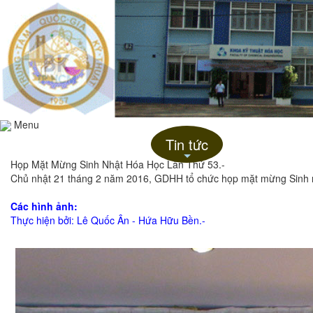
Menu
Trang chủ
Giới thiệu
Tin tức
Liên hệ
+
Họp Mặt Mừng Sinh Nhật Hóa Học Lần Thứ 53.-
Chủ nhật 21 tháng 2 năm 2016, GDHH tổ chức họp mặt mừng Sinh 
Các hình ảnh:
Thực hiện bởi: Lê Quốc Ân - Hứa Hữu Bền.-