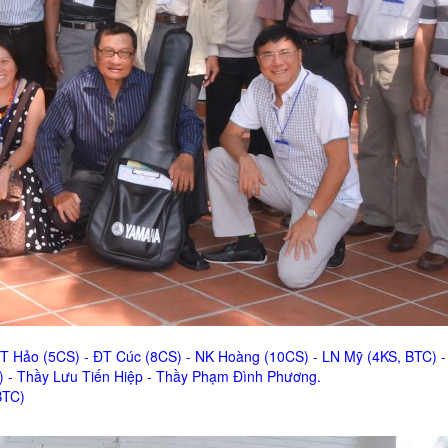
 NT Hảo (5CS) - ĐT Cúc (8CS) - NK Hoàng (10CS) - LN Mỹ (4KS, BTC) 
m) - Thầy Lưu Tiến Hiệp - Thầy Phạm Đình Phương.
BTC)