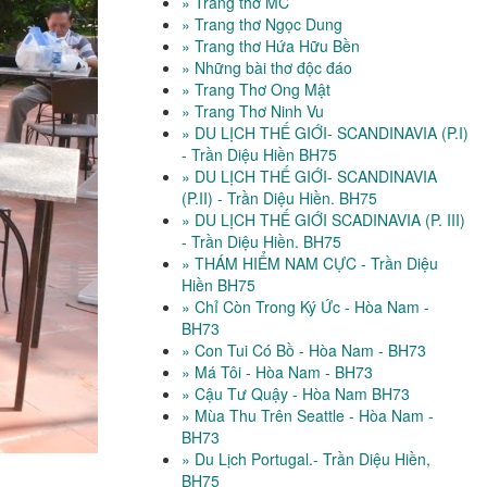
» Trang thơ MC
» Trang thơ Ngọc Dung
» Trang thơ Hứa Hữu Bền
» Những bài thơ độc đáo
» Trang Thơ Ong Mật
» Trang Thơ Ninh Vu
» DU LỊCH THẾ GIỚI- SCANDINAVIA (P.I)
- Trần Diệu Hiền BH75
» DU LỊCH THẾ GIỚI- SCANDINAVIA
(P.II) - Trần Diệu Hiền. BH75
» DU LỊCH THẾ GIỚI SCADINAVIA (P. III)
- Trần Diệu Hiền. BH75
» THÁM HIỂM NAM CỰC - Trần Diệu
Hiền BH75
» Chỉ Còn Trong Ký Ức - Hòa Nam -
BH73
» Con Tui Có Bồ - Hòa Nam - BH73
» Má Tôi - Hòa Nam - BH73
» Cậu Tư Quậy - Hòa Nam BH73
» Mùa Thu Trên Seattle - Hòa Nam -
BH73
» Du Lịch Portugal.- Trần Diệu Hiền,
BH75