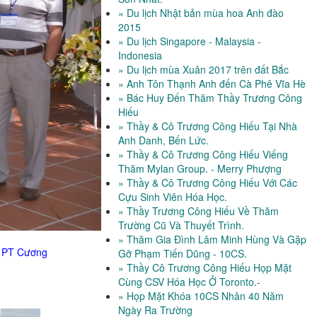
» Du lịch Nhật bản mùa hoa Anh đào
2015
» Du lịch Singapore - Malaysia -
Indonesia
» Du lịch mùa Xuân 2017 trên đất Bắc
» Anh Tôn Thạnh Anh đến Cà Phê Vĩa Hè
» Bác Huy Đến Thăm Thầy Trương Công
Hiếu
» Thầy & Cô Trương Công Hiếu Tại Nhà
Anh Danh, Bến Lức.
» Thầy & Cô Trương Công Hiếu Viếng
Thăm Mylan Group. - Merry Phượng
» Thầy & Cô Trương Công Hiếu Với Các
Cựu Sinh Viên Hóa Học.
» Thầy Trương Công Hiếu Về Thăm
Trường Cũ Và Thuyết Trình.
» Thăm Gia Đình Lâm Minh Hùng Và Gặp
- PT Cương
Gỡ Phạm Tiến Dũng - 10CS.
» Thầy Cô Trương Công Hiếu Họp Mặt
Cùng CSV Hóa Học Ở Toronto.-
» Họp Mặt Khóa 10CS Nhân 40 Năm
Ngày Ra Trường