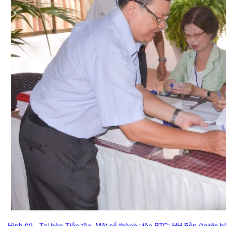
Hình 02.- Tại bàn Tiếp tân. Một số thành viên BTC; HH Bền (trước 