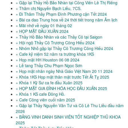
» Gặp lại Thầy Hồ Bảo Nhàn tại Công Viên Lê Thị Riêng
» Thăm chị Nguyễn Bạch Liễu, 7CS.
» Đi Thăm Thầy Phạm Đình Phương cận Tết 2024
» Bài ca dao Trung hoa về 24 thời tiết trong năm Âm lịch
» Mãi nhớ về ngày 01 tháng 02
» HỌP MẶT ĐẦU XUÂN 2024
» Thầy Hồ Bảo Nhàn và các Thầy Cô tại Saigon
» Hội ngộ Thầy Cô Trương Công Hiếu 2024
» Nhóm Nhỏ gặp lại Thầy Cô Trương Công Hiếu 2024
» Cafe kỷ niệm 52 năm ra trường khóa 1KS
» Họp mặt HH Houston 06 08 2024
» Lễ tang Thầy Chu Phạm Ngọc Sơn
» Họp mặt nhân ngày Nhà Giáo Việt Nam 20 11 2024
» Khóa 1KS Họp mặt thân mật trước Tết Ất Tỵ 2025
» Khóa 1 Kỹ Sư ca fe đầu Xuân 2025
» HỌP MẶT GIA ĐÌNH HÓA HỌC ĐẦU XUÂN 2025
» Khóa 1 KS cafe Đông Hồ.
» Cafe Công viên cuối năm 2025
» Gặp lại Thầy Nguyễn Văn Tư và Cô Lê Thu Liễu đầu năm
2026
» BẢNG VINH DANH SINH VIÊN TỐT NGHIỆP THỦ KHOA
2025