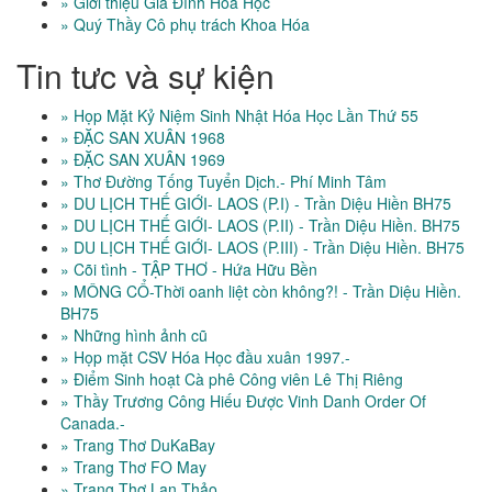
» Giới thiệu Gia Đình Hóa Học
» Quý Thầy Cô phụ trách Khoa Hóa
Tin tưc và sự kiện
» Họp Mặt Kỷ Niệm Sinh Nhật Hóa Học Lần Thứ 55
» ĐẶC SAN XUÂN 1968
» ĐẶC SAN XUÂN 1969
» Thơ Đường Tống Tuyển Dịch.- Phí Minh Tâm
» DU LỊCH THẾ GIỚI- LAOS (P.I) - Trần Diệu Hiền BH75
» DU LỊCH THẾ GIỚI- LAOS (P.II) - Trần Diệu Hiền. BH75
» DU LỊCH THẾ GIỚI- LAOS (P.III) - Trần Diệu Hiền. BH75
» Cõi tình - TẬP THƠ - Hứa Hữu Bền
» MÔNG CỔ-Thời oanh liệt còn không?! - Trần Diệu Hiền.
BH75
» Những hình ảnh cũ
» Họp mặt CSV Hóa Học đầu xuân 1997.-
» Điểm Sinh hoạt Cà phê Công viên Lê Thị Riêng
» Thầy Trương Công Hiếu Được Vinh Danh Order Of
Canada.-
» Trang Thơ DuKaBay
» Trang Thơ FO May
» Trang Thơ Lan Thảo