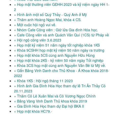
» Hop mặt thường niên GĐHH 2023 và kỷ niệm ngày HH 1-
2
» Hình ảnh một số Quý Thầy - Quý Anh ở Mỹ
» Thăm anh Hoàng Ngọc Mai, khóa 4 CS.
» Một cuộc hội ngộ vui vẻ.
» Nhóm Cafe Công viên : Giữ lửa Gia đình Hóa học.
» Cafe Công viên và anh Quách Văn Quí (1CS) từ Pháp về
» Hội ngộ công viên 3.6.2023
» Họp mặt kỷ niệm 51 năm ngày tốt nghiệp khóa 1KS
» Khóa 9CSHH họp mặt kỷ niệm 50 năm ngày ra trường
» Họp mặt khóa 5CS cùng anh Nguyễn Hữu Hùng
» Họp mặt khóa 2KS - kỷ niêm 50 năm ngày Tốt nghiệp
» Khóa 3CS họp mặt cùng anh Nguyễn Văn Bê từ Mỹ về.
» Gắn Bảng Vinh Danh cho Thủ Khoa - Á Khoa khóa 2018-
2022
» Khóa 1KS : Hội ngộ tháng 11 2023
» Hình ảnh Gia Đình Hóa Học tham dự lễ Tri Ân Thầy Cô
20.11.2023
» Thăm Cô Lê Xuân Mai và Cô Vương Ngọc Chính
» Bảng Vàng Vinh Danh Thủ khoa khóa 2019
» Gia Đình Hóa Học tham dự Đại hội BKA II
» Họp mặt khóa HC79.-