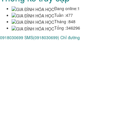
Đang online:
1
Tuần :
477
Tháng :
848
Tổng :
346296
0918030699
SMS(0918030699)
Chỉ đường