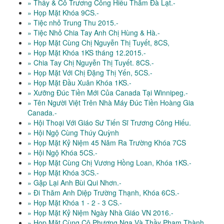
» Thầy & Cô Trương Công Hiếu Thăm Đà Lạt.-
» Họp Mặt Khóa 9CS.-
» Tiệc nhỏ Trung Thu 2015.-
» Tiệc Nhỏ Chia Tay Anh Chị Hùng & Hà.-
» Họp Mặt Cùng Chị Nguyễn Thị Tuyết, 8CS,
» Họp Mặt Khóa 1KS tháng 12.2015.-
» Chia Tay Chị Nguyễn Thị Tuyết. 8CS.-
» Họp Mặt Với Chị Đặng Thị Yến, 5CS.-
» Họp Mặt Đầu Xuân Khóa 1KS.-
» Xưỡng Đúc Tiền Mới Của Canada Tại Winnipeg.-
» Tên Người Việt Trên Nhà Máy Đúc Tiền Hoàng Gia
Canada.-
» Hội Thoại Với Giáo Sư Tiến Sĩ Trương Công Hiếu.
» Hội Ngộ Cùng Thúy Quỳnh
» Họp Mặt Kỷ Niệm 45 Năm Ra Trường Khóa 7CS
» Hội Ngộ Khóa 5CS.-
» Họp Mặt Cùng Chị Vương Hồng Loan, Khóa 1KS.-
» Họp Mặt Khóa 3CS.-
» Gặp Lại Anh Bùi Qui Nhơn.-
» Đi Thăm Anh Diệp Trường Thạnh, Khóa 6CS.-
» Họp Mặt Khóa 1 - 2 - 3 CS.-
» Họp Mặt Kỷ Niệm Ngày Nhà Giáo VN 2016.-
» Họp Mặt Cùng Cô Phương Nga Và Thầy Phạm Thành