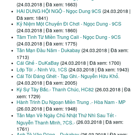
(24.03.2018 | Đã xem: 1663)
HAI DUNG HỘI NGỘ - Ngọc Dung 9CS
(24.03.2018 |
Đã xem: 1841)
Kỷ Niệm Một Chuyến Đi Chơi - Ngọc Dung - 9CS
(24.03.2018 | Đã xem: 1860)
Tâm Tình Từ Miền Trung Cali - Ngọc Dung - 9CS
(24.03.2018 | Đã xem: 1775)
Tản Mạn Đầu Năm - Dukabay
(24.03.2018 | Đã xem:
1713)
Cái Ghế - DuKaBay
(24.03.2018 | Đã xem: 1700)
Lớp Tôi .- Ninh Vũ, 1CS
(24.03.2018 | Đã xem: 1943)
Cái Tôi Đáng Ghét - Tạp Ghi.- Nguyễn Hữu Khổ.
(24.03.2018 | Đã xem: 2005)
Ký Sự Tây Bắc.- Thanh Chúc, HC82
(26.03.2018 | Đã
xem: 1729)
Hành Trình Du Ngoạn Miền Trung .- Hòa Nam - MP
(26.03.2018 | Đã xem: 1948)
Tản Mạn Về Ngày Chủ Nhật Thứ Nhì Sau Tết -
(26.03.2018 | Đã xem:
Nguyễn Thanh Minh, 7CS.-
1761)
Anh Tô Văn Dũng .- Dukabay
(26.03.2018 | Đã xem: