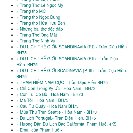
» Trang Thơ Lê Ngọc Mỹ
» Trang thơ MC
» Trang thơ Ngọc Dung
» Trang thơ Hứa Hữu Bền
» Những bài thơ độc đáo
» Trang Thơ Ong Mật
» Trang Thơ Ninh Vu
» DU LỊCH THẾ GIỚI- SCANDINAVIA (P.I) - Trần Diệu Hiền
BH75
» DU LỊCH THẾ GIỚI- SCANDINAVIA (P.II) - Trần Diệu
Hiền. BH75
» DU LỊCH THẾ GIỚI SCADINAVIA (P. III) - Trần Diệu Hiền.
BH75
» THÁM HIỂM NAM CỰC - Trần Diệu Hiền BH75
» Chỉ Còn Trong Ký Ức - Hòa Nam - BH73
» Con Tui Có Bồ - Hòa Nam - BH73
» Má Tôi - Hòa Nam - BH73
» Cậu Tư Quậy - Hòa Nam BH73
» Mùa Thu Trên Seattle - Hòa Nam - BH73
» Du Lịch Portugal.- Trần Diệu Hiền, BH75
» Hướng Dẫn Du Lịch Bắc California. Phạm Huê, 4KS
» Email của Phạm Huê.-