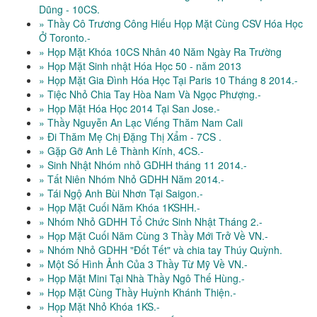
Dũng - 10CS.
» Thầy Cô Trương Công Hiếu Họp Mặt Cùng CSV Hóa Học
Ở Toronto.-
» Họp Mặt Khóa 10CS Nhân 40 Năm Ngày Ra Trường
» Họp Mặt Sinh nhật Hóa Học 50 - năm 2013
» Họp Mặt Gia Đình Hóa Học Tại Paris 10 Tháng 8 2014.-
» Tiệc Nhỏ Chia Tay Hòa Nam Và Ngọc Phượng.-
» Họp Mặt Hóa Học 2014 Tại San Jose.-
» Thầy Nguyễn An Lạc Viếng Thăm Nam Cali
» Đi Thăm Mẹ Chị Đặng Thị Xẩm - 7CS .
» Gặp Gỡ Anh Lê Thành Kính, 4CS.-
» Sinh Nhật Nhóm nhỏ GDHH tháng 11 2014.-
» Tất Niên Nhóm Nhỏ GDHH Năm 2014.-
» Tái Ngộ Anh Bùi Nhơn Tại Saigon.-
» Họp Mặt Cuối Năm Khóa 1KSHH.-
» Nhóm Nhỏ GDHH Tổ Chức Sinh Nhật Tháng 2.-
» Họp Mặt Cuối Năm Cùng 3 Thầy Mới Trở Về VN.-
» Nhóm Nhỏ GDHH "Đốt Tết" và chia tay Thúy Quỳnh.
» Một Số Hình Ảnh Của 3 Thầy Từ Mỹ Về VN.-
» Họp Mặt Mini Tại Nhà Thầy Ngô Thế Hùng.-
» Họp Mặt Cùng Thầy Huỳnh Khánh Thiện.-
» Họp Mặt Nhỏ Khóa 1KS.-