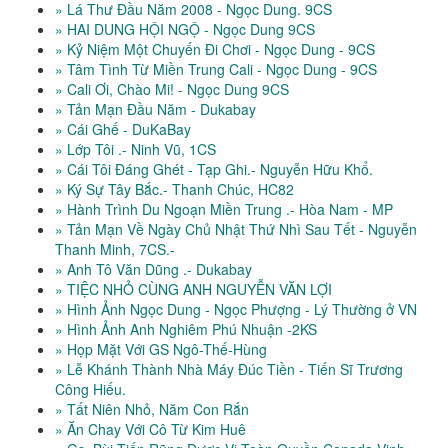
» Lá Thư Đầu Năm 2008 - Ngọc Dung. 9CS
» HAI DUNG HỘI NGỘ - Ngọc Dung 9CS
» Kỷ Niệm Một Chuyến Đi Chơi - Ngọc Dung - 9CS
» Tâm Tình Từ Miền Trung Cali - Ngọc Dung - 9CS
» Cali Ơi, Chào Mi! - Ngọc Dung 9CS
» Tản Mạn Đầu Năm - Dukabay
» Cái Ghế - DuKaBay
» Lớp Tôi .- Ninh Vũ, 1CS
» Cái Tôi Đáng Ghét - Tạp Ghi.- Nguyễn Hữu Khổ.
» Ký Sự Tây Bắc.- Thanh Chúc, HC82
» Hành Trình Du Ngoạn Miền Trung .- Hòa Nam - MP
» Tản Mạn Về Ngày Chủ Nhật Thứ Nhì Sau Tết - Nguyễn
Thanh Minh, 7CS.-
» Anh Tô Văn Dũng .- Dukabay
» TIỆC NHỎ CÙNG ANH NGUYỄN VĂN LỢI
» Hình Ảnh Ngọc Dung - Ngọc Phượng - Lý Thường ở VN
» Hình Ảnh Anh Nghiêm Phú Nhuận -2KS
» Họp Mặt Với GS Ngô-Thế-Hùng
» Lễ Khánh Thành Nhà Máy Đúc Tiền - Tiến Sĩ Trương
Công Hiếu.
» Tất Niên Nhỏ, Năm Con Rắn
» Ăn Chay Với Cô Từ Kim Huê