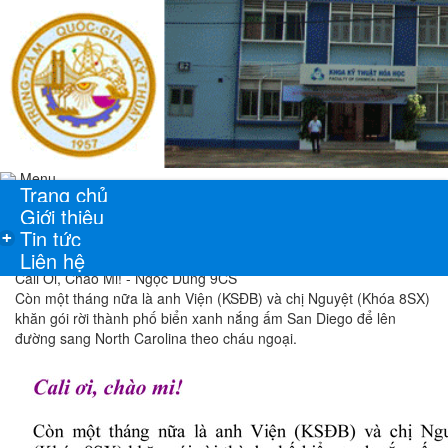
Menu
Trang chủ
Giới thiệu
Tin tức
+
Liên hệ
Cali Ơi, Chào Mi! - Ngọc Dung 9CS
Còn một tháng nữa là anh Viện (KSĐB) và chị Nguyệt (Khóa 8SX)
khăn gói rời thành phố biển xanh nắng ấm San Diego để lên
đường sang North Carolina theo cháu ngoại.