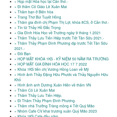
» Họp mặt Hóa học tại Cần thơ.-
» Đi thăm Cô Giáo Lê Xuân Mai
» Thăm bạn ở Biên hòa
» Trang Thơ Bùi Tuyết Hồng
» Thăm gia đình chị Phạm Thị Lợi, khóa 8CS, ở Cần thơ.-
» Tin từ Thầy Hồ Đắc Trọng
» Gia Đình Hóa Học về Trường ngày 9 tháng 1.2021
» Thăm Thầy Lưu Tiến Hiệp trước Tết Tân Sữu 2021.-
» Thăm Thầy Phạm Đình Phương dịp trước Tết Tân Sữu
2021.-
» Đôi Bạn
» HỌP MẶT KHÓA 1KS - KỶ NIỆM 50 NĂM RA TRƯỜNG
» HỌP MẶT GIA ĐÌNH HÓA HỌC 17 7 2022
» Khóa 1KS tiễn chị Vương Hồng Loan về Mỹ
» Hình ảnh Thầy Đặng Hữu Phước và Thầy Nguyễn Hữu
Khổ
» Hình ảnh anh Dương Xuân Hiền về thăm VN
» Thăm Cô Lê Xuân Mai
» Thăm Thầy Lưu Tiến Hiệp.
» Đi Thăm Thầy Phạm Đình Phương.
» Thăm nhà Trưởng Tràng mồng 4 Tết Quý Mão
» Nhóm Cafe CV khai trương xuân Quý Mão 2023
» Khóa 1KS Cafe đầu năm.