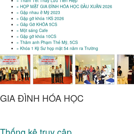
» Thăm Tết Thầy Lưu Tiến Hiệp
» HỌP MẶT GIA ĐÌNH HÓA HỌC ĐẦU XUÂN 2026
» Gặp nhau ở Mỹ 2023
» Gặp gỡ khóa 1KS 2026
» Găp Gỡ KHÓA 5CS
» Một sáng Cafe
» Gặp gỡ khóa 10CS
» Thăm anh Phạm Thế Mỹ, 5CS
» Khóa 1 Kỹ Sư họp mặt 54 năm ra Trường
GIA ĐÌNH HÓA HỌC
CỰU SINH VIÊN HÓA-HỌC
Trung Tâm Quốc Gia Kỹ Thuật Phú Thọ - Trường Đại Học Bách
Khoa TP HCM
Thống kê truy cập