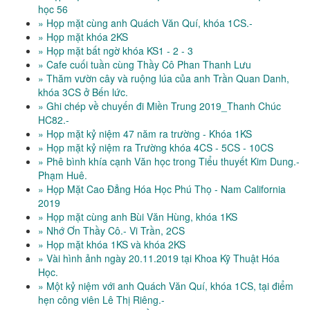
học 56
» Họp mặt cùng anh Quách Văn Quí, khóa 1CS.-
» Họp mặt khóa 2KS
» Họp mặt bất ngờ khóa KS1 - 2 - 3
» Cafe cuối tuần cùng Thầy Cô Phan Thanh Lưu
» Thăm vườn cây và ruộng lúa của anh Trần Quan Danh,
khóa 3CS ở Bến lức.
» Ghi chép về chuyến đi Miền Trung 2019_Thanh Chúc
HC82.-
» Họp mặt kỷ niệm 47 năm ra trường - Khóa 1KS
» Họp mặt kỷ niệm ra Trường khóa 4CS - 5CS - 10CS
» Phê bình khía cạnh Văn học trong Tiểu thuyết Kim Dung.-
Phạm Huê.
» Họp Mặt Cao Đẳng Hóa Học Phú Thọ - Nam California
2019
» Họp mặt cùng anh Bùi Văn Hùng, khóa 1KS
» Nhớ Ơn Thầy Cô.- Vi Trần, 2CS
» Họp mặt khóa 1KS và khóa 2KS
» Vài hình ảnh ngày 20.11.2019 tại Khoa Kỹ Thuật Hóa
Học.
» Một kỷ niệm với anh Quách Văn Quí, khóa 1CS, tại điểm
hẹn công viên Lê Thị Riêng.-