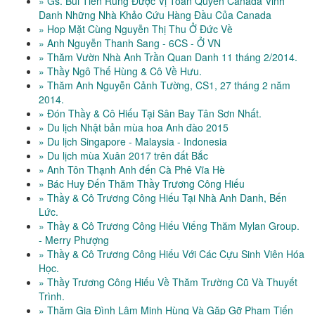
» Gs. Bùi Tiến Rũng Được Vị Toàn Quyền Canada Vinh
Danh Những Nhà Khảo Cứu Hàng Đầu Của Canada
» Hop Mặt Cùng Nguyễn Thị Thu Ở Đức Về
» Anh Nguyễn Thanh Sang - 6CS - Ở VN
» Thăm Vườn Nhà Anh Trần Quan Danh 11 tháng 2/2014.
» Thầy Ngô Thế Hùng & Cô Về Hưu.
» Thăm Anh Nguyễn Cảnh Tường, CS1, 27 tháng 2 năm
2014.
» Đón Thầy & Cô Hiếu Tại Sân Bay Tân Sơn Nhất.
» Du lịch Nhật bản mùa hoa Anh đào 2015
» Du lịch Singapore - Malaysia - Indonesia
» Du lịch mùa Xuân 2017 trên đất Bắc
» Anh Tôn Thạnh Anh đến Cà Phê Vĩa Hè
» Bác Huy Đến Thăm Thầy Trương Công Hiếu
» Thầy & Cô Trương Công Hiếu Tại Nhà Anh Danh, Bến
Lức.
» Thầy & Cô Trương Công Hiếu Viếng Thăm Mylan Group.
- Merry Phượng
» Thầy & Cô Trương Công Hiếu Với Các Cựu Sinh Viên Hóa
Học.
» Thầy Trương Công Hiếu Về Thăm Trường Cũ Và Thuyết
Trình.
» Thăm Gia Đình Lâm Minh Hùng Và Gặp Gỡ Phạm Tiến