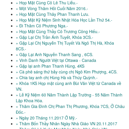
» Họp Mặt Cùng Cô Lê Thu Liễu.-
» Một Vòng Thăm Hỏi Cuối Năm 2016.-
» Họp Mặt Cùng Thây Phan Thanh Lưu.
» Họp Mặt Kỷ Niệm Sinh Nhật Hóa Học Lần Thứ 54.-
» Đi Thăm Cô Phương Nga.-
» Họp Mặt Cùng Thầy Cô Trương Công Hiếu.-
» Gặp Lại Chị Trần Ánh Tuyết, Khóa 3CS.-
» Gặp Lại Chị Nguyễn Thị Tuyết Và Ngô Thị Hà, Khóa
8CS.-
» Gặp Lại Anh Nguyễn Thanh Sang , 6CS.
» Vinh Danh Người Việt tại Ottawa - Canada
» Gặp lại anh Phan Thanh Hùng, 4KS
» Cà phê sáng thứ bảy cùng chị Ngô Kim Phượng, 4CS.
» Chia tay anh chị Hùng Hà và Thúy Quỳnh.-
» Khóa 1KS Họp mặt cùng anh Bùi Văn Việt từ Canada về
VN.
» Lễ Kỷ Niệm 60 Năm Thành Lập Trường - 55 Năm Thành
Lập Khoa Hóa.
» Thăm Gia Đình Chị Phan Thị Phương, Khóa 7CS, Ở Châu
Đốc.-
» Ngày 20 Tháng 11.2017 Ở Mỹ.-
» Thăm Bốn Thầy Nhân Ngày Nhà Giáo VN 20.11.2017