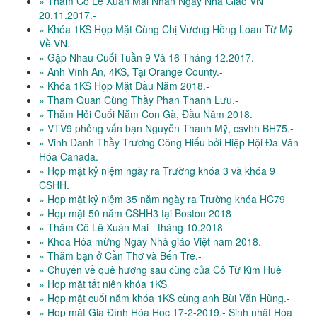
» Thăm Cô Lê Xuân Mai Nhân Ngày Nhà Giáo VN
20.11.2017.-
» Khóa 1KS Họp Mặt Cùng Chị Vương Hồng Loan Từ Mỹ
Về VN.
» Gặp Nhau Cuối Tuần 9 Và 16 Tháng 12.2017.
» Anh Vĩnh An, 4KS, Tại Orange County.-
» Khóa 1KS Họp Mặt Đầu Năm 2018.-
» Tham Quan Cùng Thầy Phan Thanh Lưu.-
» Thăm Hỏi Cuối Năm Con Gà, Đầu Năm 2018.
» VTV9 phỏng vấn bạn Nguyễn Thanh Mỹ, csvhh BH75.-
» Vinh Danh Thầy Trương Công Hiếu bởi Hiệp Hội Đa Văn
Hóa Canada.
» Họp mặt kỷ niệm ngày ra Trường khóa 3 và khóa 9
CSHH.
» Họp mặt kỷ niệm 35 năm ngày ra Trường khóa HC79
» Họp mặt 50 năm CSHH3 tại Boston 2018
» Thăm Cô Lê Xuân Mai - tháng 10.2018
» Khoa Hóa mừng Ngày Nhà giáo Việt nam 2018.
» Thăm bạn ở Cần Thơ và Bến Tre.-
» Chuyến về quê hương sau cùng của Cô Từ Kim Huê
» Họp mặt tất niên khóa 1KS
» Họp mặt cuối năm khóa 1KS cùng anh Bùi Văn Hùng.-
» Họp mặt Gia Đình Hóa Học 17-2-2019.- Sinh nhật Hóa