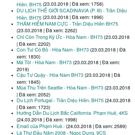
(23.03.2018 | Đã xem: 1758)
Hiền. BH75
DU LỊCH THẾ GIỚI SCADINAVIA (P. III) - Trần Diệu
(23.03.2018 | Đã xem: 1996)
Hiền. BH75
THÁM HIỂM NAM CỰC - Trần Diệu Hiền BH75
(23.03.2018 | Đã xem: 2262)
Chỉ Còn Trong Ký Ức - Hòa Nam - BH73
(23.03.2018
| Đã xem: 2202)
Con Tui Có Bồ - Hòa Nam - BH73
(23.03.2018 | Đã
xem: 1830)
Má Tôi - Hòa Nam - BH73
(23.03.2018 | Đã xem:
2019)
Cậu Tư Quậy - Hòa Nam BH73
(23.03.2018 | Đã
xem: 1845)
Mùa Thu Trên Seattle - Hòa Nam - BH73
(23.03.2018
| Đã xem: 2052)
Du Lịch Portugal.- Trần Diệu Hiền, BH75
(24.03.2018
| Đã xem: 1723)
Hướng Dẫn Du Lịch Bắc California. Phạm Huê, 4KS
(24.03.2018 | Đã xem: 1998)
Email của Phạm Huê.-
(24.03.2018 | Đã xem: 2589)
Lá Thư Đầu Năm 2008 - Ngọc Dung. 9CS