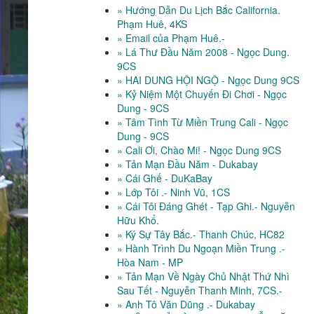
» Hướng Dẫn Du Lịch Bắc California.
Phạm Huê, 4KS
» Email của Phạm Huê.-
» Lá Thư Đầu Năm 2008 - Ngọc Dung.
9CS
» HAI DUNG HỘI NGỘ - Ngọc Dung 9CS
» Kỷ Niệm Một Chuyến Đi Chơi - Ngọc
Dung - 9CS
» Tâm Tình Từ Miền Trung Cali - Ngọc
Dung - 9CS
» Cali Ơi, Chào Mi! - Ngọc Dung 9CS
» Tản Mạn Đầu Năm - Dukabay
» Cái Ghế - DuKaBay
» Lớp Tôi .- Ninh Vũ, 1CS
» Cái Tôi Đáng Ghét - Tạp Ghi.- Nguyễn
Hữu Khổ.
» Ký Sự Tây Bắc.- Thanh Chúc, HC82
» Hành Trình Du Ngoạn Miền Trung .-
Hòa Nam - MP
» Tản Mạn Về Ngày Chủ Nhật Thứ Nhì
Sau Tết - Nguyễn Thanh Minh, 7CS.-
» Anh Tô Văn Dũng .- Dukabay