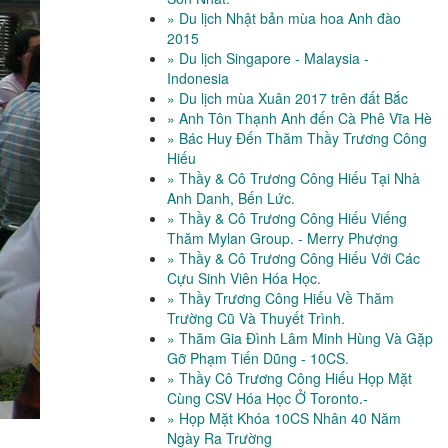
» Du lịch Nhật bản mùa hoa Anh đào
2015
» Du lịch Singapore - Malaysia -
Indonesia
» Du lịch mùa Xuân 2017 trên đất Bắc
» Anh Tôn Thạnh Anh đến Cà Phê Vĩa Hè
» Bác Huy Đến Thăm Thầy Trương Công
Hiếu
» Thầy & Cô Trương Công Hiếu Tại Nhà
Anh Danh, Bến Lức.
» Thầy & Cô Trương Công Hiếu Viếng
Thăm Mylan Group. - Merry Phượng
» Thầy & Cô Trương Công Hiếu Với Các
Cựu Sinh Viên Hóa Học.
» Thầy Trương Công Hiếu Về Thăm
Trường Cũ Và Thuyết Trình.
» Thăm Gia Đình Lâm Minh Hùng Và Gặp
Gỡ Phạm Tiến Dũng - 10CS.
» Thầy Cô Trương Công Hiếu Họp Mặt
Cùng CSV Hóa Học Ở Toronto.-
» Họp Mặt Khóa 10CS Nhân 40 Năm
Ngày Ra Trường