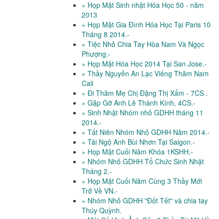
» Họp Mặt Sinh nhật Hóa Học 50 - năm
2013
» Họp Mặt Gia Đình Hóa Học Tại Paris 10
Tháng 8 2014.-
» Tiệc Nhỏ Chia Tay Hòa Nam Và Ngọc
Phượng.-
» Họp Mặt Hóa Học 2014 Tại San Jose.-
» Thầy Nguyễn An Lạc Viếng Thăm Nam
Cali
» Đi Thăm Mẹ Chị Đặng Thị Xẩm - 7CS .
» Gặp Gỡ Anh Lê Thành Kính, 4CS.-
» Sinh Nhật Nhóm nhỏ GDHH tháng 11
2014.-
» Tất Niên Nhóm Nhỏ GDHH Năm 2014.-
» Tái Ngộ Anh Bùi Nhơn Tại Saigon.-
» Họp Mặt Cuối Năm Khóa 1KSHH.-
» Nhóm Nhỏ GDHH Tổ Chức Sinh Nhật
Tháng 2.-
» Họp Mặt Cuối Năm Cùng 3 Thầy Mới
Trở Về VN.-
» Nhóm Nhỏ GDHH "Đốt Tết" và chia tay
Thúy Quỳnh.