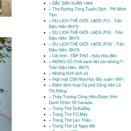
» ĐẶC SAN XUÂN 1969
» Thơ Đường Tống Tuyển Dịch.- Phí Minh
Tâm
» DU LỊCH THẾ GIỚI- LAOS (P.I) - Trần
Diệu Hiền BH75
» DU LỊCH THẾ GIỚI- LAOS (P.II) - Trần
Diệu Hiền. BH75
» DU LỊCH THẾ GIỚI- LAOS (P.III) - Trần
Diệu Hiền. BH75
» Cõi tình - TẬP THƠ - Hứa Hữu Bền
» MÔNG CỔ-Thời oanh liệt còn không?! -
Trần Diệu Hiền. BH75
» Những hình ảnh cũ
» Họp mặt CSV Hóa Học đầu xuân 1997.-
» Điểm Sinh hoạt Cà phê Công viên Lê
Thị Riêng
» Thầy Trương Công Hiếu Được Vinh
Danh Order Of Canada.-
» Trang Thơ DuKaBay
» Trang Thơ FO May
» Trang Thơ Lan Thảo
» Trang Thơ Lê Ngọc Mỹ