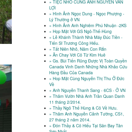
» TIỆC NHỎ CÙNG ANH NGUYỄN VĂN
LỢI
» Hình Ảnh Ngọc Dung - Ngọc Phượng -
Lý Thường ở VN
» Hình Ảnh Anh Nghiêm Phú Nhuận -2KS
» Họp Mặt Với GS Ngô-Thế-Hùng
» Lễ Khánh Thành Nhà Máy Đúc Tiền -
Tiến Sĩ Trương Công Hiếu.
» Tất Niên Nhỏ, Năm Con Rắn
» Ăn Chay Với Cô Từ Kim Huê
» Gs. Bùi Tiến Rũng Được Vị Toàn Quyền
Canada Vinh Danh Những Nhà Khảo Cứu
Hàng Đầu Của Canada
» Hop Mặt Cùng Nguyễn Thị Thu Ở Đức
Về
» Anh Nguyễn Thanh Sang - 6CS - Ở VN
» Thăm Vườn Nhà Anh Trần Quan Danh
11 tháng 2/2014.
» Thầy Ngô Thế Hùng & Cô Về Hưu.
» Thăm Anh Nguyễn Cảnh Tường, CS1,
27 tháng 2 năm 2014.
» Đón Thầy & Cô Hiếu Tại Sân Bay Tân
Sơn Nhất.