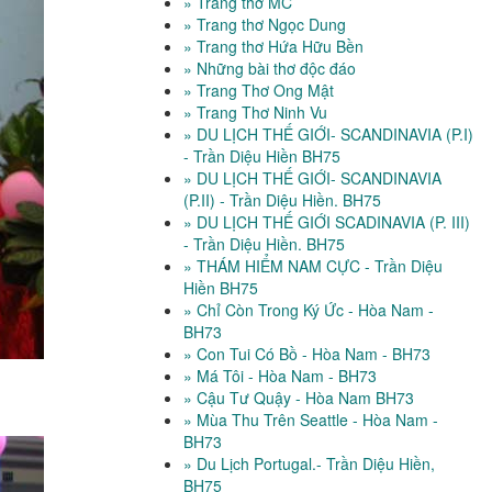
» Trang thơ MC
» Trang thơ Ngọc Dung
» Trang thơ Hứa Hữu Bền
» Những bài thơ độc đáo
» Trang Thơ Ong Mật
» Trang Thơ Ninh Vu
» DU LỊCH THẾ GIỚI- SCANDINAVIA (P.I)
- Trần Diệu Hiền BH75
» DU LỊCH THẾ GIỚI- SCANDINAVIA
(P.II) - Trần Diệu Hiền. BH75
» DU LỊCH THẾ GIỚI SCADINAVIA (P. III)
- Trần Diệu Hiền. BH75
» THÁM HIỂM NAM CỰC - Trần Diệu
Hiền BH75
» Chỉ Còn Trong Ký Ức - Hòa Nam -
BH73
» Con Tui Có Bồ - Hòa Nam - BH73
» Má Tôi - Hòa Nam - BH73
» Cậu Tư Quậy - Hòa Nam BH73
» Mùa Thu Trên Seattle - Hòa Nam -
BH73
» Du Lịch Portugal.- Trần Diệu Hiền,
BH75