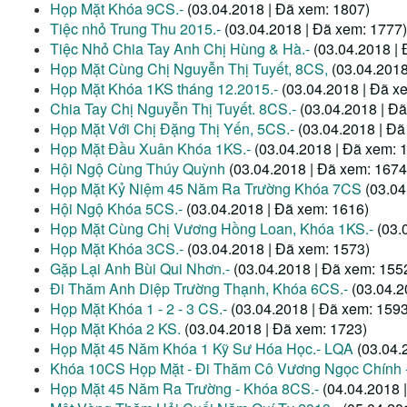
Họp Mặt Khóa 9CS.-
(03.04.2018 | Đã xem: 1807)
Tiệc nhỏ Trung Thu 2015.-
(03.04.2018 | Đã xem: 1777)
Tiệc Nhỏ Chia Tay Anh Chị Hùng & Hà.-
(03.04.2018 |
Họp Mặt Cùng Chị Nguyễn Thị Tuyết, 8CS,
(03.04.2018
Họp Mặt Khóa 1KS tháng 12.2015.-
(03.04.2018 | Đã x
Chia Tay Chị Nguyễn Thị Tuyết. 8CS.-
(03.04.2018 | Đ
Họp Mặt Với Chị Đặng Thị Yến, 5CS.-
(03.04.2018 | Đã
Họp Mặt Đầu Xuân Khóa 1KS.-
(03.04.2018 | Đã xem: 
Hội Ngộ Cùng Thúy Quỳnh
(03.04.2018 | Đã xem: 1674
Họp Mặt Kỷ Niệm 45 Năm Ra Trường Khóa 7CS
(03.04
Hội Ngộ Khóa 5CS.-
(03.04.2018 | Đã xem: 1616)
Họp Mặt Cùng Chị Vương Hồng Loan, Khóa 1KS.-
(03.
Họp Mặt Khóa 3CS.-
(03.04.2018 | Đã xem: 1573)
Gặp Lại Anh Bùi Qui Nhơn.-
(03.04.2018 | Đã xem: 155
Đi Thăm Anh Diệp Trường Thạnh, Khóa 6CS.-
(03.04.2
Họp Mặt Khóa 1 - 2 - 3 CS.-
(03.04.2018 | Đã xem: 1593
Họp Mặt Khóa 2 KS.
(03.04.2018 | Đã xem: 1723)
Họp Mặt 45 Năm Khóa 1 Kỹ Sư Hóa Học.- LQA
(03.04.
Khóa 10CS Họp Mặt - Đi Thăm Cô Vương Ngọc Chính -
Họp Mặt 45 Năm Ra Trường - Khóa 8CS.-
(04.04.2018 