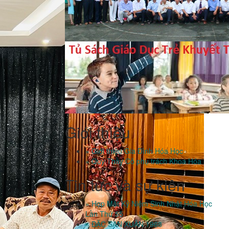
Giới thiệu
» Giới thiệu Gia Đình Hóa Học
» Quý Thầy Cô phụ trách Khoa Hóa
Tin tưc và sự kiện
» Họp Mặt Kỷ Niệm Sinh Nhật Hóa Học
Lần Thứ 55
» ĐẶC SAN XUÂN 1968