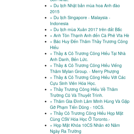
» Du lịch Nhật bản mùa hoa Anh đào
2015
» Du lịch Singapore - Malaysia -
Indonesia
» Du lịch mùa Xuân 2017 trên đất Bắc
» Anh Tôn Thạnh Anh đến Cà Phê Vĩa Hè
» Bác Huy Đến Thăm Thầy Trương Công
Hiếu
» Thầy & Cô Trương Công Hiếu Tại Nhà
Anh Danh, Bến Lức.
» Thầy & Cô Trương Công Hiếu Viếng
Thăm Mylan Group. - Merry Phượng
» Thầy & Cô Trương Công Hiếu Với Các
Cựu Sinh Viên Hóa Học.
» Thầy Trương Công Hiếu Về Thăm
Trường Cũ Và Thuyết Trình.
» Thăm Gia Đình Lâm Minh Hùng Và Gặp
Gỡ Phạm Tiến Dũng - 10CS.
» Thầy Cô Trương Công Hiếu Họp Mặt
Cùng CSV Hóa Học Ở Toronto.-
» Họp Mặt Khóa 10CS Nhân 40 Năm
Ngày Ra Trường