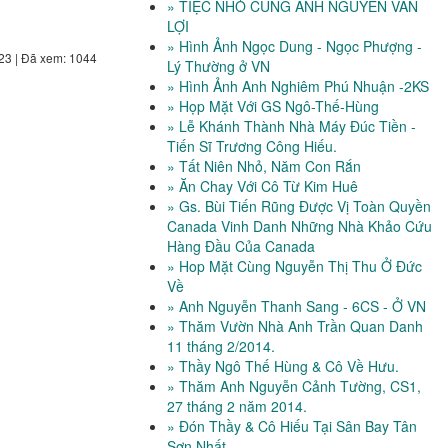
» TIỆC NHỎ CÙNG ANH NGUYỄN VĂN
LỢI
» Hình Ảnh Ngọc Dung - Ngọc Phượng -
23 | Đã xem: 1044
Lý Thường ở VN
» Hình Ảnh Anh Nghiêm Phú Nhuận -2KS
» Họp Mặt Với GS Ngô-Thế-Hùng
» Lễ Khánh Thành Nhà Máy Đúc Tiền -
Tiến Sĩ Trương Công Hiếu.
» Tất Niên Nhỏ, Năm Con Rắn
» Ăn Chay Với Cô Từ Kim Huê
» Gs. Bùi Tiến Rũng Được Vị Toàn Quyền
Canada Vinh Danh Những Nhà Khảo Cứu
Hàng Đầu Của Canada
» Hop Mặt Cùng Nguyễn Thị Thu Ở Đức
Về
» Anh Nguyễn Thanh Sang - 6CS - Ở VN
» Thăm Vườn Nhà Anh Trần Quan Danh
11 tháng 2/2014.
» Thầy Ngô Thế Hùng & Cô Về Hưu.
» Thăm Anh Nguyễn Cảnh Tường, CS1,
27 tháng 2 năm 2014.
» Đón Thầy & Cô Hiếu Tại Sân Bay Tân
Sơn Nhất.