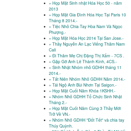
» Họp Mặt Sinh nhật Hóa Học 50 - năm
2013
» Họp Mặt Gia Đình Hóa Học Tại Paris 10
Tháng 8 2014.-
» Tiệc Nhỏ Chia Tay Hòa Nam Và Ngọc
Phượng.-
» Họp Mặt Hóa Học 2014 Tại San Jose.-
» Thầy Nguyễn An Lạc Viếng Thăm Nam
Cali
» Đi Thăm Mẹ Chị Đặng Thị Xẩm - 7CS .
» Gặp Gỡ Anh Lê Thành Kính, 4CS.-
» Sinh Nhật Nhóm nhỏ GDHH tháng 11
2014.-
» Tất Niên Nhóm Nhỏ GDHH Năm 2014.-
» Tái Ngộ Anh Bùi Nhơn Tại Saigon.-
» Họp Mặt Cuối Năm Khóa 1KSHH.-
» Nhóm Nhỏ GDHH Tổ Chức Sinh Nhật
Tháng 2.-
» Họp Mặt Cuối Năm Cùng 3 Thầy Mới
Trở Về VN.-
» Nhóm Nhỏ GDHH "Đốt Tết" và chia tay
Thúy Quỳnh.