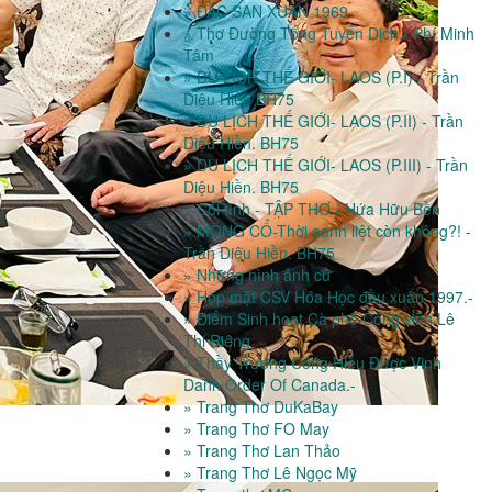
» ĐẶC SAN XUÂN 1969
» Thơ Đường Tống Tuyển Dịch.- Phí Minh
Tâm
» DU LỊCH THẾ GIỚI- LAOS (P.I) - Trần
Diệu Hiền BH75
» DU LỊCH THẾ GIỚI- LAOS (P.II) - Trần
Diệu Hiền. BH75
» DU LỊCH THẾ GIỚI- LAOS (P.III) - Trần
Diệu Hiền. BH75
» Cõi tình - TẬP THƠ - Hứa Hữu Bền
» MÔNG CỔ-Thời oanh liệt còn không?! -
Trần Diệu Hiền. BH75
» Những hình ảnh cũ
» Họp mặt CSV Hóa Học đầu xuân 1997.-
» Điểm Sinh hoạt Cà phê Công viên Lê
Thị Riêng
» Thầy Trương Công Hiếu Được Vinh
Danh Order Of Canada.-
» Trang Thơ DuKaBay
» Trang Thơ FO May
» Trang Thơ Lan Thảo
» Trang Thơ Lê Ngọc Mỹ