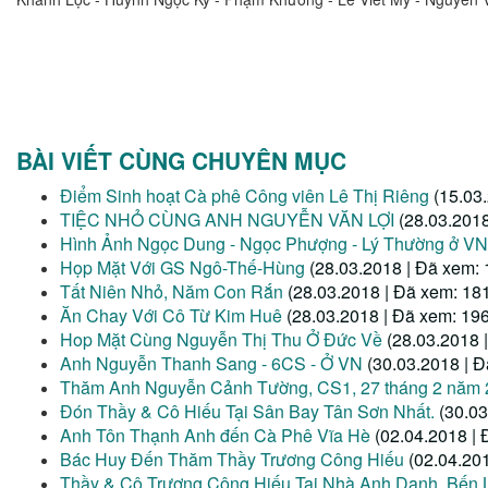
BÀI VIẾT CÙNG CHUYÊN MỤC
Điểm Sinh hoạt Cà phê Công viên Lê Thị Riêng
(15.03
TIỆC NHỎ CÙNG ANH NGUYỄN VĂN LỢI
(28.03.2018
Hình Ảnh Ngọc Dung - Ngọc Phượng - Lý Thường ở VN
Họp Mặt Với GS Ngô-Thế-Hùng
(28.03.2018 | Đã xem: 
Tất Niên Nhỏ, Năm Con Rắn
(28.03.2018 | Đã xem: 18
Ăn Chay Với Cô Từ Kim Huê
(28.03.2018 | Đã xem: 19
Hop Mặt Cùng Nguyễn Thị Thu Ở Đức Về
(28.03.2018 
Anh Nguyễn Thanh Sang - 6CS - Ở VN
(30.03.2018 | 
Thăm Anh Nguyễn Cảnh Tường, CS1, 27 tháng 2 năm 
Đón Thầy & Cô Hiếu Tại Sân Bay Tân Sơn Nhất.
(30.03
Anh Tôn Thạnh Anh đến Cà Phê Vĩa Hè
(02.04.2018 |
Bác Huy Đến Thăm Thầy Trương Công Hiếu
(02.04.20
Thầy & Cô Trương Công Hiếu Tại Nhà Anh Danh, Bến 