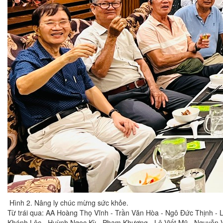
Hình 2. Nâng ly chúc mừng sức khỏe.
Từ trái qua: AA Hoàng Thọ Vĩnh - Trần Văn Hòa - Ngô Đức Thịnh -
Khánh Lộc - Huỳnh Ngọc Kỳ - Phạm Khương - Lê Viết Mỹ - Nguyễn 