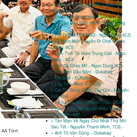
» Hướng Dẫn Du Lịch Bắc California.
Phạm Huê, 4KS
» Email của Phạm Huê.-
» Lá Thư Đầu Năm 2008 - Ngọc Dung.
9CS
» HAI DUNG HỘI NGỘ - Ngọc Dung 9CS
» Kỷ Niệm Một Chuyến Đi Chơi - Ngọc
Dung - 9CS
» Tâm Tình Từ Miền Trung Cali - Ngọc
Dung - 9CS
» Cali Ơi, Chào Mi! - Ngọc Dung 9CS
» Tản Mạn Đầu Năm - Dukabay
» Cái Ghế - DuKaBay
» Lớp Tôi .- Ninh Vũ, 1CS
» Cái Tôi Đáng Ghét - Tạp Ghi.- Nguyễn
Hữu Khổ.
» Ký Sự Tây Bắc.- Thanh Chúc, HC82
» Hành Trình Du Ngoạn Miền Trung .-
Hòa Nam - MP
» Tản Mạn Về Ngày Chủ Nhật Thứ Nhì
Sau Tết - Nguyễn Thanh Minh, 7CS.-
 AA Trịnh
» Anh Tô Văn Dũng .- Dukabay