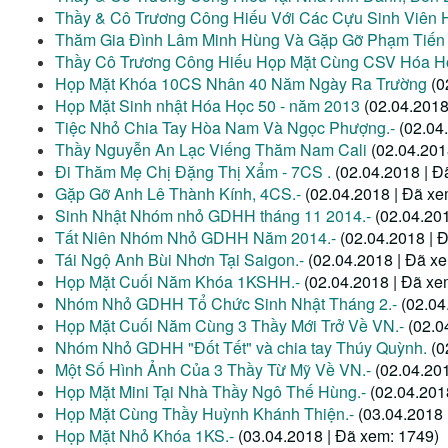
Thầy & Cô Trương Công Hiếu Với Các Cựu Sinh Viên 
Thăm Gia Đình Lâm Minh Hùng Và Gặp Gỡ Phạm Tiến
Thầy Cô Trương Công Hiếu Họp Mặt Cùng CSV Hóa Họ
Họp Mặt Khóa 10CS Nhân 40 Năm Ngày Ra Trường
(0
Họp Mặt Sinh nhật Hóa Học 50 - năm 2013
(02.04.2018
Tiệc Nhỏ Chia Tay Hòa Nam Và Ngọc Phượng.-
(02.04
Thầy Nguyễn An Lạc Viếng Thăm Nam Cali
(02.04.201
Đi Thăm Mẹ Chị Đặng Thị Xẩm - 7CS .
(02.04.2018 | Đ
Gặp Gỡ Anh Lê Thành Kính, 4CS.-
(02.04.2018 | Đã xe
Sinh Nhật Nhóm nhỏ GDHH tháng 11 2014.-
(02.04.20
Tất Niên Nhóm Nhỏ GDHH Năm 2014.-
(02.04.2018 | 
Tái Ngộ Anh Bùi Nhơn Tại Saigon.-
(02.04.2018 | Đã x
Họp Mặt Cuối Năm Khóa 1KSHH.-
(02.04.2018 | Đã xe
Nhóm Nhỏ GDHH Tổ Chức Sinh Nhật Tháng 2.-
(02.04
Họp Mặt Cuối Năm Cùng 3 Thầy Mới Trở Về VN.-
(02.0
Nhóm Nhỏ GDHH "Đốt Tết" và chia tay Thúy Quỳnh.
(0
Một Số Hình Ảnh Của 3 Thầy Từ Mỹ Về VN.-
(02.04.20
Họp Mặt Mini Tại Nhà Thầy Ngô Thế Hùng.-
(02.04.201
Họp Mặt Cùng Thầy Huỳnh Khánh Thiện.-
(03.04.2018 
Họp Mặt Nhỏ Khóa 1KS.-
(03.04.2018 | Đã xem: 1749)