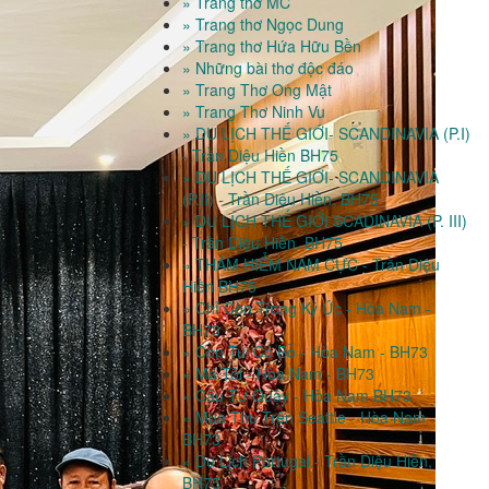
» Trang thơ MC
» Trang thơ Ngọc Dung
» Trang thơ Hứa Hữu Bền
» Những bài thơ độc đáo
» Trang Thơ Ong Mật
» Trang Thơ Ninh Vu
» DU LỊCH THẾ GIỚI- SCANDINAVIA (P.I)
- Trần Diệu Hiền BH75
» DU LỊCH THẾ GIỚI- SCANDINAVIA
(P.II) - Trần Diệu Hiền. BH75
» DU LỊCH THẾ GIỚI SCADINAVIA (P. III)
- Trần Diệu Hiền. BH75
» THÁM HIỂM NAM CỰC - Trần Diệu
Hiền BH75
» Chỉ Còn Trong Ký Ức - Hòa Nam -
BH73
» Con Tui Có Bồ - Hòa Nam - BH73
» Má Tôi - Hòa Nam - BH73
» Cậu Tư Quậy - Hòa Nam BH73
» Mùa Thu Trên Seattle - Hòa Nam -
BH73
» Du Lịch Portugal.- Trần Diệu Hiền,
BH75