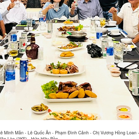
 Lê Minh Mẫn - Lê Quốc Ân - Phạm Đình Cảnh - Chị Vương Hồng Loan -
Văn Lèo (2KS) - Hứa Hữu Bền.