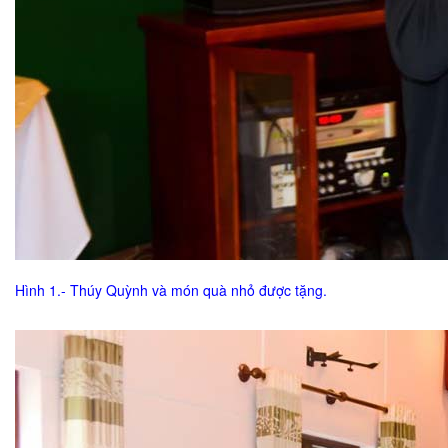
Hình 1.- Thúy Quỳnh và món quà nhỏ được tặng.