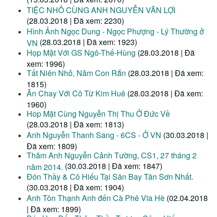
TIỆC NHỎ CÙNG ANH NGUYỄN VĂN LỢI
(28.03.2018 | Đã xem: 2230)
Hình Ảnh Ngọc Dung - Ngọc Phượng - Lý Thường ở
(28.03.2018 | Đã xem: 1923)
VN
Họp Mặt Với GS Ngô-Thế-Hùng
(28.03.2018 | Đã
xem: 1996)
Tất Niên Nhỏ, Năm Con Rắn
(28.03.2018 | Đã xem:
1815)
Ăn Chay Với Cô Từ Kim Huê
(28.03.2018 | Đã xem:
1960)
Hop Mặt Cùng Nguyễn Thị Thu Ở Đức Về
(28.03.2018 | Đã xem: 1813)
Anh Nguyễn Thanh Sang - 6CS - Ở VN
(30.03.2018 |
Đã xem: 1809)
Thăm Anh Nguyễn Cảnh Tường, CS1, 27 tháng 2
(30.03.2018 | Đã xem: 1847)
năm 2014.
Đón Thầy & Cô Hiếu Tại Sân Bay Tân Sơn Nhất.
(30.03.2018 | Đã xem: 1904)
Anh Tôn Thạnh Anh đến Cà Phê Vĩa Hè
(02.04.2018
| Đã xem: 1899)