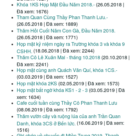
Khóa 1KS Họp Mặt Đầu Năm 2018.-
(26.05.2018 |
Đã xem: 1676)
Tham Quan Cùng Thầy Phan Thanh Lưu.-
(26.05.2018 | Đã xem: 1889)
Thăm Hỏi Cuối Năm Con Gà, Đầu Năm 2018.
(26.05.2018 | Đã xem: 1771)
Họp mặt kỷ niệm ngày ra Trường khóa 3 và khóa 9
(18.06.2018 | Đã xem: 2244)
CSHH.
Thăm Cô Lê Xuân Mai - tháng 10.2018
(20.10.2018 |
Đã xem: 2241)
Họp mặt cùng anh Quách Văn Quí, khóa 1CS.-
(03.03.2019 | Đã xem: 1527)
Họp mặt khóa 2KS
(02.05.2019 | Đã xem: 1573)
Họp mặt bất ngờ khóa KS1 - 2 - 3
(03.05.2019 | Đã
xem: 1634)
Cafe cuối tuần cùng Thầy Cô Phan Thanh Lưu
(08.06.2019 | Đã xem: 1792)
Thăm vườn cây và ruộng lúa của anh Trần Quan
(16.06.2019 | Đã xem:
Danh, khóa 3CS ở Bến lức.
1516)
Ghi chép về chuyến đi Miền Trung 2019_Thanh