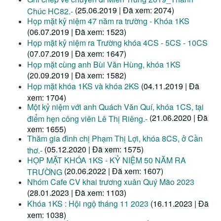
(25.06.2019 | Đã xem: 2074)
Chúc HC82.-
Họp mặt kỷ niệm 47 năm ra trường - Khóa 1KS
(06.07.2019 | Đã xem: 1523)
Họp mặt kỷ niệm ra Trường khóa 4CS - 5CS - 10CS
(07.07.2019 | Đã xem: 1647)
Họp mặt cùng anh Bùi Văn Hùng, khóa 1KS
(20.09.2019 | Đã xem: 1582)
Họp mặt khóa 1KS và khóa 2KS
(04.11.2019 | Đã
xem: 1704)
Một kỷ niệm với anh Quách Văn Quí, khóa 1CS, tại
(21.06.2020 | Đã
điểm hẹn công viên Lê Thị Riêng.-
xem: 1655)
Thăm gia đình chị Phạm Thị Lợi, khóa 8CS, ở Cần
(05.12.2020 | Đã xem: 1575)
thơ.-
HỌP MẶT KHÓA 1KS - KỶ NIỆM 50 NĂM RA
(20.06.2022 | Đã xem: 1607)
TRƯỜNG
Nhóm Cafe CV khai trương xuân Quý Mão 2023
(28.01.2023 | Đã xem: 1103)
Khóa 1KS : Hội ngộ tháng 11 2023
(16.11.2023 | Đã
xem: 1038)