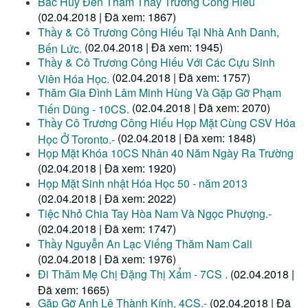
Bác Huy Đến Thăm Thầy Trương Công Hiếu
(02.04.2018 | Đã xem: 1867)
Thầy & Cô Trương Công Hiếu Tại Nhà Anh Danh,
(02.04.2018 | Đã xem: 1945)
Bến Lức.
Thầy & Cô Trương Công Hiếu Với Các Cựu Sinh
(02.04.2018 | Đã xem: 1757)
Viên Hóa Học.
Thăm Gia Đình Lâm Minh Hùng Và Gặp Gỡ Phạm
(02.04.2018 | Đã xem: 2070)
Tiến Dũng - 10CS.
Thầy Cô Trương Công Hiếu Họp Mặt Cùng CSV Hóa
(02.04.2018 | Đã xem: 1848)
Học Ở Toronto.-
Họp Mặt Khóa 10CS Nhân 40 Năm Ngày Ra Trường
(02.04.2018 | Đã xem: 1920)
Họp Mặt Sinh nhật Hóa Học 50 - năm 2013
(02.04.2018 | Đã xem: 2022)
Tiệc Nhỏ Chia Tay Hòa Nam Và Ngọc Phượng.-
(02.04.2018 | Đã xem: 1747)
Thầy Nguyễn An Lạc Viếng Thăm Nam Cali
(02.04.2018 | Đã xem: 1976)
Đi Thăm Mẹ Chị Đặng Thị Xẩm - 7CS .
(02.04.2018 |
Đã xem: 1665)
Gặp Gỡ Anh Lê Thành Kính, 4CS.-
(02.04.2018 | Đã