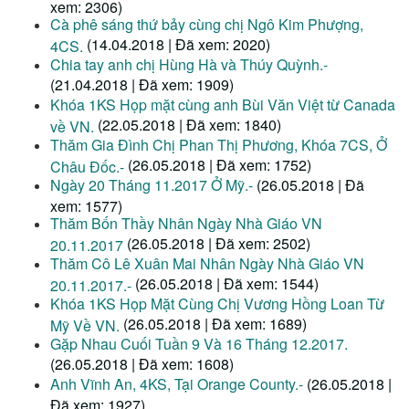
xem: 2306)
Cà phê sáng thứ bảy cùng chị Ngô Kim Phượng,
(14.04.2018 | Đã xem: 2020)
4CS.
Chia tay anh chị Hùng Hà và Thúy Quỳnh.-
(21.04.2018 | Đã xem: 1909)
Khóa 1KS Họp mặt cùng anh Bùi Văn Việt từ Canada
(22.05.2018 | Đã xem: 1840)
về VN.
Thăm Gia Đình Chị Phan Thị Phương, Khóa 7CS, Ở
(26.05.2018 | Đã xem: 1752)
Châu Đốc.-
Ngày 20 Tháng 11.2017 Ở Mỹ.-
(26.05.2018 | Đã
xem: 1577)
Thăm Bốn Thầy Nhân Ngày Nhà Giáo VN
(26.05.2018 | Đã xem: 2502)
20.11.2017
Thăm Cô Lê Xuân Mai Nhân Ngày Nhà Giáo VN
(26.05.2018 | Đã xem: 1544)
20.11.2017.-
Khóa 1KS Họp Mặt Cùng Chị Vương Hồng Loan Từ
(26.05.2018 | Đã xem: 1689)
Mỹ Về VN.
Gặp Nhau Cuối Tuần 9 Và 16 Tháng 12.2017.
(26.05.2018 | Đã xem: 1608)
Anh Vĩnh An, 4KS, Tại Orange County.-
(26.05.2018 |
Đã xem: 1927)