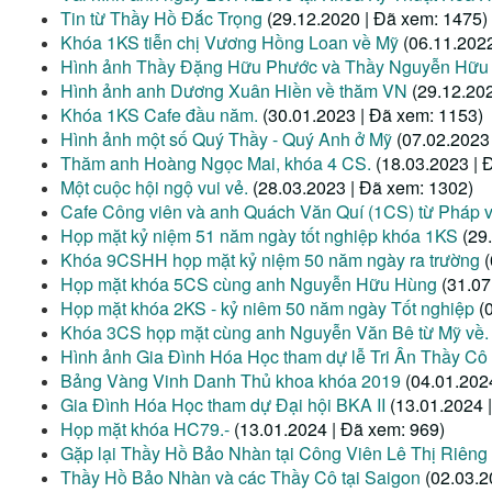
Tin từ Thầy Hồ Đắc Trọng
(29.12.2020 | Đã xem: 1475)
Khóa 1KS tiễn chị Vương Hồng Loan về Mỹ
(06.11.202
Hình ảnh Thầy Đặng Hữu Phước và Thầy Nguyễn Hữu
Hình ảnh anh Dương Xuân Hiền về thăm VN
(29.12.20
Khóa 1KS Cafe đầu năm.
(30.01.2023 | Đã xem: 1153)
Hình ảnh một số Quý Thầy - Quý Anh ở Mỹ
(07.02.2023
Thăm anh Hoàng Ngọc Mai, khóa 4 CS.
(18.03.2023 | 
Một cuộc hội ngộ vui vẻ.
(28.03.2023 | Đã xem: 1302)
Cafe Công viên và anh Quách Văn Quí (1CS) từ Pháp 
Họp mặt kỷ niệm 51 năm ngày tốt nghiệp khóa 1KS
(29
Khóa 9CSHH họp mặt kỷ niệm 50 năm ngày ra trường
Họp mặt khóa 5CS cùng anh Nguyễn Hữu Hùng
(31.07
Họp mặt khóa 2KS - kỷ niêm 50 năm ngày Tốt nghiệp
(
Khóa 3CS họp mặt cùng anh Nguyễn Văn Bê từ Mỹ về.
Hình ảnh Gia Đình Hóa Học tham dự lễ Tri Ân Thầy Cô
Bảng Vàng Vinh Danh Thủ khoa khóa 2019
(04.01.202
Gia Đình Hóa Học tham dự Đại hội BKA II
(13.01.2024 
Họp mặt khóa HC79.-
(13.01.2024 | Đã xem: 969)
Gặp lại Thầy Hồ Bảo Nhàn tại Công Viên Lê Thị Riêng
Thầy Hồ Bảo Nhàn và các Thầy Cô tại Saigon
(02.03.2