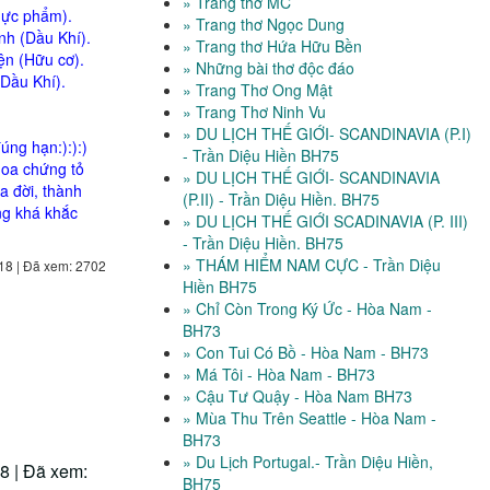
» Trang thơ MC
hực phẩm).
» Trang thơ Ngọc Dung
h (Dầu Khí).
» Trang thơ Hứa Hữu Bền
ện (Hữu cơ).
» Những bài thơ độc đáo
Dầu Khí).
» Trang Thơ Ong Mật
» Trang Thơ Ninh Vu
» DU LỊCH THẾ GIỚI- SCANDINAVIA (P.I)
úng hạn:):):)
- Trần Diệu Hiền BH75
hoa chứng tỏ
» DU LỊCH THẾ GIỚI- SCANDINAVIA
a đời, thành
(P.II) - Trần Diệu Hiền. BH75
ng khá khắc
» DU LỊCH THẾ GIỚI SCADINAVIA (P. III)
- Trần Diệu Hiền. BH75
» THÁM HIỂM NAM CỰC - Trần Diệu
18 | Đã xem: 2702
Hiền BH75
» Chỉ Còn Trong Ký Ức - Hòa Nam -
BH73
» Con Tui Có Bồ - Hòa Nam - BH73
» Má Tôi - Hòa Nam - BH73
» Cậu Tư Quậy - Hòa Nam BH73
» Mùa Thu Trên Seattle - Hòa Nam -
BH73
» Du Lịch Portugal.- Trần Diệu Hiền,
8 | Đã xem:
BH75