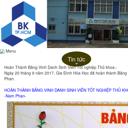
Menu
Trang chủ
Giới thiệu
Tin tức
Liên hệ
+
Hoàn Thành Bảng Vinh Danh Sinh Viên Tốt nghiệp Thủ khoa.-
Ngày 20 tháng 9 năm 2017, Gia Đình Hóa Học đã hoàn thành Bảng Vi
Phan.
HOÀN THÀNH BẢNG VINH DANH SINH VIÊN TỐT NGHIỆP THỦ K
-Nam Phan-