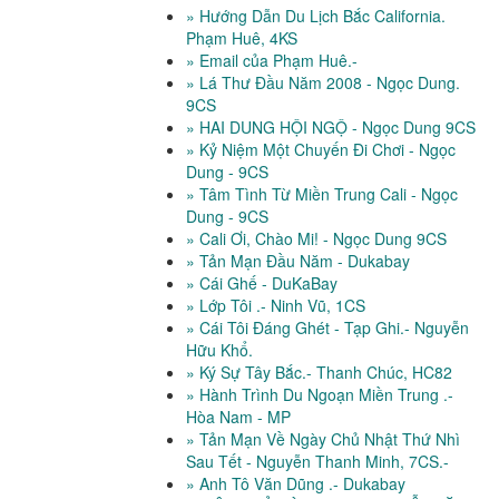
» Hướng Dẫn Du Lịch Bắc California.
Phạm Huê, 4KS
» Email của Phạm Huê.-
» Lá Thư Đầu Năm 2008 - Ngọc Dung.
9CS
» HAI DUNG HỘI NGỘ - Ngọc Dung 9CS
» Kỷ Niệm Một Chuyến Đi Chơi - Ngọc
Dung - 9CS
» Tâm Tình Từ Miền Trung Cali - Ngọc
Dung - 9CS
» Cali Ơi, Chào Mi! - Ngọc Dung 9CS
» Tản Mạn Đầu Năm - Dukabay
» Cái Ghế - DuKaBay
» Lớp Tôi .- Ninh Vũ, 1CS
» Cái Tôi Đáng Ghét - Tạp Ghi.- Nguyễn
Hữu Khổ.
» Ký Sự Tây Bắc.- Thanh Chúc, HC82
» Hành Trình Du Ngoạn Miền Trung .-
Hòa Nam - MP
» Tản Mạn Về Ngày Chủ Nhật Thứ Nhì
Sau Tết - Nguyễn Thanh Minh, 7CS.-
» Anh Tô Văn Dũng .- Dukabay