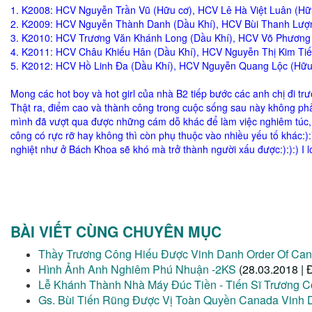
1. K2008: HCV Nguyễn Trần Vũ (Hữu cơ), HCV Lê Hà Việt Luân (H
2. K2009: HCV Nguyễn Thành Danh (Dầu Khí), HCV Bùi Thanh Lượn
3. K2010: HCV Trương Văn Khánh Long (Dầu Khí), HCV Võ Phương 
4. K2011: HCV Châu Khiếu Hân (Dầu Khí), HCV Nguyễn Thị Kim Tiế
5. K2012: HCV Hồ Linh Đa (Dầu Khí), HCV Nguyễn Quang Lộc (Hữu 
Mong các hot boy và hot girl của nhà B2 tiếp bước các anh chị đi tr
Thật ra, điểm cao và thành công trong cuộc sống sau này không phả
mình đã vượt qua được những cám dỗ khác để làm việc nghiêm túc, và
công có rực rỡ hay không thì còn phụ thuộc vào nhiều yếu tố khác:
nghiệt như ở Bách Khoa sẽ khó mà trở thành người xấu được:):):) I lov
BÀI VIẾT CÙNG CHUYÊN MỤC
Thầy Trương Công Hiếu Được Vinh Danh Order Of Can
Hình Ảnh Anh Nghiêm Phú Nhuận -2KS
(28.03.2018 | 
Lễ Khánh Thành Nhà Máy Đúc Tiền - Tiến Sĩ Trương 
Gs. Bùi Tiến Rũng Được Vị Toàn Quyền Canada Vin