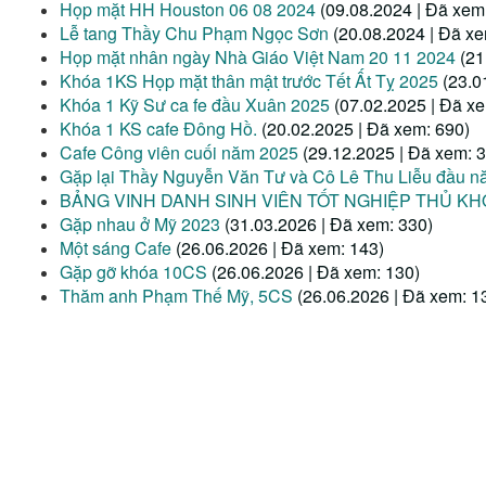
Họp mặt HH Houston 06 08 2024
(09.08.2024 | Đã xem
Lễ tang Thầy Chu Phạm Ngọc Sơn
(20.08.2024 | Đã x
Họp mặt nhân ngày Nhà Giáo Việt Nam 20 11 2024
(21
Khóa 1KS Họp mặt thân mật trước Tết Ất Tỵ 2025
(23.0
Khóa 1 Kỹ Sư ca fe đầu Xuân 2025
(07.02.2025 | Đã x
Khóa 1 KS cafe Đông Hồ.
(20.02.2025 | Đã xem: 690)
Cafe Công viên cuối năm 2025
(29.12.2025 | Đã xem: 
Gặp lại Thầy Nguyễn Văn Tư và Cô Lê Thu Liễu đầu 
BẢNG VINH DANH SINH VIÊN TỐT NGHIỆP THỦ KH
Gặp nhau ở Mỹ 2023
(31.03.2026 | Đã xem: 330)
Một sáng Cafe
(26.06.2026 | Đã xem: 143)
Gặp gỡ khóa 10CS
(26.06.2026 | Đã xem: 130)
Thăm anh Phạm Thế Mỹ, 5CS
(26.06.2026 | Đã xem: 1