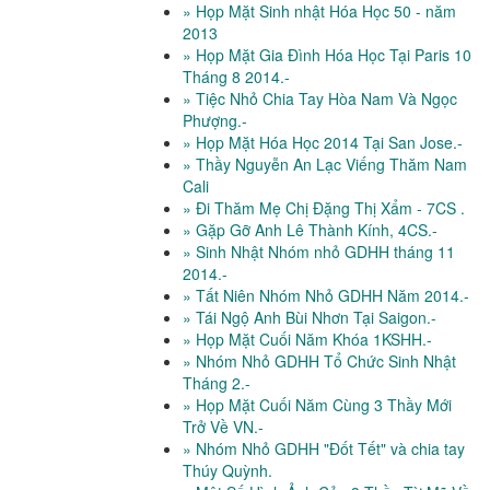
» Họp Mặt Sinh nhật Hóa Học 50 - năm
2013
» Họp Mặt Gia Đình Hóa Học Tại Paris 10
Tháng 8 2014.-
» Tiệc Nhỏ Chia Tay Hòa Nam Và Ngọc
Phượng.-
» Họp Mặt Hóa Học 2014 Tại San Jose.-
» Thầy Nguyễn An Lạc Viếng Thăm Nam
Cali
» Đi Thăm Mẹ Chị Đặng Thị Xẩm - 7CS .
» Gặp Gỡ Anh Lê Thành Kính, 4CS.-
» Sinh Nhật Nhóm nhỏ GDHH tháng 11
2014.-
» Tất Niên Nhóm Nhỏ GDHH Năm 2014.-
» Tái Ngộ Anh Bùi Nhơn Tại Saigon.-
» Họp Mặt Cuối Năm Khóa 1KSHH.-
» Nhóm Nhỏ GDHH Tổ Chức Sinh Nhật
Tháng 2.-
» Họp Mặt Cuối Năm Cùng 3 Thầy Mới
Trở Về VN.-
» Nhóm Nhỏ GDHH "Đốt Tết" và chia tay
Thúy Quỳnh.