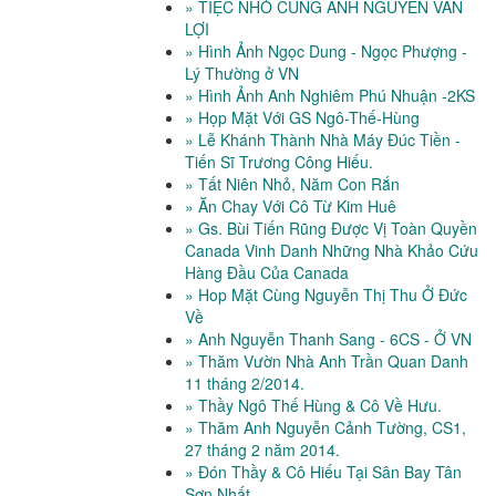
» TIỆC NHỎ CÙNG ANH NGUYỄN VĂN
LỢI
» Hình Ảnh Ngọc Dung - Ngọc Phượng -
Lý Thường ở VN
» Hình Ảnh Anh Nghiêm Phú Nhuận -2KS
» Họp Mặt Với GS Ngô-Thế-Hùng
» Lễ Khánh Thành Nhà Máy Đúc Tiền -
Tiến Sĩ Trương Công Hiếu.
» Tất Niên Nhỏ, Năm Con Rắn
» Ăn Chay Với Cô Từ Kim Huê
» Gs. Bùi Tiến Rũng Được Vị Toàn Quyền
Canada Vinh Danh Những Nhà Khảo Cứu
Hàng Đầu Của Canada
» Hop Mặt Cùng Nguyễn Thị Thu Ở Đức
Về
» Anh Nguyễn Thanh Sang - 6CS - Ở VN
» Thăm Vườn Nhà Anh Trần Quan Danh
11 tháng 2/2014.
» Thầy Ngô Thế Hùng & Cô Về Hưu.
» Thăm Anh Nguyễn Cảnh Tường, CS1,
27 tháng 2 năm 2014.
» Đón Thầy & Cô Hiếu Tại Sân Bay Tân
Sơn Nhất.