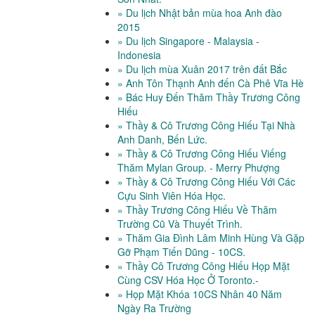
» Du lịch Nhật bản mùa hoa Anh đào
2015
» Du lịch Singapore - Malaysia -
Indonesia
» Du lịch mùa Xuân 2017 trên đất Bắc
» Anh Tôn Thạnh Anh đến Cà Phê Vĩa Hè
» Bác Huy Đến Thăm Thầy Trương Công
Hiếu
» Thầy & Cô Trương Công Hiếu Tại Nhà
Anh Danh, Bến Lức.
» Thầy & Cô Trương Công Hiếu Viếng
Thăm Mylan Group. - Merry Phượng
» Thầy & Cô Trương Công Hiếu Với Các
Cựu Sinh Viên Hóa Học.
» Thầy Trương Công Hiếu Về Thăm
Trường Cũ Và Thuyết Trình.
» Thăm Gia Đình Lâm Minh Hùng Và Gặp
Gỡ Phạm Tiến Dũng - 10CS.
» Thầy Cô Trương Công Hiếu Họp Mặt
Cùng CSV Hóa Học Ở Toronto.-
» Họp Mặt Khóa 10CS Nhân 40 Năm
Ngày Ra Trường