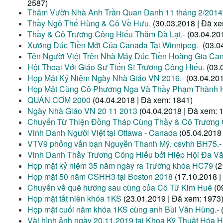
2587)
Thăm Vườn Nhà Anh Trần Quan Danh 11 tháng 2/2014
Thầy Ngô Thế Hùng & Cô Về Hưu.
(30.03.2018 | Đã x
Thầy & Cô Trương Công Hiếu Thăm Đà Lạt.-
(03.04.20
Xưỡng Đúc Tiền Mới Của Canada Tại Winnipeg.-
(03.0
Tên Người Việt Trên Nhà Máy Đúc Tiền Hoàng Gia Can
Hội Thoại Với Giáo Sư Tiến Sĩ Trương Công Hiếu.
(03.
Họp Mặt Kỷ Niệm Ngày Nhà Giáo VN 2016.-
(03.04.20
Họp Mặt Cùng Cô Phương Nga Và Thầy Phạm Thành 
QUÁN CƠM 2000
(04.04.2018 | Đã xem: 1841)
Ngày Nhà Giáo VN 20 11 2013
(04.04.2018 | Đã xem: 
Chuyến Từ Thiện Đồng Tháp Cùng Thầy & Cô Trương
Vinh Danh Người Việt tại Ottawa - Canada
(05.04.2018
VTV9 phỏng vấn bạn Nguyễn Thanh Mỹ, csvhh BH75.-
Vinh Danh Thầy Trương Công Hiếu bởi Hiệp Hội Đa V
Họp mặt kỷ niệm 35 năm ngày ra Trường khóa HC79
(2
Họp mặt 50 năm CSHH3 tại Boston 2018
(17.10.2018 |
Chuyến về quê hương sau cùng của Cô Từ Kim Huê
(0
Họp mặt tất niên khóa 1KS
(23.01.2019 | Đã xem: 1973
Họp mặt cuối năm khóa 1KS cùng anh Bùi Văn Hùng.-
Vài hình ảnh ngày 20.11.2019 tại Khoa Kỹ Thuật Hóa H