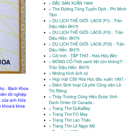
» ĐẶC SAN XUÂN 1969
» Thơ Đường Tống Tuyển Dịch.- Phí Minh
Tâm
» DU LỊCH THẾ GIỚI- LAOS (P.I) - Trần
Diệu Hiền BH75
» DU LỊCH THẾ GIỚI- LAOS (P.II) - Trần
Diệu Hiền. BH75
» DU LỊCH THẾ GIỚI- LAOS (P.III) - Trần
Diệu Hiền. BH75
» Cõi tình - TẬP THƠ - Hứa Hữu Bền
» MÔNG CỔ-Thời oanh liệt còn không?! -
Trần Diệu Hiền. BH75
» Những hình ảnh cũ
» Họp mặt CSV Hóa Học đầu xuân 1997.-
» Điểm Sinh hoạt Cà phê Công viên Lê
Thọ - Bách Khoa
Thị Riêng
iên tốt nghiệp
» Thầy Trương Công Hiếu Được Vinh
u, của anh Hứa
Danh Order Of Canada.-
ủ khoa/á khoa
» Trang Thơ DuKaBay
» Trang Thơ FO May
» Trang Thơ Lan Thảo
» Trang Thơ Lê Ngọc Mỹ