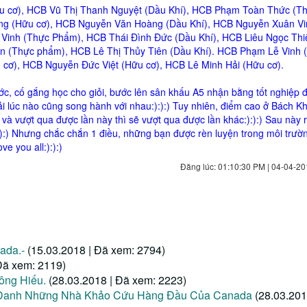
ữu cơ), HCB Vũ Thị Thanh Nguyệt (Dầu Khí), HCB Phạm Toàn Thức (T
g (Hữu cơ), HCB Nguyễn Văn Hoàng (Dầu Khí), HCB Nguyễn Xuân Vin
Vinh (Thực Phẩm), HCB Thái Đình Đức (Dầu Khí), HCB Liêu Ngọc Thi
n (Thực phẩm), HCB Lê Thị Thủy Tiên (Dầu Khí). HCB Phạm Lễ Vinh (
cơ), HCB Nguyễn Đức Việt (Hữu cơ), HCB Lê Minh Hải (Hữu cơ).
ước, cố gắng học cho giỏi, bước lên sân khấu A5 nhận bằng tốt nghiệp đ
i lúc nào cũng song hành với nhau:):):) Tuy nhiên, điểm cao ở Bách K
 vượt qua được lần này thì sẽ vượt qua được lần khác:):):) Sau này r
):):) Nhưng chắc chắn 1 điều, những bạn được rèn luyện trong môi trườ
e you all:):):)
Đăng lúc: 01:10:30 PM | 04-04-20
ada.-
(15.03.2018 | Đã xem: 2794)
Đã xem: 2119)
Công Hiếu.
(28.03.2018 | Đã xem: 2223)
h Danh Những Nhà Khảo Cứu Hàng Đầu Của Canada
(28.03.201