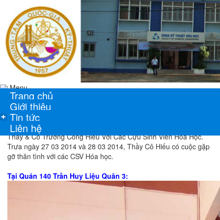
Menu
Trang chủ
Giới thiệu
Tin tức
+
Liên hệ
Thầy & Cô Trương Công Hiếu Với Các Cựu Sinh Viên Hóa Học.
Trưa ngày 27 03 2014 và 28 03 2014, Thầy Cô Hiếu có cuộc gặp
gỡ thân tình với các CSV Hóa học.
Tại Quán 140 Trần Huy Liệu Quân 3: