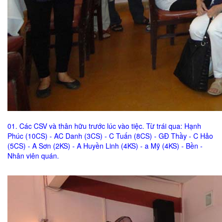
01. Các CSV và thân hữu trước lúc vào tiệc. Từ trái qua: Hạnh
Phúc (10CS) - AC Danh (3CS) - C Tuấn (8CS) - GĐ Thầy - C Hảo
(5CS) - A Sơn (2KS) - A Huyền Linh (4KS) - a Mỹ (4KS) - Bền -
Nhân viên quán.