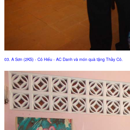
03. A Sơn (2KS) - Cô Hiếu - AC Danh và món quà tặng Thầy Cô.