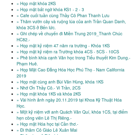
» Họp mặt khóa 2KS
» Họp mặt bất ngờ khóa KS1 - 2 - 3
» Cafe cuối tuần cùng Thầy Cô Phan Thanh Lưu
» Thăm vườn cây và ruộng lúa của anh Trần Quan Danh,
khóa 3CS ở Bến lức.
» Ghi chép về chuyến đi Miền Trung 2019_Thanh Chúc
HC82.-
» Họp mặt kỷ niệm 47 năm ra trường - Khóa 1KS
» Họp mặt kỷ niệm ra Trường khóa 4CS - 5CS - 10CS
» Phê bình khía cạnh Văn học trong Tiểu thuyết Kim Dung.-
Phạm Huê.
» Họp Mặt Cao Đẳng Hóa Học Phú Thọ - Nam California
2019
» Họp mặt cùng anh Bùi Văn Hùng, khóa 1KS
» Nhớ Ơn Thầy Cô.- Vi Trần, 2CS
» Họp mặt khóa 1KS và khóa 2KS
» Vài hình ảnh ngày 20.11.2019 tại Khoa Kỹ Thuật Hóa
Học.
» Một kỷ niệm với anh Quách Văn Quí, khóa 1CS, tại điểm
hẹn công viên Lê Thị Riêng.-
» Họp mặt Hóa học tại Cần thơ.-
» Đi thăm Cô Giáo Lê Xuân Mai