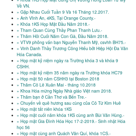
Về VN.
» Gặp Nhau Cuối Tuần 9 Và 16 Tháng 12.2017.
» Anh Vĩnh An, 4KS, Tại Orange County.-
» Khóa 1KS Họp Mặt Đầu Năm 2018.-
» Tham Quan Cùng Thầy Phan Thanh Lưu.-
» Thăm Hỏi Cuối Năm Con Gà, Đầu Năm 2018.
» VTV9 phỏng vấn bạn Nguyễn Thanh Mỹ, csvhh BH75.-
» Vinh Danh Thầy Trương Công Hiếu bởi Hiệp Hội Đa Văn
Hóa Canada.
» Họp mặt kỷ niệm ngày ra Trường khóa 3 và khóa 9
CSHH.
» Họp mặt kỷ niệm 35 năm ngày ra Trường khóa HC79
» Họp mặt 50 năm CSHH3 tại Boston 2018
» Thăm Cô Lê Xuân Mai - tháng 10.2018
» Khoa Hóa mừng Ngày Nhà giáo Việt nam 2018.
» Thăm bạn ở Cần Thơ và Bến Tre.-
» Chuyến về quê hương sau cùng của Cô Từ Kim Huê
» Họp mặt tất niên khóa 1KS
» Họp mặt cuối năm khóa 1KS cùng anh Bùi Văn Hùng.-
» Họp mặt Gia Đình Hóa Học 17-2-2019.- Sinh nhật Hóa
học 56
» Họp mặt cùng anh Quách Văn Quí, khóa 1CS.-