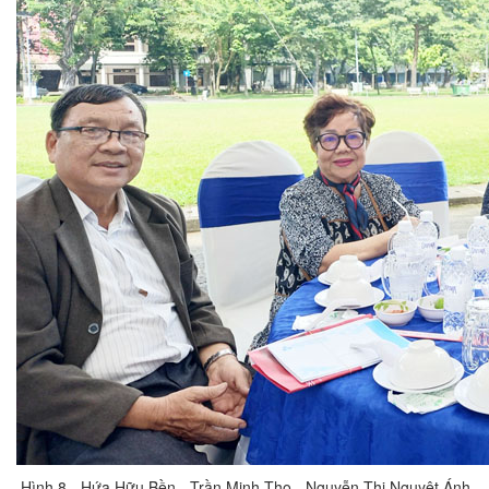
Hình 8.- Hứa Hữu Bền - Trần Minh Thọ - Nguyễn Thị Nguyệt Ánh