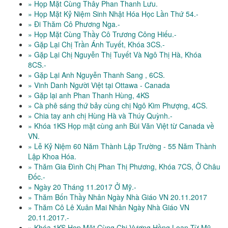
» Họp Mặt Cùng Thây Phan Thanh Lưu.
» Họp Mặt Kỷ Niệm Sinh Nhật Hóa Học Lần Thứ 54.-
» Đi Thăm Cô Phương Nga.-
» Họp Mặt Cùng Thầy Cô Trương Công Hiếu.-
» Gặp Lại Chị Trần Ánh Tuyết, Khóa 3CS.-
» Gặp Lại Chị Nguyễn Thị Tuyết Và Ngô Thị Hà, Khóa
8CS.-
» Gặp Lại Anh Nguyễn Thanh Sang , 6CS.
» Vinh Danh Người Việt tại Ottawa - Canada
» Gặp lại anh Phan Thanh Hùng, 4KS
» Cà phê sáng thứ bảy cùng chị Ngô Kim Phượng, 4CS.
» Chia tay anh chị Hùng Hà và Thúy Quỳnh.-
» Khóa 1KS Họp mặt cùng anh Bùi Văn Việt từ Canada về
VN.
» Lễ Kỷ Niệm 60 Năm Thành Lập Trường - 55 Năm Thành
Lập Khoa Hóa.
» Thăm Gia Đình Chị Phan Thị Phương, Khóa 7CS, Ở Châu
Đốc.-
» Ngày 20 Tháng 11.2017 Ở Mỹ.-
» Thăm Bốn Thầy Nhân Ngày Nhà Giáo VN 20.11.2017
» Thăm Cô Lê Xuân Mai Nhân Ngày Nhà Giáo VN
20.11.2017.-
» Khóa 1KS Họp Mặt Cùng Chị Vương Hồng Loan Từ Mỹ