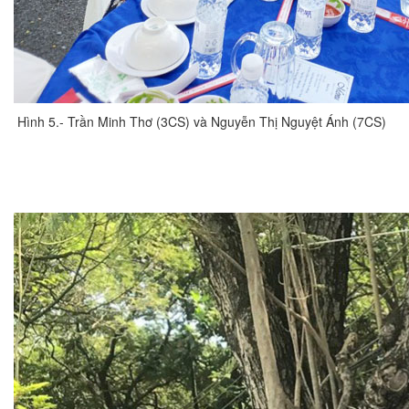
Hình 5.- Trần Minh Thơ (3CS) và Nguyễn Thị Nguyệt Ánh (7CS)