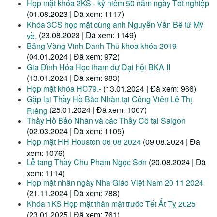
Họp mặt khóa 2KS - kỷ niêm 50 năm ngày Tốt nghiệp
(01.08.2023 | Đã xem: 1117)
Khóa 3CS họp mặt cùng anh Nguyễn Văn Bê từ Mỹ
(23.08.2023 | Đã xem: 1149)
về.
Bảng Vàng Vinh Danh Thủ khoa khóa 2019
(04.01.2024 | Đã xem: 972)
Gia Đình Hóa Học tham dự Đại hội BKA II
(13.01.2024 | Đã xem: 983)
Họp mặt khóa HC79.-
(13.01.2024 | Đã xem: 966)
Gặp lại Thầy Hồ Bảo Nhàn tại Công Viên Lê Thị
(25.01.2024 | Đã xem: 1007)
Riêng
Thầy Hồ Bảo Nhàn và các Thầy Cô tại Saigon
(02.03.2024 | Đã xem: 1105)
Họp mặt HH Houston 06 08 2024
(09.08.2024 | Đã
xem: 1076)
Lễ tang Thầy Chu Phạm Ngọc Sơn
(20.08.2024 | Đã
xem: 1114)
Họp mặt nhân ngày Nhà Giáo Việt Nam 20 11 2024
(21.11.2024 | Đã xem: 788)
Khóa 1KS Họp mặt thân mật trước Tết Ất Tỵ 2025
(23.01.2025 | Đã xem: 761)