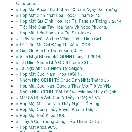
Ở Toronto.-
» Họp Mặt Khóa 10CS Nhân 40 Năm Ngày Ra Trường
» Họp Mặt Sinh nhật Hóa Học 50 - năm 2013
» Họp Mặt Gia Đình Hóa Học Tại Paris 10 Tháng 8 2014.-
» Tiệc Nhỏ Chia Tay Hòa Nam Và Ngọc Phượng.-
» Họp Mặt Hóa Học 2014 Tại San Jose.-
» Thầy Nguyễn An Lạc Viếng Thăm Nam Cali
» Đi Thăm Mẹ Chị Đặng Thị Xẩm - 7CS .
» Gặp Gỡ Anh Lê Thành Kính, 4CS.-
» Sinh Nhật Nhóm nhỏ GDHH tháng 11 2014.-
» Tất Niên Nhóm Nhỏ GDHH Năm 2014.-
» Tái Ngộ Anh Bùi Nhơn Tại Saigon.-
» Họp Mặt Cuối Năm Khóa 1KSHH.-
» Nhóm Nhỏ GDHH Tổ Chức Sinh Nhật Tháng 2.-
» Họp Mặt Cuối Năm Cùng 3 Thầy Mới Trở Về VN.-
» Nhóm Nhỏ GDHH "Đốt Tết" và chia tay Thúy Quỳnh.
» Một Số Hình Ảnh Của 3 Thầy Từ Mỹ Về VN.-
» Họp Mặt Mini Tại Nhà Thầy Ngô Thế Hùng.-
» Họp Mặt Cùng Thầy Huỳnh Khánh Thiện.-
» Họp Mặt Nhỏ Khóa 1KS.-
» Thầy & Cô Trương Công Hiếu Thăm Đà Lạt.-
» Họp Mặt Khóa 9CS.-