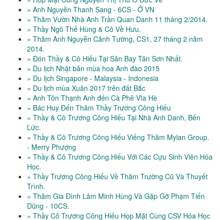
» Anh Nguyễn Thanh Sang - 6CS - Ở VN
» Thăm Vườn Nhà Anh Trần Quan Danh 11 tháng 2/2014.
» Thầy Ngô Thế Hùng & Cô Về Hưu.
» Thăm Anh Nguyễn Cảnh Tường, CS1, 27 tháng 2 năm
2014.
» Đón Thầy & Cô Hiếu Tại Sân Bay Tân Sơn Nhất.
» Du lịch Nhật bản mùa hoa Anh đào 2015
» Du lịch Singapore - Malaysia - Indonesia
» Du lịch mùa Xuân 2017 trên đất Bắc
» Anh Tôn Thạnh Anh đến Cà Phê Vĩa Hè
» Bác Huy Đến Thăm Thầy Trương Công Hiếu
» Thầy & Cô Trương Công Hiếu Tại Nhà Anh Danh, Bến
Lức.
» Thầy & Cô Trương Công Hiếu Viếng Thăm Mylan Group.
- Merry Phượng
» Thầy & Cô Trương Công Hiếu Với Các Cựu Sinh Viên Hóa
Học.
» Thầy Trương Công Hiếu Về Thăm Trường Cũ Và Thuyết
Trình.
» Thăm Gia Đình Lâm Minh Hùng Và Gặp Gỡ Phạm Tiến
Dũng - 10CS.
» Thầy Cô Trương Công Hiếu Họp Mặt Cùng CSV Hóa Học