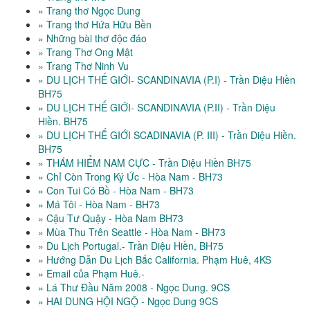
» Trang thơ Ngọc Dung
» Trang thơ Hứa Hữu Bền
» Những bài thơ độc đáo
» Trang Thơ Ong Mật
» Trang Thơ Ninh Vu
» DU LỊCH THẾ GIỚI- SCANDINAVIA (P.I) - Trần Diệu Hiền
BH75
» DU LỊCH THẾ GIỚI- SCANDINAVIA (P.II) - Trần Diệu
Hiền. BH75
» DU LỊCH THẾ GIỚI SCADINAVIA (P. III) - Trần Diệu Hiền.
BH75
» THÁM HIỂM NAM CỰC - Trần Diệu Hiền BH75
» Chỉ Còn Trong Ký Ức - Hòa Nam - BH73
» Con Tui Có Bồ - Hòa Nam - BH73
» Má Tôi - Hòa Nam - BH73
» Cậu Tư Quậy - Hòa Nam BH73
» Mùa Thu Trên Seattle - Hòa Nam - BH73
» Du Lịch Portugal.- Trần Diệu Hiền, BH75
» Hướng Dẫn Du Lịch Bắc California. Phạm Huê, 4KS
» Email của Phạm Huê.-
» Lá Thư Đầu Năm 2008 - Ngọc Dung. 9CS
» HAI DUNG HỘI NGỘ - Ngọc Dung 9CS