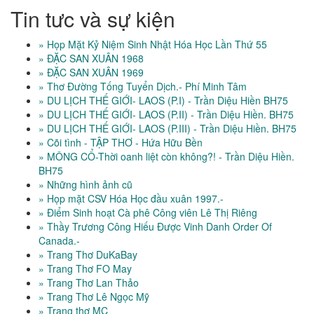
Tin tưc và sự kiện
» Họp Mặt Kỷ Niệm Sinh Nhật Hóa Học Lần Thứ 55
» ĐẶC SAN XUÂN 1968
» ĐẶC SAN XUÂN 1969
» Thơ Đường Tống Tuyển Dịch.- Phí Minh Tâm
» DU LỊCH THẾ GIỚI- LAOS (P.I) - Trần Diệu Hiền BH75
» DU LỊCH THẾ GIỚI- LAOS (P.II) - Trần Diệu Hiền. BH75
» DU LỊCH THẾ GIỚI- LAOS (P.III) - Trần Diệu Hiền. BH75
» Cõi tình - TẬP THƠ - Hứa Hữu Bền
» MÔNG CỔ-Thời oanh liệt còn không?! - Trần Diệu Hiền.
BH75
» Những hình ảnh cũ
» Họp mặt CSV Hóa Học đầu xuân 1997.-
» Điểm Sinh hoạt Cà phê Công viên Lê Thị Riêng
» Thầy Trương Công Hiếu Được Vinh Danh Order Of
Canada.-
» Trang Thơ DuKaBay
» Trang Thơ FO May
» Trang Thơ Lan Thảo
» Trang Thơ Lê Ngọc Mỹ
» Trang thơ MC