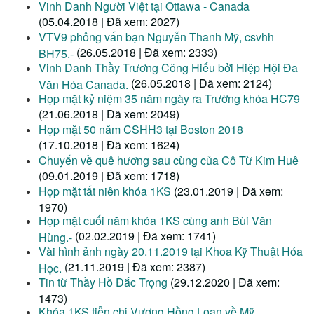
Vinh Danh Người Việt tại Ottawa - Canada
(05.04.2018 | Đã xem: 2027)
VTV9 phỏng vấn bạn Nguyễn Thanh Mỹ, csvhh
(26.05.2018 | Đã xem: 2333)
BH75.-
Vinh Danh Thầy Trương Công Hiếu bởi Hiệp Hội Đa
(26.05.2018 | Đã xem: 2124)
Văn Hóa Canada.
Họp mặt kỷ niệm 35 năm ngày ra Trường khóa HC79
(21.06.2018 | Đã xem: 2049)
Họp mặt 50 năm CSHH3 tại Boston 2018
(17.10.2018 | Đã xem: 1624)
Chuyến về quê hương sau cùng của Cô Từ Kim Huê
(09.01.2019 | Đã xem: 1718)
Họp mặt tất niên khóa 1KS
(23.01.2019 | Đã xem:
1970)
Họp mặt cuối năm khóa 1KS cùng anh Bùi Văn
(02.02.2019 | Đã xem: 1741)
Hùng.-
Vài hình ảnh ngày 20.11.2019 tại Khoa Kỹ Thuật Hóa
(21.11.2019 | Đã xem: 2387)
Học.
Tin từ Thầy Hồ Đắc Trọng
(29.12.2020 | Đã xem:
1473)
Khóa 1KS tiễn chị Vương Hồng Loan về Mỹ