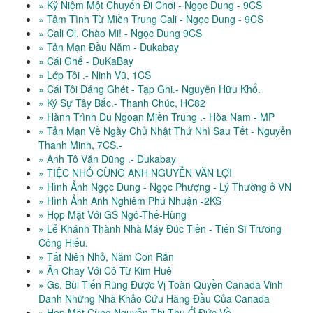
» Kỷ Niệm Một Chuyến Đi Chơi - Ngọc Dung - 9CS
» Tâm Tình Từ Miền Trung Cali - Ngọc Dung - 9CS
» Cali Ơi, Chào Mi! - Ngọc Dung 9CS
» Tản Mạn Đầu Năm - Dukabay
» Cái Ghế - DuKaBay
» Lớp Tôi .- Ninh Vũ, 1CS
» Cái Tôi Đáng Ghét - Tạp Ghi.- Nguyễn Hữu Khổ.
» Ký Sự Tây Bắc.- Thanh Chúc, HC82
» Hành Trình Du Ngoạn Miền Trung .- Hòa Nam - MP
» Tản Mạn Về Ngày Chủ Nhật Thứ Nhì Sau Tết - Nguyễn
Thanh Minh, 7CS.-
» Anh Tô Văn Dũng .- Dukabay
» TIỆC NHỎ CÙNG ANH NGUYỄN VĂN LỢI
» Hình Ảnh Ngọc Dung - Ngọc Phượng - Lý Thường ở VN
» Hình Ảnh Anh Nghiêm Phú Nhuận -2KS
» Họp Mặt Với GS Ngô-Thế-Hùng
» Lễ Khánh Thành Nhà Máy Đúc Tiền - Tiến Sĩ Trương
Công Hiếu.
» Tất Niên Nhỏ, Năm Con Rắn
» Ăn Chay Với Cô Từ Kim Huê
» Gs. Bùi Tiến Rũng Được Vị Toàn Quyền Canada Vinh
Danh Những Nhà Khảo Cứu Hàng Đầu Của Canada
» Hop Mặt Cùng Nguyễn Thị Thu Ở Đức Về