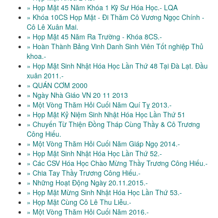
» Họp Mặt 45 Năm Khóa 1 Kỹ Sư Hóa Học.- LQA
» Khóa 10CS Họp Mặt - Đi Thăm Cô Vương Ngọc Chính -
Cô Lê Xuân Mai.
» Họp Mặt 45 Năm Ra Trường - Khóa 8CS.-
» Hoàn Thành Bảng Vinh Danh Sinh Viên Tốt nghiệp Thủ
khoa.-
» Họp Mặt Sinh Nhật Hóa Học Lần Thứ 48 Tại Đà Lạt. Đầu
xuân 2011.-
» QUÁN CƠM 2000
» Ngày Nhà Giáo VN 20 11 2013
» Một Vòng Thăm Hỏi Cuối Năm Quí Tỵ 2013.-
» Họp Mặt Kỷ Niệm Sinh Nhật Hóa Học Lần Thứ 51
» Chuyến Từ Thiện Đồng Tháp Cùng Thầy & Cô Trương
Công Hiếu.
» Một Vòng Thăm Hỏi Cuối Năm Giáp Ngọ 2014.-
» Họp Mặt Sinh Nhật Hóa Học Lần Thứ 52.-
» Các CSV Hóa Học Chào Mừng Thầy Trương Công Hiếu.-
» Chia Tay Thầy Trương Công Hiếu.-
» Những Hoạt Động Ngày 20.11.2015.-
» Họp Mặt Mừng Sinh Nhật Hóa Học Lần Thứ 53.-
» Họp Mặt Cùng Cô Lê Thu Liễu.-
» Một Vòng Thăm Hỏi Cuối Năm 2016.-