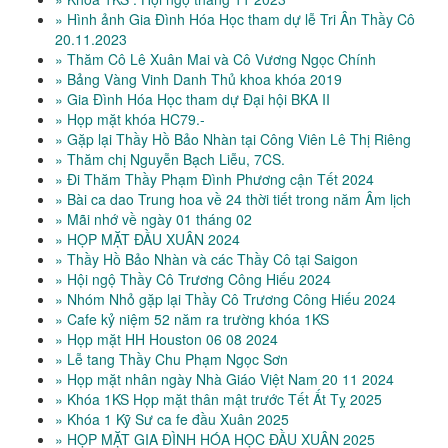
» Hình ảnh Gia Đình Hóa Học tham dự lễ Tri Ân Thầy Cô
20.11.2023
» Thăm Cô Lê Xuân Mai và Cô Vương Ngọc Chính
» Bảng Vàng Vinh Danh Thủ khoa khóa 2019
» Gia Đình Hóa Học tham dự Đại hội BKA II
» Họp mặt khóa HC79.-
» Gặp lại Thầy Hồ Bảo Nhàn tại Công Viên Lê Thị Riêng
» Thăm chị Nguyễn Bạch Liễu, 7CS.
» Đi Thăm Thầy Phạm Đình Phương cận Tết 2024
» Bài ca dao Trung hoa về 24 thời tiết trong năm Âm lịch
» Mãi nhớ về ngày 01 tháng 02
» HỌP MẶT ĐẦU XUÂN 2024
» Thầy Hồ Bảo Nhàn và các Thầy Cô tại Saigon
» Hội ngộ Thầy Cô Trương Công Hiếu 2024
» Nhóm Nhỏ gặp lại Thầy Cô Trương Công Hiếu 2024
» Cafe kỷ niệm 52 năm ra trường khóa 1KS
» Họp mặt HH Houston 06 08 2024
» Lễ tang Thầy Chu Phạm Ngọc Sơn
» Họp mặt nhân ngày Nhà Giáo Việt Nam 20 11 2024
» Khóa 1KS Họp mặt thân mật trước Tết Ất Tỵ 2025
» Khóa 1 Kỹ Sư ca fe đầu Xuân 2025
» HỌP MẶT GIA ĐÌNH HÓA HỌC ĐẦU XUÂN 2025