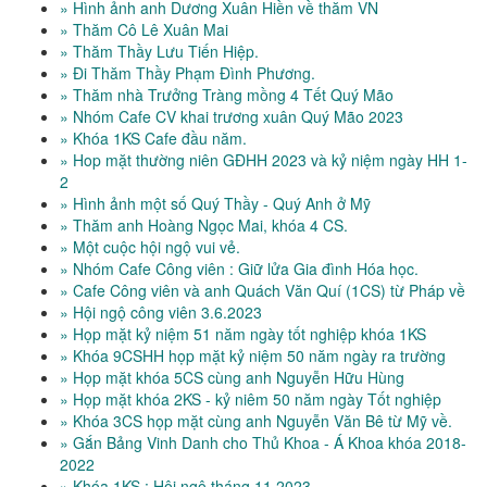
» Hình ảnh anh Dương Xuân Hiền về thăm VN
» Thăm Cô Lê Xuân Mai
» Thăm Thầy Lưu Tiến Hiệp.
» Đi Thăm Thầy Phạm Đình Phương.
» Thăm nhà Trưởng Tràng mồng 4 Tết Quý Mão
» Nhóm Cafe CV khai trương xuân Quý Mão 2023
» Khóa 1KS Cafe đầu năm.
» Hop mặt thường niên GĐHH 2023 và kỷ niệm ngày HH 1-
2
» Hình ảnh một số Quý Thầy - Quý Anh ở Mỹ
» Thăm anh Hoàng Ngọc Mai, khóa 4 CS.
» Một cuộc hội ngộ vui vẻ.
» Nhóm Cafe Công viên : Giữ lửa Gia đình Hóa học.
» Cafe Công viên và anh Quách Văn Quí (1CS) từ Pháp về
» Hội ngộ công viên 3.6.2023
» Họp mặt kỷ niệm 51 năm ngày tốt nghiệp khóa 1KS
» Khóa 9CSHH họp mặt kỷ niệm 50 năm ngày ra trường
» Họp mặt khóa 5CS cùng anh Nguyễn Hữu Hùng
» Họp mặt khóa 2KS - kỷ niêm 50 năm ngày Tốt nghiệp
» Khóa 3CS họp mặt cùng anh Nguyễn Văn Bê từ Mỹ về.
» Gắn Bảng Vinh Danh cho Thủ Khoa - Á Khoa khóa 2018-
2022
» Khóa 1KS : Hội ngộ tháng 11 2023