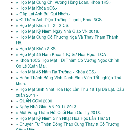
» Họp Mặt Cùng Chị Vương Hồng Loan, Khóa 1KS.-
» Họp Mặt Khóa 3CS.-
» Gặp Lại Anh Bùi Qui Nhơn.-
» Đi Thăm Anh Diệp Trường Thạnh, Khóa 6CS.-
» Họp Mặt Khóa 1 - 2 - 3 CS.-
» Họp Mặt Kỷ Niệm Ngày Nhà Giáo VN 2016.-
» Họp Mặt Cùng Cô Phương Nga Và Thầy Phạm Thành
Hỗ.
» Họp Mặt Khóa 2 KS.
» Họp Mặt 45 Năm Khóa 1 Kỹ Sư Hóa Học.- LQA
» Khóa 10CS Họp Mặt - Đi Thăm Cô Vương Ngọc Chính -
Cô Lê Xuân Mai.
» Họp Mặt 45 Năm Ra Trường - Khóa 8CS.-
» Hoàn Thành Bảng Vinh Danh Sinh Viên Tốt nghiệp Thủ
khoa.-
» Họp Mặt Sinh Nhật Hóa Học Lần Thứ 48 Tại Đà Lạt. Đầu
xuân 2011.-
» QUÁN CƠM 2000
» Ngày Nhà Giáo VN 20 11 2013
» Một Vòng Thăm Hỏi Cuối Năm Quí Tỵ 2013.-
» Họp Mặt Kỷ Niệm Sinh Nhật Hóa Học Lần Thứ 51
» Chuyến Từ Thiện Đồng Tháp Cùng Thầy & Cô Trương
Công Hiếu.