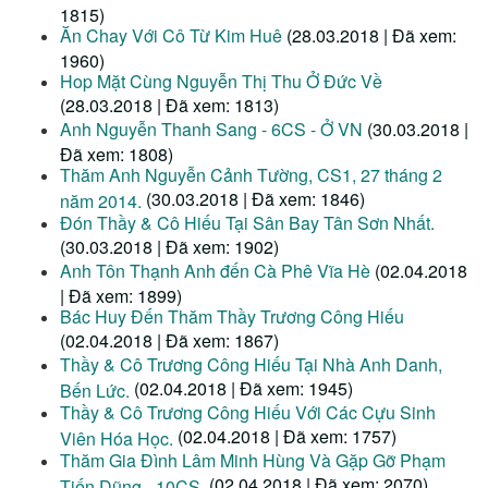
1815)
Ăn Chay Với Cô Từ Kim Huê
(28.03.2018 | Đã xem:
1960)
Hop Mặt Cùng Nguyễn Thị Thu Ở Đức Về
(28.03.2018 | Đã xem: 1813)
Anh Nguyễn Thanh Sang - 6CS - Ở VN
(30.03.2018 |
Đã xem: 1808)
Thăm Anh Nguyễn Cảnh Tường, CS1, 27 tháng 2
(30.03.2018 | Đã xem: 1846)
năm 2014.
Đón Thầy & Cô Hiếu Tại Sân Bay Tân Sơn Nhất.
(30.03.2018 | Đã xem: 1902)
Anh Tôn Thạnh Anh đến Cà Phê Vĩa Hè
(02.04.2018
| Đã xem: 1899)
Bác Huy Đến Thăm Thầy Trương Công Hiếu
(02.04.2018 | Đã xem: 1867)
Thầy & Cô Trương Công Hiếu Tại Nhà Anh Danh,
(02.04.2018 | Đã xem: 1945)
Bến Lức.
Thầy & Cô Trương Công Hiếu Với Các Cựu Sinh
(02.04.2018 | Đã xem: 1757)
Viên Hóa Học.
Thăm Gia Đình Lâm Minh Hùng Và Gặp Gỡ Phạm
(02.04.2018 | Đã xem: 2070)
Tiến Dũng - 10CS.