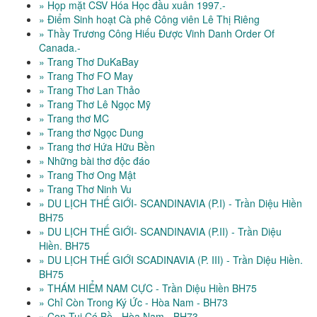
» Họp mặt CSV Hóa Học đầu xuân 1997.-
» Điểm Sinh hoạt Cà phê Công viên Lê Thị Riêng
» Thầy Trương Công Hiếu Được Vinh Danh Order Of
Canada.-
» Trang Thơ DuKaBay
» Trang Thơ FO May
» Trang Thơ Lan Thảo
» Trang Thơ Lê Ngọc Mỹ
» Trang thơ MC
» Trang thơ Ngọc Dung
» Trang thơ Hứa Hữu Bền
» Những bài thơ độc đáo
» Trang Thơ Ong Mật
» Trang Thơ Ninh Vu
» DU LỊCH THẾ GIỚI- SCANDINAVIA (P.I) - Trần Diệu Hiền
BH75
» DU LỊCH THẾ GIỚI- SCANDINAVIA (P.II) - Trần Diệu
Hiền. BH75
» DU LỊCH THẾ GIỚI SCADINAVIA (P. III) - Trần Diệu Hiền.
BH75
» THÁM HIỂM NAM CỰC - Trần Diệu Hiền BH75
» Chỉ Còn Trong Ký Ức - Hòa Nam - BH73
» Con Tui Có Bồ - Hòa Nam - BH73