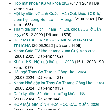
Họp mặt khóa 1KS và khóa 2KS
(04.11.2019 | Đã
xem: 1704)
Một kỷ niệm với anh Quách Văn Quí, khóa 1CS, tại
(21.06.2020 | Đã
điểm hẹn công viên Lê Thị Riêng.-
xem: 1655)
Thăm gia đình chị Phạm Thị Lợi, khóa 8CS, ở Cần
(05.12.2020 | Đã xem: 1575)
thơ.-
HỌP MẶT KHÓA 1KS - KỶ NIỆM 50 NĂM RA
(20.06.2022 | Đã xem: 1606)
TRƯỜNG
Nhóm Cafe CV khai trương xuân Quý Mão 2023
(28.01.2023 | Đã xem: 1102)
Khóa 1KS : Hội ngộ tháng 11 2023
(16.11.2023 | Đã
xem: 1037)
Hội ngộ Thầy Cô Trương Công Hiếu 2024
(03.03.2024 | Đã xem: 1121)
Nhóm Nhỏ gặp lại Thầy Cô Trương Công Hiếu 2024
(26.03.2024 | Đã xem: 1013)
Cafe kỷ niệm 52 năm ra trường khóa 1KS
(29.06.2024 | Đã xem: 944)
HỌP MẶT GIA ĐÌNH HÓA HỌC ĐẦU XUÂN 2026
(03.03.2026 | Đã xem: 854)