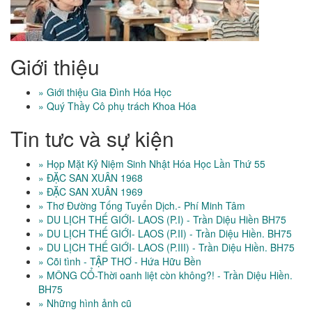
Giới thiệu
» Giới thiệu Gia Đình Hóa Học
» Quý Thầy Cô phụ trách Khoa Hóa
Tin tưc và sự kiện
» Họp Mặt Kỷ Niệm Sinh Nhật Hóa Học Lần Thứ 55
» ĐẶC SAN XUÂN 1968
» ĐẶC SAN XUÂN 1969
» Thơ Đường Tống Tuyển Dịch.- Phí Minh Tâm
» DU LỊCH THẾ GIỚI- LAOS (P.I) - Trần Diệu Hiền BH75
» DU LỊCH THẾ GIỚI- LAOS (P.II) - Trần Diệu Hiền. BH75
» DU LỊCH THẾ GIỚI- LAOS (P.III) - Trần Diệu Hiền. BH75
» Cõi tình - TẬP THƠ - Hứa Hữu Bền
» MÔNG CỔ-Thời oanh liệt còn không?! - Trần Diệu Hiền.
BH75
» Những hình ảnh cũ