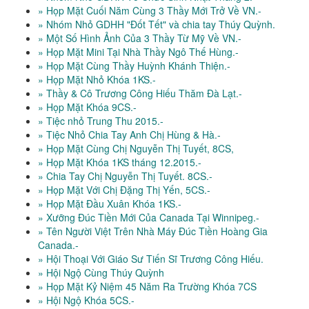
» Họp Mặt Cuối Năm Cùng 3 Thầy Mới Trở Về VN.-
» Nhóm Nhỏ GDHH "Đốt Tết" và chia tay Thúy Quỳnh.
» Một Số Hình Ảnh Của 3 Thầy Từ Mỹ Về VN.-
» Họp Mặt Mini Tại Nhà Thầy Ngô Thế Hùng.-
» Họp Mặt Cùng Thầy Huỳnh Khánh Thiện.-
» Họp Mặt Nhỏ Khóa 1KS.-
» Thầy & Cô Trương Công Hiếu Thăm Đà Lạt.-
» Họp Mặt Khóa 9CS.-
» Tiệc nhỏ Trung Thu 2015.-
» Tiệc Nhỏ Chia Tay Anh Chị Hùng & Hà.-
» Họp Mặt Cùng Chị Nguyễn Thị Tuyết, 8CS,
» Họp Mặt Khóa 1KS tháng 12.2015.-
» Chia Tay Chị Nguyễn Thị Tuyết. 8CS.-
» Họp Mặt Với Chị Đặng Thị Yến, 5CS.-
» Họp Mặt Đầu Xuân Khóa 1KS.-
» Xưỡng Đúc Tiền Mới Của Canada Tại Winnipeg.-
» Tên Người Việt Trên Nhà Máy Đúc Tiền Hoàng Gia
Canada.-
» Hội Thoại Với Giáo Sư Tiến Sĩ Trương Công Hiếu.
» Hội Ngộ Cùng Thúy Quỳnh
» Họp Mặt Kỷ Niệm 45 Năm Ra Trường Khóa 7CS
» Hội Ngộ Khóa 5CS.-