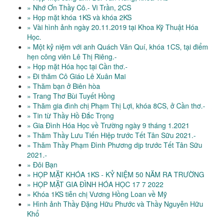
» Nhớ Ơn Thầy Cô.- Vi Trần, 2CS
» Họp mặt khóa 1KS và khóa 2KS
» Vài hình ảnh ngày 20.11.2019 tại Khoa Kỹ Thuật Hóa
Học.
» Một kỷ niệm với anh Quách Văn Quí, khóa 1CS, tại điểm
hẹn công viên Lê Thị Riêng.-
» Họp mặt Hóa học tại Cần thơ.-
» Đi thăm Cô Giáo Lê Xuân Mai
» Thăm bạn ở Biên hòa
» Trang Thơ Bùi Tuyết Hồng
» Thăm gia đình chị Phạm Thị Lợi, khóa 8CS, ở Cần thơ.-
» Tin từ Thầy Hồ Đắc Trọng
» Gia Đình Hóa Học về Trường ngày 9 tháng 1.2021
» Thăm Thầy Lưu Tiến Hiệp trước Tết Tân Sữu 2021.-
» Thăm Thầy Phạm Đình Phương dịp trước Tết Tân Sữu
2021.-
» Đôi Bạn
» HỌP MẶT KHÓA 1KS - KỶ NIỆM 50 NĂM RA TRƯỜNG
» HỌP MẶT GIA ĐÌNH HÓA HỌC 17 7 2022
» Khóa 1KS tiễn chị Vương Hồng Loan về Mỹ
» Hình ảnh Thầy Đặng Hữu Phước và Thầy Nguyễn Hữu
Khổ