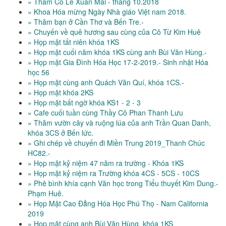
» Thăm Cô Lê Xuân Mai - tháng 10.2018
» Khoa Hóa mừng Ngày Nhà giáo Việt nam 2018.
» Thăm bạn ở Cần Thơ và Bến Tre.-
» Chuyến về quê hương sau cùng của Cô Từ Kim Huê
» Họp mặt tất niên khóa 1KS
» Họp mặt cuối năm khóa 1KS cùng anh Bùi Văn Hùng.-
» Họp mặt Gia Đình Hóa Học 17-2-2019.- Sinh nhật Hóa
học 56
» Họp mặt cùng anh Quách Văn Quí, khóa 1CS.-
» Họp mặt khóa 2KS
» Họp mặt bất ngờ khóa KS1 - 2 - 3
» Cafe cuối tuần cùng Thầy Cô Phan Thanh Lưu
» Thăm vườn cây và ruộng lúa của anh Trần Quan Danh,
khóa 3CS ở Bến lức.
» Ghi chép về chuyến đi Miền Trung 2019_Thanh Chúc
HC82.-
» Họp mặt kỷ niệm 47 năm ra trường - Khóa 1KS
» Họp mặt kỷ niệm ra Trường khóa 4CS - 5CS - 10CS
» Phê bình khía cạnh Văn học trong Tiểu thuyết Kim Dung.-
Phạm Huê.
» Họp Mặt Cao Đẳng Hóa Học Phú Thọ - Nam California
2019
» Họp mặt cùng anh Bùi Văn Hùng, khóa 1KS