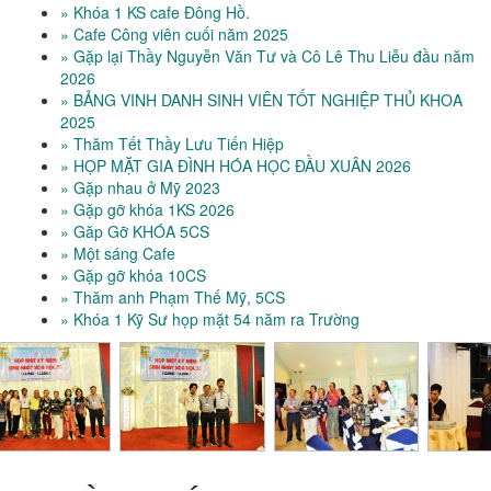
» Khóa 1 KS cafe Đông Hồ.
» Cafe Công viên cuối năm 2025
» Gặp lại Thầy Nguyễn Văn Tư và Cô Lê Thu Liễu đầu năm
2026
» BẢNG VINH DANH SINH VIÊN TỐT NGHIỆP THỦ KHOA
2025
» Thăm Tết Thầy Lưu Tiến Hiệp
» HỌP MẶT GIA ĐÌNH HÓA HỌC ĐẦU XUÂN 2026
» Gặp nhau ở Mỹ 2023
» Gặp gỡ khóa 1KS 2026
» Găp Gỡ KHÓA 5CS
» Một sáng Cafe
» Gặp gỡ khóa 10CS
» Thăm anh Phạm Thế Mỹ, 5CS
» Khóa 1 Kỹ Sư họp mặt 54 năm ra Trường