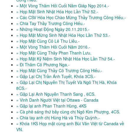
» Một Vòng Thăm Hỏi Cuối Năm Giáp Ngọ 2014.-
» Họp Mặt Sinh Nhật Hóa Học Lần Thứ 52.-
» Các CSV Hóa Học Chào Mừng Thầy Trương Công Hiếu.-
» Chia Tay Thầy Trương Công Hiếu.-
» Những Hoạt Động Ngày 20.11.2015.-
» Họp Mặt Mừng Sinh Nhật Hóa Học Lần Thứ 53.-
» Họp Mặt Cùng Cô Lê Thu Liễu.-
» Một Vòng Thăm Hỏi Cuối Năm 2016.-
» Họp Mặt Cùng Thây Phan Thanh Lưu.
» Họp Mặt Kỷ Niệm Sinh Nhật Hóa Học Lần Thứ 54.-
» Đi Thăm Cô Phương Nga.-
» Họp Mặt Cùng Thầy Cô Trương Công Hiếu.-
» Gặp Lại Chị Trần Ánh Tuyết, Khóa 3CS.-
» Gặp Lại Chị Nguyễn Thị Tuyết Và Ngô Thị Hà, Khóa
8CS.-
» Gặp Lại Anh Nguyễn Thanh Sang , 6CS.
» Vinh Danh Người Việt tại Ottawa - Canada
» Gặp lại anh Phan Thanh Hùng, 4KS
» Cà phê sáng thứ bảy cùng chị Ngô Kim Phượng, 4CS.
» Chia tay anh chị Hùng Hà và Thúy Quỳnh.-
» Khóa 1KS Họp mặt cùng anh Bùi Văn Việt từ Canada về
VN.