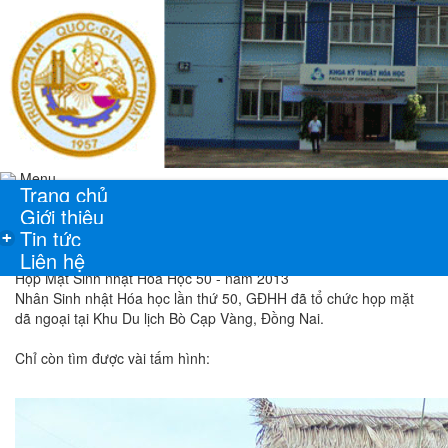
Menu
Trang chủ
Giới thiệu
Tin tức
+
Liên hệ
Họp Mặt Sinh nhật Hóa Học 50 - năm 2013
Nhân Sinh nhật Hóa học lần thứ 50, GĐHH đã tổ chức họp mặt
dã ngoại tại Khu Du lịch Bò Cạp Vàng, Đồng Nai.
Chỉ còn tìm được vài tấm hình: