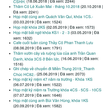
(18.06.2018 | Đã xem: 2244)
CSHH.
Thăm Cô Lê Xuân Mai - tháng 10.2018
(20.10.2018 |
Đã xem: 2241)
Họp mặt cùng anh Quách Văn Quí, khóa 1CS.-
(03.03.2019 | Đã xem: 1524)
Họp mặt khóa 2KS
(02.05.2019 | Đã xem: 1573)
Họp mặt bất ngờ khóa KS1 - 2 - 3
(03.05.2019 | Đã
xem: 1632)
Cafe cuối tuần cùng Thầy Cô Phan Thanh Lưu
(08.06.2019 | Đã xem: 1791)
Thăm vườn cây và ruộng lúa của anh Trần Quan
(16.06.2019 | Đã xem:
Danh, khóa 3CS ở Bến lức.
1516)
Ghi chép về chuyến đi Miền Trung 2019_Thanh
(25.06.2019 | Đã xem: 2073)
Chúc HC82.-
Họp mặt kỷ niệm 47 năm ra trường - Khóa 1KS
(06.07.2019 | Đã xem: 1522)
Họp mặt kỷ niệm ra Trường khóa 4CS - 5CS - 10CS
(07.07.2019 | Đã xem: 1646)
Họp mặt cùng anh Bùi Văn Hùng, khóa 1KS
(20.09.2019 | Đã xem: 1582)