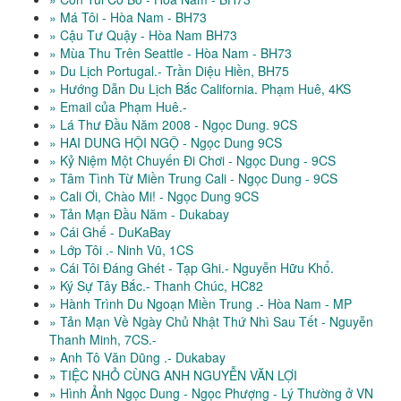
» Má Tôi - Hòa Nam - BH73
» Cậu Tư Quậy - Hòa Nam BH73
» Mùa Thu Trên Seattle - Hòa Nam - BH73
» Du Lịch Portugal.- Trần Diệu Hiền, BH75
» Hướng Dẫn Du Lịch Bắc California. Phạm Huê, 4KS
» Email của Phạm Huê.-
» Lá Thư Đầu Năm 2008 - Ngọc Dung. 9CS
» HAI DUNG HỘI NGỘ - Ngọc Dung 9CS
» Kỷ Niệm Một Chuyến Đi Chơi - Ngọc Dung - 9CS
» Tâm Tình Từ Miền Trung Cali - Ngọc Dung - 9CS
» Cali Ơi, Chào Mi! - Ngọc Dung 9CS
» Tản Mạn Đầu Năm - Dukabay
» Cái Ghế - DuKaBay
» Lớp Tôi .- Ninh Vũ, 1CS
» Cái Tôi Đáng Ghét - Tạp Ghi.- Nguyễn Hữu Khổ.
» Ký Sự Tây Bắc.- Thanh Chúc, HC82
» Hành Trình Du Ngoạn Miền Trung .- Hòa Nam - MP
» Tản Mạn Về Ngày Chủ Nhật Thứ Nhì Sau Tết - Nguyễn
Thanh Minh, 7CS.-
» Anh Tô Văn Dũng .- Dukabay
» TIỆC NHỎ CÙNG ANH NGUYỄN VĂN LỢI
» Hình Ảnh Ngọc Dung - Ngọc Phượng - Lý Thường ở VN