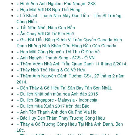
» Hình Ảnh Anh Nghiêm Phú Nhuận -2KS
» Họp Mặt Với GS Ngô-Thế-Hùng
» Lễ Khánh Thành Nhà Máy Đúc Tiền - Tiến Sĩ Trương
Công Hiếu.
» Tất Niên Nhỏ, Năm Con Rắn
» Ăn Chay Với Cô Từ Kim Huê
» Gs. Bùi Tiến Rũng Được Vị Toàn Quyền Canada Vinh
Danh Những Nhà Khảo Cứu Hàng Đầu Của Canada
» Hop Mặt Cùng Nguyễn Thị Thu Ở Đức Về
» Anh Nguyễn Thanh Sang - 6CS - Ở VN
» Thăm Vườn Nhà Anh Trần Quan Danh 11 tháng 2/2014.
» Thầy Ngô Thế Hùng & Cô Về Hưu.
» Thăm Anh Nguyễn Cảnh Tường, CS1, 27 tháng 2 năm
2014.
» Đón Thầy & Cô Hiếu Tại Sân Bay Tân Sơn Nhất.
» Du lịch Nhật bản mùa hoa Anh đào 2015
» Du lịch Singapore - Malaysia - Indonesia
» Du lịch mùa Xuân 2017 trên đất Bắc
» Anh Tôn Thạnh Anh đến Cà Phê Vĩa Hè
» Bác Huy Đến Thăm Thầy Trương Công Hiếu
» Thầy & Cô Trương Công Hiếu Tại Nhà Anh Danh, Bến
Lức.