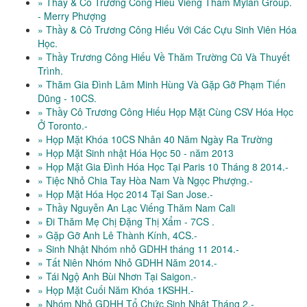
» Thầy & Cô Trương Công Hiếu Viếng Thăm Mylan Group.
- Merry Phượng
» Thầy & Cô Trương Công Hiếu Với Các Cựu Sinh Viên Hóa
Học.
» Thầy Trương Công Hiếu Về Thăm Trường Cũ Và Thuyết
Trình.
» Thăm Gia Đình Lâm Minh Hùng Và Gặp Gỡ Phạm Tiến
Dũng - 10CS.
» Thầy Cô Trương Công Hiếu Họp Mặt Cùng CSV Hóa Học
Ở Toronto.-
» Họp Mặt Khóa 10CS Nhân 40 Năm Ngày Ra Trường
» Họp Mặt Sinh nhật Hóa Học 50 - năm 2013
» Họp Mặt Gia Đình Hóa Học Tại Paris 10 Tháng 8 2014.-
» Tiệc Nhỏ Chia Tay Hòa Nam Và Ngọc Phượng.-
» Họp Mặt Hóa Học 2014 Tại San Jose.-
» Thầy Nguyễn An Lạc Viếng Thăm Nam Cali
» Đi Thăm Mẹ Chị Đặng Thị Xẩm - 7CS .
» Gặp Gỡ Anh Lê Thành Kính, 4CS.-
» Sinh Nhật Nhóm nhỏ GDHH tháng 11 2014.-
» Tất Niên Nhóm Nhỏ GDHH Năm 2014.-
» Tái Ngộ Anh Bùi Nhơn Tại Saigon.-
» Họp Mặt Cuối Năm Khóa 1KSHH.-
» Nhóm Nhỏ GDHH Tổ Chức Sinh Nhật Tháng 2.-