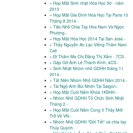
» Họp Mặt Sinh nhật Hóa Học 50 - năm
2013
» Họp Mặt Gia Đình Hóa Học Tại Paris 10
Tháng 8 2014.-
» Tiệc Nhỏ Chia Tay Hòa Nam Và Ngọc
Phượng.-
» Họp Mặt Hóa Học 2014 Tại San Jose.-
» Thầy Nguyễn An Lạc Viếng Thăm Nam
Cali
» Đi Thăm Mẹ Chị Đặng Thị Xẩm - 7CS .
» Gặp Gỡ Anh Lê Thành Kính, 4CS.-
» Sinh Nhật Nhóm nhỏ GDHH tháng 11
2014.-
» Tất Niên Nhóm Nhỏ GDHH Năm 2014.-
» Tái Ngộ Anh Bùi Nhơn Tại Saigon.-
» Họp Mặt Cuối Năm Khóa 1KSHH.-
» Nhóm Nhỏ GDHH Tổ Chức Sinh Nhật
Tháng 2.-
» Họp Mặt Cuối Năm Cùng 3 Thầy Mới
Trở Về VN.-
» Nhóm Nhỏ GDHH "Đốt Tết" và chia tay
Thúy Quỳnh.