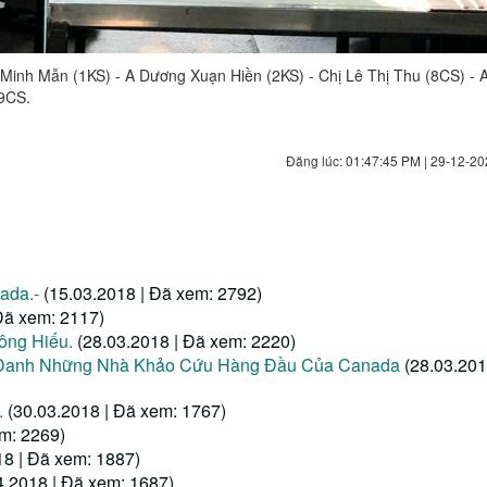
ê Minh Mẫn (1KS) - A Dương Xuạn Hiền (2KS) - Chị Lê Thị Thu (8CS) -
 9CS.
Đăng lúc: 01:47:45 PM | 29-12-20
ada.-
(15.03.2018 | Đã xem: 2792)
Đã xem: 2117)
Công Hiếu.
(28.03.2018 | Đã xem: 2220)
h Danh Những Nhà Khảo Cứu Hàng Đầu Của Canada
(28.03.201
.
(30.03.2018 | Đã xem: 1767)
em: 2269)
18 | Đã xem: 1887)
4.2018 | Đã xem: 1687)