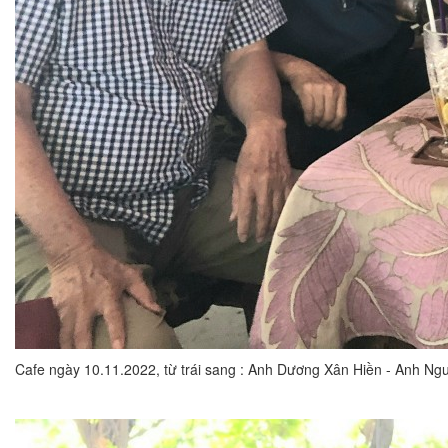
Cafe ngày 10.11.2022, từ trái sang : Anh Dương Xân Hiền - Anh N