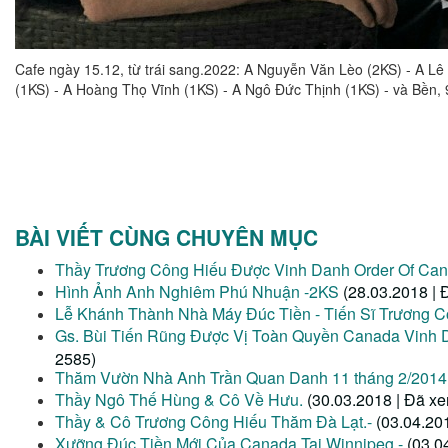
Cafe ngày 15.12, từ trái sang.2022: A Nguyễn Văn Lèo (2KS) - A L
(1KS) - A Hoàng Thọ Vĩnh (1KS) - A Ngô Đức Thịnh (1KS) - và Bền,
BÀI VIẾT CÙNG CHUYÊN MỤC
Thầy Trương Công Hiếu Được Vinh Danh Order Of Can
Hình Ảnh Anh Nghiêm Phú Nhuận -2KS
(28.03.2018 | 
Lễ Khánh Thành Nhà Máy Đúc Tiền - Tiến Sĩ Trương 
Gs. Bùi Tiến Rũng Được Vị Toàn Quyền Canada Vin
2585)
Thăm Vườn Nhà Anh Trần Quan Danh 11 tháng 2/2014
Thầy Ngô Thế Hùng & Cô Về Hưu.
(30.03.2018 | Đã x
Thầy & Cô Trương Công Hiếu Thăm Đà Lạt.-
(03.04.20
Xưỡng Đúc Tiền Mới Của Canada Tại Winnipeg.-
(03.0