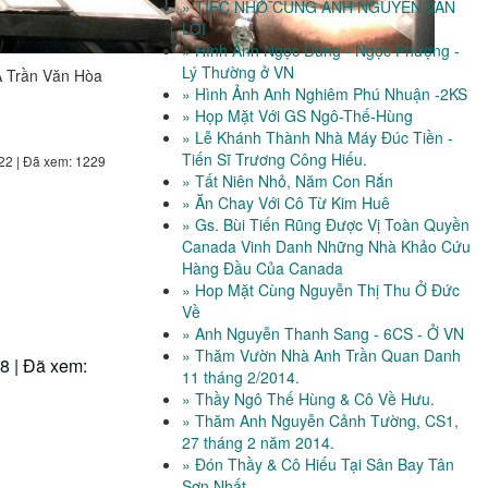
» TIỆC NHỎ CÙNG ANH NGUYỄN VĂN
LỢI
» Hình Ảnh Ngọc Dung - Ngọc Phượng -
Lý Thường ở VN
 A Trần Văn Hòa
» Hình Ảnh Anh Nghiêm Phú Nhuận -2KS
» Họp Mặt Với GS Ngô-Thế-Hùng
» Lễ Khánh Thành Nhà Máy Đúc Tiền -
Tiến Sĩ Trương Công Hiếu.
22 | Đã xem: 1229
» Tất Niên Nhỏ, Năm Con Rắn
» Ăn Chay Với Cô Từ Kim Huê
» Gs. Bùi Tiến Rũng Được Vị Toàn Quyền
Canada Vinh Danh Những Nhà Khảo Cứu
Hàng Đầu Của Canada
» Hop Mặt Cùng Nguyễn Thị Thu Ở Đức
Về
» Anh Nguyễn Thanh Sang - 6CS - Ở VN
» Thăm Vườn Nhà Anh Trần Quan Danh
8 | Đã xem:
11 tháng 2/2014.
» Thầy Ngô Thế Hùng & Cô Về Hưu.
» Thăm Anh Nguyễn Cảnh Tường, CS1,
27 tháng 2 năm 2014.
» Đón Thầy & Cô Hiếu Tại Sân Bay Tân
Sơn Nhất.