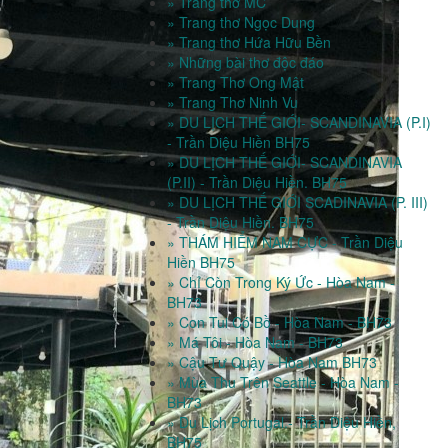
» Trang thơ MC
» Trang thơ Ngọc Dung
» Trang thơ Hứa Hữu Bền
» Những bài thơ độc đáo
» Trang Thơ Ong Mật
» Trang Thơ Ninh Vu
» DU LỊCH THẾ GIỚI- SCANDINAVIA (P.I)
- Trần Diệu Hiền BH75
» DU LỊCH THẾ GIỚI- SCANDINAVIA
(P.II) - Trần Diệu Hiền. BH75
» DU LỊCH THẾ GIỚI SCADINAVIA (P. III)
- Trần Diệu Hiền. BH75
» THÁM HIỂM NAM CỰC - Trần Diệu
Hiền BH75
» Chỉ Còn Trong Ký Ức - Hòa Nam -
BH73
» Con Tui Có Bồ - Hòa Nam - BH73
» Má Tôi - Hòa Nam - BH73
» Cậu Tư Quậy - Hòa Nam BH73
» Mùa Thu Trên Seattle - Hòa Nam -
BH73
» Du Lịch Portugal.- Trần Diệu Hiền,
BH75