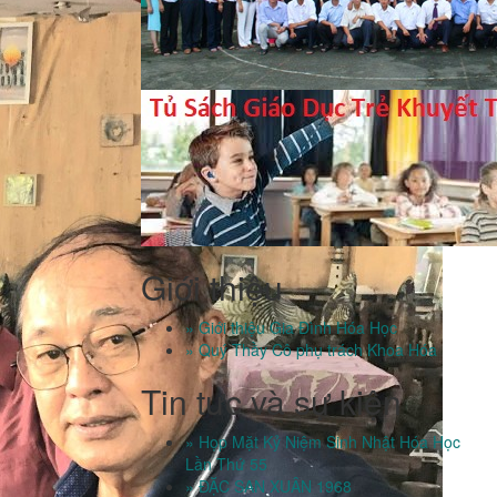
Giới thiệu
» Giới thiệu Gia Đình Hóa Học
» Quý Thầy Cô phụ trách Khoa Hóa
Tin tưc và sự kiện
» Họp Mặt Kỷ Niệm Sinh Nhật Hóa Học
Lần Thứ 55
» ĐẶC SAN XUÂN 1968