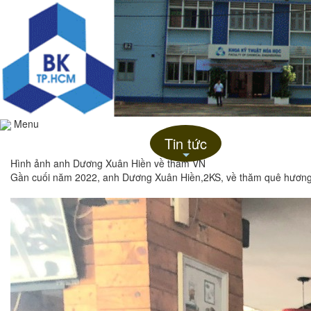
Menu
Trang chủ
Giới thiệu
Tin tức
Liên hệ
+
Hình ảnh anh Dương Xuân Hiền về thăm VN
Gần cuối năm 2022, anh Dương Xuân Hiền,2KS, về thăm quê hươn