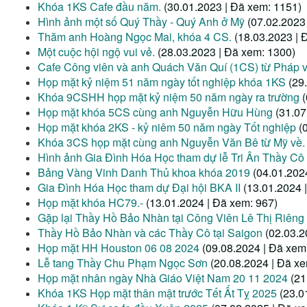
Khóa 1KS Cafe đầu năm.
(30.01.2023 | Đã xem: 1151)
Hình ảnh một số Quý Thầy - Quý Anh ở Mỹ
(07.02.2023
Thăm anh Hoàng Ngọc Mai, khóa 4 CS.
(18.03.2023 | 
Một cuộc hội ngộ vui vẻ.
(28.03.2023 | Đã xem: 1300)
Cafe Công viên và anh Quách Văn Quí (1CS) từ Pháp 
Họp mặt kỷ niệm 51 năm ngày tốt nghiệp khóa 1KS
(29
Khóa 9CSHH họp mặt kỷ niệm 50 năm ngày ra trường
Họp mặt khóa 5CS cùng anh Nguyễn Hữu Hùng
(31.07
Họp mặt khóa 2KS - kỷ niêm 50 năm ngày Tốt nghiệp
(
Khóa 3CS họp mặt cùng anh Nguyễn Văn Bê từ Mỹ về.
Hình ảnh Gia Đình Hóa Học tham dự lễ Tri Ân Thầy Cô
Bảng Vàng Vinh Danh Thủ khoa khóa 2019
(04.01.202
Gia Đình Hóa Học tham dự Đại hội BKA II
(13.01.2024 
Họp mặt khóa HC79.-
(13.01.2024 | Đã xem: 967)
Gặp lại Thầy Hồ Bảo Nhàn tại Công Viên Lê Thị Riêng
Thầy Hồ Bảo Nhàn và các Thầy Cô tại Saigon
(02.03.2
Họp mặt HH Houston 06 08 2024
(09.08.2024 | Đã xem
Lễ tang Thầy Chu Phạm Ngọc Sơn
(20.08.2024 | Đã x
Họp mặt nhân ngày Nhà Giáo Việt Nam 20 11 2024
(21
Khóa 1KS Họp mặt thân mật trước Tết Ất Tỵ 2025
(23.0