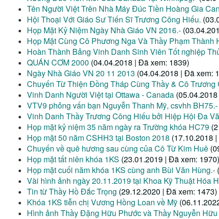
Tên Người Việt Trên Nhà Máy Đúc Tiền Hoàng Gia Can
Hội Thoại Với Giáo Sư Tiến Sĩ Trương Công Hiếu.
(03.
Họp Mặt Kỷ Niệm Ngày Nhà Giáo VN 2016.-
(03.04.20
Họp Mặt Cùng Cô Phương Nga Và Thầy Phạm Thành 
Hoàn Thành Bảng Vinh Danh Sinh Viên Tốt nghiệp Thủ
QUÁN CƠM 2000
(04.04.2018 | Đã xem: 1839)
Ngày Nhà Giáo VN 20 11 2013
(04.04.2018 | Đã xem: 
Chuyến Từ Thiện Đồng Tháp Cùng Thầy & Cô Trương
Vinh Danh Người Việt tại Ottawa - Canada
(05.04.2018
VTV9 phỏng vấn bạn Nguyễn Thanh Mỹ, csvhh BH75.-
Vinh Danh Thầy Trương Công Hiếu bởi Hiệp Hội Đa V
Họp mặt kỷ niệm 35 năm ngày ra Trường khóa HC79
(2
Họp mặt 50 năm CSHH3 tại Boston 2018
(17.10.2018 |
Chuyến về quê hương sau cùng của Cô Từ Kim Huê
(0
Họp mặt tất niên khóa 1KS
(23.01.2019 | Đã xem: 1970
Họp mặt cuối năm khóa 1KS cùng anh Bùi Văn Hùng.-
Vài hình ảnh ngày 20.11.2019 tại Khoa Kỹ Thuật Hóa H
Tin từ Thầy Hồ Đắc Trọng
(29.12.2020 | Đã xem: 1473)
Khóa 1KS tiễn chị Vương Hồng Loan về Mỹ
(06.11.202
Hình ảnh Thầy Đặng Hữu Phước và Thầy Nguyễn Hữu