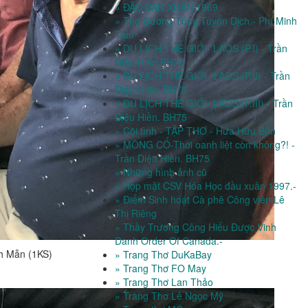
» ĐẶC SAN XUÂN 1969
» Thơ Đường Tống Tuyển Dịch.- Phí Minh
Tâm
» DU LỊCH THẾ GIỚI- LAOS (P.I) - Trần
Diệu Hiền BH75
» DU LỊCH THẾ GIỚI- LAOS (P.II) - Trần
Diệu Hiền. BH75
» DU LỊCH THẾ GIỚI- LAOS (P.III) - Trần
Diệu Hiền. BH75
» Cõi tình - TẬP THƠ - Hứa Hữu Bền
» MÔNG CỔ-Thời oanh liệt còn không?! -
Trần Diệu Hiền. BH75
» Những hình ảnh cũ
» Họp mặt CSV Hóa Học đầu xuân 1997.-
» Điểm Sinh hoạt Cà phê Công viên Lê
Thị Riêng
» Thầy Trương Công Hiếu Được Vinh
Danh Order Of Canada.-
nh Mẫn (1KS)
» Trang Thơ DuKaBay
» Trang Thơ FO May
» Trang Thơ Lan Thảo
» Trang Thơ Lê Ngọc Mỹ