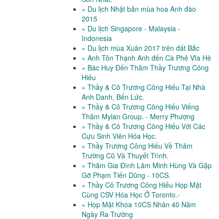
» Du lịch Nhật bản mùa hoa Anh đào
2015
» Du lịch Singapore - Malaysia -
Indonesia
» Du lịch mùa Xuân 2017 trên đất Bắc
» Anh Tôn Thạnh Anh đến Cà Phê Vĩa Hè
» Bác Huy Đến Thăm Thầy Trương Công
Hiếu
» Thầy & Cô Trương Công Hiếu Tại Nhà
Anh Danh, Bến Lức.
» Thầy & Cô Trương Công Hiếu Viếng
Thăm Mylan Group. - Merry Phượng
» Thầy & Cô Trương Công Hiếu Với Các
Cựu Sinh Viên Hóa Học.
» Thầy Trương Công Hiếu Về Thăm
Trường Cũ Và Thuyết Trình.
» Thăm Gia Đình Lâm Minh Hùng Và Gặp
Gỡ Phạm Tiến Dũng - 10CS.
» Thầy Cô Trương Công Hiếu Họp Mặt
Cùng CSV Hóa Học Ở Toronto.-
» Họp Mặt Khóa 10CS Nhân 40 Năm
Ngày Ra Trường