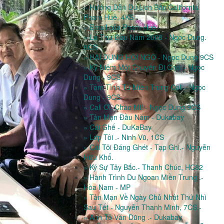
» Hướng Dẫn Du Lịch Bắc California.
Phạm Huê, 4KS
» Email của Phạm Huê.-
» Lá Thư Đầu Năm 2008 - Ngọc Dung.
9CS
» HAI DUNG HỘI NGỘ - Ngọc Dung 9CS
» Kỷ Niệm Một Chuyến Đi Chơi - Ngọc
Dung - 9CS
» Tâm Tình Từ Miền Trung Cali - Ngọc
Dung - 9CS
» Cali Ơi, Chào Mi! - Ngọc Dung 9CS
» Tản Mạn Đầu Năm - Dukabay
» Cái Ghế - DuKaBay
» Lớp Tôi .- Ninh Vũ, 1CS
» Cái Tôi Đáng Ghét - Tạp Ghi.- Nguyễn
Hữu Khổ.
» Ký Sự Tây Bắc.- Thanh Chúc, HC82
» Hành Trình Du Ngoạn Miền Trung .-
Hòa Nam - MP
» Tản Mạn Về Ngày Chủ Nhật Thứ Nhì
Sau Tết - Nguyễn Thanh Minh, 7CS.-
» Anh Tô Văn Dũng .- Dukabay