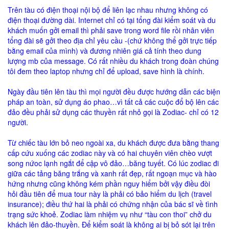
Trên tàu có điện thoại nội bộ để liên lạc nhau nhưng không có
điện thoại đường dài. Internet chỉ có tại tổng đài kiểm soát và du
khách muốn gởi email thì phải save trong word file rồi nhân viên
tổng đài sẽ gởi theo địa chỉ yêu cầu -(chứ không thể gởi trực tiếp
bằng email của mình) và đương nhiên giá cả tính theo dung
lượng mb của message. Có rất nhiều du khách trong đoàn chúng
tôi đem theo laptop nhưng chỉ để upload, save hình là chính.
Ngày đầu tiên lên tàu thì mọi người đều được hướng dẫn các biện
pháp an toàn, sử dụng áo phao…vì tất cả các cuộc đổ bộ lên các
đảo đều phải sử dụng các thuyền rất nhỏ gọi là Zodiac- chỉ có 12
người.
Từ chiếc tàu lớn bỏ neo ngoài xa, du khách được đưa bằng thang
cấp cứu xuống các zodiac này và có hai chuyên viên chèo vượt
song nứoc lạnh ngắt để cập vô đảo…băng tuyết. Có lúc zodiac đi
giữa các tảng băng trắng và xanh rất đẹp, rất ngoạn mục và hào
hứng nhưng cũng không kém phần nguy hiểm bởi vậy điều đòi
hỏi đầu tiên để mua tour này là phải có bảo hiểm du lịch (travel
insurance); điều thứ hai là phải có chứng nhận của bác sĩ về tình
trạng sức khoẻ. Zodiac làm nhiệm vụ như “tàu con thoi” chở du
khách lên đảo-thuyền. Để kiểm soát là không ai bị bỏ sót lại trên