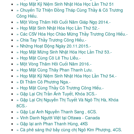
» Họp Mặt Kỷ Niệm Sinh Nhật Hóa Học Lần Thứ 51
» Chuyến Từ Thiện Đồng Tháp Cùng Thầy & Cô Trương
Công Hiếu.
» Một Vòng Thăm Hỏi Cuối Năm Giáp Ngọ 2014.-
» Họp Mặt Sinh Nhật Hóa Học Lần Thứ 52.-
» Các CSV Hóa Học Chào Mừng Thầy Trương Công Hiếu.-
» Chia Tay Thầy Trương Công Hiếu.-
» Những Hoạt Động Ngày 20.11.2015.-
» Họp Mặt Mừng Sinh Nhật Hóa Học Lần Thứ 53.-
» Họp Mặt Cùng Cô Lê Thu Liễu.-
» Một Vòng Thăm Hỏi Cuối Năm 2016.-
» Họp Mặt Cùng Thây Phan Thanh Lưu.
» Họp Mặt Kỷ Niệm Sinh Nhật Hóa Học Lần Thứ 54.-
» Đi Thăm Cô Phương Nga.-
» Họp Mặt Cùng Thầy Cô Trương Công Hiếu.-
» Gặp Lại Chị Trần Ánh Tuyết, Khóa 3CS.-
» Gặp Lại Chị Nguyễn Thị Tuyết Và Ngô Thị Hà, Khóa
8CS.-
» Gặp Lại Anh Nguyễn Thanh Sang , 6CS.
» Vinh Danh Người Việt tại Ottawa - Canada
» Gặp lại anh Phan Thanh Hùng, 4KS
» Cà phê sáng thứ bảy cùng chị Ngô Kim Phượng, 4CS.