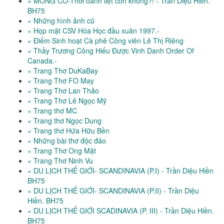
» MÔNG CỔ-Thời oanh liệt còn không?! - Trần Diệu Hiền.
BH75
» Những hình ảnh cũ
» Họp mặt CSV Hóa Học đầu xuân 1997.-
» Điểm Sinh hoạt Cà phê Công viên Lê Thị Riêng
» Thầy Trương Công Hiếu Được Vinh Danh Order Of
Canada.-
» Trang Thơ DuKaBay
» Trang Thơ FO May
» Trang Thơ Lan Thảo
» Trang Thơ Lê Ngọc Mỹ
» Trang thơ MC
» Trang thơ Ngọc Dung
» Trang thơ Hứa Hữu Bền
» Những bài thơ độc đáo
» Trang Thơ Ong Mật
» Trang Thơ Ninh Vu
» DU LỊCH THẾ GIỚI- SCANDINAVIA (P.I) - Trần Diệu Hiền
BH75
» DU LỊCH THẾ GIỚI- SCANDINAVIA (P.II) - Trần Diệu
Hiền. BH75
» DU LỊCH THẾ GIỚI SCADINAVIA (P. III) - Trần Diệu Hiền.
BH75