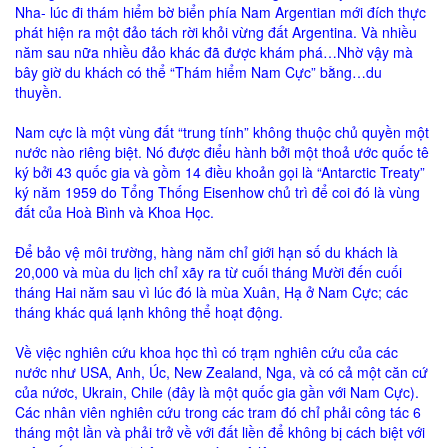
Nha- lúc đi thám hiểm bờ biển phía Nam Argentian mới đích thực
phát hiện ra một đảo tách rời khỏi vừng đất Argentina. Và nhiều
năm sau nữa nhiều đảo khác đã được khám phá…Nhờ vậy mà
bây giờ du khách có thể “Thám hiểm Nam Cực” bằng…du
thuyền.
Nam cực là một vùng đất “trung tính” không thuộc chủ quyền một
nước nào riêng biệt. Nó được điểu hành bởi một thoả ước quốc tê
ký bởi 43 quốc gia và gồm 14 điều khoản gọi là “Antarctic Treaty”
ký năm 1959 do Tổng Thống Eisenhow chủ trì để coi đó là vùng
đất của Hoà Bình và Khoa Học.
Để bảo vệ môi trường, hàng năm chỉ giới hạn số du khách là
20,000 và mùa du lịch chỉ xãy ra từ cuối tháng Mười đến cuối
tháng Hai năm sau vì lúc đó là mùa Xuân, Hạ ở Nam Cực; các
tháng khác quá lạnh không thể hoạt động.
Về việc nghiên cứu khoa học thì có trạm nghiên cứu của các
nước như USA, Anh, Úc, New Zealand, Nga, và có cả một căn cứ
của nứơc, Ukrain, Chile (đây là một quốc gia gần với Nam Cực).
Các nhân viên nghiên cứu trong các tram đó chỉ phải công tác 6
tháng một lần và phải trở về với đất liền để không bị cách biệt với