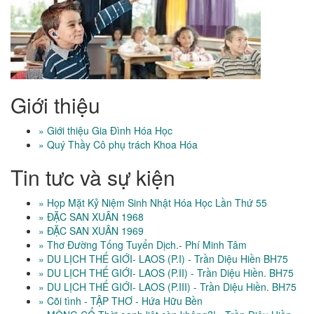
Giới thiệu
» Giới thiệu Gia Đình Hóa Học
» Quý Thầy Cô phụ trách Khoa Hóa
Tin tưc và sự kiện
» Họp Mặt Kỷ Niệm Sinh Nhật Hóa Học Lần Thứ 55
» ĐẶC SAN XUÂN 1968
» ĐẶC SAN XUÂN 1969
» Thơ Đường Tống Tuyển Dịch.- Phí Minh Tâm
» DU LỊCH THẾ GIỚI- LAOS (P.I) - Trần Diệu Hiền BH75
» DU LỊCH THẾ GIỚI- LAOS (P.II) - Trần Diệu Hiền. BH75
» DU LỊCH THẾ GIỚI- LAOS (P.III) - Trần Diệu Hiền. BH75
» Cõi tình - TẬP THƠ - Hứa Hữu Bền