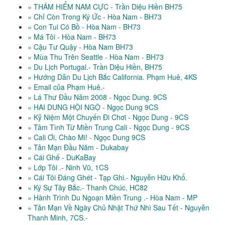
» THÁM HIỂM NAM CỰC - Trần Diệu Hiền BH75
» Chỉ Còn Trong Ký Ức - Hòa Nam - BH73
» Con Tui Có Bồ - Hòa Nam - BH73
» Má Tôi - Hòa Nam - BH73
» Cậu Tư Quậy - Hòa Nam BH73
» Mùa Thu Trên Seattle - Hòa Nam - BH73
» Du Lịch Portugal.- Trần Diệu Hiền, BH75
» Hướng Dẫn Du Lịch Bắc California. Phạm Huê, 4KS
» Email của Phạm Huê.-
» Lá Thư Đầu Năm 2008 - Ngọc Dung. 9CS
» HAI DUNG HỘI NGỘ - Ngọc Dung 9CS
» Kỷ Niệm Một Chuyến Đi Chơi - Ngọc Dung - 9CS
» Tâm Tình Từ Miền Trung Cali - Ngọc Dung - 9CS
» Cali Ơi, Chào Mi! - Ngọc Dung 9CS
» Tản Mạn Đầu Năm - Dukabay
» Cái Ghế - DuKaBay
» Lớp Tôi .- Ninh Vũ, 1CS
» Cái Tôi Đáng Ghét - Tạp Ghi.- Nguyễn Hữu Khổ.
» Ký Sự Tây Bắc.- Thanh Chúc, HC82
» Hành Trình Du Ngoạn Miền Trung .- Hòa Nam - MP
» Tản Mạn Về Ngày Chủ Nhật Thứ Nhì Sau Tết - Nguyễn
Thanh Minh, 7CS.-