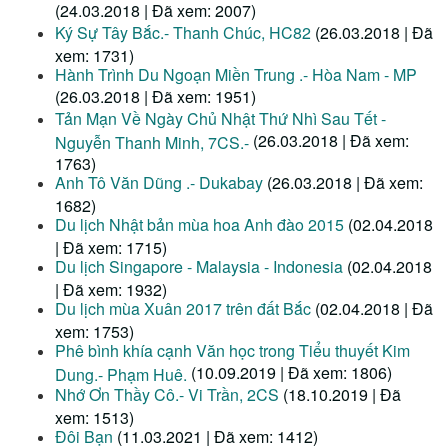
(24.03.2018 | Đã xem: 2007)
Ký Sự Tây Bắc.- Thanh Chúc, HC82
(26.03.2018 | Đã
xem: 1731)
Hành Trình Du Ngoạn Miền Trung .- Hòa Nam - MP
(26.03.2018 | Đã xem: 1951)
Tản Mạn Về Ngày Chủ Nhật Thứ Nhì Sau Tết -
(26.03.2018 | Đã xem:
Nguyễn Thanh Minh, 7CS.-
1763)
Anh Tô Văn Dũng .- Dukabay
(26.03.2018 | Đã xem:
1682)
Du lịch Nhật bản mùa hoa Anh đào 2015
(02.04.2018
| Đã xem: 1715)
Du lịch Singapore - Malaysia - Indonesia
(02.04.2018
| Đã xem: 1932)
Du lịch mùa Xuân 2017 trên đất Bắc
(02.04.2018 | Đã
xem: 1753)
Phê bình khía cạnh Văn học trong Tiểu thuyết Kim
(10.09.2019 | Đã xem: 1806)
Dung.- Phạm Huê.
Nhớ Ơn Thầy Cô.- Vi Trần, 2CS
(18.10.2019 | Đã
xem: 1513)
Đôi Bạn
(11.03.2021 | Đã xem: 1412)