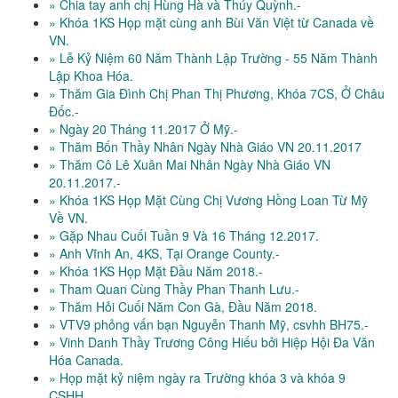
» Chia tay anh chị Hùng Hà và Thúy Quỳnh.-
» Khóa 1KS Họp mặt cùng anh Bùi Văn Việt từ Canada về
VN.
» Lễ Kỷ Niệm 60 Năm Thành Lập Trường - 55 Năm Thành
Lập Khoa Hóa.
» Thăm Gia Đình Chị Phan Thị Phương, Khóa 7CS, Ở Châu
Đốc.-
» Ngày 20 Tháng 11.2017 Ở Mỹ.-
» Thăm Bốn Thầy Nhân Ngày Nhà Giáo VN 20.11.2017
» Thăm Cô Lê Xuân Mai Nhân Ngày Nhà Giáo VN
20.11.2017.-
» Khóa 1KS Họp Mặt Cùng Chị Vương Hồng Loan Từ Mỹ
Về VN.
» Gặp Nhau Cuối Tuần 9 Và 16 Tháng 12.2017.
» Anh Vĩnh An, 4KS, Tại Orange County.-
» Khóa 1KS Họp Mặt Đầu Năm 2018.-
» Tham Quan Cùng Thầy Phan Thanh Lưu.-
» Thăm Hỏi Cuối Năm Con Gà, Đầu Năm 2018.
» VTV9 phỏng vấn bạn Nguyễn Thanh Mỹ, csvhh BH75.-
» Vinh Danh Thầy Trương Công Hiếu bởi Hiệp Hội Đa Văn
Hóa Canada.
» Họp mặt kỷ niệm ngày ra Trường khóa 3 và khóa 9
CSHH.