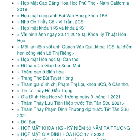
» Họp Mặt Cao Đẳng Hóa Học Phú Thọ - Nam California
2019
» Họp mặt cùng anh Bùi Văn Hùng, khóa 1KS
» Nhớ Ơn Thầy Cô.- Vi Trần, 2CS
» Họp mặt khóa 1KS và khóa 2KS
» Vài hình ảnh ngày 20.11.2019 tại Khoa Kỹ Thuật Hóa
Học.
» Một kỷ niệm với anh Quách Văn Quí, khóa 1CS, tại điểm
hẹn công viên Lê Thị Riêng.-
» Họp mặt Hóa học tại Cần thơ.-
» Đi thăm Cô Giáo Lê Xuân Mai
» Thăm bạn ở Biên hòa
» Trang Thơ Bùi Tuyết Hồng
» Thăm gia đình chị Phạm Thị Lợi, khóa 8CS, ở Cần thơ.-
» Tin từ Thầy Hồ Đắc Trọng
» Gia Đình Hóa Học về Trường ngày 9 tháng 1.2021
» Thăm Thầy Lưu Tiến Hiệp trước Tết Tân Sữu 2021.-
» Thăm Thầy Phạm Đình Phương dịp trước Tết Tân Sữu
2021.-
» Đôi Bạn
» HỌP MẶT KHÓA 1KS - KỶ NIỆM 50 NĂM RA TRƯỜNG
» HỌP MẶT GIA ĐÌNH HÓA HỌC 17 7 2022