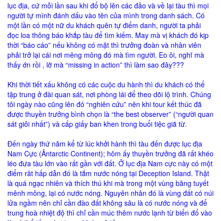
lục địa, cứ mỗi lần sau khi đổ bộ lên các đảo và về lại tàu thì mọi
người tự mình đánh dấu vào tên của mình trong danh sách. Có
một lần có một nữ du khách quên tự điểm danh, người ta phải
đọc loa thông báo khắp tàu để tìm kiếm. May mà vị khách đó kịp
thời “báo cáo” nếu không có mặt thì trưởng đoàn và nhân viên
phải trở lại cái nơi mêng mông đó mà tìm người. Eo ôi, nghĩ mà
thấy ớn rồi , lỡ mà “missing in action” thì làm sao đây???
Khi thời tiết xấu không có các cuộc du hành thì du khách có thể
tập trung ở đài quan sát, nơi phòng lái để theo dõi lộ trình. Chúng
tôi ngày nào cũng lên đó “nghiên cứu” nên khi tour kết thúc đã
được thuyền trưởng bình chọn là “the best observer” (“người quan
sát giỏi nhất”) và cấp giấy ban khen trong buổi tiệc giã từ.
Đến ngày thứ năm kể từ lúc khởi hành thì tàu đến được lục địa
Nam Cực (Ảntarctic Continent); hôm ấy thuyền trưởng đã rất khéo
léo đưa tàu lớn vào rất gần với đất. Ở lục địa Nam cực này có một
điểm rât hấp dẫn đó là tắm nước nóng tại Deception Island. Thật
là quá ngạc nhiên và thích thú khi mà trong một vùng băng tuyết
mênh mông, lại có nước nóng. Nguyên nhân đó là vùng đất có núi
lửa ngầm nên chỉ cần đào đất không sâu là có nước nóng và để
trung hoà nhiệt độ thì chỉ cần múc thêm nước lạnh từ biển đổ vào