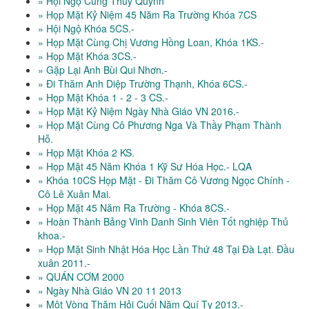
» Hội Ngộ Cùng Thúy Quỳnh
» Họp Mặt Kỷ Niệm 45 Năm Ra Trường Khóa 7CS
» Hội Ngộ Khóa 5CS.-
» Họp Mặt Cùng Chị Vương Hồng Loan, Khóa 1KS.-
» Họp Mặt Khóa 3CS.-
» Gặp Lại Anh Bùi Qui Nhơn.-
» Đi Thăm Anh Diệp Trường Thạnh, Khóa 6CS.-
» Họp Mặt Khóa 1 - 2 - 3 CS.-
» Họp Mặt Kỷ Niệm Ngày Nhà Giáo VN 2016.-
» Họp Mặt Cùng Cô Phương Nga Và Thầy Phạm Thành
Hỗ.
» Họp Mặt Khóa 2 KS.
» Họp Mặt 45 Năm Khóa 1 Kỹ Sư Hóa Học.- LQA
» Khóa 10CS Họp Mặt - Đi Thăm Cô Vương Ngọc Chính -
Cô Lê Xuân Mai.
» Họp Mặt 45 Năm Ra Trường - Khóa 8CS.-
» Hoàn Thành Bảng Vinh Danh Sinh Viên Tốt nghiệp Thủ
khoa.-
» Họp Mặt Sinh Nhật Hóa Học Lần Thứ 48 Tại Đà Lạt. Đầu
xuân 2011.-
» QUÁN CƠM 2000
» Ngày Nhà Giáo VN 20 11 2013
» Một Vòng Thăm Hỏi Cuối Năm Quí Tỵ 2013.-