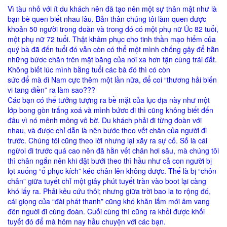
Vì tàu nhỏ với ít du khách nên đã tạo nên một sự thân mật như là
bạn bè quen biết nhau lâu. Bản thân chúng tôi làm quen được
khoản 50 người trong đoàn và trong đó có một phụ nữ Úc 82 tuổi,
một phụ nữ 72 tuổi. Thật khâm phục cho tinh thần mạo hiểm của
quý bà đã đến tuổi đó vẫn còn có thể một mình chống gậy để hằn
những bứơc chăn trên mặt băng của nơi xa hơn tận cùng trái đất.
Không biết lúc mình bằng tuổi các bà đó thì có còn
sức để mà đi Nam cực thêm một lần nữa, để coi “thương hải biến
vi tang điền” ra làm sao???
Các bạn có thể tưởng tượng ra bề mặt của lục địa này như một
lớp bong gòn trắng xoá và mình bứơc đi thì cũng không biết đến
đâu vì nó mênh mông vô bờ. Du khách phải đi từng đoàn với
nhau, và được chỉ dẫn là nên bước theo vết chân của người đi
trước. Chúng tôi cũng theo lời nhưng lại xãy ra sự cố. Số là cái
ngừoi đi trước quá cao nên đã hằn vết chân hơi sâu, mà chúng tôi
thì chân ngắn nên khi đặt bưới theo thì hầu như cả con người bị
lọt xuống “ổ phục kích” kéo chân lên không được. Thế là bị “chôn
chân” giữa tuyết chỉ một giây phút tuyết tràn vào boot lại càng
khó lấy ra. Phải kêu cứu thôi; nhưng giữa trời bao la to rộng đó,
cái giọng của “đài phát thanh” cũng khó khăn lắm mới âm vang
đên nguời đi cùng đoàn. Cuối cùng thì cũng ra khỏi được khối
tuyết đó để mà hôm nay hầu chuyện với các bạn.