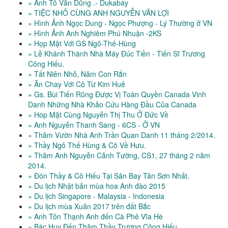
» Anh Tô Văn Dũng .- Dukabay
» TIỆC NHỎ CÙNG ANH NGUYỄN VĂN LỢI
» Hình Ảnh Ngọc Dung - Ngọc Phượng - Lý Thường ở VN
» Hình Ảnh Anh Nghiêm Phú Nhuận -2KS
» Họp Mặt Với GS Ngô-Thế-Hùng
» Lễ Khánh Thành Nhà Máy Đúc Tiền - Tiến Sĩ Trương
Công Hiếu.
» Tất Niên Nhỏ, Năm Con Rắn
» Ăn Chay Với Cô Từ Kim Huê
» Gs. Bùi Tiến Rũng Được Vị Toàn Quyền Canada Vinh
Danh Những Nhà Khảo Cứu Hàng Đầu Của Canada
» Hop Mặt Cùng Nguyễn Thị Thu Ở Đức Về
» Anh Nguyễn Thanh Sang - 6CS - Ở VN
» Thăm Vườn Nhà Anh Trần Quan Danh 11 tháng 2/2014.
» Thầy Ngô Thế Hùng & Cô Về Hưu.
» Thăm Anh Nguyễn Cảnh Tường, CS1, 27 tháng 2 năm
2014.
» Đón Thầy & Cô Hiếu Tại Sân Bay Tân Sơn Nhất.
» Du lịch Nhật bản mùa hoa Anh đào 2015
» Du lịch Singapore - Malaysia - Indonesia
» Du lịch mùa Xuân 2017 trên đất Bắc
» Anh Tôn Thạnh Anh đến Cà Phê Vĩa Hè
» Bác Huy Đến Thăm Thầy Trương Công Hiếu