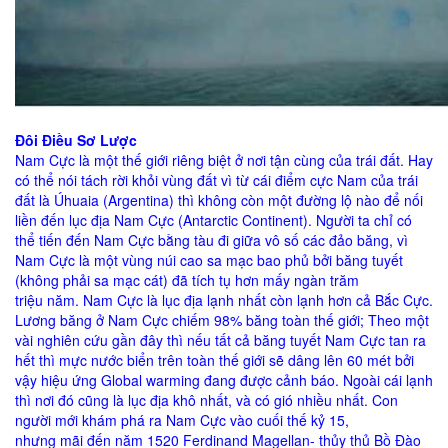
Đôi Điều Sơ Lược
Nam Cực là một thế giới riêng biệt ở nơi tận cùng của trái đất. Hay
có thể nói tách rời khỏi vùng đất vì từ cái điểm cực Nam của trái
đất là Úhuaia (Argentina) thì không còn một đường lộ nào để nối
liền đến lục địa Nam Cực (Antarctic Continent). Người ta chỉ có
thể tiến đến Nam Cực bằng tàu đi giữa vô số các đảo băng, vì
Nam Cực là một vùng núi cao sa mạc bao phủ bởi băng tuyết
(không phải sa mạc cát) đã tích tụ hơn mấy ngàn trăm
triệu năm. Nam Cực là lục địa lạnh nhất còn lạnh hơn cả Bắc Cực.
Lương băng ở Nam Cực chiếm 98% băng toàn thế giới; Theo một
vài nghiên cứu gần đây thì nếu tất cả băng tuyết Nam Cực tan ra
hết thì mực nước biển trên toàn thế giới sẽ dâng lên 60 mét bởi
vậy hiệu ứng Global warming đang được cảnh báo. Ngoài cái lạnh
thì nơi đó cũng là lục địa khô nhất, và có gió nhiều nhất. Con
người mới khám phá ra Nam Cực vào cuối thế kỷ 15,
nhưng mãi đến năm 1520 Ferdinand Magellan- thủy thủ Bồ Đào