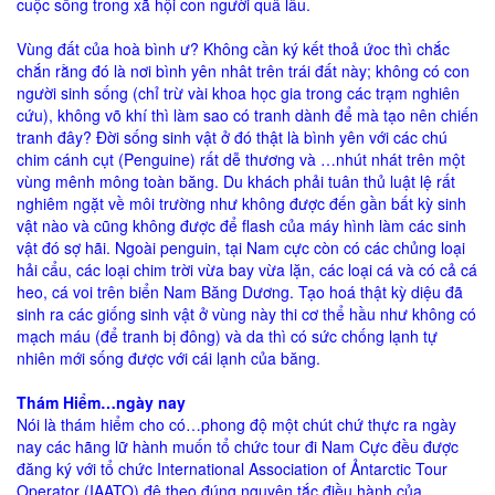
cuộc sống trong xã hội con người quâ lâu.
Vùng đất của hoà bình ư? Không cần ký kết thoả ứoc thì chắc
chắn rằng đó là nơi bình yên nhât trên trái đất này; không có con
người sinh sống (chỉ trừ vài khoa học gia trong các trạm nghiên
cứu), không võ khí thì làm sao có tranh dành để mà tạo nên chiến
tranh đây? Đời sống sinh vật ở đó thật là bình yên với các chú
chim cánh cụt (Penguine) rất dễ thương và …nhút nhát trên một
vùng mênh mông toàn băng. Du khách phải tuân thủ luật lệ rất
nghiêm ngặt về môi trường như không được đến gần bất kỳ sinh
vật nào và cũng không được để flash của máy hình làm các sinh
vật đó sợ hãi. Ngoài penguin, tại Nam cực còn có các chủng loại
hải cẩu, các loại chim trời vừa bay vừa lặn, các loại cá và có cả cá
heo, cá voi trên biển Nam Băng Dương. Tạo hoá thật kỳ diệu đã
sinh ra các giống sinh vật ở vùng này thi cơ thể hầu như không có
mạch máu (để tranh bị đông) và da thì có sức chống lạnh tự
nhiên mới sống được với cái lạnh của băng.
Thám Hiểm…ngày nay
Nói là thám hiểm cho có…phong độ một chút chứ thực ra ngày
nay các hãng lữ hành muốn tổ chức tour đi Nam Cực đều được
đăng ký với tổ chức International Association of Ảntarctic Tour
Operator (IAATO) đê theo đúng nguyên tắc điều hành của