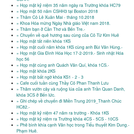
» Họp mặt kỷ niệm 35 năm ngày ra Trường khóa HC79
» Họp mặt 50 năm CSHH3 tại Boston 2018
» Thăm Cô Lê Xuân Mai - tháng 10.2018
» Khoa Hóa mừng Ngày Nhà giáo Việt nam 2018.
» Thăm bạn ở Cần Thơ và Bến Tre.-
» Chuyến về quê hương sau cùng của Cô Từ Kim Huê
» Họp mặt tất niên khóa 1KS
» Họp mặt cuối năm khóa 1KS cùng anh Bùi Văn Hùng.-
» Họp mặt Gia Đình Hóa Học 17-2-2019.- Sinh nhật Hóa
học 56
» Họp mặt cùng anh Quách Văn Quí, khóa 1CS.-
» Họp mặt khóa 2KS
» Họp mặt bất ngờ khóa KS1 - 2 - 3
» Cafe cuối tuần cùng Thầy Cô Phan Thanh Lưu
» Thăm vườn cây và ruộng lúa của anh Trần Quan Danh,
khóa 3CS ở Bến lức.
» Ghi chép về chuyến đi Miền Trung 2019_Thanh Chúc
HC82.-
» Họp mặt kỷ niệm 47 năm ra trường - Khóa 1KS
» Họp mặt kỷ niệm ra Trường khóa 4CS - 5CS - 10CS
» Phê bình khía cạnh Văn học trong Tiểu thuyết Kim Dung.-
Phạm Huê.