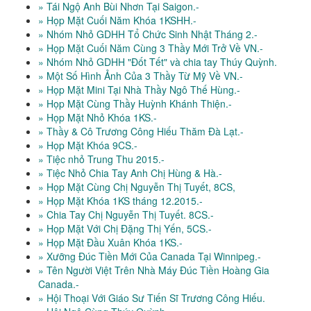
» Tái Ngộ Anh Bùi Nhơn Tại Saigon.-
» Họp Mặt Cuối Năm Khóa 1KSHH.-
» Nhóm Nhỏ GDHH Tổ Chức Sinh Nhật Tháng 2.-
» Họp Mặt Cuối Năm Cùng 3 Thầy Mới Trở Về VN.-
» Nhóm Nhỏ GDHH "Đốt Tết" và chia tay Thúy Quỳnh.
» Một Số Hình Ảnh Của 3 Thầy Từ Mỹ Về VN.-
» Họp Mặt Mini Tại Nhà Thầy Ngô Thế Hùng.-
» Họp Mặt Cùng Thầy Huỳnh Khánh Thiện.-
» Họp Mặt Nhỏ Khóa 1KS.-
» Thầy & Cô Trương Công Hiếu Thăm Đà Lạt.-
» Họp Mặt Khóa 9CS.-
» Tiệc nhỏ Trung Thu 2015.-
» Tiệc Nhỏ Chia Tay Anh Chị Hùng & Hà.-
» Họp Mặt Cùng Chị Nguyễn Thị Tuyết, 8CS,
» Họp Mặt Khóa 1KS tháng 12.2015.-
» Chia Tay Chị Nguyễn Thị Tuyết. 8CS.-
» Họp Mặt Với Chị Đặng Thị Yến, 5CS.-
» Họp Mặt Đầu Xuân Khóa 1KS.-
» Xưỡng Đúc Tiền Mới Của Canada Tại Winnipeg.-
» Tên Người Việt Trên Nhà Máy Đúc Tiền Hoàng Gia
Canada.-
» Hội Thoại Với Giáo Sư Tiến Sĩ Trương Công Hiếu.