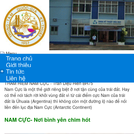
Menu
Trang chủ
Giới thiệu
Tin tức
+
Liên hệ
THÁM HIỂM NAM CỰC - Trần Diệu Hiền BH75
Nam Cực là một thế giới riêng biệt ở nơi tận cùng của trái đất. Hay
có thể nói tách rời khỏi vùng đất vì từ cái điểm cực Nam của trái
đất là Úhuaia (Argentina) thì không còn một đường lộ nào để nối
liền đến lục địa Nam Cực (Antarctic Continent)
NAM CỰC- Nơi bình yên chim hót