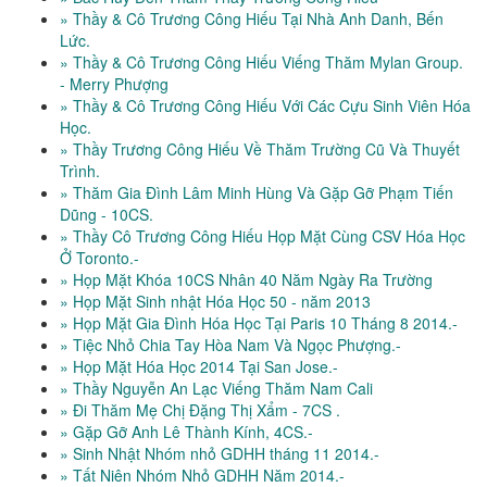
» Thầy & Cô Trương Công Hiếu Tại Nhà Anh Danh, Bến
Lức.
» Thầy & Cô Trương Công Hiếu Viếng Thăm Mylan Group.
- Merry Phượng
» Thầy & Cô Trương Công Hiếu Với Các Cựu Sinh Viên Hóa
Học.
» Thầy Trương Công Hiếu Về Thăm Trường Cũ Và Thuyết
Trình.
» Thăm Gia Đình Lâm Minh Hùng Và Gặp Gỡ Phạm Tiến
Dũng - 10CS.
» Thầy Cô Trương Công Hiếu Họp Mặt Cùng CSV Hóa Học
Ở Toronto.-
» Họp Mặt Khóa 10CS Nhân 40 Năm Ngày Ra Trường
» Họp Mặt Sinh nhật Hóa Học 50 - năm 2013
» Họp Mặt Gia Đình Hóa Học Tại Paris 10 Tháng 8 2014.-
» Tiệc Nhỏ Chia Tay Hòa Nam Và Ngọc Phượng.-
» Họp Mặt Hóa Học 2014 Tại San Jose.-
» Thầy Nguyễn An Lạc Viếng Thăm Nam Cali
» Đi Thăm Mẹ Chị Đặng Thị Xẩm - 7CS .
» Gặp Gỡ Anh Lê Thành Kính, 4CS.-
» Sinh Nhật Nhóm nhỏ GDHH tháng 11 2014.-
» Tất Niên Nhóm Nhỏ GDHH Năm 2014.-