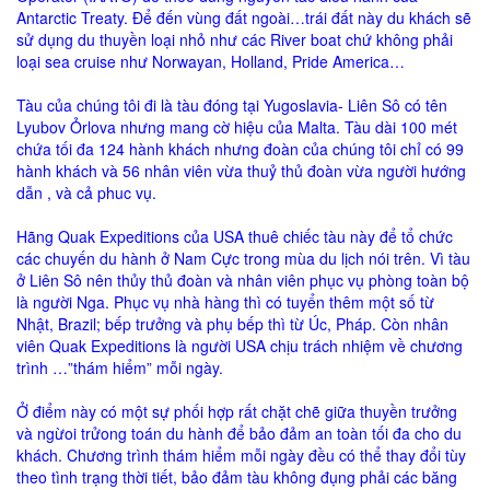
Antarctic Treaty. Để đến vùng đất ngoài…trái đất này du khách sẽ
sử dụng du thuyền loại nhỏ như các River boat chứ không phải
loại sea cruise như Norwayan, Holland, Pride America…
Tàu của chúng tôi đi là tàu đóng tại Yugoslavia- Liên Sô có tên
Lyubov Ỏrlova nhưng mang cờ hiệu của Malta. Tàu dài 100 mét
chứa tối đa 124 hành khách nhưng đoàn của chúng tôi chỉ có 99
hành khách và 56 nhân viên vừa thuỷ thủ đoàn vừa người hướng
dẫn , và cả phuc vụ.
Hãng Quak Expeditions của USA thuê chiếc tàu này để tổ chức
các chuyến du hành ở Nam Cực trong mùa du lịch nói trên. Vì tàu
ở Liên Sô nên thủy thủ đoàn và nhân viên phục vụ phòng toàn bộ
là người Nga. Phục vụ nhà hàng thì có tuyển thêm một số từ
Nhật, Brazil; bếp trưởng và phụ bếp thì từ Úc, Pháp. Còn nhân
viên Quak Expeditions là người USA chịu trách nhiệm về chương
trình …”thám hiểm” mỗi ngày.
Ở điểm này có một sự phối hợp rất chặt chẽ giữa thuyền trưởng
và ngừoi trửong toán du hành để bảo đảm an toàn tối đa cho du
khách. Chương trình thám hiểm mỗi ngày đều có thể thay đổi tùy
theo tình trạng thời tiết, bảo đảm tàu không đụng phải các băng