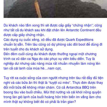
Du khách nào tắm xong thì sẽ được cấp giấy “chứng nhận”; cũng
như tất cả du khách sau khi đặt chân lên Antarctic Continent đều
được cấp giấy chứng nhận.
Các dụng cụ cuốc xẻng, xô đều đã được Quark Expeditions
chuẩn bị sẵn. Trên tàu cũng có dự phòng các đôi boot để dùng đi
trên tuyết cho du khách sử dụng.
Đến đêm cuối cùng du khách được thưởng ngoại một chương
trình ca vũ dân ca Nga do các phục vụ viên biểu diễn. Tuy là
nghiệp dư nhưng các nàng múa rất nhuần nhuyễn làm nóng lên
tan cả cái lanh của mùa hè…nam cực.
Tuy rời xa cuộc sống của con người nhưng trên tàu rất đầy đủ tiện
nghi và các bửa ăn thì thật là “tuyệt cú mèo”. Thực đơn được thay
đổi mỗi bửa để không nhàn chám. Có cả Antarctica BBQ trên
boong tàu vào buổi chiều. Mùi thịt nướng và cái khói nồng quyện
trong làn gió lạnh của buổi hoàng hôn trên biển im vắng làm cho
mình thật sự không biết đó có phải là trần gian?