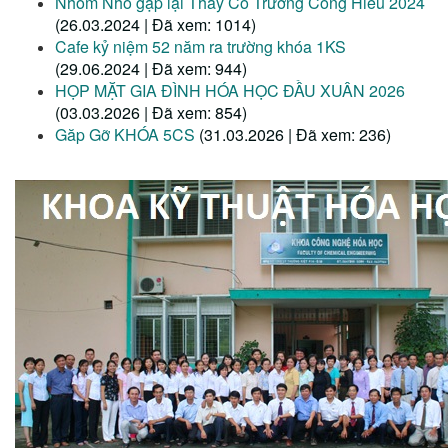
Nhóm Nhỏ gặp lại Thầy Cô Trương Công Hiếu 2024
(26.03.2024 | Đã xem: 1014)
Cafe kỷ niệm 52 năm ra trường khóa 1KS
(29.06.2024 | Đã xem: 944)
HỌP MẶT GIA ĐÌNH HÓA HỌC ĐẦU XUÂN 2026
(03.03.2026 | Đã xem: 854)
Găp Gỡ KHÓA 5CS
(31.03.2026 | Đã xem: 236)