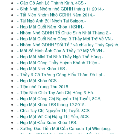
» Gặp Gỡ Anh Lê Thành Kính, 4CS.-
» Sinh Nhật Nhóm nhỏ GDHH tháng 11 2014.-
» Tất Niên Nhóm Nhỏ GDHH Năm 2014.-
» Tái Ngộ Anh Bùi Nhơn Tại Saigon.-
» Họp Mặt Cuối Năm Khóa 1KSHH.-
» Nhóm Nhỏ GDHH Tổ Chức Sinh Nhật Tháng 2.-
» Họp Mặt Cuối Năm Cùng 3 Thầy Mới Trở Về VN.-
» Nhóm Nhỏ GDHH "Đốt Tết" và chia tay Thúy Quỳnh.
» Một Số Hình Ảnh Của 3 Thầy Từ Mỹ Về VN.-
» Họp Mặt Mini Tại Nhà Thầy Ngô Thế Hùng.-
» Họp Mặt Cùng Thầy Huỳnh Khánh Thiện.-
» Họp Mặt Nhỏ Khóa 1KS.-
» Thầy & Cô Trương Công Hiếu Thăm Đà Lạt.-
» Họp Mặt Khóa 9CS.-
» Tiệc nhỏ Trung Thu 2015.-
» Tiệc Nhỏ Chia Tay Anh Chị Hùng & Hà.-
» Họp Mặt Cùng Chị Nguyễn Thị Tuyết, 8CS,
» Họp Mặt Khóa 1KS tháng 12.2015.-
» Chia Tay Chị Nguyễn Thị Tuyết. 8CS.-
» Họp Mặt Với Chị Đặng Thị Yến, 5CS.-
» Họp Mặt Đầu Xuân Khóa 1KS.-
» Xưỡng Đúc Tiền Mới Của Canada Tại Winnipeg.-