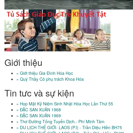
Giới thiệu
» Giới thiệu Gia Đình Hóa Học
» Quý Thầy Cô phụ trách Khoa Hóa
Tin tưc và sự kiện
» Họp Mặt Kỷ Niệm Sinh Nhật Hóa Học Lần Thứ 55
» ĐẶC SAN XUÂN 1968
» ĐẶC SAN XUÂN 1969
» Thơ Đường Tống Tuyển Dịch.- Phí Minh Tâm
» DU LỊCH THẾ GIỚI- LAOS (P.I) - Trần Diệu Hiền BH75