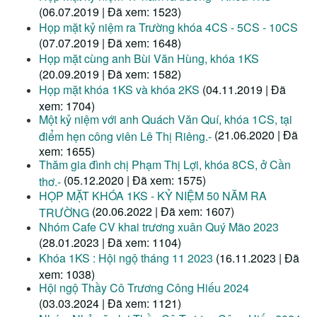
(06.07.2019 | Đã xem: 1523)
Họp mặt kỷ niệm ra Trường khóa 4CS - 5CS - 10CS
(07.07.2019 | Đã xem: 1648)
Họp mặt cùng anh Bùi Văn Hùng, khóa 1KS
(20.09.2019 | Đã xem: 1582)
Họp mặt khóa 1KS và khóa 2KS
(04.11.2019 | Đã
xem: 1704)
Một kỷ niệm với anh Quách Văn Quí, khóa 1CS, tại
(21.06.2020 | Đã
điểm hẹn công viên Lê Thị Riêng.-
xem: 1655)
Thăm gia đình chị Phạm Thị Lợi, khóa 8CS, ở Cần
(05.12.2020 | Đã xem: 1575)
thơ.-
HỌP MẶT KHÓA 1KS - KỶ NIỆM 50 NĂM RA
(20.06.2022 | Đã xem: 1607)
TRƯỜNG
Nhóm Cafe CV khai trương xuân Quý Mão 2023
(28.01.2023 | Đã xem: 1104)
Khóa 1KS : Hội ngộ tháng 11 2023
(16.11.2023 | Đã
xem: 1038)
Hội ngộ Thầy Cô Trương Công Hiếu 2024
(03.03.2024 | Đã xem: 1121)