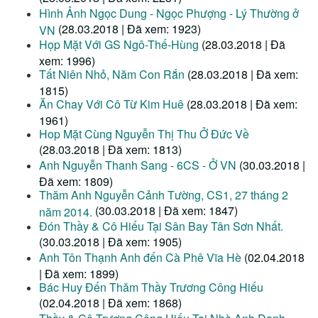
Hình Ảnh Ngọc Dung - Ngọc Phượng - Lý Thường ở
(28.03.2018 | Đã xem: 1923)
VN
Họp Mặt Với GS Ngô-Thế-Hùng
(28.03.2018 | Đã
xem: 1996)
Tất Niên Nhỏ, Năm Con Rắn
(28.03.2018 | Đã xem:
1815)
Ăn Chay Với Cô Từ Kim Huê
(28.03.2018 | Đã xem:
1961)
Hop Mặt Cùng Nguyễn Thị Thu Ở Đức Về
(28.03.2018 | Đã xem: 1813)
Anh Nguyễn Thanh Sang - 6CS - Ở VN
(30.03.2018 |
Đã xem: 1809)
Thăm Anh Nguyễn Cảnh Tường, CS1, 27 tháng 2
(30.03.2018 | Đã xem: 1847)
năm 2014.
Đón Thầy & Cô Hiếu Tại Sân Bay Tân Sơn Nhất.
(30.03.2018 | Đã xem: 1905)
Anh Tôn Thạnh Anh đến Cà Phê Vĩa Hè
(02.04.2018
| Đã xem: 1899)
Bác Huy Đến Thăm Thầy Trương Công Hiếu
(02.04.2018 | Đã xem: 1868)