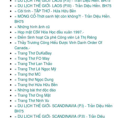
» DU LỊCH THẾ GIỚI- LAOS (P.II) - Trần Diệu Hiền. BH75
» DU LỊCH THẾ GIỚI- LAOS (P.III) - Trần Diệu Hiền. BH75
» Cõi tình - TẬP THƠ - Hứa Hữu Bền
» MÔNG CỔ-Thời oanh liệt còn không?! - Trần Diệu Hiền.
BH75
» Những hình ảnh cũ
» Họp mặt CSV Hóa Học đầu xuân 1997.-
» Điểm Sinh hoạt Cà phê Công viên Lê Thị Riêng
» Thầy Trương Công Hiếu Được Vinh Danh Order Of
Canada.-
» Trang Thơ DuKaBay
» Trang Thơ FO May
» Trang Thơ Lan Thảo
» Trang Thơ Lê Ngọc Mỹ
» Trang thơ MC
» Trang thơ Ngọc Dung
» Trang thơ Hứa Hữu Bền
» Những bài thơ độc đáo
» Trang Thơ Ong Mật
» Trang Thơ Ninh Vu
» DU LỊCH THẾ GIỚI- SCANDINAVIA (P.I) - Trần Diệu Hiền
BH75
» DU LỊCH THẾ GIỚI- SCANDINAVIA (P.II) - Trần Diệu