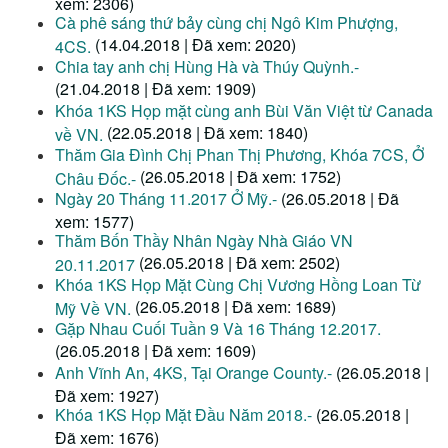
xem: 2306)
Cà phê sáng thứ bảy cùng chị Ngô Kim Phượng,
(14.04.2018 | Đã xem: 2020)
4CS.
Chia tay anh chị Hùng Hà và Thúy Quỳnh.-
(21.04.2018 | Đã xem: 1909)
Khóa 1KS Họp mặt cùng anh Bùi Văn Việt từ Canada
(22.05.2018 | Đã xem: 1840)
về VN.
Thăm Gia Đình Chị Phan Thị Phương, Khóa 7CS, Ở
(26.05.2018 | Đã xem: 1752)
Châu Đốc.-
Ngày 20 Tháng 11.2017 Ở Mỹ.-
(26.05.2018 | Đã
xem: 1577)
Thăm Bốn Thầy Nhân Ngày Nhà Giáo VN
(26.05.2018 | Đã xem: 2502)
20.11.2017
Khóa 1KS Họp Mặt Cùng Chị Vương Hồng Loan Từ
(26.05.2018 | Đã xem: 1689)
Mỹ Về VN.
Gặp Nhau Cuối Tuần 9 Và 16 Tháng 12.2017.
(26.05.2018 | Đã xem: 1609)
Anh Vĩnh An, 4KS, Tại Orange County.-
(26.05.2018 |
Đã xem: 1927)
Khóa 1KS Họp Mặt Đầu Năm 2018.-
(26.05.2018 |
Đã xem: 1676)