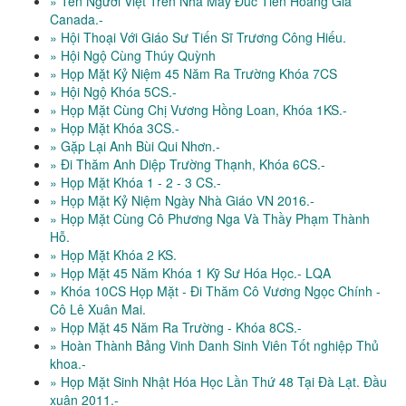
» Tên Người Việt Trên Nhà Máy Đúc Tiền Hoàng Gia
Canada.-
» Hội Thoại Với Giáo Sư Tiến Sĩ Trương Công Hiếu.
» Hội Ngộ Cùng Thúy Quỳnh
» Họp Mặt Kỷ Niệm 45 Năm Ra Trường Khóa 7CS
» Hội Ngộ Khóa 5CS.-
» Họp Mặt Cùng Chị Vương Hồng Loan, Khóa 1KS.-
» Họp Mặt Khóa 3CS.-
» Gặp Lại Anh Bùi Qui Nhơn.-
» Đi Thăm Anh Diệp Trường Thạnh, Khóa 6CS.-
» Họp Mặt Khóa 1 - 2 - 3 CS.-
» Họp Mặt Kỷ Niệm Ngày Nhà Giáo VN 2016.-
» Họp Mặt Cùng Cô Phương Nga Và Thầy Phạm Thành
Hỗ.
» Họp Mặt Khóa 2 KS.
» Họp Mặt 45 Năm Khóa 1 Kỹ Sư Hóa Học.- LQA
» Khóa 10CS Họp Mặt - Đi Thăm Cô Vương Ngọc Chính -
Cô Lê Xuân Mai.
» Họp Mặt 45 Năm Ra Trường - Khóa 8CS.-
» Hoàn Thành Bảng Vinh Danh Sinh Viên Tốt nghiệp Thủ
khoa.-
» Họp Mặt Sinh Nhật Hóa Học Lần Thứ 48 Tại Đà Lạt. Đầu
xuân 2011.-