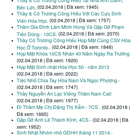
Thầy & Cô Trương Công Hiếu Tại Nhà Anh Danh,
(02.04.2018 | Đã xem: 1945)
Bến Lức.
Thầy & Cô Trương Công Hiếu Với Các Cựu Sinh
(02.04.2018 | Đã xem: 1757)
Viên Hóa Học.
Thăm Gia Đình Lâm Minh Hùng Và Gặp Gỡ Phạm
(02.04.2018 | Đã xem: 2070)
Tiến Dũng - 10CS.
Thầy Cô Trương Công Hiếu Họp Mặt Cùng CSV Hóa
(02.04.2018 | Đã xem: 1848)
Học Ở Toronto.-
Họp Mặt Khóa 10CS Nhân 40 Năm Ngày Ra Trường
(02.04.2018 | Đã xem: 1920)
Họp Mặt Sinh nhật Hóa Học 50 - năm 2013
(02.04.2018 | Đã xem: 2022)
Tiệc Nhỏ Chia Tay Hòa Nam Và Ngọc Phượng.-
(02.04.2018 | Đã xem: 1747)
Thầy Nguyễn An Lạc Viếng Thăm Nam Cali
(02.04.2018 | Đã xem: 1977)
Đi Thăm Mẹ Chị Đặng Thị Xẩm - 7CS .
(02.04.2018 |
Đã xem: 1665)
Gặp Gỡ Anh Lê Thành Kính, 4CS.-
(02.04.2018 | Đã
xem: 1952)
Sinh Nhật Nhóm nhỏ GDHH tháng 11 2014.-