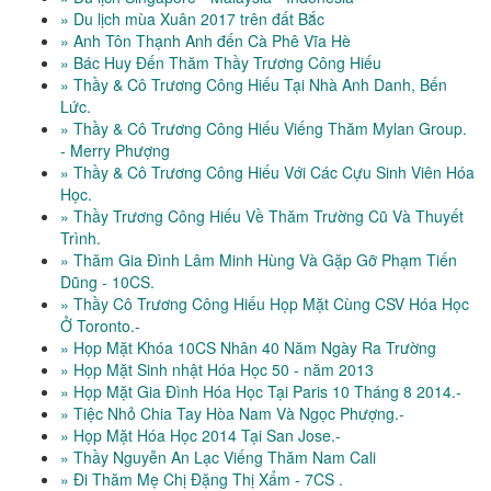
» Du lịch mùa Xuân 2017 trên đất Bắc
» Anh Tôn Thạnh Anh đến Cà Phê Vĩa Hè
» Bác Huy Đến Thăm Thầy Trương Công Hiếu
» Thầy & Cô Trương Công Hiếu Tại Nhà Anh Danh, Bến
Lức.
» Thầy & Cô Trương Công Hiếu Viếng Thăm Mylan Group.
- Merry Phượng
» Thầy & Cô Trương Công Hiếu Với Các Cựu Sinh Viên Hóa
Học.
» Thầy Trương Công Hiếu Về Thăm Trường Cũ Và Thuyết
Trình.
» Thăm Gia Đình Lâm Minh Hùng Và Gặp Gỡ Phạm Tiến
Dũng - 10CS.
» Thầy Cô Trương Công Hiếu Họp Mặt Cùng CSV Hóa Học
Ở Toronto.-
» Họp Mặt Khóa 10CS Nhân 40 Năm Ngày Ra Trường
» Họp Mặt Sinh nhật Hóa Học 50 - năm 2013
» Họp Mặt Gia Đình Hóa Học Tại Paris 10 Tháng 8 2014.-
» Tiệc Nhỏ Chia Tay Hòa Nam Và Ngọc Phượng.-
» Họp Mặt Hóa Học 2014 Tại San Jose.-
» Thầy Nguyễn An Lạc Viếng Thăm Nam Cali
» Đi Thăm Mẹ Chị Đặng Thị Xẩm - 7CS .