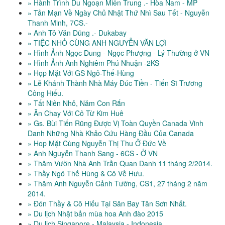
» Hành Trình Du Ngoạn Miền Trung .- Hòa Nam - MP
» Tản Mạn Về Ngày Chủ Nhật Thứ Nhì Sau Tết - Nguyễn
Thanh Minh, 7CS.-
» Anh Tô Văn Dũng .- Dukabay
» TIỆC NHỎ CÙNG ANH NGUYỄN VĂN LỢI
» Hình Ảnh Ngọc Dung - Ngọc Phượng - Lý Thường ở VN
» Hình Ảnh Anh Nghiêm Phú Nhuận -2KS
» Họp Mặt Với GS Ngô-Thế-Hùng
» Lễ Khánh Thành Nhà Máy Đúc Tiền - Tiến Sĩ Trương
Công Hiếu.
» Tất Niên Nhỏ, Năm Con Rắn
» Ăn Chay Với Cô Từ Kim Huê
» Gs. Bùi Tiến Rũng Được Vị Toàn Quyền Canada Vinh
Danh Những Nhà Khảo Cứu Hàng Đầu Của Canada
» Hop Mặt Cùng Nguyễn Thị Thu Ở Đức Về
» Anh Nguyễn Thanh Sang - 6CS - Ở VN
» Thăm Vườn Nhà Anh Trần Quan Danh 11 tháng 2/2014.
» Thầy Ngô Thế Hùng & Cô Về Hưu.
» Thăm Anh Nguyễn Cảnh Tường, CS1, 27 tháng 2 năm
2014.
» Đón Thầy & Cô Hiếu Tại Sân Bay Tân Sơn Nhất.
» Du lịch Nhật bản mùa hoa Anh đào 2015
» Du lịch Singapore - Malaysia - Indonesia