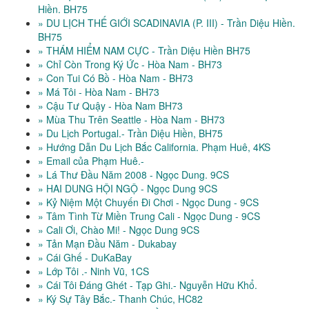
Hiền. BH75
» DU LỊCH THẾ GIỚI SCADINAVIA (P. III) - Trần Diệu Hiền.
BH75
» THÁM HIỂM NAM CỰC - Trần Diệu Hiền BH75
» Chỉ Còn Trong Ký Ức - Hòa Nam - BH73
» Con Tui Có Bồ - Hòa Nam - BH73
» Má Tôi - Hòa Nam - BH73
» Cậu Tư Quậy - Hòa Nam BH73
» Mùa Thu Trên Seattle - Hòa Nam - BH73
» Du Lịch Portugal.- Trần Diệu Hiền, BH75
» Hướng Dẫn Du Lịch Bắc California. Phạm Huê, 4KS
» Email của Phạm Huê.-
» Lá Thư Đầu Năm 2008 - Ngọc Dung. 9CS
» HAI DUNG HỘI NGỘ - Ngọc Dung 9CS
» Kỷ Niệm Một Chuyến Đi Chơi - Ngọc Dung - 9CS
» Tâm Tình Từ Miền Trung Cali - Ngọc Dung - 9CS
» Cali Ơi, Chào Mi! - Ngọc Dung 9CS
» Tản Mạn Đầu Năm - Dukabay
» Cái Ghế - DuKaBay
» Lớp Tôi .- Ninh Vũ, 1CS
» Cái Tôi Đáng Ghét - Tạp Ghi.- Nguyễn Hữu Khổ.
» Ký Sự Tây Bắc.- Thanh Chúc, HC82