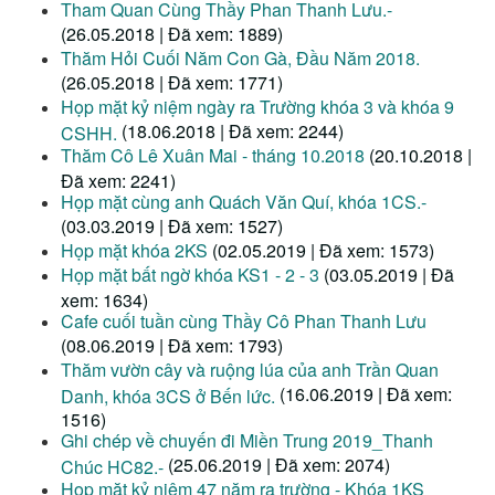
Tham Quan Cùng Thầy Phan Thanh Lưu.-
(26.05.2018 | Đã xem: 1889)
Thăm Hỏi Cuối Năm Con Gà, Đầu Năm 2018.
(26.05.2018 | Đã xem: 1771)
Họp mặt kỷ niệm ngày ra Trường khóa 3 và khóa 9
(18.06.2018 | Đã xem: 2244)
CSHH.
Thăm Cô Lê Xuân Mai - tháng 10.2018
(20.10.2018 |
Đã xem: 2241)
Họp mặt cùng anh Quách Văn Quí, khóa 1CS.-
(03.03.2019 | Đã xem: 1527)
Họp mặt khóa 2KS
(02.05.2019 | Đã xem: 1573)
Họp mặt bất ngờ khóa KS1 - 2 - 3
(03.05.2019 | Đã
xem: 1634)
Cafe cuối tuần cùng Thầy Cô Phan Thanh Lưu
(08.06.2019 | Đã xem: 1793)
Thăm vườn cây và ruộng lúa của anh Trần Quan
(16.06.2019 | Đã xem:
Danh, khóa 3CS ở Bến lức.
1516)
Ghi chép về chuyến đi Miền Trung 2019_Thanh
(25.06.2019 | Đã xem: 2074)
Chúc HC82.-
Họp mặt kỷ niệm 47 năm ra trường - Khóa 1KS