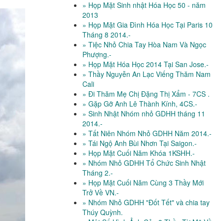
» Họp Mặt Sinh nhật Hóa Học 50 - năm
2013
» Họp Mặt Gia Đình Hóa Học Tại Paris 10
Tháng 8 2014.-
» Tiệc Nhỏ Chia Tay Hòa Nam Và Ngọc
Phượng.-
» Họp Mặt Hóa Học 2014 Tại San Jose.-
» Thầy Nguyễn An Lạc Viếng Thăm Nam
Cali
» Đi Thăm Mẹ Chị Đặng Thị Xẩm - 7CS .
» Gặp Gỡ Anh Lê Thành Kính, 4CS.-
» Sinh Nhật Nhóm nhỏ GDHH tháng 11
2014.-
» Tất Niên Nhóm Nhỏ GDHH Năm 2014.-
» Tái Ngộ Anh Bùi Nhơn Tại Saigon.-
» Họp Mặt Cuối Năm Khóa 1KSHH.-
» Nhóm Nhỏ GDHH Tổ Chức Sinh Nhật
Tháng 2.-
» Họp Mặt Cuối Năm Cùng 3 Thầy Mới
Trở Về VN.-
» Nhóm Nhỏ GDHH "Đốt Tết" và chia tay
Thúy Quỳnh.