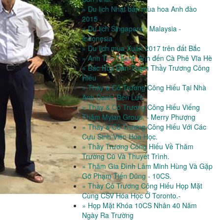
» Du lịch Nhật bản mùa hoa Anh đào
2015
» Du lịch Singapore - Malaysia -
Indonesia
» Du lịch mùa Xuân 2017 trên đất Bắc
» Anh Tôn Thạnh Anh đến Cà Phê Vĩa Hè
» Bác Huy Đến Thăm Thầy Trương Công
Hiếu
» Thầy & Cô Trương Công Hiếu Tại Nhà
Anh Danh, Bến Lức.
» Thầy & Cô Trương Công Hiếu Viếng
Thăm Mylan Group. - Merry Phượng
» Thầy & Cô Trương Công Hiếu Với Các
Cựu Sinh Viên Hóa Học.
» Thầy Trương Công Hiếu Về Thăm
Trường Cũ Và Thuyết Trình.
» Thăm Gia Đình Lâm Minh Hùng Và Gặp
Gỡ Phạm Tiến Dũng - 10CS.
» Thầy Cô Trương Công Hiếu Họp Mặt
Cùng CSV Hóa Học Ở Toronto.-
» Họp Mặt Khóa 10CS Nhân 40 Năm
Ngày Ra Trường