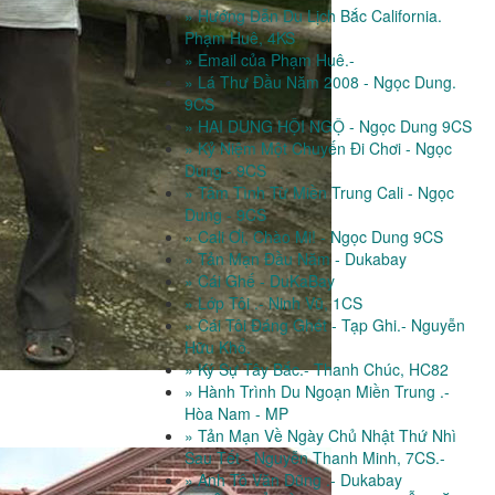
» Hướng Dẫn Du Lịch Bắc California.
Phạm Huê, 4KS
» Email của Phạm Huê.-
» Lá Thư Đầu Năm 2008 - Ngọc Dung.
9CS
» HAI DUNG HỘI NGỘ - Ngọc Dung 9CS
» Kỷ Niệm Một Chuyến Đi Chơi - Ngọc
Dung - 9CS
» Tâm Tình Từ Miền Trung Cali - Ngọc
Dung - 9CS
» Cali Ơi, Chào Mi! - Ngọc Dung 9CS
» Tản Mạn Đầu Năm - Dukabay
» Cái Ghế - DuKaBay
» Lớp Tôi .- Ninh Vũ, 1CS
» Cái Tôi Đáng Ghét - Tạp Ghi.- Nguyễn
Hữu Khổ.
» Ký Sự Tây Bắc.- Thanh Chúc, HC82
» Hành Trình Du Ngoạn Miền Trung .-
Hòa Nam - MP
» Tản Mạn Về Ngày Chủ Nhật Thứ Nhì
Sau Tết - Nguyễn Thanh Minh, 7CS.-
» Anh Tô Văn Dũng .- Dukabay