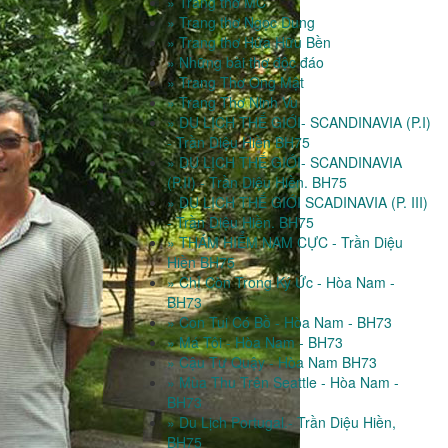
» Trang thơ MC
» Trang thơ Ngọc Dung
» Trang thơ Hứa Hữu Bền
» Những bài thơ độc đáo
» Trang Thơ Ong Mật
» Trang Thơ Ninh Vu
» DU LỊCH THẾ GIỚI- SCANDINAVIA (P.I)
- Trần Diệu Hiền BH75
» DU LỊCH THẾ GIỚI- SCANDINAVIA
(P.II) - Trần Diệu Hiền. BH75
» DU LỊCH THẾ GIỚI SCADINAVIA (P. III)
- Trần Diệu Hiền. BH75
» THÁM HIỂM NAM CỰC - Trần Diệu
Hiền BH75
» Chỉ Còn Trong Ký Ức - Hòa Nam -
BH73
» Con Tui Có Bồ - Hòa Nam - BH73
» Má Tôi - Hòa Nam - BH73
» Cậu Tư Quậy - Hòa Nam BH73
» Mùa Thu Trên Seattle - Hòa Nam -
BH73
» Du Lịch Portugal.- Trần Diệu Hiền,
BH75