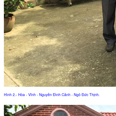
Hình 2.- Hòa - Vĩnh - Nguyễn Đình Cảnh - Ngô Đức Thịnh.