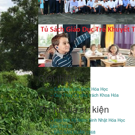
Giới thiệu
» Giới thiệu Gia Đình Hóa Học
» Quý Thầy Cô phụ trách Khoa Hóa
Tin tưc và sự kiện
» Họp Mặt Kỷ Niệm Sinh Nhật Hóa Học
Lần Thứ 55
» ĐẶC SAN XUÂN 1968