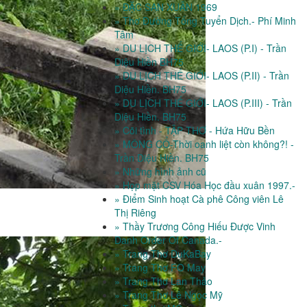
» ĐẶC SAN XUÂN 1969
» Thơ Đường Tống Tuyển Dịch.- Phí Minh
Tâm
» DU LỊCH THẾ GIỚI- LAOS (P.I) - Trần
Diệu Hiền BH75
» DU LỊCH THẾ GIỚI- LAOS (P.II) - Trần
Diệu Hiền. BH75
» DU LỊCH THẾ GIỚI- LAOS (P.III) - Trần
Diệu Hiền. BH75
» Cõi tình - TẬP THƠ - Hứa Hữu Bền
» MÔNG CỔ-Thời oanh liệt còn không?! -
Trần Diệu Hiền. BH75
» Những hình ảnh cũ
» Họp mặt CSV Hóa Học đầu xuân 1997.-
» Điểm Sinh hoạt Cà phê Công viên Lê
Thị Riêng
» Thầy Trương Công Hiếu Được Vinh
Danh Order Of Canada.-
» Trang Thơ DuKaBay
» Trang Thơ FO May
» Trang Thơ Lan Thảo
» Trang Thơ Lê Ngọc Mỹ