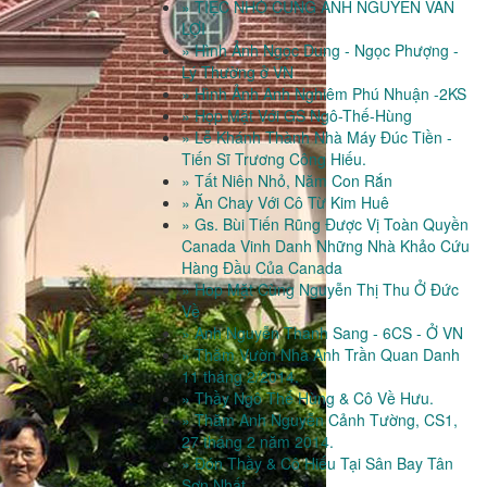
» TIỆC NHỎ CÙNG ANH NGUYỄN VĂN
LỢI
» Hình Ảnh Ngọc Dung - Ngọc Phượng -
Lý Thường ở VN
» Hình Ảnh Anh Nghiêm Phú Nhuận -2KS
» Họp Mặt Với GS Ngô-Thế-Hùng
» Lễ Khánh Thành Nhà Máy Đúc Tiền -
Tiến Sĩ Trương Công Hiếu.
» Tất Niên Nhỏ, Năm Con Rắn
» Ăn Chay Với Cô Từ Kim Huê
» Gs. Bùi Tiến Rũng Được Vị Toàn Quyền
Canada Vinh Danh Những Nhà Khảo Cứu
Hàng Đầu Của Canada
» Hop Mặt Cùng Nguyễn Thị Thu Ở Đức
Về
» Anh Nguyễn Thanh Sang - 6CS - Ở VN
» Thăm Vườn Nhà Anh Trần Quan Danh
11 tháng 2/2014.
» Thầy Ngô Thế Hùng & Cô Về Hưu.
» Thăm Anh Nguyễn Cảnh Tường, CS1,
27 tháng 2 năm 2014.
» Đón Thầy & Cô Hiếu Tại Sân Bay Tân
Sơn Nhất.