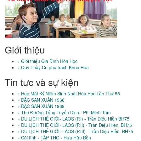
Giới thiệu
» Giới thiệu Gia Đình Hóa Học
» Quý Thầy Cô phụ trách Khoa Hóa
Tin tưc và sự kiện
» Họp Mặt Kỷ Niệm Sinh Nhật Hóa Học Lần Thứ 55
» ĐẶC SAN XUÂN 1968
» ĐẶC SAN XUÂN 1969
» Thơ Đường Tống Tuyển Dịch.- Phí Minh Tâm
» DU LỊCH THẾ GIỚI- LAOS (P.I) - Trần Diệu Hiền BH75
» DU LỊCH THẾ GIỚI- LAOS (P.II) - Trần Diệu Hiền. BH75
» DU LỊCH THẾ GIỚI- LAOS (P.III) - Trần Diệu Hiền. BH75
» Cõi tình - TẬP THƠ - Hứa Hữu Bền