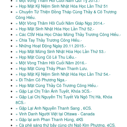
» Một Vòng Thăm Hỏi Cuối Năm Quí Tỵ 2013.-
» Họp Mặt Kỷ Niệm Sinh Nhật Hóa Học Lần Thứ 51
» Chuyến Từ Thiện Đồng Tháp Cùng Thầy & Cô Trương
Công Hiếu.
» Một Vòng Thăm Hỏi Cuối Năm Giáp Ngọ 2014.-
» Họp Mặt Sinh Nhật Hóa Học Lần Thứ 52.-
» Các CSV Hóa Học Chào Mừng Thầy Trương Công Hiếu.-
» Chia Tay Thầy Trương Công Hiếu.-
» Những Hoạt Động Ngày 20.11.2015.-
» Họp Mặt Mừng Sinh Nhật Hóa Học Lần Thứ 53.-
» Họp Mặt Cùng Cô Lê Thu Liễu.-
» Một Vòng Thăm Hỏi Cuối Năm 2016.-
» Họp Mặt Cùng Thây Phan Thanh Lưu.
» Họp Mặt Kỷ Niệm Sinh Nhật Hóa Học Lần Thứ 54.-
» Đi Thăm Cô Phương Nga.-
» Họp Mặt Cùng Thầy Cô Trương Công Hiếu.-
» Gặp Lại Chị Trần Ánh Tuyết, Khóa 3CS.-
» Gặp Lại Chị Nguyễn Thị Tuyết Và Ngô Thị Hà, Khóa
8CS.-
» Gặp Lại Anh Nguyễn Thanh Sang , 6CS.
» Vinh Danh Người Việt tại Ottawa - Canada
» Gặp lại anh Phan Thanh Hùng, 4KS
» Cà phê sáng thứ bảy cùng chị Ngô Kim Phượng, 4CS.