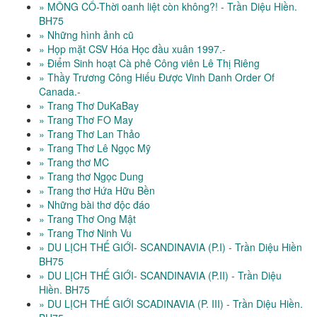
» MÔNG CỔ-Thời oanh liệt còn không?! - Trần Diệu Hiền.
BH75
» Những hình ảnh cũ
» Họp mặt CSV Hóa Học đầu xuân 1997.-
» Điểm Sinh hoạt Cà phê Công viên Lê Thị Riêng
» Thầy Trương Công Hiếu Được Vinh Danh Order Of
Canada.-
» Trang Thơ DuKaBay
» Trang Thơ FO May
» Trang Thơ Lan Thảo
» Trang Thơ Lê Ngọc Mỹ
» Trang thơ MC
» Trang thơ Ngọc Dung
» Trang thơ Hứa Hữu Bền
» Những bài thơ độc đáo
» Trang Thơ Ong Mật
» Trang Thơ Ninh Vu
» DU LỊCH THẾ GIỚI- SCANDINAVIA (P.I) - Trần Diệu Hiền
BH75
» DU LỊCH THẾ GIỚI- SCANDINAVIA (P.II) - Trần Diệu
Hiền. BH75
» DU LỊCH THẾ GIỚI SCADINAVIA (P. III) - Trần Diệu Hiền.