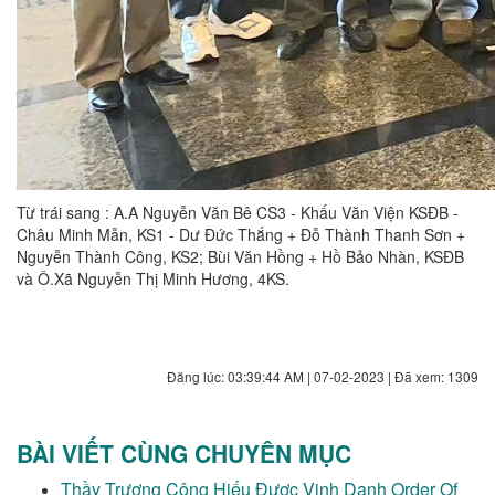
Từ trái sang : A.A Nguyễn Văn Bê CS3 - Khấu Văn Viện KSĐB -
Châu Minh Mẫn, KS1 - Dư Đức Thắng + Đỗ Thành Thanh Sơn +
Nguyễn Thành Công, KS2; Bùi Văn Hồng + Hồ Bảo Nhàn, KSĐB
và Ô.Xã Nguyễn Thị Minh Hương, 4KS.
Đăng lúc: 03:39:44 AM | 07-02-2023 | Đã xem: 1309
BÀI VIẾT CÙNG CHUYÊN MỤC
Thầy Trương Công Hiếu Được Vinh Danh Order Of