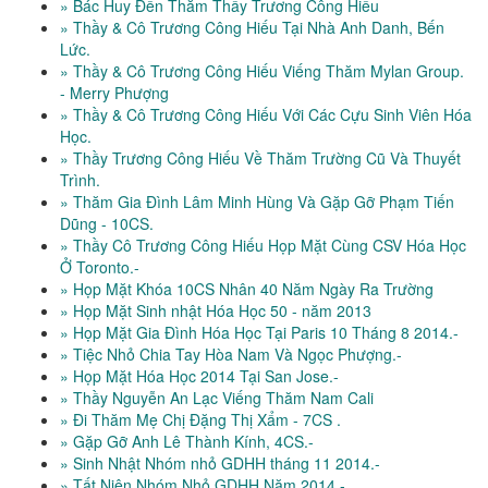
» Bác Huy Đến Thăm Thầy Trương Công Hiếu
» Thầy & Cô Trương Công Hiếu Tại Nhà Anh Danh, Bến
Lức.
» Thầy & Cô Trương Công Hiếu Viếng Thăm Mylan Group.
- Merry Phượng
» Thầy & Cô Trương Công Hiếu Với Các Cựu Sinh Viên Hóa
Học.
» Thầy Trương Công Hiếu Về Thăm Trường Cũ Và Thuyết
Trình.
» Thăm Gia Đình Lâm Minh Hùng Và Gặp Gỡ Phạm Tiến
Dũng - 10CS.
» Thầy Cô Trương Công Hiếu Họp Mặt Cùng CSV Hóa Học
Ở Toronto.-
» Họp Mặt Khóa 10CS Nhân 40 Năm Ngày Ra Trường
» Họp Mặt Sinh nhật Hóa Học 50 - năm 2013
» Họp Mặt Gia Đình Hóa Học Tại Paris 10 Tháng 8 2014.-
» Tiệc Nhỏ Chia Tay Hòa Nam Và Ngọc Phượng.-
» Họp Mặt Hóa Học 2014 Tại San Jose.-
» Thầy Nguyễn An Lạc Viếng Thăm Nam Cali
» Đi Thăm Mẹ Chị Đặng Thị Xẩm - 7CS .
» Gặp Gỡ Anh Lê Thành Kính, 4CS.-
» Sinh Nhật Nhóm nhỏ GDHH tháng 11 2014.-
» Tất Niên Nhóm Nhỏ GDHH Năm 2014.-