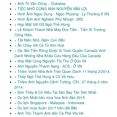
» Anh Tô Văn Dũng .- Dukabay
» TIỆC NHỎ CÙNG ANH NGUYỄN VĂN LỢI
» Hình Ảnh Ngọc Dung - Ngọc Phượng - Lý Thường ở VN
» Hình Ảnh Anh Nghiêm Phú Nhuận -2KS
» Họp Mặt Với GS Ngô-Thế-Hùng
» Lễ Khánh Thành Nhà Máy Đúc Tiền - Tiến Sĩ Trương
Công Hiếu.
» Tất Niên Nhỏ, Năm Con Rắn
» Ăn Chay Với Cô Từ Kim Huê
» Gs. Bùi Tiến Rũng Được Vị Toàn Quyền Canada Vinh
Danh Những Nhà Khảo Cứu Hàng Đầu Của Canada
» Hop Mặt Cùng Nguyễn Thị Thu Ở Đức Về
» Anh Nguyễn Thanh Sang - 6CS - Ở VN
» Thăm Vườn Nhà Anh Trần Quan Danh 11 tháng 2/2014.
» Thầy Ngô Thế Hùng & Cô Về Hưu.
» Thăm Anh Nguyễn Cảnh Tường, CS1, 27 tháng 2 năm
2014.
» Đón Thầy & Cô Hiếu Tại Sân Bay Tân Sơn Nhất.
» Du lịch Nhật bản mùa hoa Anh đào 2015
» Du lịch Singapore - Malaysia - Indonesia
» Du lịch mùa Xuân 2017 trên đất Bắc
» Anh Tôn Thạnh Anh đến Cà Phê Vĩa Hè