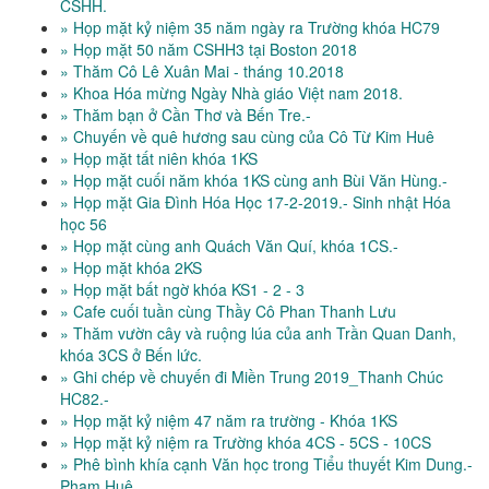
CSHH.
» Họp mặt kỷ niệm 35 năm ngày ra Trường khóa HC79
» Họp mặt 50 năm CSHH3 tại Boston 2018
» Thăm Cô Lê Xuân Mai - tháng 10.2018
» Khoa Hóa mừng Ngày Nhà giáo Việt nam 2018.
» Thăm bạn ở Cần Thơ và Bến Tre.-
» Chuyến về quê hương sau cùng của Cô Từ Kim Huê
» Họp mặt tất niên khóa 1KS
» Họp mặt cuối năm khóa 1KS cùng anh Bùi Văn Hùng.-
» Họp mặt Gia Đình Hóa Học 17-2-2019.- Sinh nhật Hóa
học 56
» Họp mặt cùng anh Quách Văn Quí, khóa 1CS.-
» Họp mặt khóa 2KS
» Họp mặt bất ngờ khóa KS1 - 2 - 3
» Cafe cuối tuần cùng Thầy Cô Phan Thanh Lưu
» Thăm vườn cây và ruộng lúa của anh Trần Quan Danh,
khóa 3CS ở Bến lức.
» Ghi chép về chuyến đi Miền Trung 2019_Thanh Chúc
HC82.-
» Họp mặt kỷ niệm 47 năm ra trường - Khóa 1KS
» Họp mặt kỷ niệm ra Trường khóa 4CS - 5CS - 10CS
» Phê bình khía cạnh Văn học trong Tiểu thuyết Kim Dung.-
Phạm Huê.