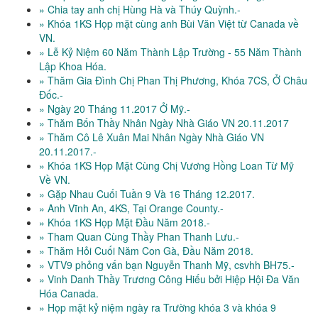
» Chia tay anh chị Hùng Hà và Thúy Quỳnh.-
» Khóa 1KS Họp mặt cùng anh Bùi Văn Việt từ Canada về
VN.
» Lễ Kỷ Niệm 60 Năm Thành Lập Trường - 55 Năm Thành
Lập Khoa Hóa.
» Thăm Gia Đình Chị Phan Thị Phương, Khóa 7CS, Ở Châu
Đốc.-
» Ngày 20 Tháng 11.2017 Ở Mỹ.-
» Thăm Bốn Thầy Nhân Ngày Nhà Giáo VN 20.11.2017
» Thăm Cô Lê Xuân Mai Nhân Ngày Nhà Giáo VN
20.11.2017.-
» Khóa 1KS Họp Mặt Cùng Chị Vương Hồng Loan Từ Mỹ
Về VN.
» Gặp Nhau Cuối Tuần 9 Và 16 Tháng 12.2017.
» Anh Vĩnh An, 4KS, Tại Orange County.-
» Khóa 1KS Họp Mặt Đầu Năm 2018.-
» Tham Quan Cùng Thầy Phan Thanh Lưu.-
» Thăm Hỏi Cuối Năm Con Gà, Đầu Năm 2018.
» VTV9 phỏng vấn bạn Nguyễn Thanh Mỹ, csvhh BH75.-
» Vinh Danh Thầy Trương Công Hiếu bởi Hiệp Hội Đa Văn
Hóa Canada.
» Họp mặt kỷ niệm ngày ra Trường khóa 3 và khóa 9