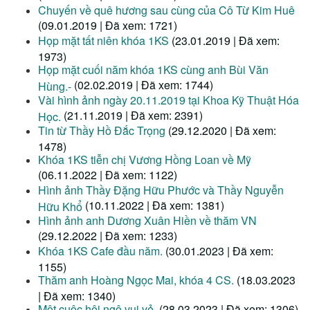
Chuyến về quê hương sau cùng của Cô Từ Kim Huê
(09.01.2019 | Đã xem: 1721)
Họp mặt tất niên khóa 1KS
(23.01.2019 | Đã xem:
1973)
Họp mặt cuối năm khóa 1KS cùng anh Bùi Văn
(02.02.2019 | Đã xem: 1744)
Hùng.-
Vài hình ảnh ngày 20.11.2019 tại Khoa Kỹ Thuật Hóa
(21.11.2019 | Đã xem: 2391)
Học.
Tin từ Thầy Hồ Đắc Trọng
(29.12.2020 | Đã xem:
1478)
Khóa 1KS tiễn chị Vương Hồng Loan về Mỹ
(06.11.2022 | Đã xem: 1122)
Hình ảnh Thầy Đặng Hữu Phước và Thầy Nguyễn
(10.11.2022 | Đã xem: 1381)
Hữu Khổ
Hình ảnh anh Dương Xuân Hiền về thăm VN
(29.12.2022 | Đã xem: 1233)
Khóa 1KS Cafe đầu năm.
(30.01.2023 | Đã xem:
1155)
Thăm anh Hoàng Ngọc Mai, khóa 4 CS.
(18.03.2023
| Đã xem: 1340)
Một cuộc hội ngộ vui vẻ.
(28.03.2023 | Đã xem: 1306)