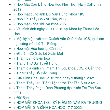
» Họp Mặt Cao Đẳng Hóa Học Phú Thọ - Nam California
2019
» Họp mặt cùng anh Bùi Văn Hùng, khóa 1KS
» Nhớ Ơn Thầy Cô.- Vi Trần, 2CS
» Họp mặt khóa 1KS và khóa 2KS
» Vài hình ảnh ngày 20.11.2019 tại Khoa Kỹ Thuật Hóa
Học.
» Một kỷ niệm với anh Quách Văn Quí, khóa 1CS, tại điểm
hẹn công viên Lê Thị Riêng.-
» Họp mặt Hóa học tại Cần thơ.-
» Đi thăm Cô Giáo Lê Xuân Mai
» Thăm bạn ở Biên hòa
» Trang Thơ Bùi Tuyết Hồng
» Thăm gia đình chị Phạm Thị Lợi, khóa 8CS, ở Cần thơ.-
» Tin từ Thầy Hồ Đắc Trọng
» Gia Đình Hóa Học về Trường ngày 9 tháng 1.2021
» Thăm Thầy Lưu Tiến Hiệp trước Tết Tân Sữu 2021.-
» Thăm Thầy Phạm Đình Phương dịp trước Tết Tân Sữu
2021.-
» Đôi Bạn
» HỌP MẶT KHÓA 1KS - KỶ NIỆM 50 NĂM RA TRƯỜNG
» HỌP MẶT GIA ĐÌNH HÓA HỌC 17 7 2022