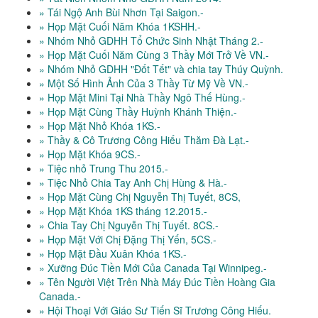
» Tái Ngộ Anh Bùi Nhơn Tại Saigon.-
» Họp Mặt Cuối Năm Khóa 1KSHH.-
» Nhóm Nhỏ GDHH Tổ Chức Sinh Nhật Tháng 2.-
» Họp Mặt Cuối Năm Cùng 3 Thầy Mới Trở Về VN.-
» Nhóm Nhỏ GDHH "Đốt Tết" và chia tay Thúy Quỳnh.
» Một Số Hình Ảnh Của 3 Thầy Từ Mỹ Về VN.-
» Họp Mặt Mini Tại Nhà Thầy Ngô Thế Hùng.-
» Họp Mặt Cùng Thầy Huỳnh Khánh Thiện.-
» Họp Mặt Nhỏ Khóa 1KS.-
» Thầy & Cô Trương Công Hiếu Thăm Đà Lạt.-
» Họp Mặt Khóa 9CS.-
» Tiệc nhỏ Trung Thu 2015.-
» Tiệc Nhỏ Chia Tay Anh Chị Hùng & Hà.-
» Họp Mặt Cùng Chị Nguyễn Thị Tuyết, 8CS,
» Họp Mặt Khóa 1KS tháng 12.2015.-
» Chia Tay Chị Nguyễn Thị Tuyết. 8CS.-
» Họp Mặt Với Chị Đặng Thị Yến, 5CS.-
» Họp Mặt Đầu Xuân Khóa 1KS.-
» Xưỡng Đúc Tiền Mới Của Canada Tại Winnipeg.-
» Tên Người Việt Trên Nhà Máy Đúc Tiền Hoàng Gia
Canada.-
» Hội Thoại Với Giáo Sư Tiến Sĩ Trương Công Hiếu.