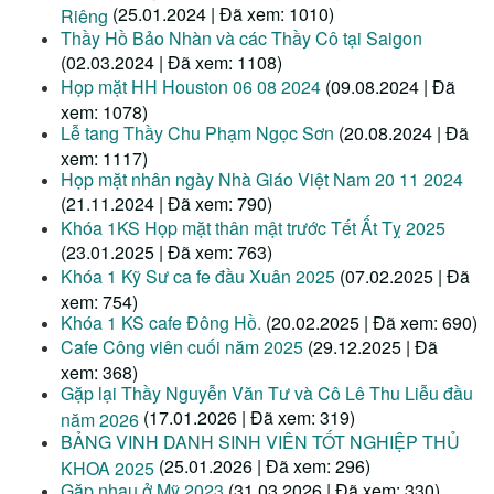
(25.01.2024 | Đã xem: 1010)
Riêng
Thầy Hồ Bảo Nhàn và các Thầy Cô tại Saigon
(02.03.2024 | Đã xem: 1108)
Họp mặt HH Houston 06 08 2024
(09.08.2024 | Đã
xem: 1078)
Lễ tang Thầy Chu Phạm Ngọc Sơn
(20.08.2024 | Đã
xem: 1117)
Họp mặt nhân ngày Nhà Giáo Việt Nam 20 11 2024
(21.11.2024 | Đã xem: 790)
Khóa 1KS Họp mặt thân mật trước Tết Ất Tỵ 2025
(23.01.2025 | Đã xem: 763)
Khóa 1 Kỹ Sư ca fe đầu Xuân 2025
(07.02.2025 | Đã
xem: 754)
Khóa 1 KS cafe Đông Hồ.
(20.02.2025 | Đã xem: 690)
Cafe Công viên cuối năm 2025
(29.12.2025 | Đã
xem: 368)
Gặp lại Thầy Nguyễn Văn Tư và Cô Lê Thu Liễu đầu
(17.01.2026 | Đã xem: 319)
năm 2026
BẢNG VINH DANH SINH VIÊN TỐT NGHIỆP THỦ
(25.01.2026 | Đã xem: 296)
KHOA 2025
Gặp nhau ở Mỹ 2023
(31.03.2026 | Đã xem: 330)