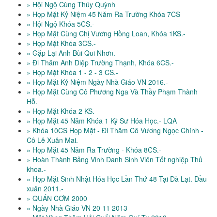
» Hội Ngộ Cùng Thúy Quỳnh
» Họp Mặt Kỷ Niệm 45 Năm Ra Trường Khóa 7CS
» Hội Ngộ Khóa 5CS.-
» Họp Mặt Cùng Chị Vương Hồng Loan, Khóa 1KS.-
» Họp Mặt Khóa 3CS.-
» Gặp Lại Anh Bùi Qui Nhơn.-
» Đi Thăm Anh Diệp Trường Thạnh, Khóa 6CS.-
» Họp Mặt Khóa 1 - 2 - 3 CS.-
» Họp Mặt Kỷ Niệm Ngày Nhà Giáo VN 2016.-
» Họp Mặt Cùng Cô Phương Nga Và Thầy Phạm Thành
Hỗ.
» Họp Mặt Khóa 2 KS.
» Họp Mặt 45 Năm Khóa 1 Kỹ Sư Hóa Học.- LQA
» Khóa 10CS Họp Mặt - Đi Thăm Cô Vương Ngọc Chính -
Cô Lê Xuân Mai.
» Họp Mặt 45 Năm Ra Trường - Khóa 8CS.-
» Hoàn Thành Bảng Vinh Danh Sinh Viên Tốt nghiệp Thủ
khoa.-
» Họp Mặt Sinh Nhật Hóa Học Lần Thứ 48 Tại Đà Lạt. Đầu
xuân 2011.-
» QUÁN CƠM 2000
» Ngày Nhà Giáo VN 20 11 2013