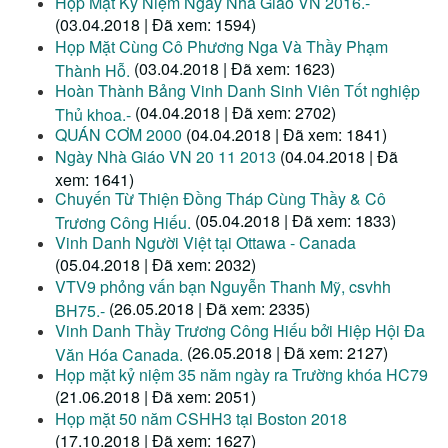
Họp Mặt Kỷ Niệm Ngày Nhà Giáo VN 2016.-
(03.04.2018 | Đã xem: 1594)
Họp Mặt Cùng Cô Phương Nga Và Thầy Phạm
(03.04.2018 | Đã xem: 1623)
Thành Hỗ.
Hoàn Thành Bảng Vinh Danh Sinh Viên Tốt nghiệp
(04.04.2018 | Đã xem: 2702)
Thủ khoa.-
QUÁN CƠM 2000
(04.04.2018 | Đã xem: 1841)
Ngày Nhà Giáo VN 20 11 2013
(04.04.2018 | Đã
xem: 1641)
Chuyến Từ Thiện Đồng Tháp Cùng Thầy & Cô
(05.04.2018 | Đã xem: 1833)
Trương Công Hiếu.
Vinh Danh Người Việt tại Ottawa - Canada
(05.04.2018 | Đã xem: 2032)
VTV9 phỏng vấn bạn Nguyễn Thanh Mỹ, csvhh
(26.05.2018 | Đã xem: 2335)
BH75.-
Vinh Danh Thầy Trương Công Hiếu bởi Hiệp Hội Đa
(26.05.2018 | Đã xem: 2127)
Văn Hóa Canada.
Họp mặt kỷ niệm 35 năm ngày ra Trường khóa HC79
(21.06.2018 | Đã xem: 2051)
Họp mặt 50 năm CSHH3 tại Boston 2018
(17.10.2018 | Đã xem: 1627)