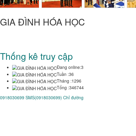
GIA ĐÌNH HÓA HỌC
CỰU SINH VIÊN HÓA-HỌC
Trung Tâm Quốc Gia Kỹ Thuật Phú Thọ - Trường Đại Học Bách
Khoa TP HCM
Thống kê truy cập
Đang online:
3
Tuần :
36
Tháng :
1296
Tổng :
346744
0918030699
SMS(0918030699)
Chỉ đường