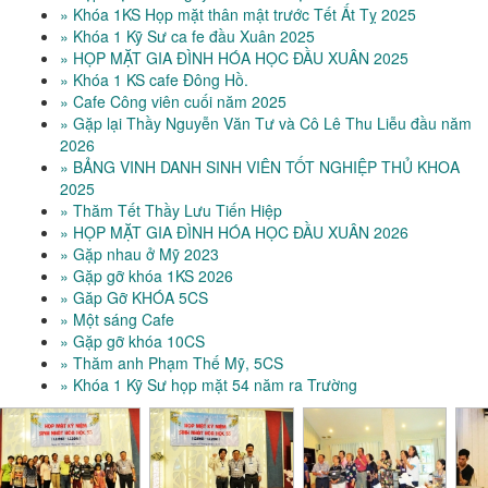
» Khóa 1KS Họp mặt thân mật trước Tết Ất Tỵ 2025
» Khóa 1 Kỹ Sư ca fe đầu Xuân 2025
» HỌP MẶT GIA ĐÌNH HÓA HỌC ĐẦU XUÂN 2025
» Khóa 1 KS cafe Đông Hồ.
» Cafe Công viên cuối năm 2025
» Gặp lại Thầy Nguyễn Văn Tư và Cô Lê Thu Liễu đầu năm
2026
» BẢNG VINH DANH SINH VIÊN TỐT NGHIỆP THỦ KHOA
2025
» Thăm Tết Thầy Lưu Tiến Hiệp
» HỌP MẶT GIA ĐÌNH HÓA HỌC ĐẦU XUÂN 2026
» Gặp nhau ở Mỹ 2023
» Gặp gỡ khóa 1KS 2026
» Găp Gỡ KHÓA 5CS
» Một sáng Cafe
» Gặp gỡ khóa 10CS
» Thăm anh Phạm Thế Mỹ, 5CS
» Khóa 1 Kỹ Sư họp mặt 54 năm ra Trường