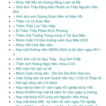
» Khóa 1KS tiễn chị Vương Hồng Loan về Mỹ
» Hình ảnh Thầy Đặng Hữu Phước và Thầy Nguyễn Hữu
Khổ
» Hình ảnh anh Dương Xuân Hiền về thăm VN
» Thăm Cô Lê Xuân Mai
» Thăm Thầy Lưu Tiến Hiệp.
» Đi Thăm Thầy Phạm Đình Phương.
» Thăm nhà Trưởng Tràng mồng 4 Tết Quý Mão
» Nhóm Cafe CV khai trương xuân Quý Mão 2023
» Khóa 1KS Cafe đầu năm.
» Hop mặt thường niên GĐHH 2023 và kỷ niệm ngày HH 1-
2
» Hình ảnh một số Quý Thầy - Quý Anh ở Mỹ
» Thăm anh Hoàng Ngọc Mai, khóa 4 CS.
» Một cuộc hội ngộ vui vẻ.
» Nhóm Cafe Công viên : Giữ lửa Gia đình Hóa học.
» Cafe Công viên và anh Quách Văn Quí (1CS) từ Pháp về
» Hội ngộ công viên 3.6.2023
» Họp mặt kỷ niệm 51 năm ngày tốt nghiệp khóa 1KS
» Khóa 9CSHH họp mặt kỷ niệm 50 năm ngày ra trường
» Họp mặt khóa 5CS cùng anh Nguyễn Hữu Hùng
» Họp mặt khóa 2KS - kỷ niêm 50 năm ngày Tốt nghiệp