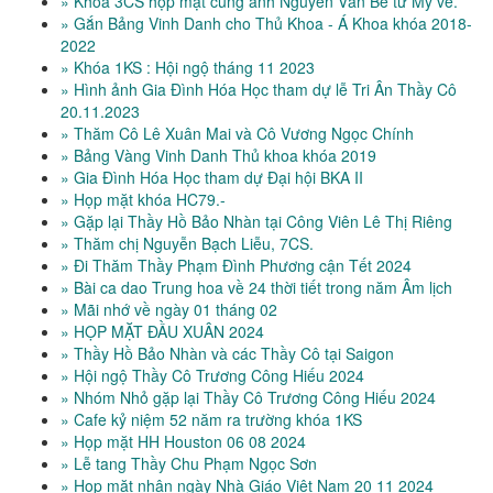
» Khóa 3CS họp mặt cùng anh Nguyễn Văn Bê từ Mỹ về.
» Gắn Bảng Vinh Danh cho Thủ Khoa - Á Khoa khóa 2018-
2022
» Khóa 1KS : Hội ngộ tháng 11 2023
» Hình ảnh Gia Đình Hóa Học tham dự lễ Tri Ân Thầy Cô
20.11.2023
» Thăm Cô Lê Xuân Mai và Cô Vương Ngọc Chính
» Bảng Vàng Vinh Danh Thủ khoa khóa 2019
» Gia Đình Hóa Học tham dự Đại hội BKA II
» Họp mặt khóa HC79.-
» Gặp lại Thầy Hồ Bảo Nhàn tại Công Viên Lê Thị Riêng
» Thăm chị Nguyễn Bạch Liễu, 7CS.
» Đi Thăm Thầy Phạm Đình Phương cận Tết 2024
» Bài ca dao Trung hoa về 24 thời tiết trong năm Âm lịch
» Mãi nhớ về ngày 01 tháng 02
» HỌP MẶT ĐẦU XUÂN 2024
» Thầy Hồ Bảo Nhàn và các Thầy Cô tại Saigon
» Hội ngộ Thầy Cô Trương Công Hiếu 2024
» Nhóm Nhỏ gặp lại Thầy Cô Trương Công Hiếu 2024
» Cafe kỷ niệm 52 năm ra trường khóa 1KS
» Họp mặt HH Houston 06 08 2024
» Lễ tang Thầy Chu Phạm Ngọc Sơn
» Họp mặt nhân ngày Nhà Giáo Việt Nam 20 11 2024