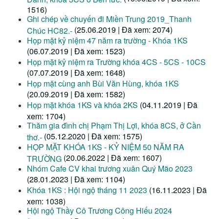
1516)
Ghi chép về chuyến đi Miền Trung 2019_Thanh
(25.06.2019 | Đã xem: 2074)
Chúc HC82.-
Họp mặt kỷ niệm 47 năm ra trường - Khóa 1KS
(06.07.2019 | Đã xem: 1523)
Họp mặt kỷ niệm ra Trường khóa 4CS - 5CS - 10CS
(07.07.2019 | Đã xem: 1648)
Họp mặt cùng anh Bùi Văn Hùng, khóa 1KS
(20.09.2019 | Đã xem: 1582)
Họp mặt khóa 1KS và khóa 2KS
(04.11.2019 | Đã
xem: 1704)
Thăm gia đình chị Phạm Thị Lợi, khóa 8CS, ở Cần
(05.12.2020 | Đã xem: 1575)
thơ.-
HỌP MẶT KHÓA 1KS - KỶ NIỆM 50 NĂM RA
(20.06.2022 | Đã xem: 1607)
TRƯỜNG
Nhóm Cafe CV khai trương xuân Quý Mão 2023
(28.01.2023 | Đã xem: 1104)
Khóa 1KS : Hội ngộ tháng 11 2023
(16.11.2023 | Đã
xem: 1038)
Hội ngộ Thầy Cô Trương Công Hiếu 2024