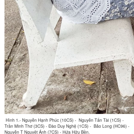
Hình 1.- Nguyễn Hạnh Phúc (10CS) - Nguyễn Tấn Tài (1CS) -
Trần Minh Thơ (3CS) - Đào Duy Nghệ (1CS) - Bảo Long (HC96) -
Nguyễn T Nguyệt Ánh (7CS) - Hứa Hữu Bền.