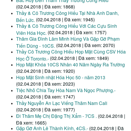
Bác Huy Đến Thăm Thầy Trương Công Hiếu
(02.04.2018 | Đã xem: 1868)
Thầy & Cô Trương Công Hiếu Tại Nhà Anh Danh,
(02.04.2018 | Đã xem: 1945)
Bến Lức.
Thầy & Cô Trương Công Hiếu Với Các Cựu Sinh
(02.04.2018 | Đã xem: 1757)
Viên Hóa Học.
Thăm Gia Đình Lâm Minh Hùng Và Gặp Gỡ Phạm
(02.04.2018 | Đã xem: 2070)
Tiến Dũng - 10CS.
Thầy Cô Trương Công Hiếu Họp Mặt Cùng CSV Hóa
(02.04.2018 | Đã xem: 1849)
Học Ở Toronto.-
Họp Mặt Khóa 10CS Nhân 40 Năm Ngày Ra Trường
(02.04.2018 | Đã xem: 1920)
Họp Mặt Sinh nhật Hóa Học 50 - năm 2013
(02.04.2018 | Đã xem: 2023)
Tiệc Nhỏ Chia Tay Hòa Nam Và Ngọc Phượng.-
(02.04.2018 | Đã xem: 1747)
Thầy Nguyễn An Lạc Viếng Thăm Nam Cali
(02.04.2018 | Đã xem: 1977)
Đi Thăm Mẹ Chị Đặng Thị Xẩm - 7CS .
(02.04.2018 |
Đã xem: 1665)
Gặp Gỡ Anh Lê Thành Kính, 4CS.-
(02.04.2018 | Đã