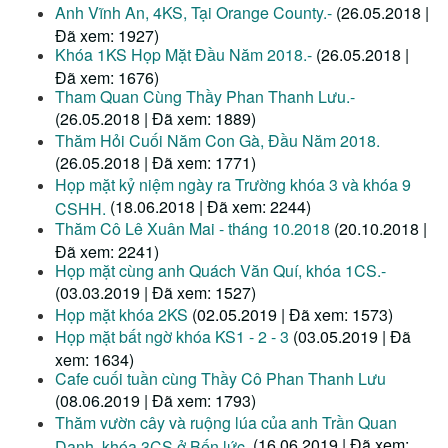
Anh Vĩnh An, 4KS, Tại Orange County.-
(26.05.2018 |
Đã xem: 1927)
Khóa 1KS Họp Mặt Đầu Năm 2018.-
(26.05.2018 |
Đã xem: 1676)
Tham Quan Cùng Thầy Phan Thanh Lưu.-
(26.05.2018 | Đã xem: 1889)
Thăm Hỏi Cuối Năm Con Gà, Đầu Năm 2018.
(26.05.2018 | Đã xem: 1771)
Họp mặt kỷ niệm ngày ra Trường khóa 3 và khóa 9
(18.06.2018 | Đã xem: 2244)
CSHH.
Thăm Cô Lê Xuân Mai - tháng 10.2018
(20.10.2018 |
Đã xem: 2241)
Họp mặt cùng anh Quách Văn Quí, khóa 1CS.-
(03.03.2019 | Đã xem: 1527)
Họp mặt khóa 2KS
(02.05.2019 | Đã xem: 1573)
Họp mặt bất ngờ khóa KS1 - 2 - 3
(03.05.2019 | Đã
xem: 1634)
Cafe cuối tuần cùng Thầy Cô Phan Thanh Lưu
(08.06.2019 | Đã xem: 1793)
Thăm vườn cây và ruộng lúa của anh Trần Quan
(16.06.2019 | Đã xem:
Danh, khóa 3CS ở Bến lức.