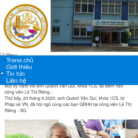
Menu
Trang chủ
Giới thiệu
Tin tức
+
Liên hệ
Một kỷ niệm với anh Quách Văn Quí, khóa 1CS, tại điểm hẹn
công viên Lê Thị Riêng.-
Thứ bảy, 20 tháng 6.2020, anh Quách Văn Quí, khóa 1CS, từ
Pháp về VN, đã hội ngộ cùng các bạn GĐHH tại công viên Lê Thị
Riêng - SG