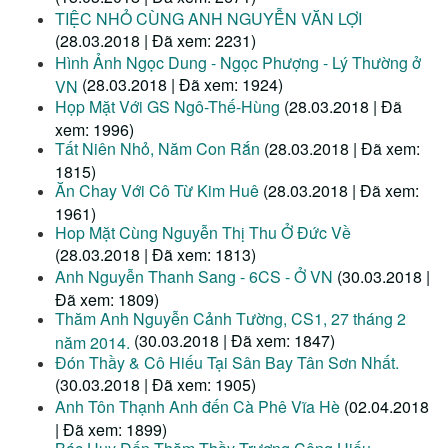
TIỆC NHỎ CÙNG ANH NGUYỄN VĂN LỢI
(28.03.2018 | Đã xem: 2231)
Hình Ảnh Ngọc Dung - Ngọc Phượng - Lý Thường ở
(28.03.2018 | Đã xem: 1924)
VN
Họp Mặt Với GS Ngô-Thế-Hùng
(28.03.2018 | Đã
xem: 1996)
Tất Niên Nhỏ, Năm Con Rắn
(28.03.2018 | Đã xem:
1815)
Ăn Chay Với Cô Từ Kim Huê
(28.03.2018 | Đã xem:
1961)
Hop Mặt Cùng Nguyễn Thị Thu Ở Đức Về
(28.03.2018 | Đã xem: 1813)
Anh Nguyễn Thanh Sang - 6CS - Ở VN
(30.03.2018 |
Đã xem: 1809)
Thăm Anh Nguyễn Cảnh Tường, CS1, 27 tháng 2
(30.03.2018 | Đã xem: 1847)
năm 2014.
Đón Thầy & Cô Hiếu Tại Sân Bay Tân Sơn Nhất.
(30.03.2018 | Đã xem: 1905)
Anh Tôn Thạnh Anh đến Cà Phê Vĩa Hè
(02.04.2018
| Đã xem: 1899)