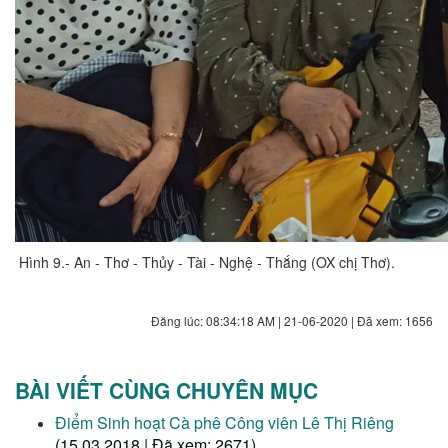
Hình 9.- An - Thơ - Thủy - Tài - Nghệ - Thắng (OX chị Thơ).
Đăng lúc: 08:34:18 AM | 21-06-2020 | Đã xem: 1656
BÀI VIẾT CÙNG CHUYÊN MỤC
Điểm Sinh hoạt Cà phê Công viên Lê Thị Riêng
(15.03.2018 | Đã xem: 2671)