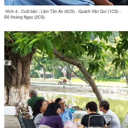
Hình 4.- Cuối bàn : Lâm Tấn An (6CS) - Quách Văn Quí (1CS) -
Đỗ Hoàng Ngọc (2CS)