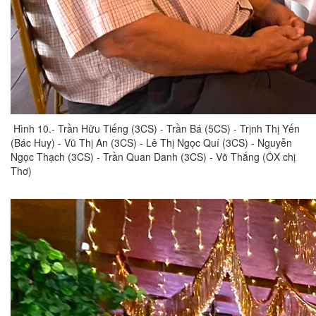
Hình 10.- Trần Hữu Tiếng (3CS) - Trần Bá (5CS) - Trịnh Thị Yến
(Bác Huy) - Vũ Thị An (3CS) - Lê Thị Ngọc Quí (3CS) - Nguyễn
Ngọc Thạch (3CS) - Trần Quan Danh (3CS) - Võ Thắng (ÔX chị
Thơ)