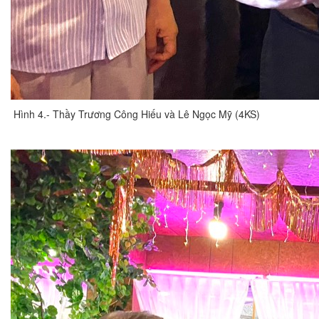
Hình 4.- Thầy Trương Công Hiếu và Lê Ngọc Mỹ (4KS)