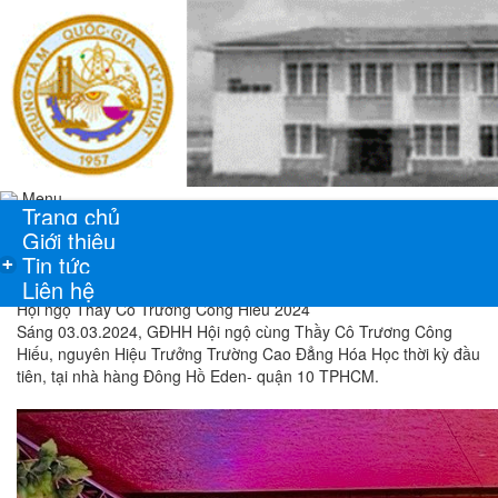
Menu
Trang chủ
Giới thiệu
Tin tức
+
Liên hệ
Hội ngộ Thầy Cô Trương Công Hiếu 2024
Sáng 03.03.2024, GĐHH Hội ngộ cùng Thầy Cô Trương Công
Hiếu, nguyên Hiệu Trưởng Trường Cao Đẳng Hóa Học thời kỳ đầu
tiên, tại nhà hàng Đông Hồ Eden- quận 10 TPHCM.