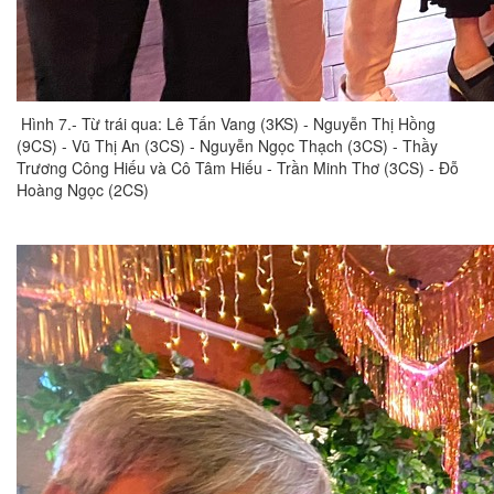
Hình 7.- Từ trái qua: Lê Tấn Vang (3KS) - Nguyễn Thị Hồng
(9CS) - Vũ Thị An (3CS) - Nguyễn Ngọc Thạch (3CS) - Thầy
Trương Công Hiếu và Cô Tâm Hiếu - Trần Minh Thơ (3CS) - Đỗ
Hoàng Ngọc (2CS)