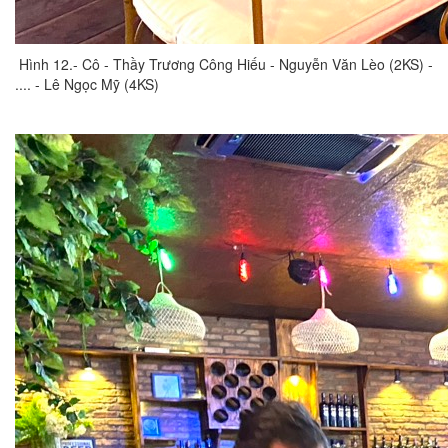
Hình 12.- Cô - Thầy Trương Công Hiếu - Nguyễn Văn Lèo (2KS) -
.... - Lê Ngọc Mỹ (4KS)