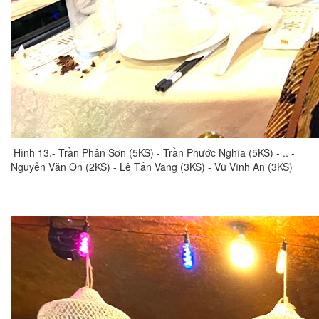
Hình 13.- Trần Phân Sơn (5KS) - Trần Phước Nghĩa (5KS) - .. -
Nguyễn Văn On (2KS) - Lê Tấn Vang (3KS) - Vũ Vĩnh An (3KS)