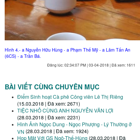
Hình 4.- a Nguyễn Hữu Hùng - a Phạm Thế Mỹ - a Lâm Tấn An
(6CS) - a Trần Bá.
Đăng lúc: 02:34:07 PM | 03-04-2018 | Đã xem: 1611
BÀI VIẾT CÙNG CHUYÊN MỤC
Điểm Sinh hoạt Cà phê Công viên Lê Thị Riêng
(15.03.2018 | Đã xem: 2671)
TIỆC NHỎ CÙNG ANH NGUYỄN VĂN LỢI
(28.03.2018 | Đã xem: 2231)
Hình Ảnh Ngọc Dung - Ngọc Phượng - Lý Thường ở
(28.03.2018 | Đã xem: 1924)
VN
Họp Mặt Với GS Ngô-Thế-Hùng
(28.03.2018 | Đã