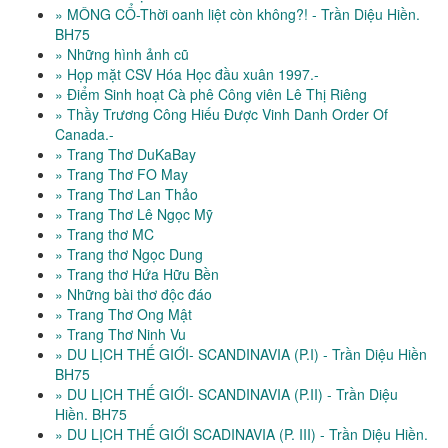
» MÔNG CỔ-Thời oanh liệt còn không?! - Trần Diệu Hiền.
BH75
» Những hình ảnh cũ
» Họp mặt CSV Hóa Học đầu xuân 1997.-
» Điểm Sinh hoạt Cà phê Công viên Lê Thị Riêng
» Thầy Trương Công Hiếu Được Vinh Danh Order Of
Canada.-
» Trang Thơ DuKaBay
» Trang Thơ FO May
» Trang Thơ Lan Thảo
» Trang Thơ Lê Ngọc Mỹ
» Trang thơ MC
» Trang thơ Ngọc Dung
» Trang thơ Hứa Hữu Bền
» Những bài thơ độc đáo
» Trang Thơ Ong Mật
» Trang Thơ Ninh Vu
» DU LỊCH THẾ GIỚI- SCANDINAVIA (P.I) - Trần Diệu Hiền
BH75
» DU LỊCH THẾ GIỚI- SCANDINAVIA (P.II) - Trần Diệu
Hiền. BH75
» DU LỊCH THẾ GIỚI SCADINAVIA (P. III) - Trần Diệu Hiền.