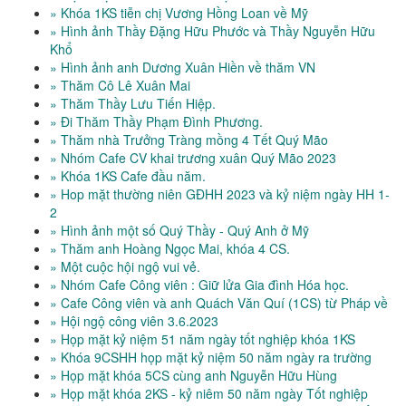
» Khóa 1KS tiễn chị Vương Hồng Loan về Mỹ
» Hình ảnh Thầy Đặng Hữu Phước và Thầy Nguyễn Hữu
Khổ
» Hình ảnh anh Dương Xuân Hiền về thăm VN
» Thăm Cô Lê Xuân Mai
» Thăm Thầy Lưu Tiến Hiệp.
» Đi Thăm Thầy Phạm Đình Phương.
» Thăm nhà Trưởng Tràng mồng 4 Tết Quý Mão
» Nhóm Cafe CV khai trương xuân Quý Mão 2023
» Khóa 1KS Cafe đầu năm.
» Hop mặt thường niên GĐHH 2023 và kỷ niệm ngày HH 1-
2
» Hình ảnh một số Quý Thầy - Quý Anh ở Mỹ
» Thăm anh Hoàng Ngọc Mai, khóa 4 CS.
» Một cuộc hội ngộ vui vẻ.
» Nhóm Cafe Công viên : Giữ lửa Gia đình Hóa học.
» Cafe Công viên và anh Quách Văn Quí (1CS) từ Pháp về
» Hội ngộ công viên 3.6.2023
» Họp mặt kỷ niệm 51 năm ngày tốt nghiệp khóa 1KS
» Khóa 9CSHH họp mặt kỷ niệm 50 năm ngày ra trường
» Họp mặt khóa 5CS cùng anh Nguyễn Hữu Hùng
» Họp mặt khóa 2KS - kỷ niêm 50 năm ngày Tốt nghiệp