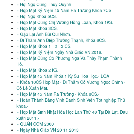
» Hội Ngộ Cùng Thúy Quỳnh
» Họp Mặt Kỷ Niệm 45 Năm Ra Trường Khóa 7CS
» Hội Ngộ Khóa 5CS.-
» Họp Mặt Cùng Chị Vương Hồng Loan, Khóa 1KS.-
» Họp Mặt Khóa 3CS.-
» Gặp Lại Anh Bùi Qui Nhơn.-
» Đi Thăm Anh Diệp Trường Thạnh, Khóa 6CS.-
» Họp Mặt Khóa 1 - 2 - 3 CS.-
» Họp Mặt Kỷ Niệm Ngày Nhà Giáo VN 2016.-
» Họp Mặt Cùng Cô Phương Nga Và Thầy Phạm Thành
Hỗ.
» Họp Mặt Khóa 2 KS.
» Họp Mặt 45 Năm Khóa 1 Kỹ Sư Hóa Học.- LQA
» Khóa 10CS Họp Mặt - Đi Thăm Cô Vương Ngọc Chính -
Cô Lê Xuân Mai.
» Họp Mặt 45 Năm Ra Trường - Khóa 8CS.-
» Hoàn Thành Bảng Vinh Danh Sinh Viên Tốt nghiệp Thủ
khoa.-
» Họp Mặt Sinh Nhật Hóa Học Lần Thứ 48 Tại Đà Lạt. Đầu
xuân 2011.-
» QUÁN CƠM 2000
» Ngày Nhà Giáo VN 20 11 2013