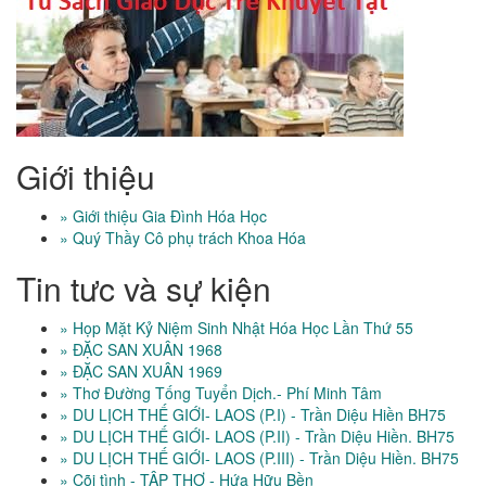
Giới thiệu
» Giới thiệu Gia Đình Hóa Học
» Quý Thầy Cô phụ trách Khoa Hóa
Tin tưc và sự kiện
» Họp Mặt Kỷ Niệm Sinh Nhật Hóa Học Lần Thứ 55
» ĐẶC SAN XUÂN 1968
» ĐẶC SAN XUÂN 1969
» Thơ Đường Tống Tuyển Dịch.- Phí Minh Tâm
» DU LỊCH THẾ GIỚI- LAOS (P.I) - Trần Diệu Hiền BH75
» DU LỊCH THẾ GIỚI- LAOS (P.II) - Trần Diệu Hiền. BH75
» DU LỊCH THẾ GIỚI- LAOS (P.III) - Trần Diệu Hiền. BH75
» Cõi tình - TẬP THƠ - Hứa Hữu Bền