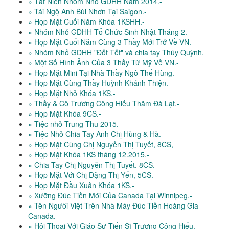
» Tất Niên Nhóm Nhỏ GDHH Năm 2014.-
» Tái Ngộ Anh Bùi Nhơn Tại Saigon.-
» Họp Mặt Cuối Năm Khóa 1KSHH.-
» Nhóm Nhỏ GDHH Tổ Chức Sinh Nhật Tháng 2.-
» Họp Mặt Cuối Năm Cùng 3 Thầy Mới Trở Về VN.-
» Nhóm Nhỏ GDHH "Đốt Tết" và chia tay Thúy Quỳnh.
» Một Số Hình Ảnh Của 3 Thầy Từ Mỹ Về VN.-
» Họp Mặt Mini Tại Nhà Thầy Ngô Thế Hùng.-
» Họp Mặt Cùng Thầy Huỳnh Khánh Thiện.-
» Họp Mặt Nhỏ Khóa 1KS.-
» Thầy & Cô Trương Công Hiếu Thăm Đà Lạt.-
» Họp Mặt Khóa 9CS.-
» Tiệc nhỏ Trung Thu 2015.-
» Tiệc Nhỏ Chia Tay Anh Chị Hùng & Hà.-
» Họp Mặt Cùng Chị Nguyễn Thị Tuyết, 8CS,
» Họp Mặt Khóa 1KS tháng 12.2015.-
» Chia Tay Chị Nguyễn Thị Tuyết. 8CS.-
» Họp Mặt Với Chị Đặng Thị Yến, 5CS.-
» Họp Mặt Đầu Xuân Khóa 1KS.-
» Xưỡng Đúc Tiền Mới Của Canada Tại Winnipeg.-
» Tên Người Việt Trên Nhà Máy Đúc Tiền Hoàng Gia
Canada.-
» Hội Thoại Với Giáo Sư Tiến Sĩ Trương Công Hiếu.