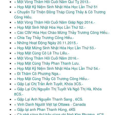
» Một Vòng Thăm Hỏi Cuối Năm Quí Tỵ 2013.-
» Họp Mặt Kỷ Niệm Sinh Nhật Hóa Học Lần Thứ 51
» Chuyến Từ Thiện Đồng Tháp Cùng Thầy & Cô Trương
Công Hiếu.
» Một Vòng Thăm Hỏi Cuối Năm Giáp Ngọ 2014.-
» Họp Mặt Sinh Nhật Hóa Học Lần Thứ 52.-
» Các CSV Hóa Học Chào Mừng Thầy Trương Công Hiếu.-
» Chia Tay Thầy Trương Công Hiếu.-
» Những Hoạt Động Ngày 20.11.2015.-
» Họp Mặt Mừng Sinh Nhật Hóa Học Lần Thứ 53.-
» Họp Mặt Cùng Cô Lê Thu Liễu.-
» Một Vòng Thăm Hỏi Cuối Năm 2016.-
» Họp Mặt Cùng Thây Phan Thanh Lưu.
» Họp Mặt Kỷ Niệm Sinh Nhật Hóa Học Lần Thứ 54.-
» Đi Thăm Cô Phương Nga.-
» Họp Mặt Cùng Thầy Cô Trương Công Hiếu.-
» Gặp Lại Chị Trần Ánh Tuyết, Khóa 3CS.-
» Gặp Lại Chị Nguyễn Thị Tuyết Và Ngô Thị Hà, Khóa
8CS.-
» Gặp Lại Anh Nguyễn Thanh Sang , 6CS.
» Vinh Danh Người Việt tại Ottawa - Canada
» Gặp lại anh Phan Thanh Hùng, 4KS
» Cà phê sáng thứ bảy cùng chị Ngô Kim Phượng, 4CS.