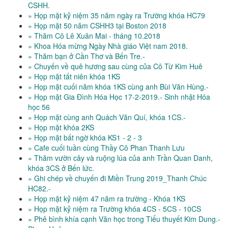
CSHH.
» Họp mặt kỷ niệm 35 năm ngày ra Trường khóa HC79
» Họp mặt 50 năm CSHH3 tại Boston 2018
» Thăm Cô Lê Xuân Mai - tháng 10.2018
» Khoa Hóa mừng Ngày Nhà giáo Việt nam 2018.
» Thăm bạn ở Cần Thơ và Bến Tre.-
» Chuyến về quê hương sau cùng của Cô Từ Kim Huê
» Họp mặt tất niên khóa 1KS
» Họp mặt cuối năm khóa 1KS cùng anh Bùi Văn Hùng.-
» Họp mặt Gia Đình Hóa Học 17-2-2019.- Sinh nhật Hóa
học 56
» Họp mặt cùng anh Quách Văn Quí, khóa 1CS.-
» Họp mặt khóa 2KS
» Họp mặt bất ngờ khóa KS1 - 2 - 3
» Cafe cuối tuần cùng Thầy Cô Phan Thanh Lưu
» Thăm vườn cây và ruộng lúa của anh Trần Quan Danh,
khóa 3CS ở Bến lức.
» Ghi chép về chuyến đi Miền Trung 2019_Thanh Chúc
HC82.-
» Họp mặt kỷ niệm 47 năm ra trường - Khóa 1KS
» Họp mặt kỷ niệm ra Trường khóa 4CS - 5CS - 10CS
» Phê bình khía cạnh Văn học trong Tiểu thuyết Kim Dung.-