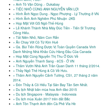
» Anh Tô Văn Dũng .- Dukabay
» TIỆC NHỎ CÙNG ANH NGUYỄN VĂN LỢI
» Hình Ảnh Ngọc Dung - Ngọc Phượng - Lý Thường ở VN
» Hình Ảnh Anh Nghiêm Phú Nhuận -2KS
» Họp Mặt Với GS Ngô-Thế-Hùng
» Lễ Khánh Thành Nhà Máy Đúc Tiền - Tiến Sĩ Trương
Công Hiếu.
» Tất Niên Nhỏ, Năm Con Rắn
» Ăn Chay Với Cô Từ Kim Huê
» Gs. Bùi Tiến Rũng Được Vị Toàn Quyền Canada Vinh
Danh Những Nhà Khảo Cứu Hàng Đầu Của Canada
» Hop Mặt Cùng Nguyễn Thị Thu Ở Đức Về
» Anh Nguyễn Thanh Sang - 6CS - Ở VN
» Thăm Vườn Nhà Anh Trần Quan Danh 11 tháng 2/2014.
» Thầy Ngô Thế Hùng & Cô Về Hưu.
» Thăm Anh Nguyễn Cảnh Tường, CS1, 27 tháng 2 năm
2014.
» Đón Thầy & Cô Hiếu Tại Sân Bay Tân Sơn Nhất.
» Du lịch Nhật bản mùa hoa Anh đào 2015
» Du lịch Singapore - Malaysia - Indonesia
» Du lịch mùa Xuân 2017 trên đất Bắc
» Anh Tôn Thạnh Anh đến Cà Phê Vĩa Hè