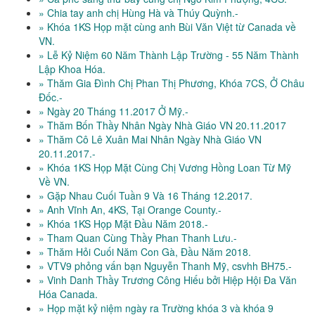
» Chia tay anh chị Hùng Hà và Thúy Quỳnh.-
» Khóa 1KS Họp mặt cùng anh Bùi Văn Việt từ Canada về
VN.
» Lễ Kỷ Niệm 60 Năm Thành Lập Trường - 55 Năm Thành
Lập Khoa Hóa.
» Thăm Gia Đình Chị Phan Thị Phương, Khóa 7CS, Ở Châu
Đốc.-
» Ngày 20 Tháng 11.2017 Ở Mỹ.-
» Thăm Bốn Thầy Nhân Ngày Nhà Giáo VN 20.11.2017
» Thăm Cô Lê Xuân Mai Nhân Ngày Nhà Giáo VN
20.11.2017.-
» Khóa 1KS Họp Mặt Cùng Chị Vương Hồng Loan Từ Mỹ
Về VN.
» Gặp Nhau Cuối Tuần 9 Và 16 Tháng 12.2017.
» Anh Vĩnh An, 4KS, Tại Orange County.-
» Khóa 1KS Họp Mặt Đầu Năm 2018.-
» Tham Quan Cùng Thầy Phan Thanh Lưu.-
» Thăm Hỏi Cuối Năm Con Gà, Đầu Năm 2018.
» VTV9 phỏng vấn bạn Nguyễn Thanh Mỹ, csvhh BH75.-
» Vinh Danh Thầy Trương Công Hiếu bởi Hiệp Hội Đa Văn
Hóa Canada.
» Họp mặt kỷ niệm ngày ra Trường khóa 3 và khóa 9