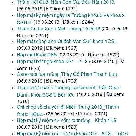
Thăm Hỏi Cuối Năm Con Gà, Đầu Năm 2018.
(26.05.2018 | Đã xem: 1771)
Họp mặt kỷ niệm ngày ra Trường khóa 3 và khóa 9
(18.06.2018 | Đã xem: 2244)
CSHH.
Thăm Cô Lê Xuân Mai - tháng 10.2018
(20.10.2018 |
Đã xem: 2241)
Họp mặt cùng anh Quách Văn Quí, khóa 1CS.-
(03.03.2019 | Đã xem: 1527)
Họp mặt khóa 2KS
(02.05.2019 | Đã xem: 1573)
Họp mặt bất ngờ khóa KS1 - 2 - 3
(03.05.2019 | Đã
xem: 1634)
Cafe cuối tuần cùng Thầy Cô Phan Thanh Lưu
(08.06.2019 | Đã xem: 1793)
Thăm vườn cây và ruộng lúa của anh Trần Quan
(16.06.2019 | Đã xem:
Danh, khóa 3CS ở Bến lức.
1516)
Ghi chép về chuyến đi Miền Trung 2019_Thanh
(25.06.2019 | Đã xem: 2074)
Chúc HC82.-
Họp mặt kỷ niệm 47 năm ra trường - Khóa 1KS
(06.07.2019 | Đã xem: 1523)
Họp mặt kỷ niệm ra Trường khóa 4CS - 5CS - 10CS