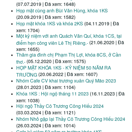
(07.07.2019 | Đã xem: 1648)
Họp mặt cùng anh Bùi Văn Hùng, khóa 1KS
(20.09.2019 | Đã xem: 1582)
Họp mặt khóa 1KS và khóa 2KS
(04.11.2019 | Đã
xem: 1704)
Một kỷ niệm với anh Quách Văn Quí, khóa 1CS, tại
(21.06.2020 | Đã
điểm hẹn công viên Lê Thị Riêng.-
xem: 1655)
Thăm gia đình chị Phạm Thị Lợi, khóa 8CS, ở Cần
(05.12.2020 | Đã xem: 1575)
thơ.-
HỌP MẶT KHÓA 1KS - KỶ NIỆM 50 NĂM RA
(20.06.2022 | Đã xem: 1607)
TRƯỜNG
Nhóm Cafe CV khai trương xuân Quý Mão 2023
(28.01.2023 | Đã xem: 1104)
Khóa 1KS : Hội ngộ tháng 11 2023
(16.11.2023 | Đã
xem: 1038)
Hội ngộ Thầy Cô Trương Công Hiếu 2024
(03.03.2024 | Đã xem: 1121)
Nhóm Nhỏ gặp lại Thầy Cô Trương Công Hiếu 2024
(26.03.2024 | Đã xem: 1014)
Cafe kỷ niệm 52 năm ra trường khóa 1KS