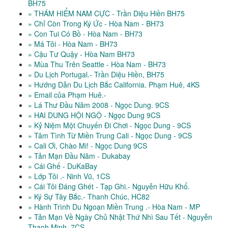
BH75
» THÁM HIỂM NAM CỰC - Trần Diệu Hiền BH75
» Chỉ Còn Trong Ký Ức - Hòa Nam - BH73
» Con Tui Có Bồ - Hòa Nam - BH73
» Má Tôi - Hòa Nam - BH73
» Cậu Tư Quậy - Hòa Nam BH73
» Mùa Thu Trên Seattle - Hòa Nam - BH73
» Du Lịch Portugal.- Trần Diệu Hiền, BH75
» Hướng Dẫn Du Lịch Bắc California. Phạm Huê, 4KS
» Email của Phạm Huê.-
» Lá Thư Đầu Năm 2008 - Ngọc Dung. 9CS
» HAI DUNG HỘI NGỘ - Ngọc Dung 9CS
» Kỷ Niệm Một Chuyến Đi Chơi - Ngọc Dung - 9CS
» Tâm Tình Từ Miền Trung Cali - Ngọc Dung - 9CS
» Cali Ơi, Chào Mi! - Ngọc Dung 9CS
» Tản Mạn Đầu Năm - Dukabay
» Cái Ghế - DuKaBay
» Lớp Tôi .- Ninh Vũ, 1CS
» Cái Tôi Đáng Ghét - Tạp Ghi.- Nguyễn Hữu Khổ.
» Ký Sự Tây Bắc.- Thanh Chúc, HC82
» Hành Trình Du Ngoạn Miền Trung .- Hòa Nam - MP
» Tản Mạn Về Ngày Chủ Nhật Thứ Nhì Sau Tết - Nguyễn
Thanh Minh, 7CS.-