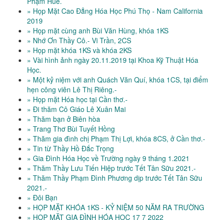
Phạm Huê.
» Họp Mặt Cao Đẳng Hóa Học Phú Thọ - Nam California
2019
» Họp mặt cùng anh Bùi Văn Hùng, khóa 1KS
» Nhớ Ơn Thầy Cô.- Vi Trần, 2CS
» Họp mặt khóa 1KS và khóa 2KS
» Vài hình ảnh ngày 20.11.2019 tại Khoa Kỹ Thuật Hóa
Học.
» Một kỷ niệm với anh Quách Văn Quí, khóa 1CS, tại điểm
hẹn công viên Lê Thị Riêng.-
» Họp mặt Hóa học tại Cần thơ.-
» Đi thăm Cô Giáo Lê Xuân Mai
» Thăm bạn ở Biên hòa
» Trang Thơ Bùi Tuyết Hồng
» Thăm gia đình chị Phạm Thị Lợi, khóa 8CS, ở Cần thơ.-
» Tin từ Thầy Hồ Đắc Trọng
» Gia Đình Hóa Học về Trường ngày 9 tháng 1.2021
» Thăm Thầy Lưu Tiến Hiệp trước Tết Tân Sữu 2021.-
» Thăm Thầy Phạm Đình Phương dịp trước Tết Tân Sữu
2021.-
» Đôi Bạn
» HỌP MẶT KHÓA 1KS - KỶ NIỆM 50 NĂM RA TRƯỜNG
» HỌP MẶT GIA ĐÌNH HÓA HỌC 17 7 2022