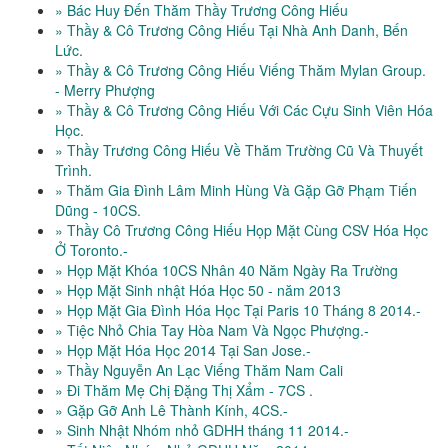
» Bác Huy Đến Thăm Thầy Trương Công Hiếu
» Thầy & Cô Trương Công Hiếu Tại Nhà Anh Danh, Bến
Lức.
» Thầy & Cô Trương Công Hiếu Viếng Thăm Mylan Group.
- Merry Phượng
» Thầy & Cô Trương Công Hiếu Với Các Cựu Sinh Viên Hóa
Học.
» Thầy Trương Công Hiếu Về Thăm Trường Cũ Và Thuyết
Trình.
» Thăm Gia Đình Lâm Minh Hùng Và Gặp Gỡ Phạm Tiến
Dũng - 10CS.
» Thầy Cô Trương Công Hiếu Họp Mặt Cùng CSV Hóa Học
Ở Toronto.-
» Họp Mặt Khóa 10CS Nhân 40 Năm Ngày Ra Trường
» Họp Mặt Sinh nhật Hóa Học 50 - năm 2013
» Họp Mặt Gia Đình Hóa Học Tại Paris 10 Tháng 8 2014.-
» Tiệc Nhỏ Chia Tay Hòa Nam Và Ngọc Phượng.-
» Họp Mặt Hóa Học 2014 Tại San Jose.-
» Thầy Nguyễn An Lạc Viếng Thăm Nam Cali
» Đi Thăm Mẹ Chị Đặng Thị Xẩm - 7CS .
» Gặp Gỡ Anh Lê Thành Kính, 4CS.-
» Sinh Nhật Nhóm nhỏ GDHH tháng 11 2014.-