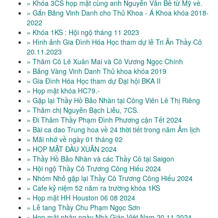
» Khóa 3CS họp mặt cùng anh Nguyễn Văn Bê từ Mỹ về.
» Gắn Bảng Vinh Danh cho Thủ Khoa - Á Khoa khóa 2018-
2022
» Khóa 1KS : Hội ngộ tháng 11 2023
» Hình ảnh Gia Đình Hóa Học tham dự lễ Tri Ân Thầy Cô
20.11.2023
» Thăm Cô Lê Xuân Mai và Cô Vương Ngọc Chính
» Bảng Vàng Vinh Danh Thủ khoa khóa 2019
» Gia Đình Hóa Học tham dự Đại hội BKA II
» Họp mặt khóa HC79.-
» Gặp lại Thầy Hồ Bảo Nhàn tại Công Viên Lê Thị Riêng
» Thăm chị Nguyễn Bạch Liễu, 7CS.
» Đi Thăm Thầy Phạm Đình Phương cận Tết 2024
» Bài ca dao Trung hoa về 24 thời tiết trong năm Âm lịch
» Mãi nhớ về ngày 01 tháng 02
» HỌP MẶT ĐẦU XUÂN 2024
» Thầy Hồ Bảo Nhàn và các Thầy Cô tại Saigon
» Hội ngộ Thầy Cô Trương Công Hiếu 2024
» Nhóm Nhỏ gặp lại Thầy Cô Trương Công Hiếu 2024
» Cafe kỷ niệm 52 năm ra trường khóa 1KS
» Họp mặt HH Houston 06 08 2024
» Lễ tang Thầy Chu Phạm Ngọc Sơn
» Họp mặt nhân ngày Nhà Giáo Việt Nam 20 11 2024