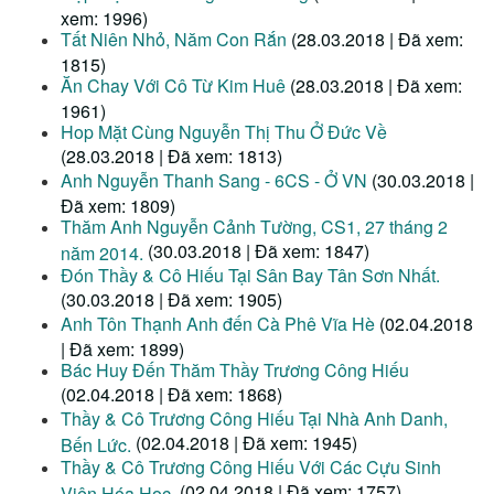
xem: 1996)
Tất Niên Nhỏ, Năm Con Rắn
(28.03.2018 | Đã xem:
1815)
Ăn Chay Với Cô Từ Kim Huê
(28.03.2018 | Đã xem:
1961)
Hop Mặt Cùng Nguyễn Thị Thu Ở Đức Về
(28.03.2018 | Đã xem: 1813)
Anh Nguyễn Thanh Sang - 6CS - Ở VN
(30.03.2018 |
Đã xem: 1809)
Thăm Anh Nguyễn Cảnh Tường, CS1, 27 tháng 2
(30.03.2018 | Đã xem: 1847)
năm 2014.
Đón Thầy & Cô Hiếu Tại Sân Bay Tân Sơn Nhất.
(30.03.2018 | Đã xem: 1905)
Anh Tôn Thạnh Anh đến Cà Phê Vĩa Hè
(02.04.2018
| Đã xem: 1899)
Bác Huy Đến Thăm Thầy Trương Công Hiếu
(02.04.2018 | Đã xem: 1868)
Thầy & Cô Trương Công Hiếu Tại Nhà Anh Danh,
(02.04.2018 | Đã xem: 1945)
Bến Lức.
Thầy & Cô Trương Công Hiếu Với Các Cựu Sinh
(02.04.2018 | Đã xem: 1757)
Viên Hóa Học.