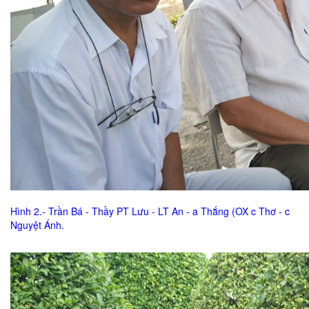
Hình 2.- Trần Bá - Thầy PT Lưu - LT An - a Thắng (OX c Thơ - c
Nguyệt Ánh.