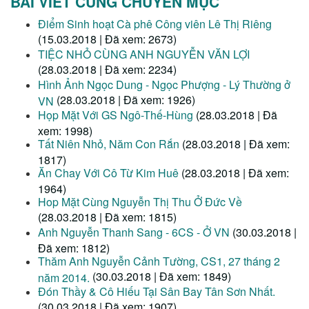
BÀI VIẾT CÙNG CHUYÊN MỤC
Điểm Sinh hoạt Cà phê Công viên Lê Thị Riêng
(15.03.2018 | Đã xem: 2673)
TIỆC NHỎ CÙNG ANH NGUYỄN VĂN LỢI
(28.03.2018 | Đã xem: 2234)
Hình Ảnh Ngọc Dung - Ngọc Phượng - Lý Thường ở
(28.03.2018 | Đã xem: 1926)
VN
Họp Mặt Với GS Ngô-Thế-Hùng
(28.03.2018 | Đã
xem: 1998)
Tất Niên Nhỏ, Năm Con Rắn
(28.03.2018 | Đã xem:
1817)
Ăn Chay Với Cô Từ Kim Huê
(28.03.2018 | Đã xem:
1964)
Hop Mặt Cùng Nguyễn Thị Thu Ở Đức Về
(28.03.2018 | Đã xem: 1815)
Anh Nguyễn Thanh Sang - 6CS - Ở VN
(30.03.2018 |
Đã xem: 1812)
Thăm Anh Nguyễn Cảnh Tường, CS1, 27 tháng 2
(30.03.2018 | Đã xem: 1849)
năm 2014.
Đón Thầy & Cô Hiếu Tại Sân Bay Tân Sơn Nhất.
(30.03.2018 | Đã xem: 1907)