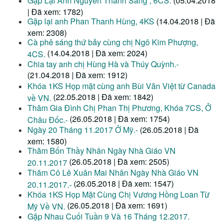
Gặp Lại Anh Nguyễn Thanh Sang , 6CS.
(05.04.2018
| Đã xem: 1782)
Gặp lại anh Phan Thanh Hùng, 4KS
(14.04.2018 | Đã
xem: 2308)
Cà phê sáng thứ bảy cùng chị Ngô Kim Phượng,
(14.04.2018 | Đã xem: 2024)
4CS.
Chia tay anh chị Hùng Hà và Thúy Quỳnh.-
(21.04.2018 | Đã xem: 1912)
Khóa 1KS Họp mặt cùng anh Bùi Văn Việt từ Canada
(22.05.2018 | Đã xem: 1842)
về VN.
Thăm Gia Đình Chị Phan Thị Phương, Khóa 7CS, Ở
(26.05.2018 | Đã xem: 1754)
Châu Đốc.-
Ngày 20 Tháng 11.2017 Ở Mỹ.-
(26.05.2018 | Đã
xem: 1580)
Thăm Bốn Thầy Nhân Ngày Nhà Giáo VN
(26.05.2018 | Đã xem: 2505)
20.11.2017
Thăm Cô Lê Xuân Mai Nhân Ngày Nhà Giáo VN
(26.05.2018 | Đã xem: 1547)
20.11.2017.-
Khóa 1KS Họp Mặt Cùng Chị Vương Hồng Loan Từ
(26.05.2018 | Đã xem: 1691)
Mỹ Về VN.
Gặp Nhau Cuối Tuần 9 Và 16 Tháng 12.2017.