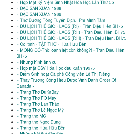
» Họp Mặt Kỷ Niệm Sinh Nhật Hóa Học Lần Thứ 55
» ĐẶC SAN XUÂN 1968
» ĐẶC SAN XUÂN 1969
» Thơ Đường Tống Tuyển Dịch.- Phí Minh Tâm
» DU LỊCH THẾ GIỚI- LAOS (P.I) - Trần Diệu Hiền BH75
» DU LỊCH THẾ GIỚI- LAOS (P.II) - Trần Diệu Hiền. BH75
» DU LỊCH THẾ GIỚI- LAOS (P.III) - Trần Diệu Hiền. BH75
» Cõi tình - TẬP THƠ - Hứa Hữu Bền
» MÔNG CỔ-Thời oanh liệt còn không?! - Trần Diệu Hiền.
BH75
» Những hình ảnh cũ
» Họp mặt CSV Hóa Học đầu xuân 1997.-
» Điểm Sinh hoạt Cà phê Công viên Lê Thị Riêng
» Thầy Trương Công Hiếu Được Vinh Danh Order Of
Canada.-
» Trang Thơ DuKaBay
» Trang Thơ FO May
» Trang Thơ Lan Thảo
» Trang Thơ Lê Ngọc Mỹ
» Trang thơ MC
» Trang thơ Ngọc Dung
» Trang thơ Hứa Hữu Bền
» Những bài thơ độc đáo