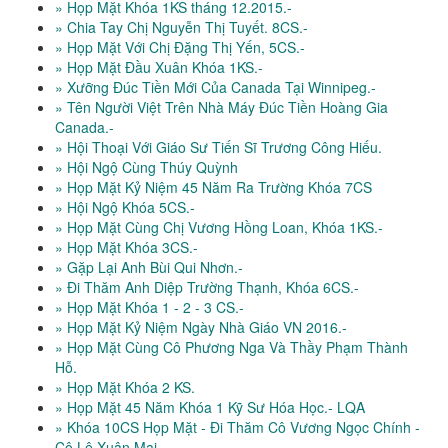
» Họp Mặt Khóa 1KS tháng 12.2015.-
» Chia Tay Chị Nguyễn Thị Tuyết. 8CS.-
» Họp Mặt Với Chị Đặng Thị Yến, 5CS.-
» Họp Mặt Đầu Xuân Khóa 1KS.-
» Xưỡng Đúc Tiền Mới Của Canada Tại Winnipeg.-
» Tên Người Việt Trên Nhà Máy Đúc Tiền Hoàng Gia
Canada.-
» Hội Thoại Với Giáo Sư Tiến Sĩ Trương Công Hiếu.
» Hội Ngộ Cùng Thúy Quỳnh
» Họp Mặt Kỷ Niệm 45 Năm Ra Trường Khóa 7CS
» Hội Ngộ Khóa 5CS.-
» Họp Mặt Cùng Chị Vương Hồng Loan, Khóa 1KS.-
» Họp Mặt Khóa 3CS.-
» Gặp Lại Anh Bùi Qui Nhơn.-
» Đi Thăm Anh Diệp Trường Thạnh, Khóa 6CS.-
» Họp Mặt Khóa 1 - 2 - 3 CS.-
» Họp Mặt Kỷ Niệm Ngày Nhà Giáo VN 2016.-
» Họp Mặt Cùng Cô Phương Nga Và Thầy Phạm Thành
Hỗ.
» Họp Mặt Khóa 2 KS.
» Họp Mặt 45 Năm Khóa 1 Kỹ Sư Hóa Học.- LQA
» Khóa 10CS Họp Mặt - Đi Thăm Cô Vương Ngọc Chính -
Cô Lê Xuân Mai.