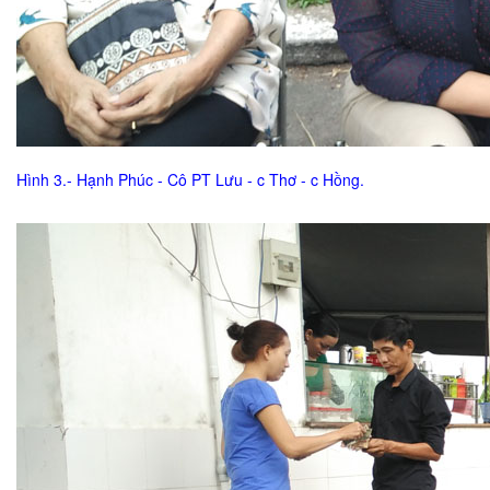
Hình 3.- Hạnh Phúc - Cô PT Lưu - c Thơ - c Hồng.