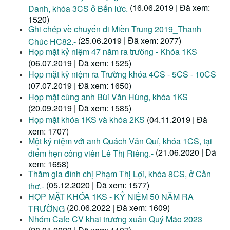
(16.06.2019 | Đã xem:
Danh, khóa 3CS ở Bến lức.
1520)
Ghi chép về chuyến đi Miền Trung 2019_Thanh
(25.06.2019 | Đã xem: 2077)
Chúc HC82.-
Họp mặt kỷ niệm 47 năm ra trường - Khóa 1KS
(06.07.2019 | Đã xem: 1525)
Họp mặt kỷ niệm ra Trường khóa 4CS - 5CS - 10CS
(07.07.2019 | Đã xem: 1650)
Họp mặt cùng anh Bùi Văn Hùng, khóa 1KS
(20.09.2019 | Đã xem: 1585)
Họp mặt khóa 1KS và khóa 2KS
(04.11.2019 | Đã
xem: 1707)
Một kỷ niệm với anh Quách Văn Quí, khóa 1CS, tại
(21.06.2020 | Đã
điểm hẹn công viên Lê Thị Riêng.-
xem: 1658)
Thăm gia đình chị Phạm Thị Lợi, khóa 8CS, ở Cần
(05.12.2020 | Đã xem: 1577)
thơ.-
HỌP MẶT KHÓA 1KS - KỶ NIỆM 50 NĂM RA
(20.06.2022 | Đã xem: 1609)
TRƯỜNG
Nhóm Cafe CV khai trương xuân Quý Mão 2023