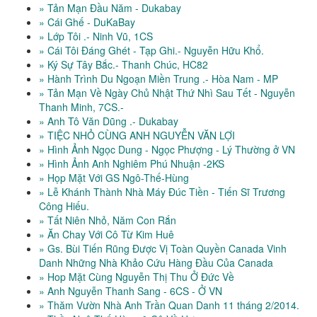
» Tản Mạn Đầu Năm - Dukabay
» Cái Ghế - DuKaBay
» Lớp Tôi .- Ninh Vũ, 1CS
» Cái Tôi Đáng Ghét - Tạp Ghi.- Nguyễn Hữu Khổ.
» Ký Sự Tây Bắc.- Thanh Chúc, HC82
» Hành Trình Du Ngoạn Miền Trung .- Hòa Nam - MP
» Tản Mạn Về Ngày Chủ Nhật Thứ Nhì Sau Tết - Nguyễn
Thanh Minh, 7CS.-
» Anh Tô Văn Dũng .- Dukabay
» TIỆC NHỎ CÙNG ANH NGUYỄN VĂN LỢI
» Hình Ảnh Ngọc Dung - Ngọc Phượng - Lý Thường ở VN
» Hình Ảnh Anh Nghiêm Phú Nhuận -2KS
» Họp Mặt Với GS Ngô-Thế-Hùng
» Lễ Khánh Thành Nhà Máy Đúc Tiền - Tiến Sĩ Trương
Công Hiếu.
» Tất Niên Nhỏ, Năm Con Rắn
» Ăn Chay Với Cô Từ Kim Huê
» Gs. Bùi Tiến Rũng Được Vị Toàn Quyền Canada Vinh
Danh Những Nhà Khảo Cứu Hàng Đầu Của Canada
» Hop Mặt Cùng Nguyễn Thị Thu Ở Đức Về
» Anh Nguyễn Thanh Sang - 6CS - Ở VN
» Thăm Vườn Nhà Anh Trần Quan Danh 11 tháng 2/2014.