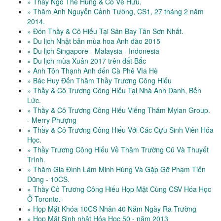
» Thầy Ngô Thế Hùng & Cô Về Hưu.
» Thăm Anh Nguyễn Cảnh Tường, CS1, 27 tháng 2 năm
2014.
» Đón Thầy & Cô Hiếu Tại Sân Bay Tân Sơn Nhất.
» Du lịch Nhật bản mùa hoa Anh đào 2015
» Du lịch Singapore - Malaysia - Indonesia
» Du lịch mùa Xuân 2017 trên đất Bắc
» Anh Tôn Thạnh Anh đến Cà Phê Vĩa Hè
» Bác Huy Đến Thăm Thầy Trương Công Hiếu
» Thầy & Cô Trương Công Hiếu Tại Nhà Anh Danh, Bến
Lức.
» Thầy & Cô Trương Công Hiếu Viếng Thăm Mylan Group.
- Merry Phượng
» Thầy & Cô Trương Công Hiếu Với Các Cựu Sinh Viên Hóa
Học.
» Thầy Trương Công Hiếu Về Thăm Trường Cũ Và Thuyết
Trình.
» Thăm Gia Đình Lâm Minh Hùng Và Gặp Gỡ Phạm Tiến
Dũng - 10CS.
» Thầy Cô Trương Công Hiếu Họp Mặt Cùng CSV Hóa Học
Ở Toronto.-
» Họp Mặt Khóa 10CS Nhân 40 Năm Ngày Ra Trường
» Họp Mặt Sinh nhật Hóa Học 50 - năm 2013