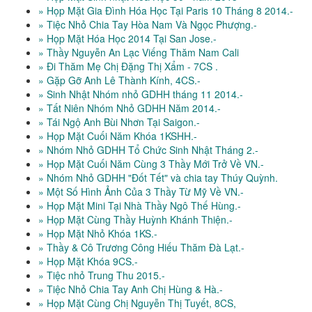
» Họp Mặt Gia Đình Hóa Học Tại Paris 10 Tháng 8 2014.-
» Tiệc Nhỏ Chia Tay Hòa Nam Và Ngọc Phượng.-
» Họp Mặt Hóa Học 2014 Tại San Jose.-
» Thầy Nguyễn An Lạc Viếng Thăm Nam Cali
» Đi Thăm Mẹ Chị Đặng Thị Xẩm - 7CS .
» Gặp Gỡ Anh Lê Thành Kính, 4CS.-
» Sinh Nhật Nhóm nhỏ GDHH tháng 11 2014.-
» Tất Niên Nhóm Nhỏ GDHH Năm 2014.-
» Tái Ngộ Anh Bùi Nhơn Tại Saigon.-
» Họp Mặt Cuối Năm Khóa 1KSHH.-
» Nhóm Nhỏ GDHH Tổ Chức Sinh Nhật Tháng 2.-
» Họp Mặt Cuối Năm Cùng 3 Thầy Mới Trở Về VN.-
» Nhóm Nhỏ GDHH "Đốt Tết" và chia tay Thúy Quỳnh.
» Một Số Hình Ảnh Của 3 Thầy Từ Mỹ Về VN.-
» Họp Mặt Mini Tại Nhà Thầy Ngô Thế Hùng.-
» Họp Mặt Cùng Thầy Huỳnh Khánh Thiện.-
» Họp Mặt Nhỏ Khóa 1KS.-
» Thầy & Cô Trương Công Hiếu Thăm Đà Lạt.-
» Họp Mặt Khóa 9CS.-
» Tiệc nhỏ Trung Thu 2015.-
» Tiệc Nhỏ Chia Tay Anh Chị Hùng & Hà.-
» Họp Mặt Cùng Chị Nguyễn Thị Tuyết, 8CS,