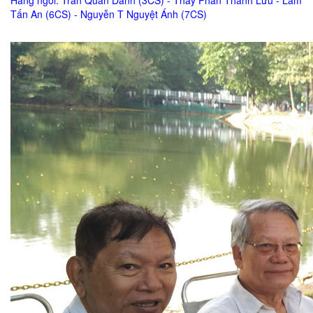
Hàng ngồi: Trần Quan Danh (3CS) - Thầy Phan Thanh Lưu - Lâm
Tấn An (6CS) - Nguyễn T Nguyệt Ánh (7CS)