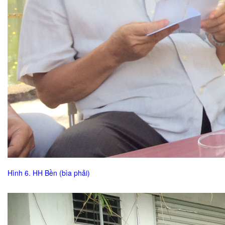
Hình 6. HH Bền (bìa phải)