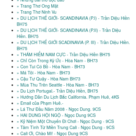
» Trang Thơ Ong Mật
» Trang Thơ Ninh Vu
» DU LỊCH THẾ GIỚI- SCANDINAVIA (P.I) - Trần Diệu Hiền
BH75
» DU LỊCH THẾ GIỚI- SCANDINAVIA (P.II) - Trần Diệu
Hiền. BH75
» DU LỊCH THẾ GIỚI SCADINAVIA (P. III) - Trần Diệu Hiền.
BH75
» THÁM HIỂM NAM CỰC - Trần Diệu Hiền BH75
» Chỉ Còn Trong Ký Ức - Hòa Nam - BH73
» Con Tui Có Bồ - Hòa Nam - BH73
» Má Tôi - Hòa Nam - BH73
» Cậu Tư Quậy - Hòa Nam BH73
» Mùa Thu Trên Seattle - Hòa Nam - BH73
» Du Lịch Portugal.- Trần Diệu Hiền, BH75
» Hướng Dẫn Du Lịch Bắc California. Phạm Huê, 4KS
» Email của Phạm Huê.-
» Lá Thư Đầu Năm 2008 - Ngọc Dung. 9CS
» HAI DUNG HỘI NGỘ - Ngọc Dung 9CS
» Kỷ Niệm Một Chuyến Đi Chơi - Ngọc Dung - 9CS
» Tâm Tình Từ Miền Trung Cali - Ngọc Dung - 9CS
» Cali Ơi, Chào Mi! - Ngọc Dung 9CS