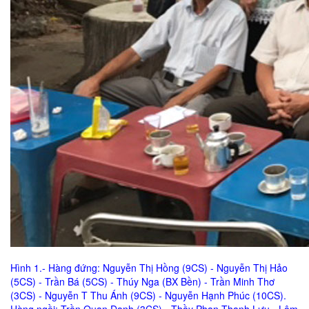
Hình 1.- Hàng đứng: Nguyễn Thị Hồng (9CS) - Nguyễn Thị Hảo
(5CS) - Trần Bá (5CS) - Thúy Nga (BX Bền) - Trần Minh Thơ
(3CS) - Nguyễn T Thu Ánh (9CS) - Nguyễn Hạnh Phúc (10CS).