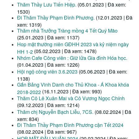
Thăm Thầy Lưu Tiến Hiệp.
(05.01.2023 | Đã xem:
1530)
Đi Thăm Thầy Phạm Đình Phương.
(12.01.2023 | Đã
xem: 1319)
Thăm nhà Trưởng Tràng mồng 4 Tết Quý Mão
(25.01.2023 | Đã xem: 1137)
Hop mặt thường niên GĐHH 2023 và kỷ niệm ngày
(05.02.2023 | Đã xem: 1478)
HH 1-2
Nhóm Cafe Công viên : Giữ lửa Gia đình Hóa học.
(01.04.2023 | Đã xem: 1226)
Hội ngộ công viên 3.6.2023
(05.06.2023 | Đã xem:
1138)
Gắn Bảng Vinh Danh cho Thủ Khoa - Á Khoa khóa
(16.11.2023 | Đã xem: 993)
2018-2022
Thăm Cô Lê Xuân Mai và Cô Vương Ngọc Chính
(09.12.2023 | Đã xem: 1214)
Thăm chị Nguyễn Bạch Liễu, 7CS.
(08.02.2024 | Đã
xem: 834)
Đi Thăm Thầy Phạm Đình Phương cận Tết 2024
(08.02.2024 | Đã xem: 967)
HỌP MẶT ĐẦU XUÂN 2024
(20.02.2024 | Đã xem: