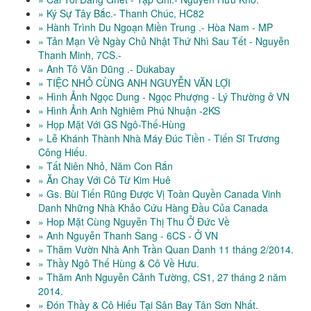
» Ký Sự Tây Bắc.- Thanh Chúc, HC82
» Hành Trình Du Ngoạn Miền Trung .- Hòa Nam - MP
» Tản Mạn Về Ngày Chủ Nhật Thứ Nhì Sau Tết - Nguyễn
Thanh Minh, 7CS.-
» Anh Tô Văn Dũng .- Dukabay
» TIỆC NHỎ CÙNG ANH NGUYỄN VĂN LỢI
» Hình Ảnh Ngọc Dung - Ngọc Phượng - Lý Thường ở VN
» Hình Ảnh Anh Nghiêm Phú Nhuận -2KS
» Họp Mặt Với GS Ngô-Thế-Hùng
» Lễ Khánh Thành Nhà Máy Đúc Tiền - Tiến Sĩ Trương
Công Hiếu.
» Tất Niên Nhỏ, Năm Con Rắn
» Ăn Chay Với Cô Từ Kim Huê
» Gs. Bùi Tiến Rũng Được Vị Toàn Quyền Canada Vinh
Danh Những Nhà Khảo Cứu Hàng Đầu Của Canada
» Hop Mặt Cùng Nguyễn Thị Thu Ở Đức Về
» Anh Nguyễn Thanh Sang - 6CS - Ở VN
» Thăm Vườn Nhà Anh Trần Quan Danh 11 tháng 2/2014.
» Thầy Ngô Thế Hùng & Cô Về Hưu.
» Thăm Anh Nguyễn Cảnh Tường, CS1, 27 tháng 2 năm
2014.
» Đón Thầy & Cô Hiếu Tại Sân Bay Tân Sơn Nhất.