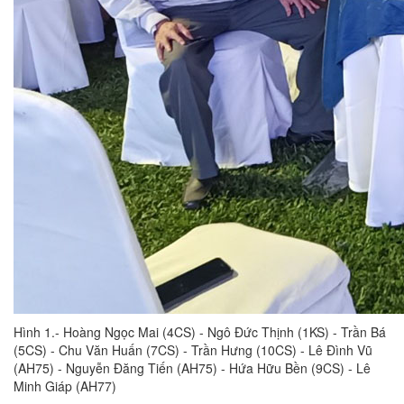
Hình 1.- Hoàng Ngọc Mai (4CS) - Ngô Đức Thịnh (1KS) - Trần Bá
(5CS) - Chu Văn Huấn (7CS) - Trần Hưng (10CS) - Lê Đình Vũ
(AH75) - Nguyễn Đăng Tiến (AH75) - Hứa Hữu Bền (9CS) - Lê
Minh Giáp (AH77)