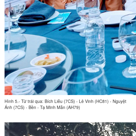
Hình 5.- Từ trái qua: Bích Liễu (7CS) - Lê Vinh (HC81) - Nguyệt
Ánh (7CS) - Bền - Tạ Minh Mẫn (AH79)