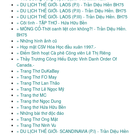
» DU LỊCH THẾ GIỚI- LAOS (P.I) - Trần Diệu Hiền BH75
» DU LỊCH THẾ GIỚI- LAOS (P.II) - Trần Diệu Hiền. BH75
» DU LỊCH THẾ GIỚI- LAOS (P.III) - Trần Diệu Hiền. BH75
» Cõi tình - TẬP THƠ - Hứa Hữu Bền
» MÔNG CỔ-Thời oanh liệt còn không?! - Trần Diệu Hiền.
BH75
» Những hình ảnh cũ
» Họp mặt CSV Hóa Học đầu xuân 1997.-
» Điểm Sinh hoạt Cà phê Công viên Lê Thị Riêng
» Thầy Trương Công Hiếu Được Vinh Danh Order Of
Canada.-
» Trang Thơ DuKaBay
» Trang Thơ FO May
» Trang Thơ Lan Thảo
» Trang Thơ Lê Ngọc Mỹ
» Trang thơ MC
» Trang thơ Ngọc Dung
» Trang thơ Hứa Hữu Bền
» Những bài thơ độc đáo
» Trang Thơ Ong Mật
» Trang Thơ Ninh Vu
» DU LỊCH THẾ GIỚI- SCANDINAVIA (P.I) - Trần Diệu Hiền