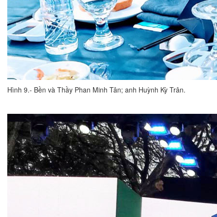
Hình 9.- Bền và Thầy Phan Minh Tân; anh Huỳnh Kỳ Trân.