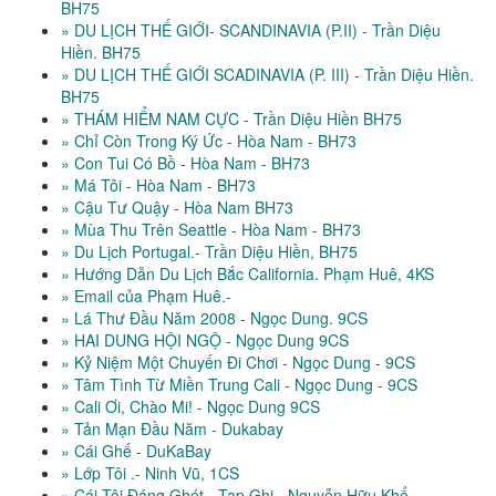
BH75
» DU LỊCH THẾ GIỚI- SCANDINAVIA (P.II) - Trần Diệu
Hiền. BH75
» DU LỊCH THẾ GIỚI SCADINAVIA (P. III) - Trần Diệu Hiền.
BH75
» THÁM HIỂM NAM CỰC - Trần Diệu Hiền BH75
» Chỉ Còn Trong Ký Ức - Hòa Nam - BH73
» Con Tui Có Bồ - Hòa Nam - BH73
» Má Tôi - Hòa Nam - BH73
» Cậu Tư Quậy - Hòa Nam BH73
» Mùa Thu Trên Seattle - Hòa Nam - BH73
» Du Lịch Portugal.- Trần Diệu Hiền, BH75
» Hướng Dẫn Du Lịch Bắc California. Phạm Huê, 4KS
» Email của Phạm Huê.-
» Lá Thư Đầu Năm 2008 - Ngọc Dung. 9CS
» HAI DUNG HỘI NGỘ - Ngọc Dung 9CS
» Kỷ Niệm Một Chuyến Đi Chơi - Ngọc Dung - 9CS
» Tâm Tình Từ Miền Trung Cali - Ngọc Dung - 9CS
» Cali Ơi, Chào Mi! - Ngọc Dung 9CS
» Tản Mạn Đầu Năm - Dukabay
» Cái Ghế - DuKaBay
» Lớp Tôi .- Ninh Vũ, 1CS
» Cái Tôi Đáng Ghét - Tạp Ghi.- Nguyễn Hữu Khổ.