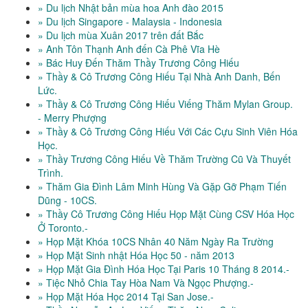
» Du lịch Nhật bản mùa hoa Anh đào 2015
» Du lịch Singapore - Malaysia - Indonesia
» Du lịch mùa Xuân 2017 trên đất Bắc
» Anh Tôn Thạnh Anh đến Cà Phê Vĩa Hè
» Bác Huy Đến Thăm Thầy Trương Công Hiếu
» Thầy & Cô Trương Công Hiếu Tại Nhà Anh Danh, Bến
Lức.
» Thầy & Cô Trương Công Hiếu Viếng Thăm Mylan Group.
- Merry Phượng
» Thầy & Cô Trương Công Hiếu Với Các Cựu Sinh Viên Hóa
Học.
» Thầy Trương Công Hiếu Về Thăm Trường Cũ Và Thuyết
Trình.
» Thăm Gia Đình Lâm Minh Hùng Và Gặp Gỡ Phạm Tiến
Dũng - 10CS.
» Thầy Cô Trương Công Hiếu Họp Mặt Cùng CSV Hóa Học
Ở Toronto.-
» Họp Mặt Khóa 10CS Nhân 40 Năm Ngày Ra Trường
» Họp Mặt Sinh nhật Hóa Học 50 - năm 2013
» Họp Mặt Gia Đình Hóa Học Tại Paris 10 Tháng 8 2014.-
» Tiệc Nhỏ Chia Tay Hòa Nam Và Ngọc Phượng.-
» Họp Mặt Hóa Học 2014 Tại San Jose.-