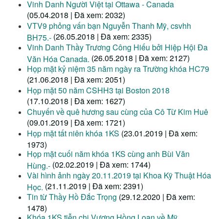
Vinh Danh Người Việt tại Ottawa - Canada
(05.04.2018 | Đã xem: 2032)
VTV9 phỏng vấn bạn Nguyễn Thanh Mỹ, csvhh
(26.05.2018 | Đã xem: 2335)
BH75.-
Vinh Danh Thầy Trương Công Hiếu bởi Hiệp Hội Đa
(26.05.2018 | Đã xem: 2127)
Văn Hóa Canada.
Họp mặt kỷ niệm 35 năm ngày ra Trường khóa HC79
(21.06.2018 | Đã xem: 2051)
Họp mặt 50 năm CSHH3 tại Boston 2018
(17.10.2018 | Đã xem: 1627)
Chuyến về quê hương sau cùng của Cô Từ Kim Huê
(09.01.2019 | Đã xem: 1721)
Họp mặt tất niên khóa 1KS
(23.01.2019 | Đã xem:
1973)
Họp mặt cuối năm khóa 1KS cùng anh Bùi Văn
(02.02.2019 | Đã xem: 1744)
Hùng.-
Vài hình ảnh ngày 20.11.2019 tại Khoa Kỹ Thuật Hóa
(21.11.2019 | Đã xem: 2391)
Học.
Tin từ Thầy Hồ Đắc Trọng
(29.12.2020 | Đã xem:
1478)
Khóa 1KS tiễn chị Vương Hồng Loan về Mỹ