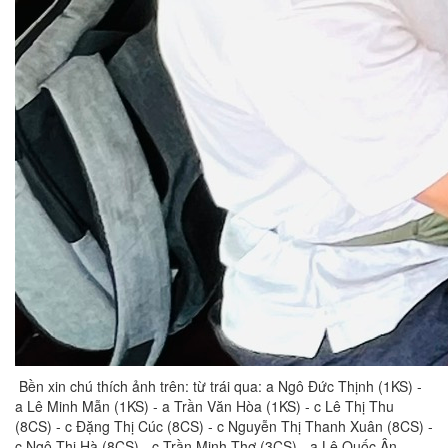
Bền xin chú thích ảnh trên: từ trái qua: a Ngô Đức Thịnh (1KS) -
a Lê Minh Mẫn (1KS) - a Trần Văn Hòa (1KS) - c Lê Thị Thu
(8CS) - c Đặng Thị Cúc (8CS) - c Nguyễn Thị Thanh Xuân (8CS) -
c Ngô Thị Hà (8CS) - c Trần Minh Thơ (3CS) - a Lê Quốc Ân