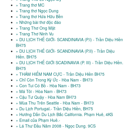
» Trang thơ MC
» Trang thơ Ngọc Dung
» Trang thơ Hứa Hữu Bền
» Những bài thơ độc đáo
» Trang Thơ Ong Mật
» Trang Thơ Ninh Vu
» DU LỊCH THẾ GIỚI- SCANDINAVIA (P.I) - Trần Diệu Hiền
BH75
» DU LỊCH THẾ GIỚI- SCANDINAVIA (P.II) - Trần Diệu
Hiền. BH75
» DU LỊCH THẾ GIỚI SCADINAVIA (P. III) - Trần Diệu Hiền.
BH75
» THÁM HIỂM NAM CỰC - Trần Diệu Hiền BH75
» Chỉ Còn Trong Ký Ức - Hòa Nam - BH73
» Con Tui Có Bồ - Hòa Nam - BH73
» Má Tôi - Hòa Nam - BH73
» Cậu Tư Quậy - Hòa Nam BH73
» Mùa Thu Trên Seattle - Hòa Nam - BH73
» Du Lịch Portugal.- Trần Diệu Hiền, BH75
» Hướng Dẫn Du Lịch Bắc California. Phạm Huê, 4KS
» Email của Phạm Huê.-
» Lá Thư Đầu Năm 2008 - Ngọc Dung. 9CS