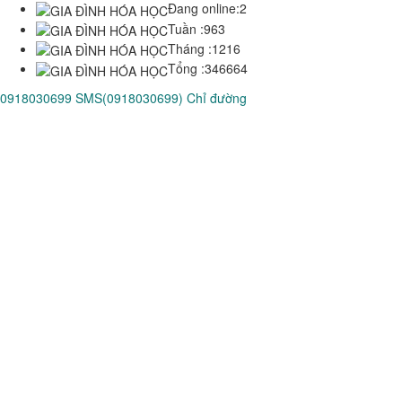
Đang online:
2
Tuần :
963
Tháng :
1216
Tổng :
346664
0918030699
SMS(0918030699)
Chỉ đường