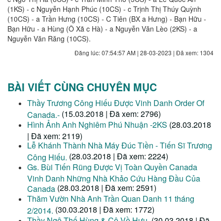
(1KS) - c Nguyễn Hạnh Phúc (10CS) - c Trịnh Thị Thúy Quỳnh
(10CS) - a Trần Hưng (10CS) - C Tiên (BX a Hưng) - Bạn Hữu -
Bạn Hữu - a Hùng (Ô Xã c Hà) - a Nguyễn Văn Lèo (2KS) - a
Nguyễn Văn Răng (10CS).
Đăng lúc: 07:54:57 AM | 28-03-2023 | Đã xem: 1304
BÀI VIẾT CÙNG CHUYÊN MỤC
Thầy Trương Công Hiếu Được Vinh Danh Order Of
(15.03.2018 | Đã xem: 2796)
Canada.-
Hình Ảnh Anh Nghiêm Phú Nhuận -2KS
(28.03.2018
| Đã xem: 2119)
Lễ Khánh Thành Nhà Máy Đúc Tiền - Tiến Sĩ Trương
(28.03.2018 | Đã xem: 2224)
Công Hiếu.
Gs. Bùi Tiến Rũng Được Vị Toàn Quyền Canada
Vinh Danh Những Nhà Khảo Cứu Hàng Đầu Của
(28.03.2018 | Đã xem: 2591)
Canada
Thăm Vườn Nhà Anh Trần Quan Danh 11 tháng
(30.03.2018 | Đã xem: 1772)
2/2014.
Thầy Ngô Thế Hùng & Cô Về Hưu.
(30.03.2018 | Đã