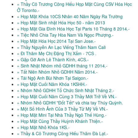
» Thầy Cô Trương Công Hiếu Họp Mặt Cùng CSV Hóa Học
Ở Toronto.-
» Họp Mặt Khóa 10CS Nhân 40 Năm Ngày Ra Trường
» Họp Mặt Sinh nhật Hóa Học 50 - năm 2013
» Họp Mặt Gia Đình Hóa Học Tại Paris 10 Tháng 8 2014.-
» Tiệc Nhỏ Chia Tay Hòa Nam Và Ngọc Phượng.-
» Họp Mặt Hóa Học 2014 Tại San Jose.-
» Thầy Nguyễn An Lạc Viếng Thăm Nam Cali
» Đi Thăm Mẹ Chị Đặng Thị Xẩm - 7CS .
» Gặp Gỡ Anh Lê Thành Kính, 4CS.-
» Sinh Nhật Nhóm nhỏ GDHH tháng 11 2014.-
» Tất Niên Nhóm Nhỏ GDHH Năm 2014.-
» Tái Ngộ Anh Bùi Nhơn Tại Saigon.-
» Họp Mặt Cuối Năm Khóa 1KSHH.-
» Nhóm Nhỏ GDHH Tổ Chức Sinh Nhật Tháng 2.-
» Họp Mặt Cuối Năm Cùng 3 Thầy Mới Trở Về VN.-
» Nhóm Nhỏ GDHH "Đốt Tết" và chia tay Thúy Quỳnh.
» Một Số Hình Ảnh Của 3 Thầy Từ Mỹ Về VN.-
» Họp Mặt Mini Tại Nhà Thầy Ngô Thế Hùng.-
» Họp Mặt Cùng Thầy Huỳnh Khánh Thiện.-
» Họp Mặt Nhỏ Khóa 1KS.-
» Thầy & Cô Trương Công Hiếu Thăm Đà Lạt.-