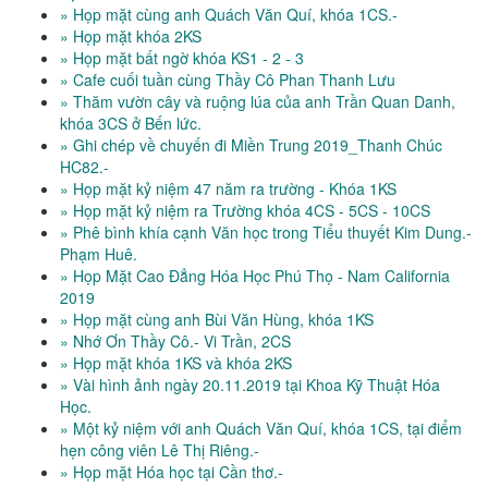
» Họp mặt cùng anh Quách Văn Quí, khóa 1CS.-
» Họp mặt khóa 2KS
» Họp mặt bất ngờ khóa KS1 - 2 - 3
» Cafe cuối tuần cùng Thầy Cô Phan Thanh Lưu
» Thăm vườn cây và ruộng lúa của anh Trần Quan Danh,
khóa 3CS ở Bến lức.
» Ghi chép về chuyến đi Miền Trung 2019_Thanh Chúc
HC82.-
» Họp mặt kỷ niệm 47 năm ra trường - Khóa 1KS
» Họp mặt kỷ niệm ra Trường khóa 4CS - 5CS - 10CS
» Phê bình khía cạnh Văn học trong Tiểu thuyết Kim Dung.-
Phạm Huê.
» Họp Mặt Cao Đẳng Hóa Học Phú Thọ - Nam California
2019
» Họp mặt cùng anh Bùi Văn Hùng, khóa 1KS
» Nhớ Ơn Thầy Cô.- Vi Trần, 2CS
» Họp mặt khóa 1KS và khóa 2KS
» Vài hình ảnh ngày 20.11.2019 tại Khoa Kỹ Thuật Hóa
Học.
» Một kỷ niệm với anh Quách Văn Quí, khóa 1CS, tại điểm
hẹn công viên Lê Thị Riêng.-
» Họp mặt Hóa học tại Cần thơ.-