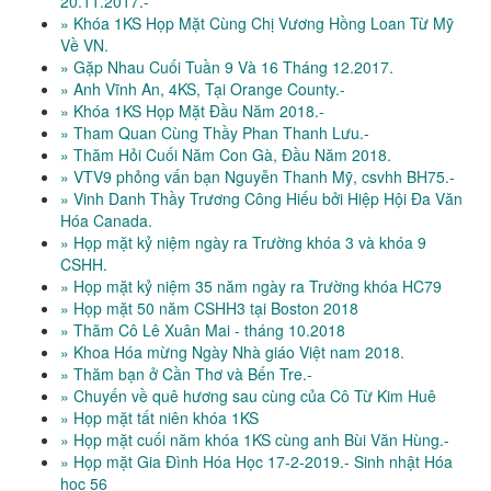
20.11.2017.-
» Khóa 1KS Họp Mặt Cùng Chị Vương Hồng Loan Từ Mỹ
Về VN.
» Gặp Nhau Cuối Tuần 9 Và 16 Tháng 12.2017.
» Anh Vĩnh An, 4KS, Tại Orange County.-
» Khóa 1KS Họp Mặt Đầu Năm 2018.-
» Tham Quan Cùng Thầy Phan Thanh Lưu.-
» Thăm Hỏi Cuối Năm Con Gà, Đầu Năm 2018.
» VTV9 phỏng vấn bạn Nguyễn Thanh Mỹ, csvhh BH75.-
» Vinh Danh Thầy Trương Công Hiếu bởi Hiệp Hội Đa Văn
Hóa Canada.
» Họp mặt kỷ niệm ngày ra Trường khóa 3 và khóa 9
CSHH.
» Họp mặt kỷ niệm 35 năm ngày ra Trường khóa HC79
» Họp mặt 50 năm CSHH3 tại Boston 2018
» Thăm Cô Lê Xuân Mai - tháng 10.2018
» Khoa Hóa mừng Ngày Nhà giáo Việt nam 2018.
» Thăm bạn ở Cần Thơ và Bến Tre.-
» Chuyến về quê hương sau cùng của Cô Từ Kim Huê
» Họp mặt tất niên khóa 1KS
» Họp mặt cuối năm khóa 1KS cùng anh Bùi Văn Hùng.-
» Họp mặt Gia Đình Hóa Học 17-2-2019.- Sinh nhật Hóa
học 56