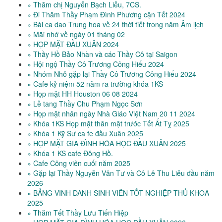
» Thăm chị Nguyễn Bạch Liễu, 7CS.
» Đi Thăm Thầy Phạm Đình Phương cận Tết 2024
» Bài ca dao Trung hoa về 24 thời tiết trong năm Âm lịch
» Mãi nhớ về ngày 01 tháng 02
» HỌP MẶT ĐẦU XUÂN 2024
» Thầy Hồ Bảo Nhàn và các Thầy Cô tại Saigon
» Hội ngộ Thầy Cô Trương Công Hiếu 2024
» Nhóm Nhỏ gặp lại Thầy Cô Trương Công Hiếu 2024
» Cafe kỷ niệm 52 năm ra trường khóa 1KS
» Họp mặt HH Houston 06 08 2024
» Lễ tang Thầy Chu Phạm Ngọc Sơn
» Họp mặt nhân ngày Nhà Giáo Việt Nam 20 11 2024
» Khóa 1KS Họp mặt thân mật trước Tết Ất Tỵ 2025
» Khóa 1 Kỹ Sư ca fe đầu Xuân 2025
» HỌP MẶT GIA ĐÌNH HÓA HỌC ĐẦU XUÂN 2025
» Khóa 1 KS cafe Đông Hồ.
» Cafe Công viên cuối năm 2025
» Gặp lại Thầy Nguyễn Văn Tư và Cô Lê Thu Liễu đầu năm
2026
» BẢNG VINH DANH SINH VIÊN TỐT NGHIỆP THỦ KHOA
2025
» Thăm Tết Thầy Lưu Tiến Hiệp