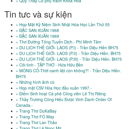
» Quý Thầy Cô phụ trách Khoa Hóa
Tin tưc và sự kiện
» Họp Mặt Kỷ Niệm Sinh Nhật Hóa Học Lần Thứ 55
» ĐẶC SAN XUÂN 1968
» ĐẶC SAN XUÂN 1969
» Thơ Đường Tống Tuyển Dịch.- Phí Minh Tâm
» DU LỊCH THẾ GIỚI- LAOS (P.I) - Trần Diệu Hiền BH75
» DU LỊCH THẾ GIỚI- LAOS (P.II) - Trần Diệu Hiền. BH75
» DU LỊCH THẾ GIỚI- LAOS (P.III) - Trần Diệu Hiền. BH75
» Cõi tình - TẬP THƠ - Hứa Hữu Bền
» MÔNG CỔ-Thời oanh liệt còn không?! - Trần Diệu Hiền.
BH75
» Những hình ảnh cũ
» Họp mặt CSV Hóa Học đầu xuân 1997.-
» Điểm Sinh hoạt Cà phê Công viên Lê Thị Riêng
» Thầy Trương Công Hiếu Được Vinh Danh Order Of
Canada.-
» Trang Thơ DuKaBay
» Trang Thơ FO May
» Trang Thơ Lan Thảo
» Trang Thơ Lê Ngọc Mỹ