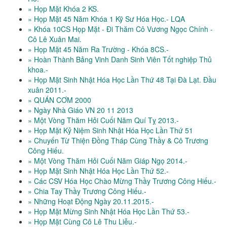
» Họp Mặt Khóa 2 KS.
» Họp Mặt 45 Năm Khóa 1 Kỹ Sư Hóa Học.- LQA
» Khóa 10CS Họp Mặt - Đi Thăm Cô Vương Ngọc Chính -
Cô Lê Xuân Mai.
» Họp Mặt 45 Năm Ra Trường - Khóa 8CS.-
» Hoàn Thành Bảng Vinh Danh Sinh Viên Tốt nghiệp Thủ
khoa.-
» Họp Mặt Sinh Nhật Hóa Học Lần Thứ 48 Tại Đà Lạt. Đầu
xuân 2011.-
» QUÁN CƠM 2000
» Ngày Nhà Giáo VN 20 11 2013
» Một Vòng Thăm Hỏi Cuối Năm Quí Tỵ 2013.-
» Họp Mặt Kỷ Niệm Sinh Nhật Hóa Học Lần Thứ 51
» Chuyến Từ Thiện Đồng Tháp Cùng Thầy & Cô Trương
Công Hiếu.
» Một Vòng Thăm Hỏi Cuối Năm Giáp Ngọ 2014.-
» Họp Mặt Sinh Nhật Hóa Học Lần Thứ 52.-
» Các CSV Hóa Học Chào Mừng Thầy Trương Công Hiếu.-
» Chia Tay Thầy Trương Công Hiếu.-
» Những Hoạt Động Ngày 20.11.2015.-
» Họp Mặt Mừng Sinh Nhật Hóa Học Lần Thứ 53.-
» Họp Mặt Cùng Cô Lê Thu Liễu.-