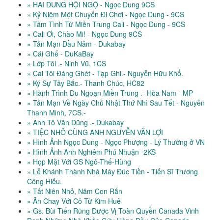
» HAI DUNG HỘI NGỘ - Ngọc Dung 9CS
» Kỷ Niệm Một Chuyến Đi Chơi - Ngọc Dung - 9CS
» Tâm Tình Từ Miền Trung Cali - Ngọc Dung - 9CS
» Cali Ơi, Chào Mi! - Ngọc Dung 9CS
» Tản Mạn Đầu Năm - Dukabay
» Cái Ghế - DuKaBay
» Lớp Tôi .- Ninh Vũ, 1CS
» Cái Tôi Đáng Ghét - Tạp Ghi.- Nguyễn Hữu Khổ.
» Ký Sự Tây Bắc.- Thanh Chúc, HC82
» Hành Trình Du Ngoạn Miền Trung .- Hòa Nam - MP
» Tản Mạn Về Ngày Chủ Nhật Thứ Nhì Sau Tết - Nguyễn
Thanh Minh, 7CS.-
» Anh Tô Văn Dũng .- Dukabay
» TIỆC NHỎ CÙNG ANH NGUYỄN VĂN LỢI
» Hình Ảnh Ngọc Dung - Ngọc Phượng - Lý Thường ở VN
» Hình Ảnh Anh Nghiêm Phú Nhuận -2KS
» Họp Mặt Với GS Ngô-Thế-Hùng
» Lễ Khánh Thành Nhà Máy Đúc Tiền - Tiến Sĩ Trương
Công Hiếu.
» Tất Niên Nhỏ, Năm Con Rắn
» Ăn Chay Với Cô Từ Kim Huê
» Gs. Bùi Tiến Rũng Được Vị Toàn Quyền Canada Vinh