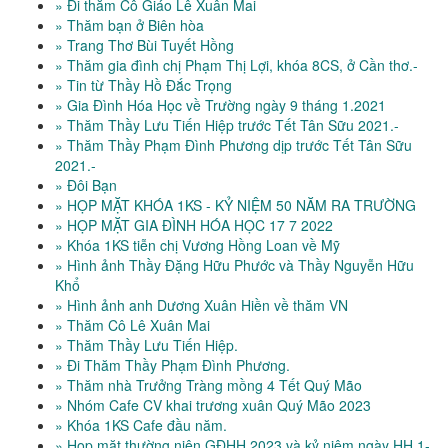
» Đi thăm Cô Giáo Lê Xuân Mai
» Thăm bạn ở Biên hòa
» Trang Thơ Bùi Tuyết Hồng
» Thăm gia đình chị Phạm Thị Lợi, khóa 8CS, ở Cần thơ.-
» Tin từ Thầy Hồ Đắc Trọng
» Gia Đình Hóa Học về Trường ngày 9 tháng 1.2021
» Thăm Thầy Lưu Tiến Hiệp trước Tết Tân Sữu 2021.-
» Thăm Thầy Phạm Đình Phương dịp trước Tết Tân Sữu
2021.-
» Đôi Bạn
» HỌP MẶT KHÓA 1KS - KỶ NIỆM 50 NĂM RA TRƯỜNG
» HỌP MẶT GIA ĐÌNH HÓA HỌC 17 7 2022
» Khóa 1KS tiễn chị Vương Hồng Loan về Mỹ
» Hình ảnh Thầy Đặng Hữu Phước và Thầy Nguyễn Hữu
Khổ
» Hình ảnh anh Dương Xuân Hiền về thăm VN
» Thăm Cô Lê Xuân Mai
» Thăm Thầy Lưu Tiến Hiệp.
» Đi Thăm Thầy Phạm Đình Phương.
» Thăm nhà Trưởng Tràng mồng 4 Tết Quý Mão
» Nhóm Cafe CV khai trương xuân Quý Mão 2023
» Khóa 1KS Cafe đầu năm.
» Hop mặt thường niên GĐHH 2023 và kỷ niệm ngày HH 1-