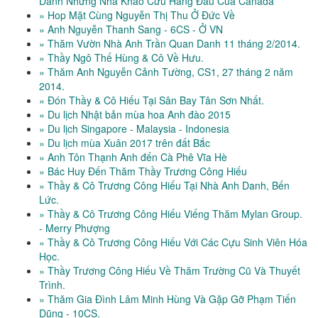
Danh Những Nhà Khảo Cứu Hàng Đầu Của Canada
» Hop Mặt Cùng Nguyễn Thị Thu Ở Đức Về
» Anh Nguyễn Thanh Sang - 6CS - Ở VN
» Thăm Vườn Nhà Anh Trần Quan Danh 11 tháng 2/2014.
» Thầy Ngô Thế Hùng & Cô Về Hưu.
» Thăm Anh Nguyễn Cảnh Tường, CS1, 27 tháng 2 năm
2014.
» Đón Thầy & Cô Hiếu Tại Sân Bay Tân Sơn Nhất.
» Du lịch Nhật bản mùa hoa Anh đào 2015
» Du lịch Singapore - Malaysia - Indonesia
» Du lịch mùa Xuân 2017 trên đất Bắc
» Anh Tôn Thạnh Anh đến Cà Phê Vĩa Hè
» Bác Huy Đến Thăm Thầy Trương Công Hiếu
» Thầy & Cô Trương Công Hiếu Tại Nhà Anh Danh, Bến
Lức.
» Thầy & Cô Trương Công Hiếu Viếng Thăm Mylan Group.
- Merry Phượng
» Thầy & Cô Trương Công Hiếu Với Các Cựu Sinh Viên Hóa
Học.
» Thầy Trương Công Hiếu Về Thăm Trường Cũ Và Thuyết
Trình.
» Thăm Gia Đình Lâm Minh Hùng Và Gặp Gỡ Phạm Tiến
Dũng - 10CS.