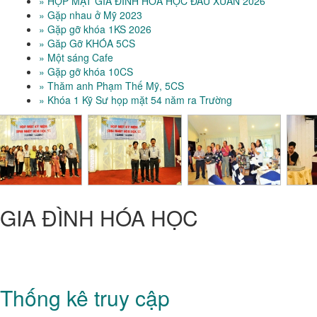
» HỌP MẶT GIA ĐÌNH HÓA HỌC ĐẦU XUÂN 2026
» Gặp nhau ở Mỹ 2023
» Gặp gỡ khóa 1KS 2026
» Găp Gỡ KHÓA 5CS
» Một sáng Cafe
» Gặp gỡ khóa 10CS
» Thăm anh Phạm Thế Mỹ, 5CS
» Khóa 1 Kỹ Sư họp mặt 54 năm ra Trường
GIA ĐÌNH HÓA HỌC
CỰU SINH VIÊN HÓA-HỌC
Trung Tâm Quốc Gia Kỹ Thuật Phú Thọ - Trường Đại Học Bách
Khoa TP HCM
Thống kê truy cập