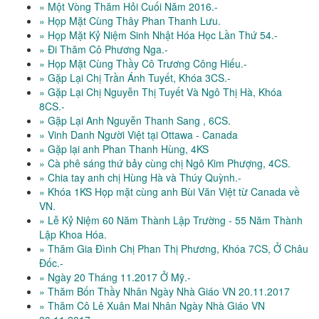
» Một Vòng Thăm Hỏi Cuối Năm 2016.-
» Họp Mặt Cùng Thây Phan Thanh Lưu.
» Họp Mặt Kỷ Niệm Sinh Nhật Hóa Học Lần Thứ 54.-
» Đi Thăm Cô Phương Nga.-
» Họp Mặt Cùng Thầy Cô Trương Công Hiếu.-
» Gặp Lại Chị Trần Ánh Tuyết, Khóa 3CS.-
» Gặp Lại Chị Nguyễn Thị Tuyết Và Ngô Thị Hà, Khóa
8CS.-
» Gặp Lại Anh Nguyễn Thanh Sang , 6CS.
» Vinh Danh Người Việt tại Ottawa - Canada
» Gặp lại anh Phan Thanh Hùng, 4KS
» Cà phê sáng thứ bảy cùng chị Ngô Kim Phượng, 4CS.
» Chia tay anh chị Hùng Hà và Thúy Quỳnh.-
» Khóa 1KS Họp mặt cùng anh Bùi Văn Việt từ Canada về
VN.
» Lễ Kỷ Niệm 60 Năm Thành Lập Trường - 55 Năm Thành
Lập Khoa Hóa.
» Thăm Gia Đình Chị Phan Thị Phương, Khóa 7CS, Ở Châu
Đốc.-
» Ngày 20 Tháng 11.2017 Ở Mỹ.-
» Thăm Bốn Thầy Nhân Ngày Nhà Giáo VN 20.11.2017
» Thăm Cô Lê Xuân Mai Nhân Ngày Nhà Giáo VN