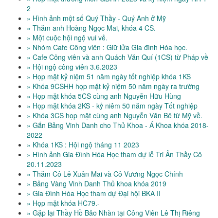
2
» Hình ảnh một số Quý Thầy - Quý Anh ở Mỹ
» Thăm anh Hoàng Ngọc Mai, khóa 4 CS.
» Một cuộc hội ngộ vui vẻ.
» Nhóm Cafe Công viên : Giữ lửa Gia đình Hóa học.
» Cafe Công viên và anh Quách Văn Quí (1CS) từ Pháp về
» Hội ngộ công viên 3.6.2023
» Họp mặt kỷ niệm 51 năm ngày tốt nghiệp khóa 1KS
» Khóa 9CSHH họp mặt kỷ niệm 50 năm ngày ra trường
» Họp mặt khóa 5CS cùng anh Nguyễn Hữu Hùng
» Họp mặt khóa 2KS - kỷ niêm 50 năm ngày Tốt nghiệp
» Khóa 3CS họp mặt cùng anh Nguyễn Văn Bê từ Mỹ về.
» Gắn Bảng Vinh Danh cho Thủ Khoa - Á Khoa khóa 2018-
2022
» Khóa 1KS : Hội ngộ tháng 11 2023
» Hình ảnh Gia Đình Hóa Học tham dự lễ Tri Ân Thầy Cô
20.11.2023
» Thăm Cô Lê Xuân Mai và Cô Vương Ngọc Chính
» Bảng Vàng Vinh Danh Thủ khoa khóa 2019
» Gia Đình Hóa Học tham dự Đại hội BKA II
» Họp mặt khóa HC79.-
» Gặp lại Thầy Hồ Bảo Nhàn tại Công Viên Lê Thị Riêng