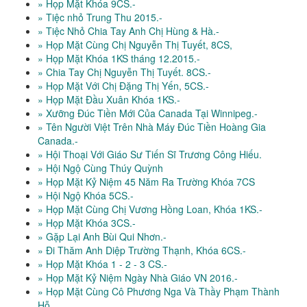
» Họp Mặt Khóa 9CS.-
» Tiệc nhỏ Trung Thu 2015.-
» Tiệc Nhỏ Chia Tay Anh Chị Hùng & Hà.-
» Họp Mặt Cùng Chị Nguyễn Thị Tuyết, 8CS,
» Họp Mặt Khóa 1KS tháng 12.2015.-
» Chia Tay Chị Nguyễn Thị Tuyết. 8CS.-
» Họp Mặt Với Chị Đặng Thị Yến, 5CS.-
» Họp Mặt Đầu Xuân Khóa 1KS.-
» Xưỡng Đúc Tiền Mới Của Canada Tại Winnipeg.-
» Tên Người Việt Trên Nhà Máy Đúc Tiền Hoàng Gia
Canada.-
» Hội Thoại Với Giáo Sư Tiến Sĩ Trương Công Hiếu.
» Hội Ngộ Cùng Thúy Quỳnh
» Họp Mặt Kỷ Niệm 45 Năm Ra Trường Khóa 7CS
» Hội Ngộ Khóa 5CS.-
» Họp Mặt Cùng Chị Vương Hồng Loan, Khóa 1KS.-
» Họp Mặt Khóa 3CS.-
» Gặp Lại Anh Bùi Qui Nhơn.-
» Đi Thăm Anh Diệp Trường Thạnh, Khóa 6CS.-
» Họp Mặt Khóa 1 - 2 - 3 CS.-
» Họp Mặt Kỷ Niệm Ngày Nhà Giáo VN 2016.-
» Họp Mặt Cùng Cô Phương Nga Và Thầy Phạm Thành
Hỗ.