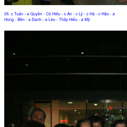
05. c Tuấn - a Quyền - Cô Hiếu - c An - c Lý - c Hà - c Hảo - a
Hùng - Bền - a Danh - a Lèo - Thầy Hiếu - a Mỹ