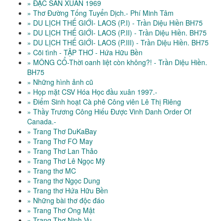
» ĐẶC SAN XUÂN 1969
» Thơ Đường Tống Tuyển Dịch.- Phí Minh Tâm
» DU LỊCH THẾ GIỚI- LAOS (P.I) - Trần Diệu Hiền BH75
» DU LỊCH THẾ GIỚI- LAOS (P.II) - Trần Diệu Hiền. BH75
» DU LỊCH THẾ GIỚI- LAOS (P.III) - Trần Diệu Hiền. BH75
» Cõi tình - TẬP THƠ - Hứa Hữu Bền
» MÔNG CỔ-Thời oanh liệt còn không?! - Trần Diệu Hiền.
BH75
» Những hình ảnh cũ
» Họp mặt CSV Hóa Học đầu xuân 1997.-
» Điểm Sinh hoạt Cà phê Công viên Lê Thị Riêng
» Thầy Trương Công Hiếu Được Vinh Danh Order Of
Canada.-
» Trang Thơ DuKaBay
» Trang Thơ FO May
» Trang Thơ Lan Thảo
» Trang Thơ Lê Ngọc Mỹ
» Trang thơ MC
» Trang thơ Ngọc Dung
» Trang thơ Hứa Hữu Bền
» Những bài thơ độc đáo
» Trang Thơ Ong Mật
» Trang Thơ Ninh Vu