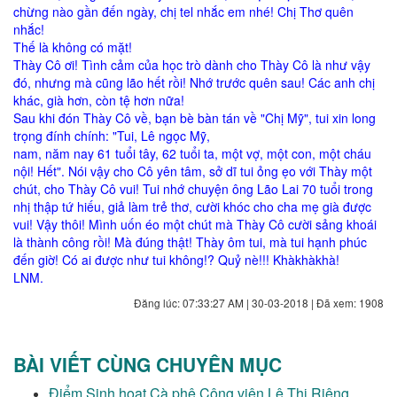
chừng nào gần đến ngày, chị tel nhắc em nhé! Chị Thơ quên
nhắc!
Thế là không có mặt!
Thày Cô ơi! Tình cảm của học trò dành cho Thày Cô là như vậy
đó, nhưng mà cũng lão hết rồi! Nhớ trước quên sau! Các anh chị
khác, già hơn, còn tệ hơn nữa!
Sau khi đón Thày Cô về, bạn bè bàn tán về "Chị Mỹ", tui xin long
trọng đính chính: "Tui, Lê ngọc Mỹ,
nam, năm nay 61 tuổi tây, 62 tuổi ta, một vợ, một con, một cháu
nội! Hết". Nói vậy cho Cô yên tâm, sở dĩ tui ỏng ẹo với Thày một
chút, cho Thày Cô vui! Tui nhớ chuyện ông Lão Lai 70 tuổi trong
nhị thập tứ hiếu, giả làm trẻ thơ, cười khóc cho cha mẹ già được
vui! Vậy thôi! Mình uốn éo một chút mà Thày Cô cười sảng khoái
là thành công rồi! Mà đúng thật! Thày ôm tui, mà tui hạnh phúc
đến giờ! Có ai được như tui không!? Quỷ nè!!! Khàkhàkhà!
LNM.
Đăng lúc: 07:33:27 AM | 30-03-2018 | Đã xem: 1908
BÀI VIẾT CÙNG CHUYÊN MỤC
Điểm Sinh hoạt Cà phê Công viên Lê Thị Riêng