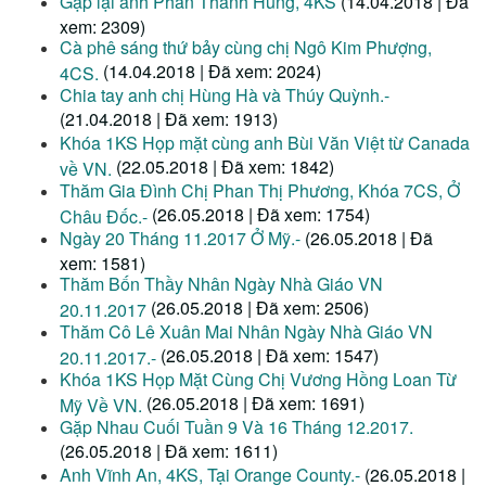
Gặp lại anh Phan Thanh Hùng, 4KS
(14.04.2018 | Đã
xem: 2309)
Cà phê sáng thứ bảy cùng chị Ngô Kim Phượng,
(14.04.2018 | Đã xem: 2024)
4CS.
Chia tay anh chị Hùng Hà và Thúy Quỳnh.-
(21.04.2018 | Đã xem: 1913)
Khóa 1KS Họp mặt cùng anh Bùi Văn Việt từ Canada
(22.05.2018 | Đã xem: 1842)
về VN.
Thăm Gia Đình Chị Phan Thị Phương, Khóa 7CS, Ở
(26.05.2018 | Đã xem: 1754)
Châu Đốc.-
Ngày 20 Tháng 11.2017 Ở Mỹ.-
(26.05.2018 | Đã
xem: 1581)
Thăm Bốn Thầy Nhân Ngày Nhà Giáo VN
(26.05.2018 | Đã xem: 2506)
20.11.2017
Thăm Cô Lê Xuân Mai Nhân Ngày Nhà Giáo VN
(26.05.2018 | Đã xem: 1547)
20.11.2017.-
Khóa 1KS Họp Mặt Cùng Chị Vương Hồng Loan Từ
(26.05.2018 | Đã xem: 1691)
Mỹ Về VN.
Gặp Nhau Cuối Tuần 9 Và 16 Tháng 12.2017.
(26.05.2018 | Đã xem: 1611)
Anh Vĩnh An, 4KS, Tại Orange County.-
(26.05.2018 |