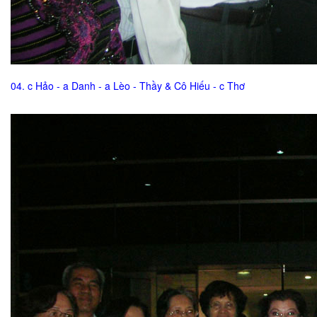
04. c Hảo - a Danh - a Lèo - Thầy & Cô Hiếu - c Thơ