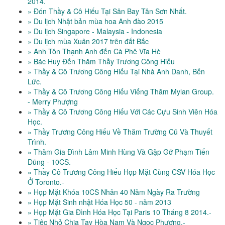
2014.
» Đón Thầy & Cô Hiếu Tại Sân Bay Tân Sơn Nhất.
» Du lịch Nhật bản mùa hoa Anh đào 2015
» Du lịch Singapore - Malaysia - Indonesia
» Du lịch mùa Xuân 2017 trên đất Bắc
» Anh Tôn Thạnh Anh đến Cà Phê Vĩa Hè
» Bác Huy Đến Thăm Thầy Trương Công Hiếu
» Thầy & Cô Trương Công Hiếu Tại Nhà Anh Danh, Bến
Lức.
» Thầy & Cô Trương Công Hiếu Viếng Thăm Mylan Group.
- Merry Phượng
» Thầy & Cô Trương Công Hiếu Với Các Cựu Sinh Viên Hóa
Học.
» Thầy Trương Công Hiếu Về Thăm Trường Cũ Và Thuyết
Trình.
» Thăm Gia Đình Lâm Minh Hùng Và Gặp Gỡ Phạm Tiến
Dũng - 10CS.
» Thầy Cô Trương Công Hiếu Họp Mặt Cùng CSV Hóa Học
Ở Toronto.-
» Họp Mặt Khóa 10CS Nhân 40 Năm Ngày Ra Trường
» Họp Mặt Sinh nhật Hóa Học 50 - năm 2013
» Họp Mặt Gia Đình Hóa Học Tại Paris 10 Tháng 8 2014.-
» Tiệc Nhỏ Chia Tay Hòa Nam Và Ngọc Phượng.-