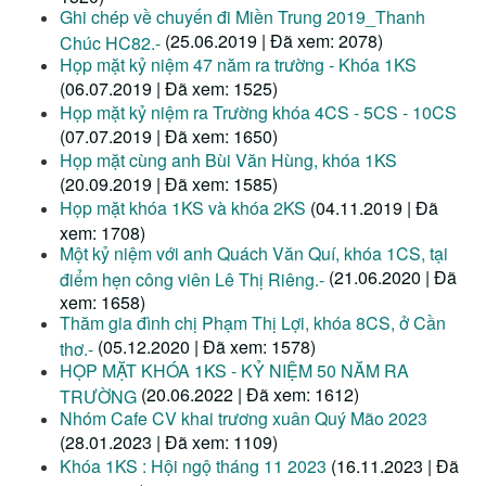
Ghi chép về chuyến đi Miền Trung 2019_Thanh
(25.06.2019 | Đã xem: 2078)
Chúc HC82.-
Họp mặt kỷ niệm 47 năm ra trường - Khóa 1KS
(06.07.2019 | Đã xem: 1525)
Họp mặt kỷ niệm ra Trường khóa 4CS - 5CS - 10CS
(07.07.2019 | Đã xem: 1650)
Họp mặt cùng anh Bùi Văn Hùng, khóa 1KS
(20.09.2019 | Đã xem: 1585)
Họp mặt khóa 1KS và khóa 2KS
(04.11.2019 | Đã
xem: 1708)
Một kỷ niệm với anh Quách Văn Quí, khóa 1CS, tại
(21.06.2020 | Đã
điểm hẹn công viên Lê Thị Riêng.-
xem: 1658)
Thăm gia đình chị Phạm Thị Lợi, khóa 8CS, ở Cần
(05.12.2020 | Đã xem: 1578)
thơ.-
HỌP MẶT KHÓA 1KS - KỶ NIỆM 50 NĂM RA
(20.06.2022 | Đã xem: 1612)
TRƯỜNG
Nhóm Cafe CV khai trương xuân Quý Mão 2023
(28.01.2023 | Đã xem: 1109)
Khóa 1KS : Hội ngộ tháng 11 2023
(16.11.2023 | Đã