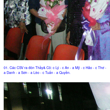
01. Các CSV ra đón Thầy& Cô: c Lý - c An - a Mỹ - c Hảo - c Thơ -
a Danh - a Sơn - a Lèo - c Tuấn - a Quyền.