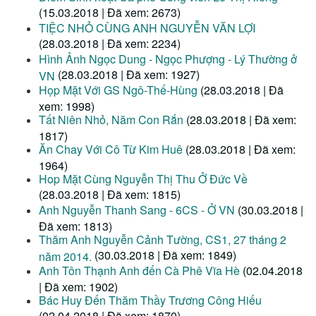
(15.03.2018 | Đã xem: 2673)
TIỆC NHỎ CÙNG ANH NGUYỄN VĂN LỢI
(28.03.2018 | Đã xem: 2234)
Hình Ảnh Ngọc Dung - Ngọc Phượng - Lý Thường ở
(28.03.2018 | Đã xem: 1927)
VN
Họp Mặt Với GS Ngô-Thế-Hùng
(28.03.2018 | Đã
xem: 1998)
Tất Niên Nhỏ, Năm Con Rắn
(28.03.2018 | Đã xem:
1817)
Ăn Chay Với Cô Từ Kim Huê
(28.03.2018 | Đã xem:
1964)
Hop Mặt Cùng Nguyễn Thị Thu Ở Đức Về
(28.03.2018 | Đã xem: 1815)
Anh Nguyễn Thanh Sang - 6CS - Ở VN
(30.03.2018 |
Đã xem: 1813)
Thăm Anh Nguyễn Cảnh Tường, CS1, 27 tháng 2
(30.03.2018 | Đã xem: 1849)
năm 2014.
Anh Tôn Thạnh Anh đến Cà Phê Vĩa Hè
(02.04.2018
| Đã xem: 1902)
Bác Huy Đến Thăm Thầy Trương Công Hiếu
(02.04.2018 | Đã xem: 1870)