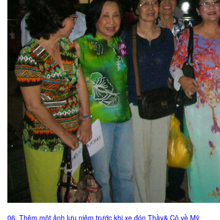
06. Thêm một ảnh lưu niệm trước khi xe đón Thầy& Cô về Mỹ