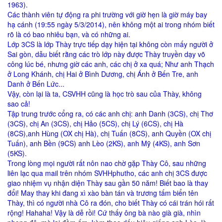
1963).
Các thành viên tự động ra phi trường với giờ hẹn là giờ máy bay
hạ cánh (19:55 ngày 5/3/2014), nên không một ai trong nhóm biết
rõ là có bao nhiêu bạn, và có những ai.
Lớp 3CS là lớp Thày trực tiếp dạy hiện tại không còn mấy người ở
Sai gòn, dẫu biết rằng các trò lớp này được Thày truyền dạy võ
công lúc bé, nhưng giờ các anh, các chị ở xa quá; Như anh Thạch
ở Long Khánh, chị Hai ở Bình Dương, chị Ánh ở Bến Tre, anh
Danh ở Bến Lức...
Vậy, còn lại là ta, CSVHH cũng là học trò sau của Thày, không
sao cả!
Tập trung trước cổng ra, có các anh chị: anh Danh (3CS), chị Thơ
(3CS), chị An (3CS), chị Hảo (5CS), chị Lý (6CS), chị Hà
(8CS),anh Hùng (OX chị Hà), chị Tuấn (8CS), anh Quyền (OX chị
Tuấn), anh Bền (9CS) anh Lèo (2KS), anh Mỹ (4KS), anh Sơn
(5KS).
Trong lòng mọi người rất nôn nao chờ gặp Thày Cô, sau những
liên lạc qua mail trên nhóm SVHHphutho, các anh chị 3CS được
giao nhiệm vụ nhận diện Thày sau gần 50 năm! Biết bao là thay
đổi! May thay khi đang xì xào bàn tán và trương tấm biển tên
Thày, thì có người nhà Cô ra đón, cho biết Thày có cái trán hói rất
rộng! Hahaha! Vậy là dễ rồi! Cứ thấy ông bà nào già già, nhìn