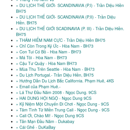
» DU LỊCH THẾ GIỚI- SCANDINAVIA (P.I) - Trần Diệu Hiền
BH75
» DU LỊCH THẾ GIỚI- SCANDINAVIA (P.II) - Trần Diệu
Hiền. BH75
» DU LỊCH THẾ GIỚI SCADINAVIA (P. III) - Trần Diệu Hiền.
BH75
» THÁM HIỂM NAM CỰC - Trần Diệu Hiền BH75
» Chỉ Còn Trong Ký Ức - Hòa Nam - BH73
» Con Tui Có Bồ - Hòa Nam - BH73
» Má Tôi - Hòa Nam - BH73
» Cậu Tư Quậy - Hòa Nam BH73
» Mùa Thu Trên Seattle - Hòa Nam - BH73
» Du Lịch Portugal.- Trần Diệu Hiền, BH75
» Hướng Dẫn Du Lịch Bắc California. Phạm Huê, 4KS
» Email của Phạm Huê.-
» Lá Thư Đầu Năm 2008 - Ngọc Dung. 9CS
» HAI DUNG HỘI NGỘ - Ngọc Dung 9CS
» Kỷ Niệm Một Chuyến Đi Chơi - Ngọc Dung - 9CS
» Tâm Tình Từ Miền Trung Cali - Ngọc Dung - 9CS
» Cali Ơi, Chào Mi! - Ngọc Dung 9CS
» Tản Mạn Đầu Năm - Dukabay
» Cái Ghế - DuKaBay