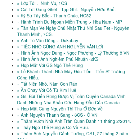
» Lớp Tôi .- Ninh Vũ, 1CS
» Cái Tôi Đáng Ghét - Tạp Ghi.- Nguyễn Hữu Khổ.
» Ký Sự Tây Bắc.- Thanh Chúc, HC82
» Hành Trình Du Ngoạn Miền Trung .- Hòa Nam - MP
» Tản Mạn Về Ngày Chủ Nhật Thứ Nhì Sau Tết - Nguyễn
Thanh Minh, 7CS.-
» Anh Tô Văn Dũng .- Dukabay
» TIỆC NHỎ CÙNG ANH NGUYỄN VĂN LỢI
» Hình Ảnh Ngọc Dung - Ngọc Phượng - Lý Thường ở VN
» Hình Ảnh Anh Nghiêm Phú Nhuận -2KS
» Họp Mặt Với GS Ngô-Thế-Hùng
» Lễ Khánh Thành Nhà Máy Đúc Tiền - Tiến Sĩ Trương
Công Hiếu.
» Tất Niên Nhỏ, Năm Con Rắn
» Ăn Chay Với Cô Từ Kim Huê
» Gs. Bùi Tiến Rũng Được Vị Toàn Quyền Canada Vinh
Danh Những Nhà Khảo Cứu Hàng Đầu Của Canada
» Hop Mặt Cùng Nguyễn Thị Thu Ở Đức Về
» Anh Nguyễn Thanh Sang - 6CS - Ở VN
» Thăm Vườn Nhà Anh Trần Quan Danh 11 tháng 2/2014.
» Thầy Ngô Thế Hùng & Cô Về Hưu.
» Thăm Anh Nguyễn Cảnh Tường, CS1, 27 tháng 2 năm