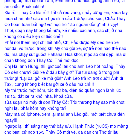
phong độ, mà lại đầm ấm, kèm theo dấu hiệu giống anh Lèo, là
ăn chắc! Khakhakha!
Kia rồi! Thày Cô kia rồi! Tất cả reo vang, nhảy cững lên, khoa tay
múa chân như các em học sinh cấp 1 được cho kẹo; Chắc Thày
Cô hoàn toàn bất ngờ với học trò "lão ngoan đồng" như vậy!
Thôi, đoạn này không kể nữa, kể nhiều các anh, các chị ở nhà,
không có điều kiện đi tiếc chết!
Phải nói thêm một chi tiết nhỏ, Chị Hảo được Mỹ đèo trên xe
honda, vô trước, trong khi Mỹ chờ gởi xe, sợ trễ nôn nao thế nào
đó, mà chạy sút guốc! Hahaha! Hoa khôi, mặc áo dài đẹp, mà đi
chân không đón Thày Cô! Thế mới độc!
Chị Hà, anh Hùng, thì, giờ cuối tel cho anh Lèo hốt hoảng, Thày
Cô đến chưa? Gởi xe ở đâu bây giờ? Tụi tui đang ở trong phi
trường! "Lại bãi gởi xe mà gởi!" Anh Lèo trả lời trớt quớt! Ảnh đi
Taxi, cũng không biết bãi gởi xe ở đâu mà chỉ!!!
Mỹ thì trước một hôm, tức thứ ba, diện áo quần ngon lành lúc
19:15, dắt xe ra khỏi nhà, khoá cửa,
sửa soạn nổ máy đi đón Thày Cô; Trời thương hay sao mà chợt
nghĩ lại, phải hôm nay không ta?
May mà có Iphone, xem lại mail anh Lèo gởi, mới biết chưa đến
ngày!!!
Ngược lại, thì sáng nay thứ bảy 8/3, Hạnh Phúc (10CS) mơ màng
cho biết, cứ ngỡ 15/3 Thày Cô mới về, đã dặn chị Thơ từ lâu,