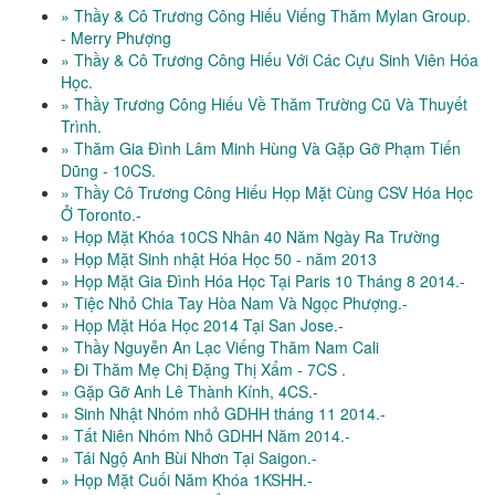
» Thầy & Cô Trương Công Hiếu Viếng Thăm Mylan Group.
- Merry Phượng
» Thầy & Cô Trương Công Hiếu Với Các Cựu Sinh Viên Hóa
Học.
» Thầy Trương Công Hiếu Về Thăm Trường Cũ Và Thuyết
Trình.
» Thăm Gia Đình Lâm Minh Hùng Và Gặp Gỡ Phạm Tiến
Dũng - 10CS.
» Thầy Cô Trương Công Hiếu Họp Mặt Cùng CSV Hóa Học
Ở Toronto.-
» Họp Mặt Khóa 10CS Nhân 40 Năm Ngày Ra Trường
» Họp Mặt Sinh nhật Hóa Học 50 - năm 2013
» Họp Mặt Gia Đình Hóa Học Tại Paris 10 Tháng 8 2014.-
» Tiệc Nhỏ Chia Tay Hòa Nam Và Ngọc Phượng.-
» Họp Mặt Hóa Học 2014 Tại San Jose.-
» Thầy Nguyễn An Lạc Viếng Thăm Nam Cali
» Đi Thăm Mẹ Chị Đặng Thị Xẩm - 7CS .
» Gặp Gỡ Anh Lê Thành Kính, 4CS.-
» Sinh Nhật Nhóm nhỏ GDHH tháng 11 2014.-
» Tất Niên Nhóm Nhỏ GDHH Năm 2014.-
» Tái Ngộ Anh Bùi Nhơn Tại Saigon.-
» Họp Mặt Cuối Năm Khóa 1KSHH.-