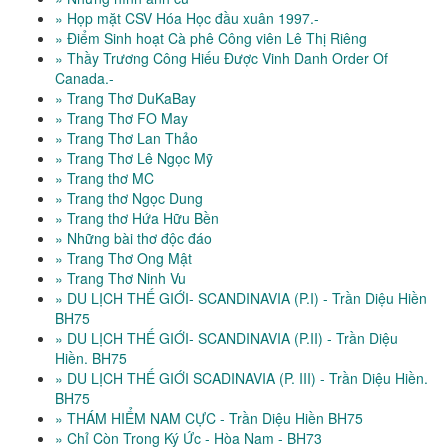
» Họp mặt CSV Hóa Học đầu xuân 1997.-
» Điểm Sinh hoạt Cà phê Công viên Lê Thị Riêng
» Thầy Trương Công Hiếu Được Vinh Danh Order Of
Canada.-
» Trang Thơ DuKaBay
» Trang Thơ FO May
» Trang Thơ Lan Thảo
» Trang Thơ Lê Ngọc Mỹ
» Trang thơ MC
» Trang thơ Ngọc Dung
» Trang thơ Hứa Hữu Bền
» Những bài thơ độc đáo
» Trang Thơ Ong Mật
» Trang Thơ Ninh Vu
» DU LỊCH THẾ GIỚI- SCANDINAVIA (P.I) - Trần Diệu Hiền
BH75
» DU LỊCH THẾ GIỚI- SCANDINAVIA (P.II) - Trần Diệu
Hiền. BH75
» DU LỊCH THẾ GIỚI SCADINAVIA (P. III) - Trần Diệu Hiền.
BH75
» THÁM HIỂM NAM CỰC - Trần Diệu Hiền BH75
» Chỉ Còn Trong Ký Ức - Hòa Nam - BH73