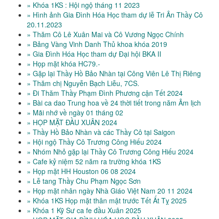
» Khóa 1KS : Hội ngộ tháng 11 2023
» Hình ảnh Gia Đình Hóa Học tham dự lễ Tri Ân Thầy Cô
20.11.2023
» Thăm Cô Lê Xuân Mai và Cô Vương Ngọc Chính
» Bảng Vàng Vinh Danh Thủ khoa khóa 2019
» Gia Đình Hóa Học tham dự Đại hội BKA II
» Họp mặt khóa HC79.-
» Gặp lại Thầy Hồ Bảo Nhàn tại Công Viên Lê Thị Riêng
» Thăm chị Nguyễn Bạch Liễu, 7CS.
» Đi Thăm Thầy Phạm Đình Phương cận Tết 2024
» Bài ca dao Trung hoa về 24 thời tiết trong năm Âm lịch
» Mãi nhớ về ngày 01 tháng 02
» HỌP MẶT ĐẦU XUÂN 2024
» Thầy Hồ Bảo Nhàn và các Thầy Cô tại Saigon
» Hội ngộ Thầy Cô Trương Công Hiếu 2024
» Nhóm Nhỏ gặp lại Thầy Cô Trương Công Hiếu 2024
» Cafe kỷ niệm 52 năm ra trường khóa 1KS
» Họp mặt HH Houston 06 08 2024
» Lễ tang Thầy Chu Phạm Ngọc Sơn
» Họp mặt nhân ngày Nhà Giáo Việt Nam 20 11 2024
» Khóa 1KS Họp mặt thân mật trước Tết Ất Tỵ 2025
» Khóa 1 Kỹ Sư ca fe đầu Xuân 2025