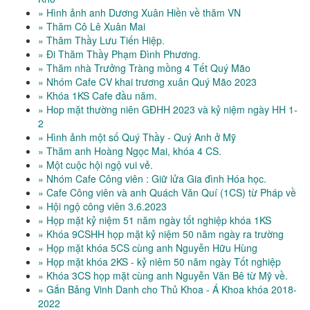
» Hình ảnh anh Dương Xuân Hiền về thăm VN
» Thăm Cô Lê Xuân Mai
» Thăm Thầy Lưu Tiến Hiệp.
» Đi Thăm Thầy Phạm Đình Phương.
» Thăm nhà Trưởng Tràng mồng 4 Tết Quý Mão
» Nhóm Cafe CV khai trương xuân Quý Mão 2023
» Khóa 1KS Cafe đầu năm.
» Hop mặt thường niên GĐHH 2023 và kỷ niệm ngày HH 1-
2
» Hình ảnh một số Quý Thầy - Quý Anh ở Mỹ
» Thăm anh Hoàng Ngọc Mai, khóa 4 CS.
» Một cuộc hội ngộ vui vẻ.
» Nhóm Cafe Công viên : Giữ lửa Gia đình Hóa học.
» Cafe Công viên và anh Quách Văn Quí (1CS) từ Pháp về
» Hội ngộ công viên 3.6.2023
» Họp mặt kỷ niệm 51 năm ngày tốt nghiệp khóa 1KS
» Khóa 9CSHH họp mặt kỷ niệm 50 năm ngày ra trường
» Họp mặt khóa 5CS cùng anh Nguyễn Hữu Hùng
» Họp mặt khóa 2KS - kỷ niêm 50 năm ngày Tốt nghiệp
» Khóa 3CS họp mặt cùng anh Nguyễn Văn Bê từ Mỹ về.
» Gắn Bảng Vinh Danh cho Thủ Khoa - Á Khoa khóa 2018-
2022