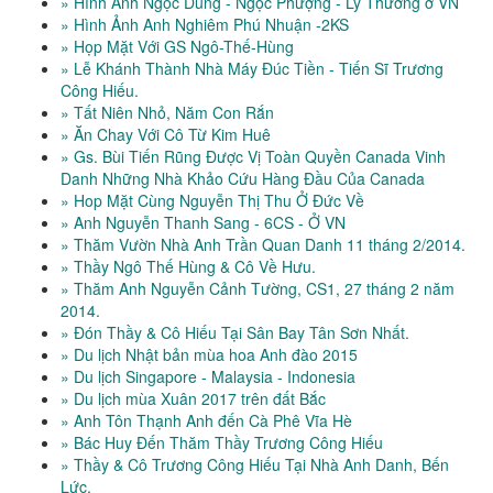
» Hình Ảnh Ngọc Dung - Ngọc Phượng - Lý Thường ở VN
» Hình Ảnh Anh Nghiêm Phú Nhuận -2KS
» Họp Mặt Với GS Ngô-Thế-Hùng
» Lễ Khánh Thành Nhà Máy Đúc Tiền - Tiến Sĩ Trương
Công Hiếu.
» Tất Niên Nhỏ, Năm Con Rắn
» Ăn Chay Với Cô Từ Kim Huê
» Gs. Bùi Tiến Rũng Được Vị Toàn Quyền Canada Vinh
Danh Những Nhà Khảo Cứu Hàng Đầu Của Canada
» Hop Mặt Cùng Nguyễn Thị Thu Ở Đức Về
» Anh Nguyễn Thanh Sang - 6CS - Ở VN
» Thăm Vườn Nhà Anh Trần Quan Danh 11 tháng 2/2014.
» Thầy Ngô Thế Hùng & Cô Về Hưu.
» Thăm Anh Nguyễn Cảnh Tường, CS1, 27 tháng 2 năm
2014.
» Đón Thầy & Cô Hiếu Tại Sân Bay Tân Sơn Nhất.
» Du lịch Nhật bản mùa hoa Anh đào 2015
» Du lịch Singapore - Malaysia - Indonesia
» Du lịch mùa Xuân 2017 trên đất Bắc
» Anh Tôn Thạnh Anh đến Cà Phê Vĩa Hè
» Bác Huy Đến Thăm Thầy Trương Công Hiếu
» Thầy & Cô Trương Công Hiếu Tại Nhà Anh Danh, Bến
Lức.