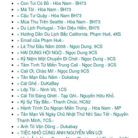
» Con Tui Có Bồ - Hòa Nam - BH73
» Má Tôi - Hòa Nam - BH73
» Cậu Tư Quậy - Hòa Nam BH73
» Mùa Thu Trên Seattle - Hòa Nam - BH73
» Du Lịch Portugal.- Trần Diệu Hiền, BH75
» Hướng Dẫn Du Lịch Bắc California. Phạm Huê, 4KS
» Email của Phạm Huê.-
» Lá Thư Đầu Năm 2008 - Ngọc Dung. 9CS
» HAI DUNG HỘI NGỘ - Ngọc Dung 9CS
» Kỷ Niệm Một Chuyến Đi Chơi - Ngọc Dung - 9CS
» Tâm Tình Từ Miền Trung Cali - Ngọc Dung - 9CS
» Cali Ơi, Chào Mi! - Ngọc Dung 9CS
» Tản Mạn Đầu Năm - Dukabay
» Cái Ghế - DuKaBay
» Lớp Tôi .- Ninh Vũ, 1CS
» Cái Tôi Đáng Ghét - Tạp Ghi.- Nguyễn Hữu Khổ.
» Ký Sự Tây Bắc.- Thanh Chúc, HC82
» Hành Trình Du Ngoạn Miền Trung .- Hòa Nam - MP
» Tản Mạn Về Ngày Chủ Nhật Thứ Nhì Sau Tết - Nguyễn
Thanh Minh, 7CS.-
» Anh Tô Văn Dũng .- Dukabay
» TIỆC NHỎ CÙNG ANH NGUYỄN VĂN LỢI