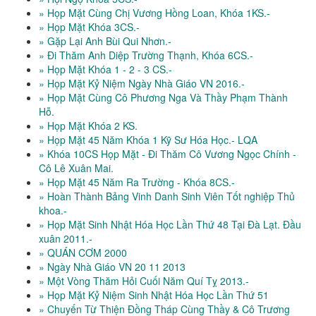
» Họp Mặt Cùng Chị Vương Hồng Loan, Khóa 1KS.-
» Họp Mặt Khóa 3CS.-
» Gặp Lại Anh Bùi Qui Nhơn.-
» Đi Thăm Anh Diệp Trường Thạnh, Khóa 6CS.-
» Họp Mặt Khóa 1 - 2 - 3 CS.-
» Họp Mặt Kỷ Niệm Ngày Nhà Giáo VN 2016.-
» Họp Mặt Cùng Cô Phương Nga Và Thầy Phạm Thành
Hỗ.
» Họp Mặt Khóa 2 KS.
» Họp Mặt 45 Năm Khóa 1 Kỹ Sư Hóa Học.- LQA
» Khóa 10CS Họp Mặt - Đi Thăm Cô Vương Ngọc Chính -
Cô Lê Xuân Mai.
» Họp Mặt 45 Năm Ra Trường - Khóa 8CS.-
» Hoàn Thành Bảng Vinh Danh Sinh Viên Tốt nghiệp Thủ
khoa.-
» Họp Mặt Sinh Nhật Hóa Học Lần Thứ 48 Tại Đà Lạt. Đầu
xuân 2011.-
» QUÁN CƠM 2000
» Ngày Nhà Giáo VN 20 11 2013
» Một Vòng Thăm Hỏi Cuối Năm Quí Tỵ 2013.-
» Họp Mặt Kỷ Niệm Sinh Nhật Hóa Học Lần Thứ 51
» Chuyến Từ Thiện Đồng Tháp Cùng Thầy & Cô Trương