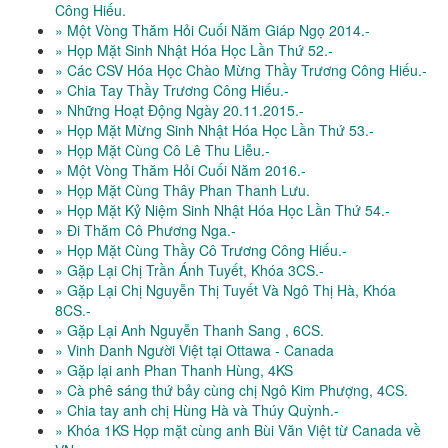
Công Hiếu.
» Một Vòng Thăm Hỏi Cuối Năm Giáp Ngọ 2014.-
» Họp Mặt Sinh Nhật Hóa Học Lần Thứ 52.-
» Các CSV Hóa Học Chào Mừng Thầy Trương Công Hiếu.-
» Chia Tay Thầy Trương Công Hiếu.-
» Những Hoạt Động Ngày 20.11.2015.-
» Họp Mặt Mừng Sinh Nhật Hóa Học Lần Thứ 53.-
» Họp Mặt Cùng Cô Lê Thu Liễu.-
» Một Vòng Thăm Hỏi Cuối Năm 2016.-
» Họp Mặt Cùng Thây Phan Thanh Lưu.
» Họp Mặt Kỷ Niệm Sinh Nhật Hóa Học Lần Thứ 54.-
» Đi Thăm Cô Phương Nga.-
» Họp Mặt Cùng Thầy Cô Trương Công Hiếu.-
» Gặp Lại Chị Trần Ánh Tuyết, Khóa 3CS.-
» Gặp Lại Chị Nguyễn Thị Tuyết Và Ngô Thị Hà, Khóa
8CS.-
» Gặp Lại Anh Nguyễn Thanh Sang , 6CS.
» Vinh Danh Người Việt tại Ottawa - Canada
» Gặp lại anh Phan Thanh Hùng, 4KS
» Cà phê sáng thứ bảy cùng chị Ngô Kim Phượng, 4CS.
» Chia tay anh chị Hùng Hà và Thúy Quỳnh.-
» Khóa 1KS Họp mặt cùng anh Bùi Văn Việt từ Canada về