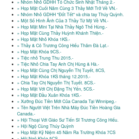
» Nhóm Nhỏ GDHH Tổ Chức Sinh Nhật Tháng 2.-
» Họp Mặt Cuối Năm Cùng 3 Thầy Mới Trở Về VN.-
» Nhóm Nhỏ GDHH "Đốt Tết" và chia tay Thúy Quỳnh.
» Một Số Hình Ảnh Của 3 Thầy Từ Mỹ Về VN.-
» Họp Mặt Mini Tại Nhà Thầy Ngô Thế Hùng.-
» Họp Mặt Cùng Thầy Huỳnh Khánh Thiện.-
» Họp Mặt Nhỏ Khóa 1KS.-
» Thầy & Cô Trương Công Hiếu Thăm Đà Lạt.-
» Họp Mặt Khóa 9CS.-
» Tiệc nhỏ Trung Thu 2015.-
» Tiệc Nhỏ Chia Tay Anh Chị Hùng & Hà.-
» Họp Mặt Cùng Chị Nguyễn Thị Tuyết, 8CS,
» Họp Mặt Khóa 1KS tháng 12.2015.-
» Chia Tay Chị Nguyễn Thị Tuyết. 8CS.-
» Họp Mặt Với Chị Đặng Thị Yến, 5CS.-
» Họp Mặt Đầu Xuân Khóa 1KS.-
» Xưỡng Đúc Tiền Mới Của Canada Tại Winnipeg.-
» Tên Người Việt Trên Nhà Máy Đúc Tiền Hoàng Gia
Canada.-
» Hội Thoại Với Giáo Sư Tiến Sĩ Trương Công Hiếu.
» Hội Ngộ Cùng Thúy Quỳnh
» Họp Mặt Kỷ Niệm 45 Năm Ra Trường Khóa 7CS
» Hội Ngộ Khóa 5CS.-