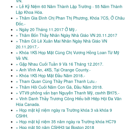
VN.
» Lễ Kỷ Niệm 60 Năm Thành Lập Trường - 55 Năm Thành
Lập Khoa Hóa.
» Thăm Gia Đình Chị Phan Thị Phương, Khóa 7CS, Ở Châu
Đốc.-
» Ngày 20 Tháng 11.2017 Ở Mỹ.-
» Thăm Bốn Thầy Nhân Ngày Nhà Giáo VN 20.11.2017
» Thăm Cô Lê Xuân Mai Nhân Ngày Nhà Giáo VN
20.11.2017.-
» Khóa 1KS Họp Mặt Cùng Chị Vương Hồng Loan Từ Mỹ
Về VN.
» Gặp Nhau Cuối Tuần 9 Và 16 Tháng 12.2017.
» Anh Vĩnh An, 4KS, Tại Orange County.-
» Khóa 1KS Họp Mặt Đầu Năm 2018.-
» Tham Quan Cùng Thầy Phan Thanh Lưu.-
» Thăm Hỏi Cuối Năm Con Gà, Đầu Năm 2018.
» VTV9 phỏng vấn bạn Nguyễn Thanh Mỹ, csvhh BH75.-
» Vinh Danh Thầy Trương Công Hiếu bởi Hiệp Hội Đa Văn
Hóa Canada.
» Họp mặt kỷ niệm ngày ra Trường khóa 3 và khóa 9
CSHH.
» Họp mặt kỷ niệm 35 năm ngày ra Trường khóa HC79
» Họp mặt 50 năm CSHH3 tại Boston 2018