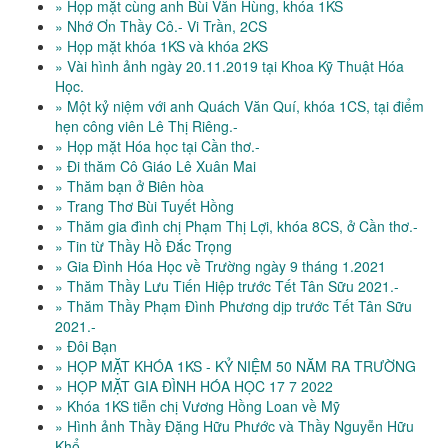
» Họp mặt cùng anh Bùi Văn Hùng, khóa 1KS
» Nhớ Ơn Thầy Cô.- Vi Trần, 2CS
» Họp mặt khóa 1KS và khóa 2KS
» Vài hình ảnh ngày 20.11.2019 tại Khoa Kỹ Thuật Hóa
Học.
» Một kỷ niệm với anh Quách Văn Quí, khóa 1CS, tại điểm
hẹn công viên Lê Thị Riêng.-
» Họp mặt Hóa học tại Cần thơ.-
» Đi thăm Cô Giáo Lê Xuân Mai
» Thăm bạn ở Biên hòa
» Trang Thơ Bùi Tuyết Hồng
» Thăm gia đình chị Phạm Thị Lợi, khóa 8CS, ở Cần thơ.-
» Tin từ Thầy Hồ Đắc Trọng
» Gia Đình Hóa Học về Trường ngày 9 tháng 1.2021
» Thăm Thầy Lưu Tiến Hiệp trước Tết Tân Sữu 2021.-
» Thăm Thầy Phạm Đình Phương dịp trước Tết Tân Sữu
2021.-
» Đôi Bạn
» HỌP MẶT KHÓA 1KS - KỶ NIỆM 50 NĂM RA TRƯỜNG
» HỌP MẶT GIA ĐÌNH HÓA HỌC 17 7 2022
» Khóa 1KS tiễn chị Vương Hồng Loan về Mỹ
» Hình ảnh Thầy Đặng Hữu Phước và Thầy Nguyễn Hữu
Khổ