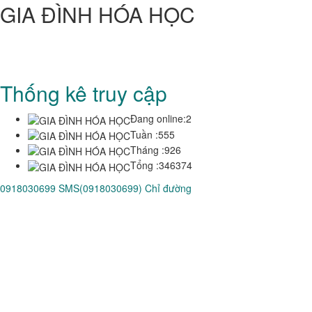
GIA ĐÌNH HÓA HỌC
CỰU SINH VIÊN HÓA-HỌC
Trung Tâm Quốc Gia Kỹ Thuật Phú Thọ - Trường Đại Học Bách
Khoa TP HCM
Thống kê truy cập
Đang online:
2
Tuần :
555
Tháng :
926
Tổng :
346374
0918030699
SMS(0918030699)
Chỉ đường