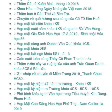
» Thăm Cô Lê Xuân Mai - tháng 10.2018
» Khoa Hóa mừng Ngày Nhà giáo Việt nam 2018.
» Thăm bạn ở Cần Thơ và Bến Tre.-
» Chuyến về quê hương sau cùng của Cô Từ Kim Huê
» Họp mặt tất niên khóa 1KS
» Họp mặt cuối năm khóa 1KS cùng anh Bùi Văn Hùng.-
» Họp mặt Gia Đình Hóa Học 17-2-2019.- Sinh nhật Hóa
học 56
» Họp mặt cùng anh Quách Văn Quí, khóa 1CS.-
» Họp mặt khóa 2KS
» Họp mặt bất ngờ khóa KS1 - 2 - 3
» Cafe cuối tuần cùng Thầy Cô Phan Thanh Lưu
» Thăm vườn cây và ruộng lúa của anh Trần Quan Danh,
khóa 3CS ở Bến lức.
» Ghi chép về chuyến đi Miền Trung 2019_Thanh Chúc
HC82.-
» Họp mặt kỷ niệm 47 năm ra trường - Khóa 1KS
» Họp mặt kỷ niệm ra Trường khóa 4CS - 5CS - 10CS
» Phê bình khía cạnh Văn học trong Tiểu thuyết Kim Dung.-
Phạm Huê.
» Họp Mặt Cao Đẳng Hóa Học Phú Thọ - Nam California
2019