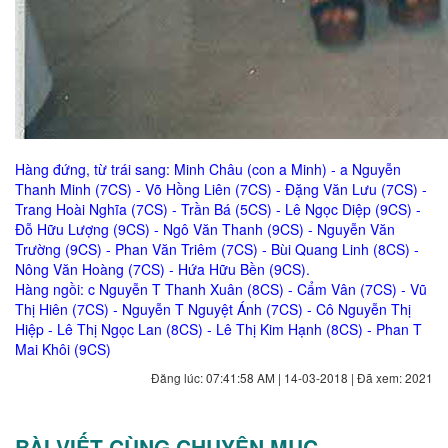
Hàng đứng, từ trái sang: Minh Châu (con a Minh) - a Nguyễn
Thanh Minh (7CS) - Võ Hồng Liên (7CS) - Đặng Văn Lưu (7CS) -
Trang Hoài Nghĩa (7CS) - Trần Bá (5CS) - Lê Ngọc Diệp (9CS) -
Đỗ Hữu Lượng (9CS) - Ngô Văn Thanh (9CS) - Nguyễn Văn
Trường (9CS) - Phan Văn Triêm (7CS) - Bùi Quang Linh (8CS) -
Nông Văn Hoàng (7CS) - Hứa Hữu Bền (9CS).
Hàng ngồi: c Nguyễn T Thanh Xuân (8CS) - Cẩm Vân (7CS) - Vũ
Thị Hiên (7CS) - Nguyễn T Nguyệt Ánh (7CS) - Cô Nguyễn Thị
Hiệp - Lê Thị Ngọc Lan (8CS) - Lê Thị Kim Hạnh (8CS) - Phan T
Mai Khôi (9CS)
Đăng lúc: 07:41:58 AM | 14-03-2018 | Đã xem: 2021
BÀI VIẾT CÙNG CHUYÊN MỤC