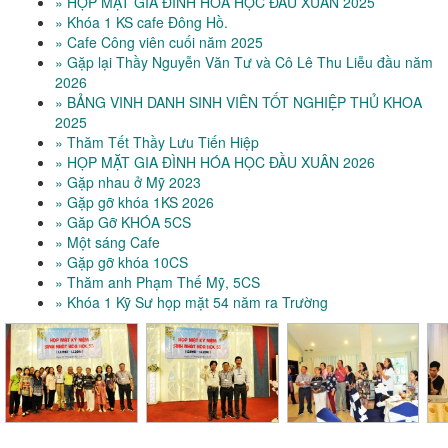
» HỌP MẶT GIA ĐÌNH HÓA HỌC ĐẦU XUÂN 2025
» Khóa 1 KS cafe Đông Hồ.
» Cafe Công viên cuối năm 2025
» Gặp lại Thầy Nguyễn Văn Tư và Cô Lê Thu Liễu đầu năm
2026
» BẢNG VINH DANH SINH VIÊN TỐT NGHIỆP THỦ KHOA
2025
» Thăm Tết Thầy Lưu Tiến Hiệp
» HỌP MẶT GIA ĐÌNH HÓA HỌC ĐẦU XUÂN 2026
» Gặp nhau ở Mỹ 2023
» Gặp gỡ khóa 1KS 2026
» Găp Gỡ KHÓA 5CS
» Một sáng Cafe
» Gặp gỡ khóa 10CS
» Thăm anh Phạm Thế Mỹ, 5CS
» Khóa 1 Kỹ Sư họp mặt 54 năm ra Trường