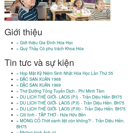
Giới thiệu
» Giới thiệu Gia Đình Hóa Học
» Quý Thầy Cô phụ trách Khoa Hóa
Tin tưc và sự kiện
» Họp Mặt Kỷ Niệm Sinh Nhật Hóa Học Lần Thứ 55
» ĐẶC SAN XUÂN 1968
» ĐẶC SAN XUÂN 1969
» Thơ Đường Tống Tuyển Dịch.- Phí Minh Tâm
» DU LỊCH THẾ GIỚI- LAOS (P.I) - Trần Diệu Hiền BH75
» DU LỊCH THẾ GIỚI- LAOS (P.II) - Trần Diệu Hiền. BH75
» DU LỊCH THẾ GIỚI- LAOS (P.III) - Trần Diệu Hiền. BH75
» Cõi tình - TẬP THƠ - Hứa Hữu Bền
» MÔNG CỔ-Thời oanh liệt còn không?! - Trần Diệu Hiền.
BH75
» Những hình ảnh cũ