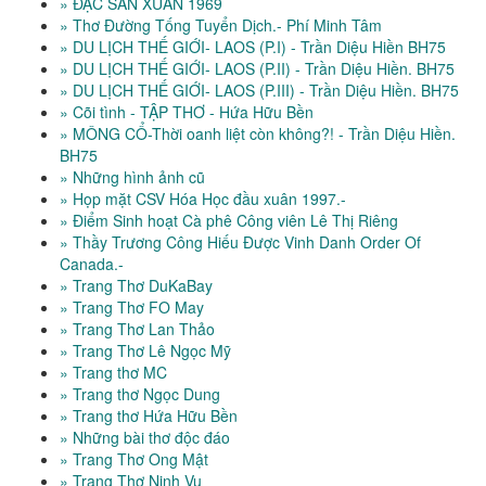
» ĐẶC SAN XUÂN 1969
» Thơ Đường Tống Tuyển Dịch.- Phí Minh Tâm
» DU LỊCH THẾ GIỚI- LAOS (P.I) - Trần Diệu Hiền BH75
» DU LỊCH THẾ GIỚI- LAOS (P.II) - Trần Diệu Hiền. BH75
» DU LỊCH THẾ GIỚI- LAOS (P.III) - Trần Diệu Hiền. BH75
» Cõi tình - TẬP THƠ - Hứa Hữu Bền
» MÔNG CỔ-Thời oanh liệt còn không?! - Trần Diệu Hiền.
BH75
» Những hình ảnh cũ
» Họp mặt CSV Hóa Học đầu xuân 1997.-
» Điểm Sinh hoạt Cà phê Công viên Lê Thị Riêng
» Thầy Trương Công Hiếu Được Vinh Danh Order Of
Canada.-
» Trang Thơ DuKaBay
» Trang Thơ FO May
» Trang Thơ Lan Thảo
» Trang Thơ Lê Ngọc Mỹ
» Trang thơ MC
» Trang thơ Ngọc Dung
» Trang thơ Hứa Hữu Bền
» Những bài thơ độc đáo
» Trang Thơ Ong Mật
» Trang Thơ Ninh Vu