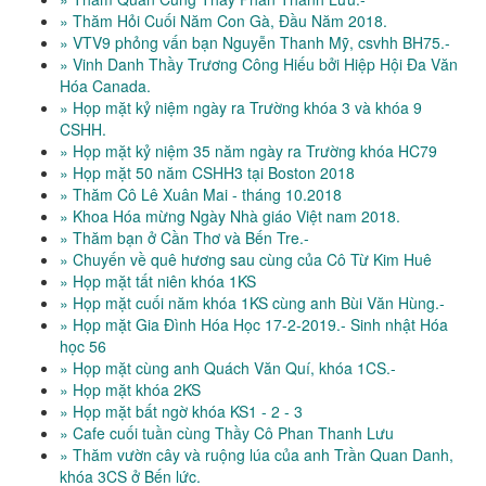
» Thăm Hỏi Cuối Năm Con Gà, Đầu Năm 2018.
» VTV9 phỏng vấn bạn Nguyễn Thanh Mỹ, csvhh BH75.-
» Vinh Danh Thầy Trương Công Hiếu bởi Hiệp Hội Đa Văn
Hóa Canada.
» Họp mặt kỷ niệm ngày ra Trường khóa 3 và khóa 9
CSHH.
» Họp mặt kỷ niệm 35 năm ngày ra Trường khóa HC79
» Họp mặt 50 năm CSHH3 tại Boston 2018
» Thăm Cô Lê Xuân Mai - tháng 10.2018
» Khoa Hóa mừng Ngày Nhà giáo Việt nam 2018.
» Thăm bạn ở Cần Thơ và Bến Tre.-
» Chuyến về quê hương sau cùng của Cô Từ Kim Huê
» Họp mặt tất niên khóa 1KS
» Họp mặt cuối năm khóa 1KS cùng anh Bùi Văn Hùng.-
» Họp mặt Gia Đình Hóa Học 17-2-2019.- Sinh nhật Hóa
học 56
» Họp mặt cùng anh Quách Văn Quí, khóa 1CS.-
» Họp mặt khóa 2KS
» Họp mặt bất ngờ khóa KS1 - 2 - 3
» Cafe cuối tuần cùng Thầy Cô Phan Thanh Lưu
» Thăm vườn cây và ruộng lúa của anh Trần Quan Danh,
khóa 3CS ở Bến lức.