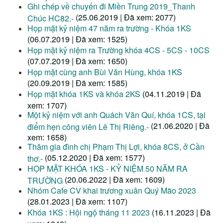
Ghi chép về chuyến đi Miền Trung 2019_Thanh
(25.06.2019 | Đã xem: 2077)
Chúc HC82.-
Họp mặt kỷ niệm 47 năm ra trường - Khóa 1KS
(06.07.2019 | Đã xem: 1525)
Họp mặt kỷ niệm ra Trường khóa 4CS - 5CS - 10CS
(07.07.2019 | Đã xem: 1650)
Họp mặt cùng anh Bùi Văn Hùng, khóa 1KS
(20.09.2019 | Đã xem: 1585)
Họp mặt khóa 1KS và khóa 2KS
(04.11.2019 | Đã
xem: 1707)
Một kỷ niệm với anh Quách Văn Quí, khóa 1CS, tại
(21.06.2020 | Đã
điểm hẹn công viên Lê Thị Riêng.-
xem: 1658)
Thăm gia đình chị Phạm Thị Lợi, khóa 8CS, ở Cần
(05.12.2020 | Đã xem: 1577)
thơ.-
HỌP MẶT KHÓA 1KS - KỶ NIỆM 50 NĂM RA
(20.06.2022 | Đã xem: 1609)
TRƯỜNG
Nhóm Cafe CV khai trương xuân Quý Mão 2023
(28.01.2023 | Đã xem: 1107)
Khóa 1KS : Hội ngộ tháng 11 2023
(16.11.2023 | Đã