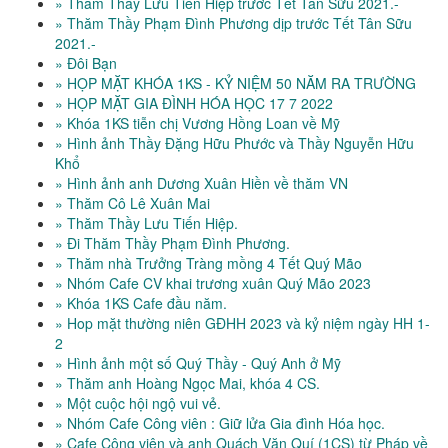
» Thăm Thầy Lưu Tiến Hiệp trước Tết Tân Sữu 2021.-
» Thăm Thầy Phạm Đình Phương dịp trước Tết Tân Sữu
2021.-
» Đôi Bạn
» HỌP MẶT KHÓA 1KS - KỶ NIỆM 50 NĂM RA TRƯỜNG
» HỌP MẶT GIA ĐÌNH HÓA HỌC 17 7 2022
» Khóa 1KS tiễn chị Vương Hồng Loan về Mỹ
» Hình ảnh Thầy Đặng Hữu Phước và Thầy Nguyễn Hữu
Khổ
» Hình ảnh anh Dương Xuân Hiền về thăm VN
» Thăm Cô Lê Xuân Mai
» Thăm Thầy Lưu Tiến Hiệp.
» Đi Thăm Thầy Phạm Đình Phương.
» Thăm nhà Trưởng Tràng mồng 4 Tết Quý Mão
» Nhóm Cafe CV khai trương xuân Quý Mão 2023
» Khóa 1KS Cafe đầu năm.
» Hop mặt thường niên GĐHH 2023 và kỷ niệm ngày HH 1-
2
» Hình ảnh một số Quý Thầy - Quý Anh ở Mỹ
» Thăm anh Hoàng Ngọc Mai, khóa 4 CS.
» Một cuộc hội ngộ vui vẻ.
» Nhóm Cafe Công viên : Giữ lửa Gia đình Hóa học.
» Cafe Công viên và anh Quách Văn Quí (1CS) từ Pháp về