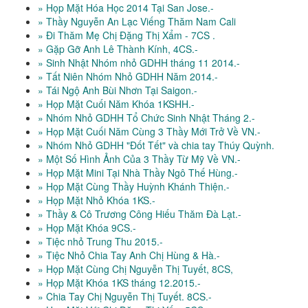
» Họp Mặt Hóa Học 2014 Tại San Jose.-
» Thầy Nguyễn An Lạc Viếng Thăm Nam Cali
» Đi Thăm Mẹ Chị Đặng Thị Xẩm - 7CS .
» Gặp Gỡ Anh Lê Thành Kính, 4CS.-
» Sinh Nhật Nhóm nhỏ GDHH tháng 11 2014.-
» Tất Niên Nhóm Nhỏ GDHH Năm 2014.-
» Tái Ngộ Anh Bùi Nhơn Tại Saigon.-
» Họp Mặt Cuối Năm Khóa 1KSHH.-
» Nhóm Nhỏ GDHH Tổ Chức Sinh Nhật Tháng 2.-
» Họp Mặt Cuối Năm Cùng 3 Thầy Mới Trở Về VN.-
» Nhóm Nhỏ GDHH "Đốt Tết" và chia tay Thúy Quỳnh.
» Một Số Hình Ảnh Của 3 Thầy Từ Mỹ Về VN.-
» Họp Mặt Mini Tại Nhà Thầy Ngô Thế Hùng.-
» Họp Mặt Cùng Thầy Huỳnh Khánh Thiện.-
» Họp Mặt Nhỏ Khóa 1KS.-
» Thầy & Cô Trương Công Hiếu Thăm Đà Lạt.-
» Họp Mặt Khóa 9CS.-
» Tiệc nhỏ Trung Thu 2015.-
» Tiệc Nhỏ Chia Tay Anh Chị Hùng & Hà.-
» Họp Mặt Cùng Chị Nguyễn Thị Tuyết, 8CS,
» Họp Mặt Khóa 1KS tháng 12.2015.-
» Chia Tay Chị Nguyễn Thị Tuyết. 8CS.-