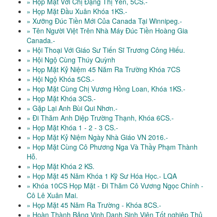
» Họp Mặt Với Chị Đặng Thị Yến, 5CS.-
» Họp Mặt Đầu Xuân Khóa 1KS.-
» Xưỡng Đúc Tiền Mới Của Canada Tại Winnipeg.-
» Tên Người Việt Trên Nhà Máy Đúc Tiền Hoàng Gia
Canada.-
» Hội Thoại Với Giáo Sư Tiến Sĩ Trương Công Hiếu.
» Hội Ngộ Cùng Thúy Quỳnh
» Họp Mặt Kỷ Niệm 45 Năm Ra Trường Khóa 7CS
» Hội Ngộ Khóa 5CS.-
» Họp Mặt Cùng Chị Vương Hồng Loan, Khóa 1KS.-
» Họp Mặt Khóa 3CS.-
» Gặp Lại Anh Bùi Qui Nhơn.-
» Đi Thăm Anh Diệp Trường Thạnh, Khóa 6CS.-
» Họp Mặt Khóa 1 - 2 - 3 CS.-
» Họp Mặt Kỷ Niệm Ngày Nhà Giáo VN 2016.-
» Họp Mặt Cùng Cô Phương Nga Và Thầy Phạm Thành
Hỗ.
» Họp Mặt Khóa 2 KS.
» Họp Mặt 45 Năm Khóa 1 Kỹ Sư Hóa Học.- LQA
» Khóa 10CS Họp Mặt - Đi Thăm Cô Vương Ngọc Chính -
Cô Lê Xuân Mai.
» Họp Mặt 45 Năm Ra Trường - Khóa 8CS.-
» Hoàn Thành Bảng Vinh Danh Sinh Viên Tốt nghiệp Thủ