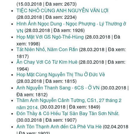
(15.03.2018 | Đã xem: 2673)
TIỆC NHỎ CÙNG ANH NGUYỄN VĂN LỢI
(28.03.2018 | Đã xem: 2234)
Hình Ảnh Ngọc Dung - Ngọc Phượng - Lý Thường ở
(28.03.2018 | Đã xem: 1926)
VN
Họp Mặt Với GS Ngô-Thế-Hùng
(28.03.2018 | Đã
xem: 1998)
Tất Niên Nhỏ, Năm Con Rắn
(28.03.2018 | Đã xem:
1817)
Ăn Chay Với Cô Từ Kim Huê
(28.03.2018 | Đã xem:
1964)
Hop Mặt Cùng Nguyễn Thị Thu Ở Đức Về
(28.03.2018 | Đã xem: 1815)
Anh Nguyễn Thanh Sang - 6CS - Ở VN
(30.03.2018 |
Đã xem: 1812)
Thăm Anh Nguyễn Cảnh Tường, CS1, 27 tháng 2
(30.03.2018 | Đã xem: 1849)
năm 2014.
Đón Thầy & Cô Hiếu Tại Sân Bay Tân Sơn Nhất.
(30.03.2018 | Đã xem: 1907)
Anh Tôn Thạnh Anh đến Cà Phê Vĩa Hè
(02.04.2018
| Đã xem: 1902)