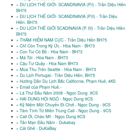
» DU LỊCH THẾ GIỚI- SCANDINAVIA (P.I) - Trần Diệu Hiền
BH75
» DU LỊCH THẾ GIỚI- SCANDINAVIA (P.II) - Trần Diệu
Hiền. BH75
» DU LỊCH THẾ GIỚI SCADINAVIA (P. III) - Trần Diệu Hiền.
BH75
» THÁM HIỂM NAM CỰC - Trần Diệu Hiền BH75
» Chỉ Còn Trong Ký Ức - Hòa Nam - BH73
» Con Tui Có Bồ - Hòa Nam - BH73
» Má Tôi - Hòa Nam - BH73
» Cậu Tư Quậy - Hòa Nam BH73
» Mùa Thu Trên Seattle - Hòa Nam - BH73
» Du Lịch Portugal.- Trần Diệu Hiền, BH75
» Hướng Dẫn Du Lịch Bắc California. Phạm Huê, 4KS
» Email của Phạm Huê.-
» Lá Thư Đầu Năm 2008 - Ngọc Dung. 9CS
» HAI DUNG HỘI NGỘ - Ngọc Dung 9CS
» Kỷ Niệm Một Chuyến Đi Chơi - Ngọc Dung - 9CS
» Tâm Tình Từ Miền Trung Cali - Ngọc Dung - 9CS
» Cali Ơi, Chào Mi! - Ngọc Dung 9CS
» Tản Mạn Đầu Năm - Dukabay
» Cái Ghế - DuKaBay