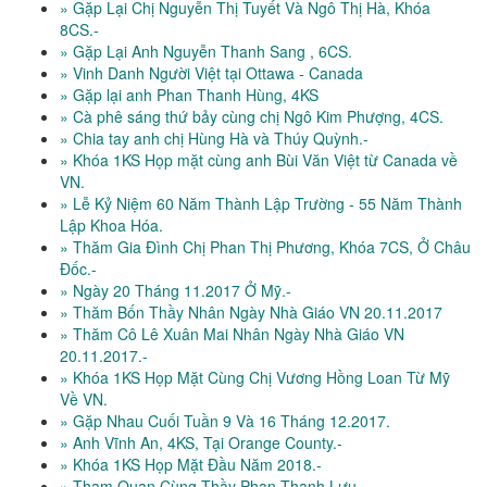
» Gặp Lại Chị Nguyễn Thị Tuyết Và Ngô Thị Hà, Khóa
8CS.-
» Gặp Lại Anh Nguyễn Thanh Sang , 6CS.
» Vinh Danh Người Việt tại Ottawa - Canada
» Gặp lại anh Phan Thanh Hùng, 4KS
» Cà phê sáng thứ bảy cùng chị Ngô Kim Phượng, 4CS.
» Chia tay anh chị Hùng Hà và Thúy Quỳnh.-
» Khóa 1KS Họp mặt cùng anh Bùi Văn Việt từ Canada về
VN.
» Lễ Kỷ Niệm 60 Năm Thành Lập Trường - 55 Năm Thành
Lập Khoa Hóa.
» Thăm Gia Đình Chị Phan Thị Phương, Khóa 7CS, Ở Châu
Đốc.-
» Ngày 20 Tháng 11.2017 Ở Mỹ.-
» Thăm Bốn Thầy Nhân Ngày Nhà Giáo VN 20.11.2017
» Thăm Cô Lê Xuân Mai Nhân Ngày Nhà Giáo VN
20.11.2017.-
» Khóa 1KS Họp Mặt Cùng Chị Vương Hồng Loan Từ Mỹ
Về VN.
» Gặp Nhau Cuối Tuần 9 Và 16 Tháng 12.2017.
» Anh Vĩnh An, 4KS, Tại Orange County.-
» Khóa 1KS Họp Mặt Đầu Năm 2018.-
» Tham Quan Cùng Thầy Phan Thanh Lưu.-