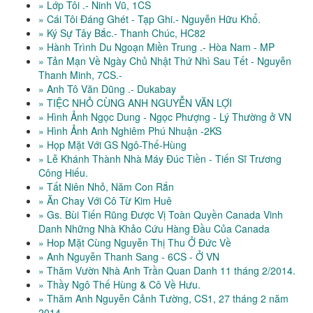
» Lớp Tôi .- Ninh Vũ, 1CS
» Cái Tôi Đáng Ghét - Tạp Ghi.- Nguyễn Hữu Khổ.
» Ký Sự Tây Bắc.- Thanh Chúc, HC82
» Hành Trình Du Ngoạn Miền Trung .- Hòa Nam - MP
» Tản Mạn Về Ngày Chủ Nhật Thứ Nhì Sau Tết - Nguyễn
Thanh Minh, 7CS.-
» Anh Tô Văn Dũng .- Dukabay
» TIỆC NHỎ CÙNG ANH NGUYỄN VĂN LỢI
» Hình Ảnh Ngọc Dung - Ngọc Phượng - Lý Thường ở VN
» Hình Ảnh Anh Nghiêm Phú Nhuận -2KS
» Họp Mặt Với GS Ngô-Thế-Hùng
» Lễ Khánh Thành Nhà Máy Đúc Tiền - Tiến Sĩ Trương
Công Hiếu.
» Tất Niên Nhỏ, Năm Con Rắn
» Ăn Chay Với Cô Từ Kim Huê
» Gs. Bùi Tiến Rũng Được Vị Toàn Quyền Canada Vinh
Danh Những Nhà Khảo Cứu Hàng Đầu Của Canada
» Hop Mặt Cùng Nguyễn Thị Thu Ở Đức Về
» Anh Nguyễn Thanh Sang - 6CS - Ở VN
» Thăm Vườn Nhà Anh Trần Quan Danh 11 tháng 2/2014.
» Thầy Ngô Thế Hùng & Cô Về Hưu.
» Thăm Anh Nguyễn Cảnh Tường, CS1, 27 tháng 2 năm
2014.