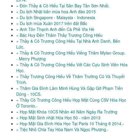
» Đón Thầy & Cô Hiếu Tại Sân Bay Tân Sơn Nhất.
» Du lịch Nhật bản mùa hoa Anh đào 2015
» Du lịch Singapore - Malaysia - Indonesia
» Du lịch mùa Xuân 2017 trên đất Bắc
» Anh Tôn Thạnh Anh đến Cà Phê Vĩa Hè
» Bác Huy Đến Thăm Thầy Trương Công Hiếu
» Thầy & Cô Trương Công Hiếu Tại Nhà Anh Danh, Bến
Lức.
» Thầy & Cô Trương Công Hiếu Viếng Thăm Mylan Group.
- Merry Phượng
» Thầy & Cô Trương Công Hiếu Với Các Cựu Sinh Viên Hóa
Học.
» Thầy Trương Công Hiếu Về Thăm Trường Cũ Và Thuyết
Trình.
» Thăm Gia Đình Lâm Minh Hùng Và Gặp Gỡ Phạm Tiến
Dũng - 10CS.
» Thầy Cô Trương Công Hiếu Họp Mặt Cùng CSV Hóa Học
Ở Toronto.-
» Họp Mặt Khóa 10CS Nhân 40 Năm Ngày Ra Trường
» Họp Mặt Sinh nhật Hóa Học 50 - năm 2013
» Họp Mặt Gia Đình Hóa Học Tại Paris 10 Tháng 8 2014.-
» Tiệc Nhỏ Chia Tay Hòa Nam Và Ngọc Phượng.-