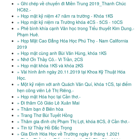
» Ghi chép về chuyến đi Miền Trung 2019_Thanh Chúc
HC82.-
» Họp mặt kỷ niệm 47 năm ra trường - Khóa 1KS
» Họp mặt kỷ niệm ra Trường khóa 4CS - 5CS - 10CS
» Phê bình khía cạnh Văn học trong Tiểu thuyết Kim Dung.-
Phạm Huê.
» Họp Mặt Cao Đẳng Hóa Học Phú Thọ - Nam California
2019
» Họp mặt cùng anh Bùi Văn Hùng, khóa 1KS
» Nhớ Ơn Thầy Cô.- Vi Trần, 2CS
» Họp mặt khóa 1KS và khóa 2KS
» Vài hình ảnh ngày 20.11.2019 tại Khoa Kỹ Thuật Hóa
Học.
» Một kỷ niệm với anh Quách Văn Quí, khóa 1CS, tại điểm
hẹn công viên Lê Thị Riêng.-
» Họp mặt Hóa học tại Cần thơ.-
» Đi thăm Cô Giáo Lê Xuân Mai
» Thăm bạn ở Biên hòa
» Trang Thơ Bùi Tuyết Hồng
» Thăm gia đình chị Phạm Thị Lợi, khóa 8CS, ở Cần thơ.-
» Tin từ Thầy Hồ Đắc Trọng
» Gia Đình Hóa Học về Trường ngày 9 tháng 1.2021