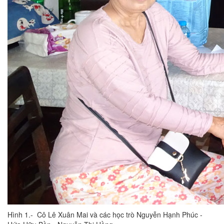
Hình 1.- Cô Lê Xuân Mai và các học trò Nguyễn Hạnh Phúc -