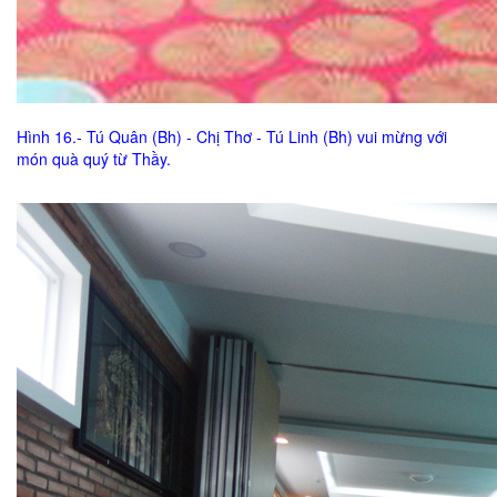
Hình 16.- Tú Quân (Bh) - Chị Thơ - Tú Linh (Bh) vui mừng với
món quà quý từ Thầy.