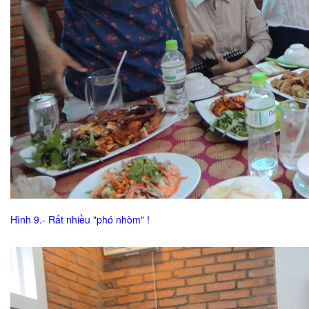
Hình 9.- Rất nhiều "phó nhòm" !