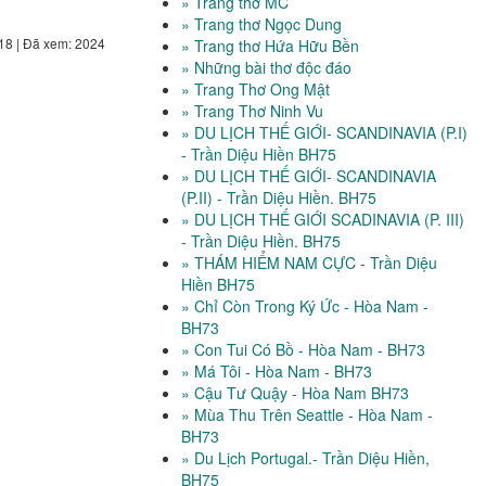
» Trang thơ MC
» Trang thơ Ngọc Dung
18 | Đã xem: 2024
» Trang thơ Hứa Hữu Bền
» Những bài thơ độc đáo
» Trang Thơ Ong Mật
» Trang Thơ Ninh Vu
» DU LỊCH THẾ GIỚI- SCANDINAVIA (P.I)
- Trần Diệu Hiền BH75
» DU LỊCH THẾ GIỚI- SCANDINAVIA
(P.II) - Trần Diệu Hiền. BH75
» DU LỊCH THẾ GIỚI SCADINAVIA (P. III)
- Trần Diệu Hiền. BH75
» THÁM HIỂM NAM CỰC - Trần Diệu
Hiền BH75
» Chỉ Còn Trong Ký Ức - Hòa Nam -
BH73
» Con Tui Có Bồ - Hòa Nam - BH73
» Má Tôi - Hòa Nam - BH73
» Cậu Tư Quậy - Hòa Nam BH73
» Mùa Thu Trên Seattle - Hòa Nam -
BH73
» Du Lịch Portugal.- Trần Diệu Hiền,
BH75