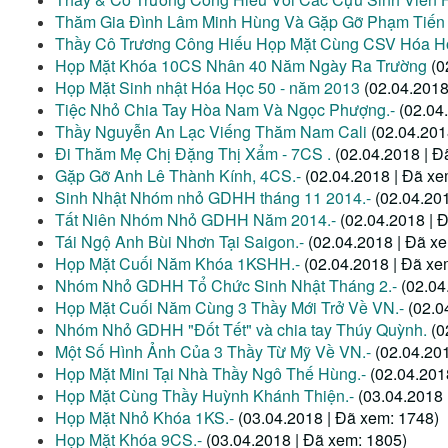
Thăm Gia Đình Lâm Minh Hùng Và Gặp Gỡ Phạm Tiến
Thầy Cô Trương Công Hiếu Họp Mặt Cùng CSV Hóa Họ
Họp Mặt Khóa 10CS Nhân 40 Năm Ngày Ra Trường
(0
Họp Mặt Sinh nhật Hóa Học 50 - năm 2013
(02.04.2018
Tiệc Nhỏ Chia Tay Hòa Nam Và Ngọc Phượng.-
(02.04
Thầy Nguyễn An Lạc Viếng Thăm Nam Cali
(02.04.201
Đi Thăm Mẹ Chị Đặng Thị Xẩm - 7CS .
(02.04.2018 | Đ
Gặp Gỡ Anh Lê Thành Kính, 4CS.-
(02.04.2018 | Đã xe
Sinh Nhật Nhóm nhỏ GDHH tháng 11 2014.-
(02.04.20
Tất Niên Nhóm Nhỏ GDHH Năm 2014.-
(02.04.2018 | 
Tái Ngộ Anh Bùi Nhơn Tại Saigon.-
(02.04.2018 | Đã x
Họp Mặt Cuối Năm Khóa 1KSHH.-
(02.04.2018 | Đã xe
Nhóm Nhỏ GDHH Tổ Chức Sinh Nhật Tháng 2.-
(02.04
Họp Mặt Cuối Năm Cùng 3 Thầy Mới Trở Về VN.-
(02.0
Nhóm Nhỏ GDHH "Đốt Tết" và chia tay Thúy Quỳnh.
(0
Một Số Hình Ảnh Của 3 Thầy Từ Mỹ Về VN.-
(02.04.20
Họp Mặt Mini Tại Nhà Thầy Ngô Thế Hùng.-
(02.04.201
Họp Mặt Cùng Thầy Huỳnh Khánh Thiện.-
(03.04.2018 
Họp Mặt Nhỏ Khóa 1KS.-
(03.04.2018 | Đã xem: 1748)
Họp Mặt Khóa 9CS.-
(03.04.2018 | Đã xem: 1805)