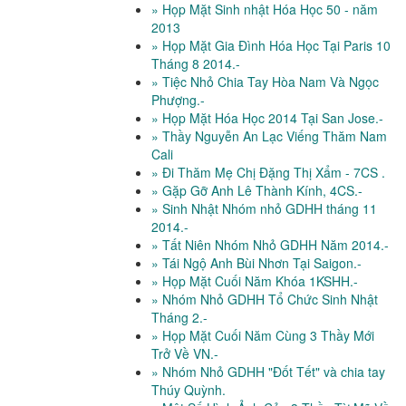
» Họp Mặt Sinh nhật Hóa Học 50 - năm
2013
» Họp Mặt Gia Đình Hóa Học Tại Paris 10
Tháng 8 2014.-
» Tiệc Nhỏ Chia Tay Hòa Nam Và Ngọc
Phượng.-
» Họp Mặt Hóa Học 2014 Tại San Jose.-
» Thầy Nguyễn An Lạc Viếng Thăm Nam
Cali
» Đi Thăm Mẹ Chị Đặng Thị Xẩm - 7CS .
» Gặp Gỡ Anh Lê Thành Kính, 4CS.-
» Sinh Nhật Nhóm nhỏ GDHH tháng 11
2014.-
» Tất Niên Nhóm Nhỏ GDHH Năm 2014.-
» Tái Ngộ Anh Bùi Nhơn Tại Saigon.-
» Họp Mặt Cuối Năm Khóa 1KSHH.-
» Nhóm Nhỏ GDHH Tổ Chức Sinh Nhật
Tháng 2.-
» Họp Mặt Cuối Năm Cùng 3 Thầy Mới
Trở Về VN.-
» Nhóm Nhỏ GDHH "Đốt Tết" và chia tay
Thúy Quỳnh.