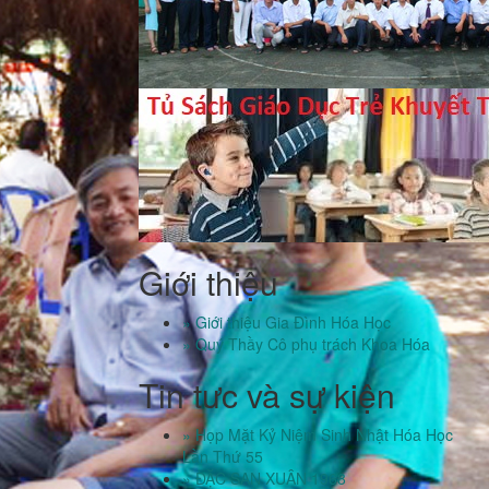
Giới thiệu
» Giới thiệu Gia Đình Hóa Học
» Quý Thầy Cô phụ trách Khoa Hóa
Tin tưc và sự kiện
» Họp Mặt Kỷ Niệm Sinh Nhật Hóa Học
Lần Thứ 55
» ĐẶC SAN XUÂN 1968