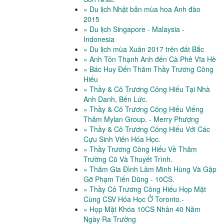
» Du lịch Nhật bản mùa hoa Anh đào
2015
» Du lịch Singapore - Malaysia -
Indonesia
» Du lịch mùa Xuân 2017 trên đất Bắc
» Anh Tôn Thạnh Anh đến Cà Phê Vĩa Hè
» Bác Huy Đến Thăm Thầy Trương Công
Hiếu
» Thầy & Cô Trương Công Hiếu Tại Nhà
Anh Danh, Bến Lức.
» Thầy & Cô Trương Công Hiếu Viếng
Thăm Mylan Group. - Merry Phượng
» Thầy & Cô Trương Công Hiếu Với Các
Cựu Sinh Viên Hóa Học.
» Thầy Trương Công Hiếu Về Thăm
Trường Cũ Và Thuyết Trình.
» Thăm Gia Đình Lâm Minh Hùng Và Gặp
Gỡ Phạm Tiến Dũng - 10CS.
» Thầy Cô Trương Công Hiếu Họp Mặt
Cùng CSV Hóa Học Ở Toronto.-
» Họp Mặt Khóa 10CS Nhân 40 Năm
Ngày Ra Trường