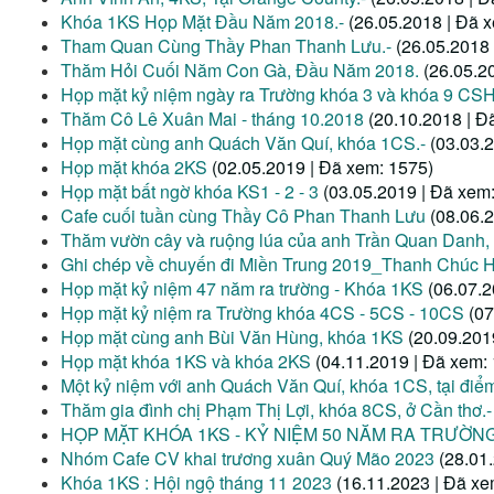
Khóa 1KS Họp Mặt Đầu Năm 2018.-
(26.05.2018 | Đã 
Tham Quan Cùng Thầy Phan Thanh Lưu.-
(26.05.2018
Thăm Hỏi Cuối Năm Con Gà, Đầu Năm 2018.
(26.05.2
Họp mặt kỷ niệm ngày ra Trường khóa 3 và khóa 9 CS
Thăm Cô Lê Xuân Mai - tháng 10.2018
(20.10.2018 | Đ
Họp mặt cùng anh Quách Văn Quí, khóa 1CS.-
(03.03.
Họp mặt khóa 2KS
(02.05.2019 | Đã xem: 1575)
Họp mặt bất ngờ khóa KS1 - 2 - 3
(03.05.2019 | Đã xem
Cafe cuối tuần cùng Thầy Cô Phan Thanh Lưu
(08.06.
Thăm vườn cây và ruộng lúa của anh Trần Quan Danh,
Ghi chép về chuyến đi Miền Trung 2019_Thanh Chúc 
Họp mặt kỷ niệm 47 năm ra trường - Khóa 1KS
(06.07.2
Họp mặt kỷ niệm ra Trường khóa 4CS - 5CS - 10CS
(07
Họp mặt cùng anh Bùi Văn Hùng, khóa 1KS
(20.09.201
Họp mặt khóa 1KS và khóa 2KS
(04.11.2019 | Đã xem:
Một kỷ niệm với anh Quách Văn Quí, khóa 1CS, tại điểm
Thăm gia đình chị Phạm Thị Lợi, khóa 8CS, ở Cần thơ.-
HỌP MẶT KHÓA 1KS - KỶ NIỆM 50 NĂM RA TRƯỜN
Nhóm Cafe CV khai trương xuân Quý Mão 2023
(28.01
Khóa 1KS : Hội ngộ tháng 11 2023
(16.11.2023 | Đã xe