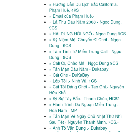
» Hướng Dẫn Du Lịch Bắc California.
Phạm Huê, 4KS
» Email của Phạm Huê.-
» Lá Thư Đầu Năm 2008 - Ngọc Dung.
9CS
» HAI DUNG HỘI NGỘ - Ngọc Dung 9CS
» Kỷ Niệm Một Chuyến Đi Chơi - Ngọc
Dung - 9CS
» Tâm Tình Từ Miền Trung Cali - Ngọc
Dung - 9CS
» Cali Ơi, Chào Mi! - Ngọc Dung 9CS
» Tản Mạn Đầu Năm - Dukabay
» Cái Ghế - DuKaBay
» Lớp Tôi .- Ninh Vũ, 1CS
» Cái Tôi Đáng Ghét - Tạp Ghi.- Nguyễn
Hữu Khổ.
» Ký Sự Tây Bắc.- Thanh Chúc, HC82
» Hành Trình Du Ngoạn Miền Trung .-
Hòa Nam - MP
» Tản Mạn Về Ngày Chủ Nhật Thứ Nhì
Sau Tết - Nguyễn Thanh Minh, 7CS.-
» Anh Tô Văn Dũng .- Dukabay