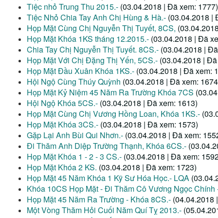
Tiệc nhỏ Trung Thu 2015.-
(03.04.2018 | Đã xem: 1777)
Tiệc Nhỏ Chia Tay Anh Chị Hùng & Hà.-
(03.04.2018 |
Họp Mặt Cùng Chị Nguyễn Thị Tuyết, 8CS,
(03.04.2018
Họp Mặt Khóa 1KS tháng 12.2015.-
(03.04.2018 | Đã x
Chia Tay Chị Nguyễn Thị Tuyết. 8CS.-
(03.04.2018 | Đ
Họp Mặt Với Chị Đặng Thị Yến, 5CS.-
(03.04.2018 | Đã
Họp Mặt Đầu Xuân Khóa 1KS.-
(03.04.2018 | Đã xem: 
Hội Ngộ Cùng Thúy Quỳnh
(03.04.2018 | Đã xem: 1674
Họp Mặt Kỷ Niệm 45 Năm Ra Trường Khóa 7CS
(03.04
Hội Ngộ Khóa 5CS.-
(03.04.2018 | Đã xem: 1613)
Họp Mặt Cùng Chị Vương Hồng Loan, Khóa 1KS.-
(03.
Họp Mặt Khóa 3CS.-
(03.04.2018 | Đã xem: 1573)
Gặp Lại Anh Bùi Qui Nhơn.-
(03.04.2018 | Đã xem: 155
Đi Thăm Anh Diệp Trường Thạnh, Khóa 6CS.-
(03.04.2
Họp Mặt Khóa 1 - 2 - 3 CS.-
(03.04.2018 | Đã xem: 1592
Họp Mặt Khóa 2 KS.
(03.04.2018 | Đã xem: 1723)
Họp Mặt 45 Năm Khóa 1 Kỹ Sư Hóa Học.- LQA
(03.04.
Khóa 10CS Họp Mặt - Đi Thăm Cô Vương Ngọc Chính -
Họp Mặt 45 Năm Ra Trường - Khóa 8CS.-
(04.04.2018 
Một Vòng Thăm Hỏi Cuối Năm Quí Tỵ 2013.-
(05.04.20