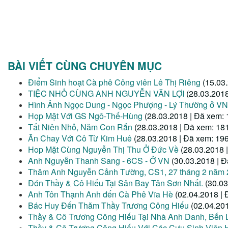
BÀI VIẾT CÙNG CHUYÊN MỤC
Điểm Sinh hoạt Cà phê Công viên Lê Thị Riêng
(15.03
TIỆC NHỎ CÙNG ANH NGUYỄN VĂN LỢI
(28.03.2018
Hình Ảnh Ngọc Dung - Ngọc Phượng - Lý Thường ở VN
Họp Mặt Với GS Ngô-Thế-Hùng
(28.03.2018 | Đã xem: 
Tất Niên Nhỏ, Năm Con Rắn
(28.03.2018 | Đã xem: 18
Ăn Chay Với Cô Từ Kim Huê
(28.03.2018 | Đã xem: 19
Hop Mặt Cùng Nguyễn Thị Thu Ở Đức Về
(28.03.2018 
Anh Nguyễn Thanh Sang - 6CS - Ở VN
(30.03.2018 | 
Thăm Anh Nguyễn Cảnh Tường, CS1, 27 tháng 2 năm 
Đón Thầy & Cô Hiếu Tại Sân Bay Tân Sơn Nhất.
(30.03
Anh Tôn Thạnh Anh đến Cà Phê Vĩa Hè
(02.04.2018 |
Bác Huy Đến Thăm Thầy Trương Công Hiếu
(02.04.20
Thầy & Cô Trương Công Hiếu Tại Nhà Anh Danh, Bến 
Thầy & Cô Trương Công Hiếu Với Các Cựu Sinh Viên 