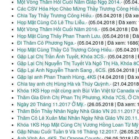
Một Vòng Thăm Hỏi Cuối Năm Giáp Ngọ 2014.-
(05.04
Các CSV Hóa Học Chào Mừng Thầy Trương Công Hiế
Chia Tay Thầy Trương Công Hiếu.-
(05.04.2018 | Đã x
Họp Mặt Cùng Cô Lê Thu Liễu.-
(05.04.2018 | Đã xem:
Một Vòng Thăm Hỏi Cuối Năm 2016.-
(05.04.2018 | Đã
Họp Mặt Cùng Thây Phan Thanh Lưu.
(05.04.2018 | Đ
Đi Thăm Cô Phương Nga.-
(05.04.2018 | Đã xem: 1686
Họp Mặt Cùng Thầy Cô Trương Công Hiếu.-
(05.04.201
Gặp Lại Chị Trần Ánh Tuyết, Khóa 3CS.-
(05.04.2018 |
Gặp Lại Chị Nguyễn Thị Tuyết Và Ngô Thị Hà, Khóa 8
Gặp Lại Anh Nguyễn Thanh Sang , 6CS.
(05.04.2018 |
Gặp lại anh Phan Thanh Hùng, 4KS
(14.04.2018 | Đã x
Chia tay anh chị Hùng Hà và Thúy Quỳnh.-
(21.04.2018
Khóa 1KS Họp mặt cùng anh Bùi Văn Việt từ Canada v
Thăm Gia Đình Chị Phan Thị Phương, Khóa 7CS, Ở Ch
Ngày 20 Tháng 11.2017 Ở Mỹ.-
(26.05.2018 | Đã xem: 
Thăm Bốn Thầy Nhân Ngày Nhà Giáo VN 20.11.2017
Thăm Cô Lê Xuân Mai Nhân Ngày Nhà Giáo VN 20.11.
Khóa 1KS Họp Mặt Cùng Chị Vương Hồng Loan Từ Mỹ
Gặp Nhau Cuối Tuần 9 Và 16 Tháng 12.2017.
(26.05.2
Anh Vĩnh An, 4KS, Tại Orange County.-
(26.05.2018 | Đ