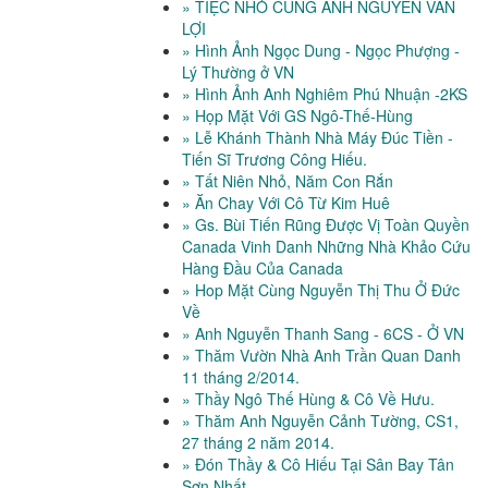
» TIỆC NHỎ CÙNG ANH NGUYỄN VĂN
LỢI
» Hình Ảnh Ngọc Dung - Ngọc Phượng -
Lý Thường ở VN
» Hình Ảnh Anh Nghiêm Phú Nhuận -2KS
» Họp Mặt Với GS Ngô-Thế-Hùng
» Lễ Khánh Thành Nhà Máy Đúc Tiền -
Tiến Sĩ Trương Công Hiếu.
» Tất Niên Nhỏ, Năm Con Rắn
» Ăn Chay Với Cô Từ Kim Huê
» Gs. Bùi Tiến Rũng Được Vị Toàn Quyền
Canada Vinh Danh Những Nhà Khảo Cứu
Hàng Đầu Của Canada
» Hop Mặt Cùng Nguyễn Thị Thu Ở Đức
Về
» Anh Nguyễn Thanh Sang - 6CS - Ở VN
» Thăm Vườn Nhà Anh Trần Quan Danh
11 tháng 2/2014.
» Thầy Ngô Thế Hùng & Cô Về Hưu.
» Thăm Anh Nguyễn Cảnh Tường, CS1,
27 tháng 2 năm 2014.
» Đón Thầy & Cô Hiếu Tại Sân Bay Tân
Sơn Nhất.