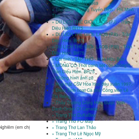
» ĐẶC SAN XUÂN 1969
» Thơ Đường Tống Tuyển Dịch.- Phí Minh
Tâm
» DU LỊCH THẾ GIỚI- LAOS (P.I) - Trần
Diệu Hiền BH75
» DU LỊCH THẾ GIỚI- LAOS (P.II) - Trần
Diệu Hiền. BH75
» DU LỊCH THẾ GIỚI- LAOS (P.III) - Trần
Diệu Hiền. BH75
» Cõi tình - TẬP THƠ - Hứa Hữu Bền
» MÔNG CỔ-Thời oanh liệt còn không?! -
Trần Diệu Hiền. BH75
» Những hình ảnh cũ
» Họp mặt CSV Hóa Học đầu xuân 1997.-
» Điểm Sinh hoạt Cà phê Công viên Lê
Thị Riêng
» Thầy Trương Công Hiếu Được Vinh
Danh Order Of Canada.-
» Trang Thơ DuKaBay
» Trang Thơ FO May
Nghiêm (em chị
» Trang Thơ Lan Thảo
» Trang Thơ Lê Ngọc Mỹ