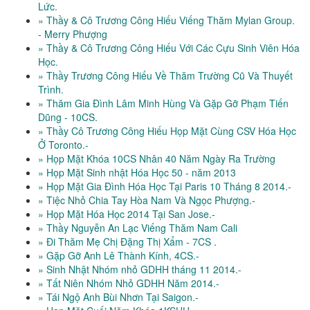
Lức.
» Thầy & Cô Trương Công Hiếu Viếng Thăm Mylan Group.
- Merry Phượng
» Thầy & Cô Trương Công Hiếu Với Các Cựu Sinh Viên Hóa
Học.
» Thầy Trương Công Hiếu Về Thăm Trường Cũ Và Thuyết
Trình.
» Thăm Gia Đình Lâm Minh Hùng Và Gặp Gỡ Phạm Tiến
Dũng - 10CS.
» Thầy Cô Trương Công Hiếu Họp Mặt Cùng CSV Hóa Học
Ở Toronto.-
» Họp Mặt Khóa 10CS Nhân 40 Năm Ngày Ra Trường
» Họp Mặt Sinh nhật Hóa Học 50 - năm 2013
» Họp Mặt Gia Đình Hóa Học Tại Paris 10 Tháng 8 2014.-
» Tiệc Nhỏ Chia Tay Hòa Nam Và Ngọc Phượng.-
» Họp Mặt Hóa Học 2014 Tại San Jose.-
» Thầy Nguyễn An Lạc Viếng Thăm Nam Cali
» Đi Thăm Mẹ Chị Đặng Thị Xẩm - 7CS .
» Gặp Gỡ Anh Lê Thành Kính, 4CS.-
» Sinh Nhật Nhóm nhỏ GDHH tháng 11 2014.-
» Tất Niên Nhóm Nhỏ GDHH Năm 2014.-
» Tái Ngộ Anh Bùi Nhơn Tại Saigon.-