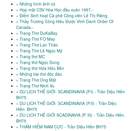
» Những hình ảnh cũ
» Họp mặt CSV Hóa Học đầu xuân 1997.-
» Điểm Sinh hoạt Cà phê Công viên Lê Thị Riêng
» Thầy Trương Công Hiếu Được Vinh Danh Order Of
Canada.-
» Trang Thơ DuKaBay
» Trang Thơ FO May
» Trang Thơ Lan Thảo
» Trang Thơ Lê Ngọc Mỹ
» Trang thơ MC
» Trang thơ Ngọc Dung
» Trang thơ Hứa Hữu Bền
» Những bài thơ độc đáo
» Trang Thơ Ong Mật
» Trang Thơ Ninh Vu
» DU LỊCH THẾ GIỚI- SCANDINAVIA (P.I) - Trần Diệu Hiền
BH75
» DU LỊCH THẾ GIỚI- SCANDINAVIA (P.II) - Trần Diệu
Hiền. BH75
» DU LỊCH THẾ GIỚI SCADINAVIA (P. III) - Trần Diệu Hiền.
BH75
» THÁM HIỂM NAM CỰC - Trần Diệu Hiền BH75