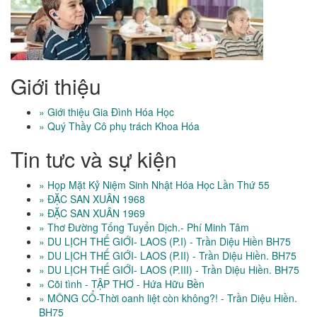
Giới thiệu
» Giới thiệu Gia Đình Hóa Học
» Quý Thầy Cô phụ trách Khoa Hóa
Tin tưc và sự kiện
» Họp Mặt Kỷ Niệm Sinh Nhật Hóa Học Lần Thứ 55
» ĐẶC SAN XUÂN 1968
» ĐẶC SAN XUÂN 1969
» Thơ Đường Tống Tuyển Dịch.- Phí Minh Tâm
» DU LỊCH THẾ GIỚI- LAOS (P.I) - Trần Diệu Hiền BH75
» DU LỊCH THẾ GIỚI- LAOS (P.II) - Trần Diệu Hiền. BH75
» DU LỊCH THẾ GIỚI- LAOS (P.III) - Trần Diệu Hiền. BH75
» Cõi tình - TẬP THƠ - Hứa Hữu Bền
» MÔNG CỔ-Thời oanh liệt còn không?! - Trần Diệu Hiền.
BH75