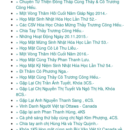
» Chuyến Từ Thiện Đồng Tháp Cùng Thầy & Cô Trương
Công Hiếu.
» Một Vòng Thăm Hỏi Cuối Năm Giáp Ngọ 2014.-
» Họp Mặt Sinh Nhật Hóa Học Lần Thứ 52.-
» Các CSV Hóa Học Chào Mừng Thầy Trương Công Hiếu.-
» Chia Tay Thầy Trương Công Hiếu.-
» Những Hoạt Động Ngày 20.11.2015.-
» Họp Mặt Mừng Sinh Nhật Hóa Học Lần Thứ 53.-
» Họp Mặt Cùng Cô Lê Thu Liễu.-
» Một Vòng Thăm Hỏi Cuối Năm 2016.-
» Họp Mặt Cùng Thây Phan Thanh Lưu.
» Họp Mặt Kỷ Niệm Sinh Nhật Hóa Học Lần Thứ 54.-
» Đi Thăm Cô Phương Nga.-
» Họp Mặt Cùng Thầy Cô Trương Công Hiếu.-
» Gặp Lại Chị Trần Ánh Tuyết, Khóa 3CS.-
» Gặp Lại Chị Nguyễn Thị Tuyết Và Ngô Thị Hà, Khóa
8CS.-
» Gặp Lại Anh Nguyễn Thanh Sang , 6CS.
» Vinh Danh Người Việt tại Ottawa - Canada
» Gặp lại anh Phan Thanh Hùng, 4KS
» Cà phê sáng thứ bảy cùng chị Ngô Kim Phượng, 4CS.
» Chia tay anh chị Hùng Hà và Thúy Quỳnh.-
» Khóa 1KS Họp mặt cùng anh Bùi Văn Việt từ Canada về