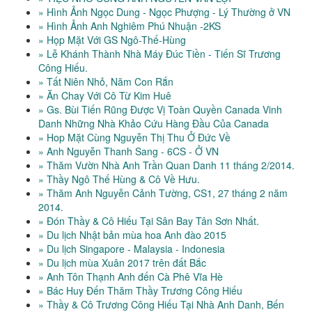
» Hình Ảnh Ngọc Dung - Ngọc Phượng - Lý Thường ở VN
» Hình Ảnh Anh Nghiêm Phú Nhuận -2KS
» Họp Mặt Với GS Ngô-Thế-Hùng
» Lễ Khánh Thành Nhà Máy Đúc Tiền - Tiến Sĩ Trương
Công Hiếu.
» Tất Niên Nhỏ, Năm Con Rắn
» Ăn Chay Với Cô Từ Kim Huê
» Gs. Bùi Tiến Rũng Được Vị Toàn Quyền Canada Vinh
Danh Những Nhà Khảo Cứu Hàng Đầu Của Canada
» Hop Mặt Cùng Nguyễn Thị Thu Ở Đức Về
» Anh Nguyễn Thanh Sang - 6CS - Ở VN
» Thăm Vườn Nhà Anh Trần Quan Danh 11 tháng 2/2014.
» Thầy Ngô Thế Hùng & Cô Về Hưu.
» Thăm Anh Nguyễn Cảnh Tường, CS1, 27 tháng 2 năm
2014.
» Đón Thầy & Cô Hiếu Tại Sân Bay Tân Sơn Nhất.
» Du lịch Nhật bản mùa hoa Anh đào 2015
» Du lịch Singapore - Malaysia - Indonesia
» Du lịch mùa Xuân 2017 trên đất Bắc
» Anh Tôn Thạnh Anh đến Cà Phê Vĩa Hè
» Bác Huy Đến Thăm Thầy Trương Công Hiếu
» Thầy & Cô Trương Công Hiếu Tại Nhà Anh Danh, Bến