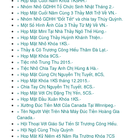
» Họp Mặt Cuối Năm Khóa 1KSHH.-
» Nhóm Nhỏ GDHH Tổ Chức Sinh Nhật Tháng 2.-
» Họp Mặt Cuối Năm Cùng 3 Thầy Mới Trở Về VN.-
» Nhóm Nhỏ GDHH "Đốt Tết" và chia tay Thúy Quỳnh.
» Một Số Hình Ảnh Của 3 Thầy Từ Mỹ Về VN.-
» Họp Mặt Mini Tại Nhà Thầy Ngô Thế Hùng.-
» Họp Mặt Cùng Thầy Huỳnh Khánh Thiện.-
» Họp Mặt Nhỏ Khóa 1KS.-
» Thầy & Cô Trương Công Hiếu Thăm Đà Lạt.-
» Họp Mặt Khóa 9CS.-
» Tiệc nhỏ Trung Thu 2015.-
» Tiệc Nhỏ Chia Tay Anh Chị Hùng & Hà.-
» Họp Mặt Cùng Chị Nguyễn Thị Tuyết, 8CS,
» Họp Mặt Khóa 1KS tháng 12.2015.-
» Chia Tay Chị Nguyễn Thị Tuyết. 8CS.-
» Họp Mặt Với Chị Đặng Thị Yến, 5CS.-
» Họp Mặt Đầu Xuân Khóa 1KS.-
» Xưỡng Đúc Tiền Mới Của Canada Tại Winnipeg.-
» Tên Người Việt Trên Nhà Máy Đúc Tiền Hoàng Gia
Canada.-
» Hội Thoại Với Giáo Sư Tiến Sĩ Trương Công Hiếu.
» Hội Ngộ Cùng Thúy Quỳnh
» Họp Mặt Kỷ Niệm 45 Năm Ra Trường Khóa 7CS