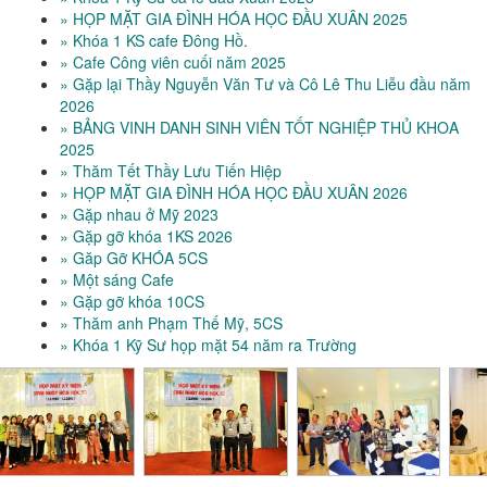
» HỌP MẶT GIA ĐÌNH HÓA HỌC ĐẦU XUÂN 2025
» Khóa 1 KS cafe Đông Hồ.
» Cafe Công viên cuối năm 2025
» Gặp lại Thầy Nguyễn Văn Tư và Cô Lê Thu Liễu đầu năm
2026
» BẢNG VINH DANH SINH VIÊN TỐT NGHIỆP THỦ KHOA
2025
» Thăm Tết Thầy Lưu Tiến Hiệp
» HỌP MẶT GIA ĐÌNH HÓA HỌC ĐẦU XUÂN 2026
» Gặp nhau ở Mỹ 2023
» Gặp gỡ khóa 1KS 2026
» Găp Gỡ KHÓA 5CS
» Một sáng Cafe
» Gặp gỡ khóa 10CS
» Thăm anh Phạm Thế Mỹ, 5CS
» Khóa 1 Kỹ Sư họp mặt 54 năm ra Trường