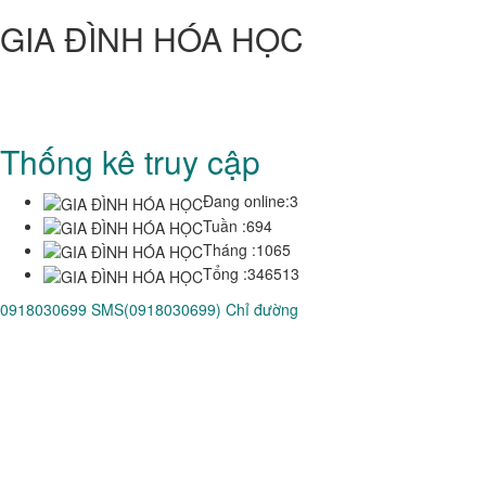
GIA ĐÌNH HÓA HỌC
CỰU SINH VIÊN HÓA-HỌC
Trung Tâm Quốc Gia Kỹ Thuật Phú Thọ - Trường Đại Học Bách
Khoa TP HCM
Thống kê truy cập
Đang online:
3
Tuần :
694
Tháng :
1065
Tổng :
346513
0918030699
SMS(0918030699)
Chỉ đường