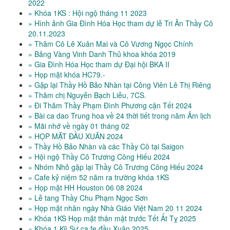
2022
» Khóa 1KS : Hội ngộ tháng 11 2023
» Hình ảnh Gia Đình Hóa Học tham dự lễ Tri Ân Thầy Cô
20.11.2023
» Thăm Cô Lê Xuân Mai và Cô Vương Ngọc Chính
» Bảng Vàng Vinh Danh Thủ khoa khóa 2019
» Gia Đình Hóa Học tham dự Đại hội BKA II
» Họp mặt khóa HC79.-
» Gặp lại Thầy Hồ Bảo Nhàn tại Công Viên Lê Thị Riêng
» Thăm chị Nguyễn Bạch Liễu, 7CS.
» Đi Thăm Thầy Phạm Đình Phương cận Tết 2024
» Bài ca dao Trung hoa về 24 thời tiết trong năm Âm lịch
» Mãi nhớ về ngày 01 tháng 02
» HỌP MẶT ĐẦU XUÂN 2024
» Thầy Hồ Bảo Nhàn và các Thầy Cô tại Saigon
» Hội ngộ Thầy Cô Trương Công Hiếu 2024
» Nhóm Nhỏ gặp lại Thầy Cô Trương Công Hiếu 2024
» Cafe kỷ niệm 52 năm ra trường khóa 1KS
» Họp mặt HH Houston 06 08 2024
» Lễ tang Thầy Chu Phạm Ngọc Sơn
» Họp mặt nhân ngày Nhà Giáo Việt Nam 20 11 2024
» Khóa 1KS Họp mặt thân mật trước Tết Ất Tỵ 2025
» Khóa 1 Kỹ Sư ca fe đầu Xuân 2025