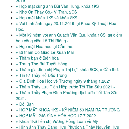
2019
» Họp mặt cùng anh Bùi Văn Hùng, khóa 1KS
» Nhớ Ơn Thầy Cô.- Vi Trần, 2CS
» Họp mặt khóa 1KS và khóa 2KS
» Vài hình ảnh ngày 20.11.2019 tại Khoa Kỹ Thuật Hóa
Học.
» Một kỷ niệm với anh Quách Văn Quí, khóa 1CS, tại điểm
hẹn công viên Lê Thị Riêng.-
» Họp mặt Hóa học tại Cần thơ.-
» Đi thăm Cô Giáo Lê Xuân Mai
» Thăm bạn ở Biên hòa
» Trang Thơ Bùi Tuyết Hồng
» Thăm gia đình chị Phạm Thị Lợi, khóa 8CS, ở Cần thơ.-
» Tin từ Thầy Hồ Đắc Trọng
» Gia Đình Hóa Học về Trường ngày 9 tháng 1.2021
» Thăm Thầy Lưu Tiến Hiệp trước Tết Tân Sữu 2021.-
» Thăm Thầy Phạm Đình Phương dịp trước Tết Tân Sữu
2021.-
» Đôi Bạn
» HỌP MẶT KHÓA 1KS - KỶ NIỆM 50 NĂM RA TRƯỜNG
» HỌP MẶT GIA ĐÌNH HÓA HỌC 17 7 2022
» Khóa 1KS tiễn chị Vương Hồng Loan về Mỹ
» Hình ảnh Thầy Đặng Hữu Phước và Thầy Nguyễn Hữu