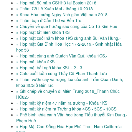
» Họp mặt 50 năm CSHH3 tại Boston 2018
» Thăm Cô Lê Xuân Mai - tháng 10.2018
» Khoa Hóa mừng Ngày Nhà giáo Việt nam 2018.
» Thăm bạn ở Cần Thơ và Bến Tre.-
» Chuyến về quê hương sau cùng của Cô Từ Kim Huê
» Họp mặt tất niên khóa 1KS
» Họp mặt cuối năm khóa 1KS cùng anh Bùi Văn Hùng.-
» Họp mặt Gia Đình Hóa Học 17-2-2019.- Sinh nhật Hóa
học 56
» Họp mặt cùng anh Quách Văn Quí, khóa 1CS.-
» Họp mặt khóa 2KS
» Họp mặt bất ngờ khóa KS1 - 2 - 3
» Cafe cuối tuần cùng Thầy Cô Phan Thanh Lưu
» Thăm vườn cây và ruộng lúa của anh Trần Quan Danh,
khóa 3CS ở Bến lức.
» Ghi chép về chuyến đi Miền Trung 2019_Thanh Chúc
HC82.-
» Họp mặt kỷ niệm 47 năm ra trường - Khóa 1KS
» Họp mặt kỷ niệm ra Trường khóa 4CS - 5CS - 10CS
» Phê bình khía cạnh Văn học trong Tiểu thuyết Kim Dung.-
Phạm Huê.
» Họp Mặt Cao Đẳng Hóa Học Phú Thọ - Nam California