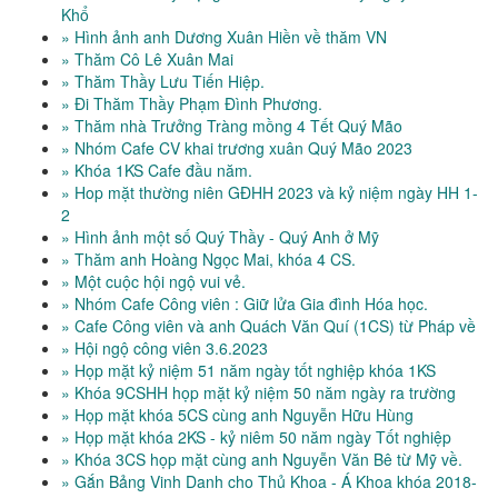
Khổ
» Hình ảnh anh Dương Xuân Hiền về thăm VN
» Thăm Cô Lê Xuân Mai
» Thăm Thầy Lưu Tiến Hiệp.
» Đi Thăm Thầy Phạm Đình Phương.
» Thăm nhà Trưởng Tràng mồng 4 Tết Quý Mão
» Nhóm Cafe CV khai trương xuân Quý Mão 2023
» Khóa 1KS Cafe đầu năm.
» Hop mặt thường niên GĐHH 2023 và kỷ niệm ngày HH 1-
2
» Hình ảnh một số Quý Thầy - Quý Anh ở Mỹ
» Thăm anh Hoàng Ngọc Mai, khóa 4 CS.
» Một cuộc hội ngộ vui vẻ.
» Nhóm Cafe Công viên : Giữ lửa Gia đình Hóa học.
» Cafe Công viên và anh Quách Văn Quí (1CS) từ Pháp về
» Hội ngộ công viên 3.6.2023
» Họp mặt kỷ niệm 51 năm ngày tốt nghiệp khóa 1KS
» Khóa 9CSHH họp mặt kỷ niệm 50 năm ngày ra trường
» Họp mặt khóa 5CS cùng anh Nguyễn Hữu Hùng
» Họp mặt khóa 2KS - kỷ niêm 50 năm ngày Tốt nghiệp
» Khóa 3CS họp mặt cùng anh Nguyễn Văn Bê từ Mỹ về.
» Gắn Bảng Vinh Danh cho Thủ Khoa - Á Khoa khóa 2018-