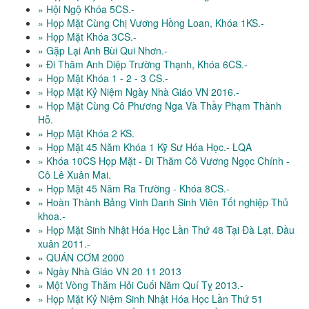
» Hội Ngộ Khóa 5CS.-
» Họp Mặt Cùng Chị Vương Hồng Loan, Khóa 1KS.-
» Họp Mặt Khóa 3CS.-
» Gặp Lại Anh Bùi Qui Nhơn.-
» Đi Thăm Anh Diệp Trường Thạnh, Khóa 6CS.-
» Họp Mặt Khóa 1 - 2 - 3 CS.-
» Họp Mặt Kỷ Niệm Ngày Nhà Giáo VN 2016.-
» Họp Mặt Cùng Cô Phương Nga Và Thầy Phạm Thành
Hỗ.
» Họp Mặt Khóa 2 KS.
» Họp Mặt 45 Năm Khóa 1 Kỹ Sư Hóa Học.- LQA
» Khóa 10CS Họp Mặt - Đi Thăm Cô Vương Ngọc Chính -
Cô Lê Xuân Mai.
» Họp Mặt 45 Năm Ra Trường - Khóa 8CS.-
» Hoàn Thành Bảng Vinh Danh Sinh Viên Tốt nghiệp Thủ
khoa.-
» Họp Mặt Sinh Nhật Hóa Học Lần Thứ 48 Tại Đà Lạt. Đầu
xuân 2011.-
» QUÁN CƠM 2000
» Ngày Nhà Giáo VN 20 11 2013
» Một Vòng Thăm Hỏi Cuối Năm Quí Tỵ 2013.-
» Họp Mặt Kỷ Niệm Sinh Nhật Hóa Học Lần Thứ 51