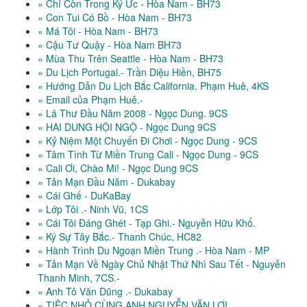
» Chỉ Còn Trong Ký Ức - Hòa Nam - BH73
» Con Tui Có Bồ - Hòa Nam - BH73
» Má Tôi - Hòa Nam - BH73
» Cậu Tư Quậy - Hòa Nam BH73
» Mùa Thu Trên Seattle - Hòa Nam - BH73
» Du Lịch Portugal.- Trần Diệu Hiền, BH75
» Hướng Dẫn Du Lịch Bắc California. Phạm Huê, 4KS
» Email của Phạm Huê.-
» Lá Thư Đầu Năm 2008 - Ngọc Dung. 9CS
» HAI DUNG HỘI NGỘ - Ngọc Dung 9CS
» Kỷ Niệm Một Chuyến Đi Chơi - Ngọc Dung - 9CS
» Tâm Tình Từ Miền Trung Cali - Ngọc Dung - 9CS
» Cali Ơi, Chào Mi! - Ngọc Dung 9CS
» Tản Mạn Đầu Năm - Dukabay
» Cái Ghế - DuKaBay
» Lớp Tôi .- Ninh Vũ, 1CS
» Cái Tôi Đáng Ghét - Tạp Ghi.- Nguyễn Hữu Khổ.
» Ký Sự Tây Bắc.- Thanh Chúc, HC82
» Hành Trình Du Ngoạn Miền Trung .- Hòa Nam - MP
» Tản Mạn Về Ngày Chủ Nhật Thứ Nhì Sau Tết - Nguyễn
Thanh Minh, 7CS.-
» Anh Tô Văn Dũng .- Dukabay
» TIỆC NHỎ CÙNG ANH NGUYỄN VĂN LỢI