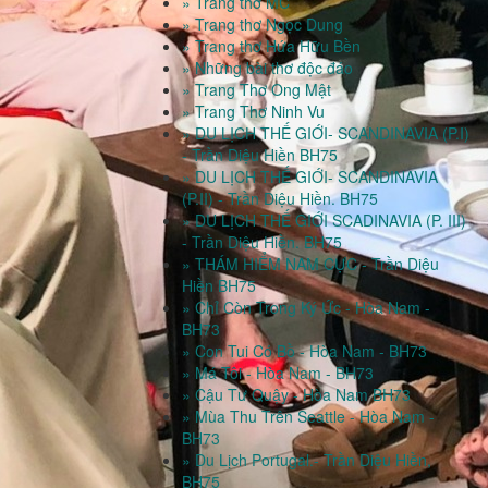
» Trang thơ MC
» Trang thơ Ngọc Dung
» Trang thơ Hứa Hữu Bền
» Những bài thơ độc đáo
» Trang Thơ Ong Mật
» Trang Thơ Ninh Vu
» DU LỊCH THẾ GIỚI- SCANDINAVIA (P.I)
- Trần Diệu Hiền BH75
» DU LỊCH THẾ GIỚI- SCANDINAVIA
(P.II) - Trần Diệu Hiền. BH75
» DU LỊCH THẾ GIỚI SCADINAVIA (P. III)
- Trần Diệu Hiền. BH75
» THÁM HIỂM NAM CỰC - Trần Diệu
Hiền BH75
» Chỉ Còn Trong Ký Ức - Hòa Nam -
BH73
» Con Tui Có Bồ - Hòa Nam - BH73
» Má Tôi - Hòa Nam - BH73
» Cậu Tư Quậy - Hòa Nam BH73
» Mùa Thu Trên Seattle - Hòa Nam -
BH73
» Du Lịch Portugal.- Trần Diệu Hiền,
BH75