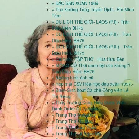
» ĐẶC SAN XUÂN 1969
» Thơ Đường Tống Tuyển Dịch.- Phí Minh
Tâm
» DU LỊCH THẾ GIỚI- LAOS (P.I) - Trần
Diệu Hiền BH75
» DU LỊCH THẾ GIỚI- LAOS (P.II) - Trần
Diệu Hiền. BH75
» DU LỊCH THẾ GIỚI- LAOS (P.III) - Trần
Diệu Hiền. BH75
» Cõi tình - TẬP THƠ - Hứa Hữu Bền
» MÔNG CỔ-Thời oanh liệt còn không?! -
Trần Diệu Hiền. BH75
» Những hình ảnh cũ
» Họp mặt CSV Hóa Học đầu xuân 1997.-
» Điểm Sinh hoạt Cà phê Công viên Lê
Thị Riêng
» Thầy Trương Công Hiếu Được Vinh
Danh Order Of Canada.-
» Trang Thơ DuKaBay
» Trang Thơ FO May
» Trang Thơ Lan Thảo
» Trang Thơ Lê Ngọc Mỹ