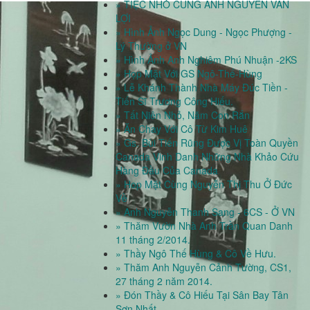
» TIỆC NHỎ CÙNG ANH NGUYỄN VĂN
LỢI
» Hình Ảnh Ngọc Dung - Ngọc Phượng -
Lý Thường ở VN
» Hình Ảnh Anh Nghiêm Phú Nhuận -2KS
» Họp Mặt Với GS Ngô-Thế-Hùng
» Lễ Khánh Thành Nhà Máy Đúc Tiền -
Tiến Sĩ Trương Công Hiếu.
» Tất Niên Nhỏ, Năm Con Rắn
» Ăn Chay Với Cô Từ Kim Huê
» Gs. Bùi Tiến Rũng Được Vị Toàn Quyền
Canada Vinh Danh Những Nhà Khảo Cứu
Hàng Đầu Của Canada
» Hop Mặt Cùng Nguyễn Thị Thu Ở Đức
Về
» Anh Nguyễn Thanh Sang - 6CS - Ở VN
» Thăm Vườn Nhà Anh Trần Quan Danh
11 tháng 2/2014.
» Thầy Ngô Thế Hùng & Cô Về Hưu.
» Thăm Anh Nguyễn Cảnh Tường, CS1,
27 tháng 2 năm 2014.
» Đón Thầy & Cô Hiếu Tại Sân Bay Tân
Sơn Nhất.