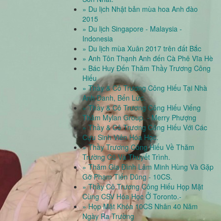
» Du lịch Nhật bản mùa hoa Anh đào
2015
» Du lịch Singapore - Malaysia -
Indonesia
» Du lịch mùa Xuân 2017 trên đất Bắc
» Anh Tôn Thạnh Anh đến Cà Phê Vĩa Hè
» Bác Huy Đến Thăm Thầy Trương Công
Hiếu
» Thầy & Cô Trương Công Hiếu Tại Nhà
Anh Danh, Bến Lức.
» Thầy & Cô Trương Công Hiếu Viếng
Thăm Mylan Group. - Merry Phượng
» Thầy & Cô Trương Công Hiếu Với Các
Cựu Sinh Viên Hóa Học.
» Thầy Trương Công Hiếu Về Thăm
Trường Cũ Và Thuyết Trình.
» Thăm Gia Đình Lâm Minh Hùng Và Gặp
Gỡ Phạm Tiến Dũng - 10CS.
» Thầy Cô Trương Công Hiếu Họp Mặt
Cùng CSV Hóa Học Ở Toronto.-
» Họp Mặt Khóa 10CS Nhân 40 Năm
Ngày Ra Trường