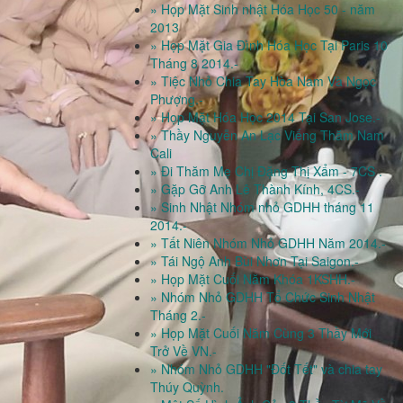
» Họp Mặt Sinh nhật Hóa Học 50 - năm
2013
» Họp Mặt Gia Đình Hóa Học Tại Paris 10
Tháng 8 2014.-
» Tiệc Nhỏ Chia Tay Hòa Nam Và Ngọc
Phượng.-
» Họp Mặt Hóa Học 2014 Tại San Jose.-
» Thầy Nguyễn An Lạc Viếng Thăm Nam
Cali
» Đi Thăm Mẹ Chị Đặng Thị Xẩm - 7CS .
» Gặp Gỡ Anh Lê Thành Kính, 4CS.-
» Sinh Nhật Nhóm nhỏ GDHH tháng 11
2014.-
» Tất Niên Nhóm Nhỏ GDHH Năm 2014.-
» Tái Ngộ Anh Bùi Nhơn Tại Saigon.-
» Họp Mặt Cuối Năm Khóa 1KSHH.-
» Nhóm Nhỏ GDHH Tổ Chức Sinh Nhật
Tháng 2.-
» Họp Mặt Cuối Năm Cùng 3 Thầy Mới
Trở Về VN.-
» Nhóm Nhỏ GDHH "Đốt Tết" và chia tay
Thúy Quỳnh.