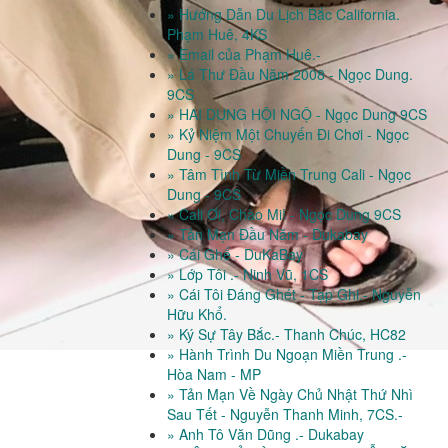
» Hướng Dẫn Du Lịch Bắc California.
Phạm Huê, 4KS
» Email của Phạm Huê.-
» Lá Thư Đầu Năm 2008 - Ngọc Dung.
9CS
» HAI DUNG HỘI NGỘ - Ngọc Dung 9CS
» Kỷ Niệm Một Chuyến Đi Chơi - Ngọc
Dung - 9CS
» Tâm Tình Từ Miền Trung Cali - Ngọc
Dung - 9CS
» Cali Ơi, Chào Mi! - Ngọc Dung 9CS
» Tản Mạn Đầu Năm - Dukabay
» Cái Ghế - DuKaBay
» Lớp Tôi .- Ninh Vũ, 1CS
» Cái Tôi Đáng Ghét - Tạp Ghi.- Nguyễn
Hữu Khổ.
» Ký Sự Tây Bắc.- Thanh Chúc, HC82
» Hành Trình Du Ngoạn Miền Trung .-
Hòa Nam - MP
» Tản Mạn Về Ngày Chủ Nhật Thứ Nhì
Sau Tết - Nguyễn Thanh Minh, 7CS.-
» Anh Tô Văn Dũng .- Dukabay