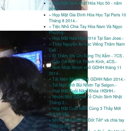
» Họp Mặt Sinh nhật Hóa Học 50 - năm
2013
» Họp Mặt Gia Đình Hóa Học Tại Paris 10
Tháng 8 2014.-
» Tiệc Nhỏ Chia Tay Hòa Nam Và Ngọc
Phượng.-
» Họp Mặt Hóa Học 2014 Tại San Jose.-
» Thầy Nguyễn An Lạc Viếng Thăm Nam
Cali
» Đi Thăm Mẹ Chị Đặng Thị Xẩm - 7CS .
» Gặp Gỡ Anh Lê Thành Kính, 4CS.-
» Sinh Nhật Nhóm nhỏ GDHH tháng 11
2014.-
» Tất Niên Nhóm Nhỏ GDHH Năm 2014.-
» Tái Ngộ Anh Bùi Nhơn Tại Saigon.-
» Họp Mặt Cuối Năm Khóa 1KSHH.-
» Nhóm Nhỏ GDHH Tổ Chức Sinh Nhật
Tháng 2.-
» Họp Mặt Cuối Năm Cùng 3 Thầy Mới
Trở Về VN.-
» Nhóm Nhỏ GDHH "Đốt Tết" và chia tay
Thúy Quỳnh.