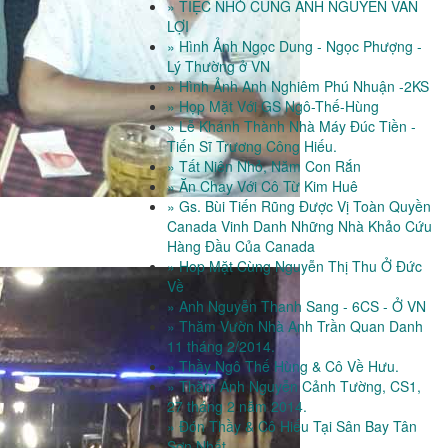
» TIỆC NHỎ CÙNG ANH NGUYỄN VĂN
LỢI
» Hình Ảnh Ngọc Dung - Ngọc Phượng -
Lý Thường ở VN
» Hình Ảnh Anh Nghiêm Phú Nhuận -2KS
» Họp Mặt Với GS Ngô-Thế-Hùng
» Lễ Khánh Thành Nhà Máy Đúc Tiền -
Tiến Sĩ Trương Công Hiếu.
» Tất Niên Nhỏ, Năm Con Rắn
» Ăn Chay Với Cô Từ Kim Huê
» Gs. Bùi Tiến Rũng Được Vị Toàn Quyền
Canada Vinh Danh Những Nhà Khảo Cứu
Hàng Đầu Của Canada
» Hop Mặt Cùng Nguyễn Thị Thu Ở Đức
Về
» Anh Nguyễn Thanh Sang - 6CS - Ở VN
» Thăm Vườn Nhà Anh Trần Quan Danh
11 tháng 2/2014.
» Thầy Ngô Thế Hùng & Cô Về Hưu.
» Thăm Anh Nguyễn Cảnh Tường, CS1,
27 tháng 2 năm 2014.
» Đón Thầy & Cô Hiếu Tại Sân Bay Tân
Sơn Nhất.