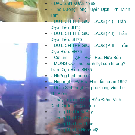
» ĐẶC SAN XUÂN 1969
» Thơ Đường Tống Tuyển Dịch.- Phí Minh
Tâm
» DU LỊCH THẾ GIỚI- LAOS (P.I) - Trần
Diệu Hiền BH75
» DU LỊCH THẾ GIỚI- LAOS (P.II) - Trần
Diệu Hiền. BH75
» DU LỊCH THẾ GIỚI- LAOS (P.III) - Trần
Diệu Hiền. BH75
» Cõi tình - TẬP THƠ - Hứa Hữu Bền
» MÔNG CỔ-Thời oanh liệt còn không?! -
Trần Diệu Hiền. BH75
» Những hình ảnh cũ
» Họp mặt CSV Hóa Học đầu xuân 1997.-
» Điểm Sinh hoạt Cà phê Công viên Lê
Thị Riêng
» Thầy Trương Công Hiếu Được Vinh
Danh Order Of Canada.-
» Trang Thơ DuKaBay
» Trang Thơ FO May
» Trang Thơ Lan Thảo
» Trang Thơ Lê Ngọc Mỹ