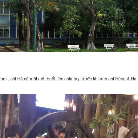
pm , chị Hà có mời một buổi tiệc chia tay, trước khi anh chị Hùng & Hà đ