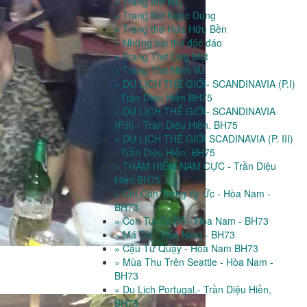
» Trang thơ MC
» Trang thơ Ngọc Dung
» Trang thơ Hứa Hữu Bền
» Những bài thơ độc đáo
» Trang Thơ Ong Mật
» Trang Thơ Ninh Vu
» DU LỊCH THẾ GIỚI- SCANDINAVIA (P.I)
- Trần Diệu Hiền BH75
» DU LỊCH THẾ GIỚI- SCANDINAVIA
(P.II) - Trần Diệu Hiền. BH75
» DU LỊCH THẾ GIỚI SCADINAVIA (P. III)
- Trần Diệu Hiền. BH75
» THÁM HIỂM NAM CỰC - Trần Diệu
Hiền BH75
» Chỉ Còn Trong Ký Ức - Hòa Nam -
BH73
» Con Tui Có Bồ - Hòa Nam - BH73
» Má Tôi - Hòa Nam - BH73
» Cậu Tư Quậy - Hòa Nam BH73
» Mùa Thu Trên Seattle - Hòa Nam -
BH73
» Du Lịch Portugal.- Trần Diệu Hiền,
BH75