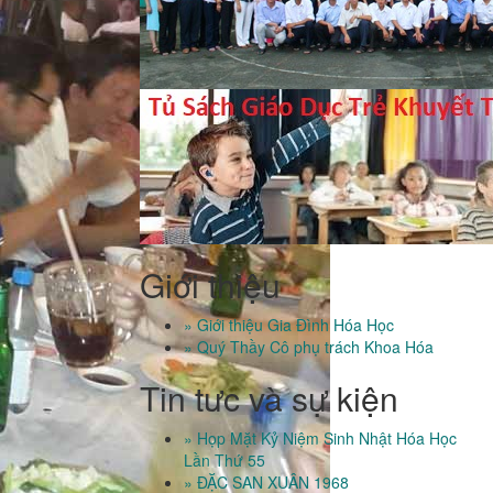
Giới thiệu
» Giới thiệu Gia Đình Hóa Học
» Quý Thầy Cô phụ trách Khoa Hóa
Tin tưc và sự kiện
» Họp Mặt Kỷ Niệm Sinh Nhật Hóa Học
Lần Thứ 55
» ĐẶC SAN XUÂN 1968