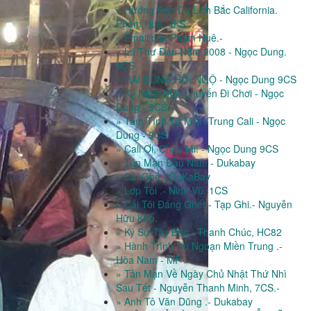
» Hướng Dẫn Du Lịch Bắc California.
Phạm Huê, 4KS
» Email của Phạm Huê.-
» Lá Thư Đầu Năm 2008 - Ngọc Dung.
9CS
» HAI DUNG HỘI NGỘ - Ngọc Dung 9CS
» Kỷ Niệm Một Chuyến Đi Chơi - Ngọc
Dung - 9CS
» Tâm Tình Từ Miền Trung Cali - Ngọc
Dung - 9CS
» Cali Ơi, Chào Mi! - Ngọc Dung 9CS
» Tản Mạn Đầu Năm - Dukabay
» Cái Ghế - DuKaBay
» Lớp Tôi .- Ninh Vũ, 1CS
» Cái Tôi Đáng Ghét - Tạp Ghi.- Nguyễn
Hữu Khổ.
» Ký Sự Tây Bắc.- Thanh Chúc, HC82
» Hành Trình Du Ngoạn Miền Trung .-
Hòa Nam - MP
» Tản Mạn Về Ngày Chủ Nhật Thứ Nhì
Sau Tết - Nguyễn Thanh Minh, 7CS.-
» Anh Tô Văn Dũng .- Dukabay