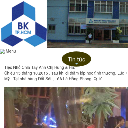
Menu
Trang chủ
Giới thiệu
Tin tức
Liên hệ
+
Tiệc Nhỏ Chia Tay Anh Chị Hùng & Hà.-
Chiều 15 tháng 10.2015 , sau khi đi thăm lớp học tình thương. Lúc 7 
Mỹ . Tại nhà hàng Đất Sét , 16A Lê Hồng Phong, Q.10.