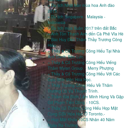
» Du lịch Nhật bản mùa hoa Anh đào
2015
» Du lịch Singapore - Malaysia -
Indonesia
» Du lịch mùa Xuân 2017 trên đất Bắc
» Anh Tôn Thạnh Anh đến Cà Phê Vĩa Hè
» Bác Huy Đến Thăm Thầy Trương Công
Hiếu
» Thầy & Cô Trương Công Hiếu Tại Nhà
Anh Danh, Bến Lức.
» Thầy & Cô Trương Công Hiếu Viếng
Thăm Mylan Group. - Merry Phượng
» Thầy & Cô Trương Công Hiếu Với Các
Cựu Sinh Viên Hóa Học.
» Thầy Trương Công Hiếu Về Thăm
Trường Cũ Và Thuyết Trình.
» Thăm Gia Đình Lâm Minh Hùng Và Gặp
Gỡ Phạm Tiến Dũng - 10CS.
» Thầy Cô Trương Công Hiếu Họp Mặt
Cùng CSV Hóa Học Ở Toronto.-
» Họp Mặt Khóa 10CS Nhân 40 Năm
Ngày Ra Trường