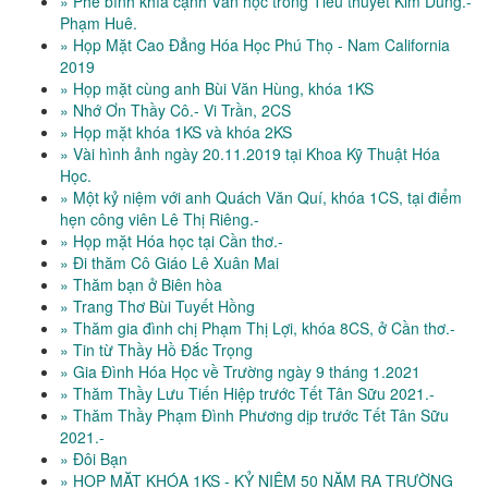
» Phê bình khía cạnh Văn học trong Tiểu thuyết Kim Dung.-
Phạm Huê.
» Họp Mặt Cao Đẳng Hóa Học Phú Thọ - Nam California
2019
» Họp mặt cùng anh Bùi Văn Hùng, khóa 1KS
» Nhớ Ơn Thầy Cô.- Vi Trần, 2CS
» Họp mặt khóa 1KS và khóa 2KS
» Vài hình ảnh ngày 20.11.2019 tại Khoa Kỹ Thuật Hóa
Học.
» Một kỷ niệm với anh Quách Văn Quí, khóa 1CS, tại điểm
hẹn công viên Lê Thị Riêng.-
» Họp mặt Hóa học tại Cần thơ.-
» Đi thăm Cô Giáo Lê Xuân Mai
» Thăm bạn ở Biên hòa
» Trang Thơ Bùi Tuyết Hồng
» Thăm gia đình chị Phạm Thị Lợi, khóa 8CS, ở Cần thơ.-
» Tin từ Thầy Hồ Đắc Trọng
» Gia Đình Hóa Học về Trường ngày 9 tháng 1.2021
» Thăm Thầy Lưu Tiến Hiệp trước Tết Tân Sữu 2021.-
» Thăm Thầy Phạm Đình Phương dịp trước Tết Tân Sữu
2021.-
» Đôi Bạn
» HỌP MẶT KHÓA 1KS - KỶ NIỆM 50 NĂM RA TRƯỜNG