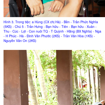
Hình 3. Trong tiệc: a Hùng (CX chị Hà) - Bền - Trần Phức Nghĩa
(5KS) - Chú 5 - Trần Hưng - Bạn hữu - Tiên - Bạn hữu - Xuân -
Thu - Cúc - Lợi - Con nuôi TQ - T Quỳnh - Hằng (BX Nghĩa) - Nga
- H Phúc - Hà - Đinh Văn Phước (2KS) - Trần Văn Hòa (1KS) -
Nguyễn Văn On (2KS)