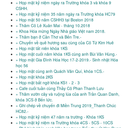
» Họp mặt kỷ niệm ngày ra Trường khóa 3 và khóa 9
CSHH.
» Họp mặt kỷ niệm 35 năm ngày ra Trường khóa HC79
» Họp mặt 50 năm CSHH3 tại Boston 2018
» Thăm Cô Lê Xuân Mai - tháng 10.2018
» Khoa Hóa mừng Ngày Nhà giáo Việt nam 2018.
» Thăm bạn ở Cần Thơ và Bến Tre.-
» Chuyến về quê hương sau cùng của Cô Từ Kim Huê
» Họp mặt tất niên khóa 1KS
» Họp mặt cuối năm khóa 1KS cùng anh Bùi Văn Hùng.-
» Họp mặt Gia Đình Hóa Học 17-2-2019.- Sinh nhật Hóa
học 56
» Họp mặt cùng anh Quách Văn Quí, khóa 1CS.-
» Họp mặt khóa 2KS
» Họp mặt bất ngờ khóa KS1 - 2 - 3
» Cafe cuối tuần cùng Thầy Cô Phan Thanh Lưu
» Thăm vườn cây và ruộng lúa của anh Trần Quan Danh,
khóa 3CS ở Bến lức.
» Ghi chép về chuyến đi Miền Trung 2019_Thanh Chúc
HC82.-
» Họp mặt kỷ niệm 47 năm ra trường - Khóa 1KS
» Họp mặt kỷ niệm ra Trường khóa 4CS - 5CS - 10CS