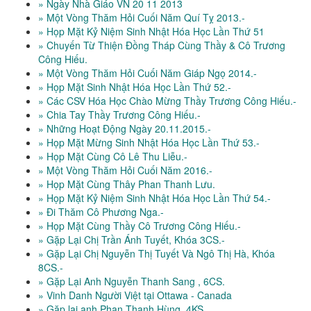
» Ngày Nhà Giáo VN 20 11 2013
» Một Vòng Thăm Hỏi Cuối Năm Quí Tỵ 2013.-
» Họp Mặt Kỷ Niệm Sinh Nhật Hóa Học Lần Thứ 51
» Chuyến Từ Thiện Đồng Tháp Cùng Thầy & Cô Trương
Công Hiếu.
» Một Vòng Thăm Hỏi Cuối Năm Giáp Ngọ 2014.-
» Họp Mặt Sinh Nhật Hóa Học Lần Thứ 52.-
» Các CSV Hóa Học Chào Mừng Thầy Trương Công Hiếu.-
» Chia Tay Thầy Trương Công Hiếu.-
» Những Hoạt Động Ngày 20.11.2015.-
» Họp Mặt Mừng Sinh Nhật Hóa Học Lần Thứ 53.-
» Họp Mặt Cùng Cô Lê Thu Liễu.-
» Một Vòng Thăm Hỏi Cuối Năm 2016.-
» Họp Mặt Cùng Thây Phan Thanh Lưu.
» Họp Mặt Kỷ Niệm Sinh Nhật Hóa Học Lần Thứ 54.-
» Đi Thăm Cô Phương Nga.-
» Họp Mặt Cùng Thầy Cô Trương Công Hiếu.-
» Gặp Lại Chị Trần Ánh Tuyết, Khóa 3CS.-
» Gặp Lại Chị Nguyễn Thị Tuyết Và Ngô Thị Hà, Khóa
8CS.-
» Gặp Lại Anh Nguyễn Thanh Sang , 6CS.
» Vinh Danh Người Việt tại Ottawa - Canada
» Gặp lại anh Phan Thanh Hùng, 4KS