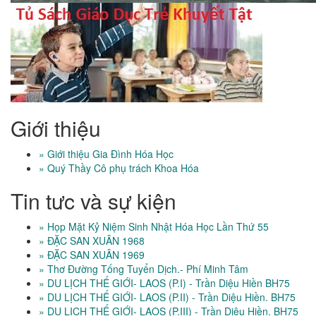
Giới thiệu
» Giới thiệu Gia Đình Hóa Học
» Quý Thầy Cô phụ trách Khoa Hóa
Tin tưc và sự kiện
» Họp Mặt Kỷ Niệm Sinh Nhật Hóa Học Lần Thứ 55
» ĐẶC SAN XUÂN 1968
» ĐẶC SAN XUÂN 1969
» Thơ Đường Tống Tuyển Dịch.- Phí Minh Tâm
» DU LỊCH THẾ GIỚI- LAOS (P.I) - Trần Diệu Hiền BH75
» DU LỊCH THẾ GIỚI- LAOS (P.II) - Trần Diệu Hiền. BH75
» DU LỊCH THẾ GIỚI- LAOS (P.III) - Trần Diệu Hiền. BH75