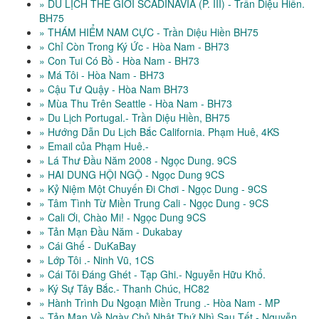
» DU LỊCH THẾ GIỚI SCADINAVIA (P. III) - Trần Diệu Hiền.
BH75
» THÁM HIỂM NAM CỰC - Trần Diệu Hiền BH75
» Chỉ Còn Trong Ký Ức - Hòa Nam - BH73
» Con Tui Có Bồ - Hòa Nam - BH73
» Má Tôi - Hòa Nam - BH73
» Cậu Tư Quậy - Hòa Nam BH73
» Mùa Thu Trên Seattle - Hòa Nam - BH73
» Du Lịch Portugal.- Trần Diệu Hiền, BH75
» Hướng Dẫn Du Lịch Bắc California. Phạm Huê, 4KS
» Email của Phạm Huê.-
» Lá Thư Đầu Năm 2008 - Ngọc Dung. 9CS
» HAI DUNG HỘI NGỘ - Ngọc Dung 9CS
» Kỷ Niệm Một Chuyến Đi Chơi - Ngọc Dung - 9CS
» Tâm Tình Từ Miền Trung Cali - Ngọc Dung - 9CS
» Cali Ơi, Chào Mi! - Ngọc Dung 9CS
» Tản Mạn Đầu Năm - Dukabay
» Cái Ghế - DuKaBay
» Lớp Tôi .- Ninh Vũ, 1CS
» Cái Tôi Đáng Ghét - Tạp Ghi.- Nguyễn Hữu Khổ.
» Ký Sự Tây Bắc.- Thanh Chúc, HC82
» Hành Trình Du Ngoạn Miền Trung .- Hòa Nam - MP
» Tản Mạn Về Ngày Chủ Nhật Thứ Nhì Sau Tết - Nguyễn