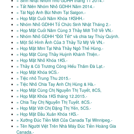
» Sinh Nhật Nhóm nhỏ GDHH tháng 11 2014.-
» Tất Niên Nhóm Nhỏ GDHH Năm 2014.-
» Tái Ngộ Anh Bùi Nhơn Tại Saigon.-
» Họp Mặt Cuối Năm Khóa 1KSHH.-
» Nhóm Nhỏ GDHH Tổ Chức Sinh Nhật Tháng 2.-
» Họp Mặt Cuối Năm Cùng 3 Thầy Mới Trở Về VN.-
» Nhóm Nhỏ GDHH "Đốt Tết" và chia tay Thúy Quỳnh.
» Một Số Hình Ảnh Của 3 Thầy Từ Mỹ Về VN.-
» Họp Mặt Mini Tại Nhà Thầy Ngô Thế Hùng.-
» Họp Mặt Cùng Thầy Huỳnh Khánh Thiện.-
» Họp Mặt Nhỏ Khóa 1KS.-
» Thầy & Cô Trương Công Hiếu Thăm Đà Lạt.-
» Họp Mặt Khóa 9CS.-
» Tiệc nhỏ Trung Thu 2015.-
» Tiệc Nhỏ Chia Tay Anh Chị Hùng & Hà.-
» Họp Mặt Cùng Chị Nguyễn Thị Tuyết, 8CS,
» Họp Mặt Khóa 1KS tháng 12.2015.-
» Chia Tay Chị Nguyễn Thị Tuyết. 8CS.-
» Họp Mặt Với Chị Đặng Thị Yến, 5CS.-
» Họp Mặt Đầu Xuân Khóa 1KS.-
» Xưỡng Đúc Tiền Mới Của Canada Tại Winnipeg.-
» Tên Người Việt Trên Nhà Máy Đúc Tiền Hoàng Gia
Canada.-