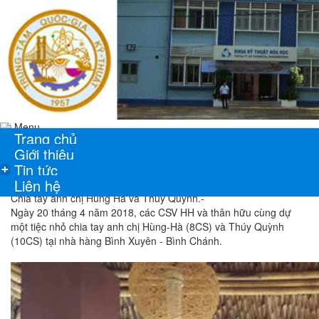
Menu
Trang chủ
Giới thiệu
Tin tức
+
Liên hệ
Chia tay anh chị Hùng Hà và Thúy Quỳnh.-
Ngày 20 tháng 4 năm 2018, các CSV HH và thân hữu cùng dự
một tiệc nhỏ chia tay anh chị Hùng-Hà (8CS) và Thúy Quỳnh
(10CS) tại nhà hàng Bình Xuyên - Bình Chánh.