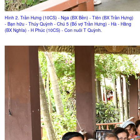
Hình 2. Trần Hưng (10CS) - Nga (BX Bền) - Tiên (BX Trần Hưng)
- Bạn hữu - Thúy Quỳnh - Chú 5 (Bố vợ Trần Hưng) - Hà - Hằng
(BX Nghĩa) - H Phúc (10CS) - Con nuôi T Quỳnh.