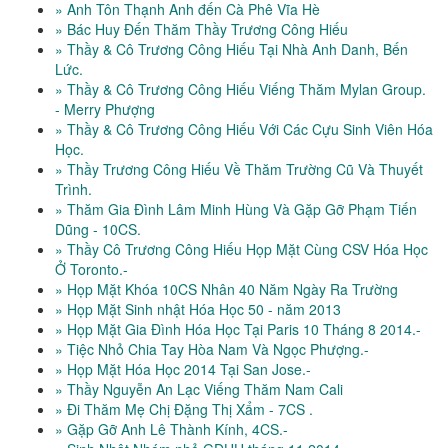
» Anh Tôn Thạnh Anh đến Cà Phê Vĩa Hè
» Bác Huy Đến Thăm Thầy Trương Công Hiếu
» Thầy & Cô Trương Công Hiếu Tại Nhà Anh Danh, Bến
Lức.
» Thầy & Cô Trương Công Hiếu Viếng Thăm Mylan Group.
- Merry Phượng
» Thầy & Cô Trương Công Hiếu Với Các Cựu Sinh Viên Hóa
Học.
» Thầy Trương Công Hiếu Về Thăm Trường Cũ Và Thuyết
Trình.
» Thăm Gia Đình Lâm Minh Hùng Và Gặp Gỡ Phạm Tiến
Dũng - 10CS.
» Thầy Cô Trương Công Hiếu Họp Mặt Cùng CSV Hóa Học
Ở Toronto.-
» Họp Mặt Khóa 10CS Nhân 40 Năm Ngày Ra Trường
» Họp Mặt Sinh nhật Hóa Học 50 - năm 2013
» Họp Mặt Gia Đình Hóa Học Tại Paris 10 Tháng 8 2014.-
» Tiệc Nhỏ Chia Tay Hòa Nam Và Ngọc Phượng.-
» Họp Mặt Hóa Học 2014 Tại San Jose.-
» Thầy Nguyễn An Lạc Viếng Thăm Nam Cali
» Đi Thăm Mẹ Chị Đặng Thị Xẩm - 7CS .
» Gặp Gỡ Anh Lê Thành Kính, 4CS.-