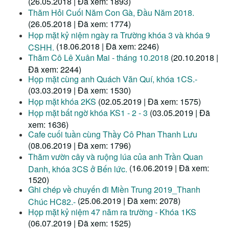
(26.05.2018 | Đã xem: 1893)
Thăm Hỏi Cuối Năm Con Gà, Đầu Năm 2018.
(26.05.2018 | Đã xem: 1774)
Họp mặt kỷ niệm ngày ra Trường khóa 3 và khóa 9
(18.06.2018 | Đã xem: 2246)
CSHH.
Thăm Cô Lê Xuân Mai - tháng 10.2018
(20.10.2018 |
Đã xem: 2244)
Họp mặt cùng anh Quách Văn Quí, khóa 1CS.-
(03.03.2019 | Đã xem: 1530)
Họp mặt khóa 2KS
(02.05.2019 | Đã xem: 1575)
Họp mặt bất ngờ khóa KS1 - 2 - 3
(03.05.2019 | Đã
xem: 1636)
Cafe cuối tuần cùng Thầy Cô Phan Thanh Lưu
(08.06.2019 | Đã xem: 1796)
Thăm vườn cây và ruộng lúa của anh Trần Quan
(16.06.2019 | Đã xem:
Danh, khóa 3CS ở Bến lức.
1520)
Ghi chép về chuyến đi Miền Trung 2019_Thanh
(25.06.2019 | Đã xem: 2078)
Chúc HC82.-
Họp mặt kỷ niệm 47 năm ra trường - Khóa 1KS
(06.07.2019 | Đã xem: 1525)