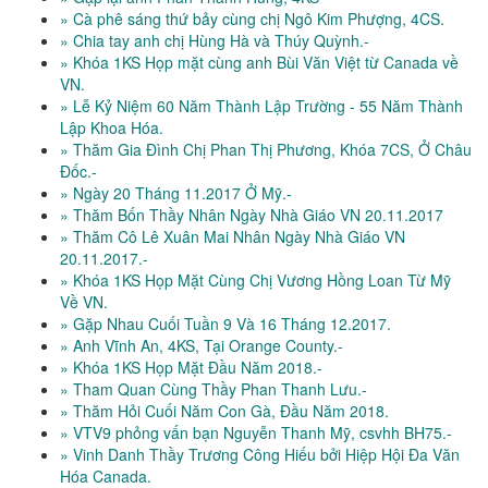
» Cà phê sáng thứ bảy cùng chị Ngô Kim Phượng, 4CS.
» Chia tay anh chị Hùng Hà và Thúy Quỳnh.-
» Khóa 1KS Họp mặt cùng anh Bùi Văn Việt từ Canada về
VN.
» Lễ Kỷ Niệm 60 Năm Thành Lập Trường - 55 Năm Thành
Lập Khoa Hóa.
» Thăm Gia Đình Chị Phan Thị Phương, Khóa 7CS, Ở Châu
Đốc.-
» Ngày 20 Tháng 11.2017 Ở Mỹ.-
» Thăm Bốn Thầy Nhân Ngày Nhà Giáo VN 20.11.2017
» Thăm Cô Lê Xuân Mai Nhân Ngày Nhà Giáo VN
20.11.2017.-
» Khóa 1KS Họp Mặt Cùng Chị Vương Hồng Loan Từ Mỹ
Về VN.
» Gặp Nhau Cuối Tuần 9 Và 16 Tháng 12.2017.
» Anh Vĩnh An, 4KS, Tại Orange County.-
» Khóa 1KS Họp Mặt Đầu Năm 2018.-
» Tham Quan Cùng Thầy Phan Thanh Lưu.-
» Thăm Hỏi Cuối Năm Con Gà, Đầu Năm 2018.
» VTV9 phỏng vấn bạn Nguyễn Thanh Mỹ, csvhh BH75.-
» Vinh Danh Thầy Trương Công Hiếu bởi Hiệp Hội Đa Văn
Hóa Canada.