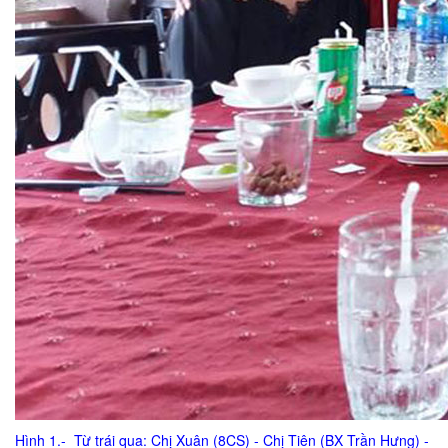
Hình 1.- Từ trái qua: Chị Xuân (8CS) - Chị Tiên (BX Trần Hưng) -