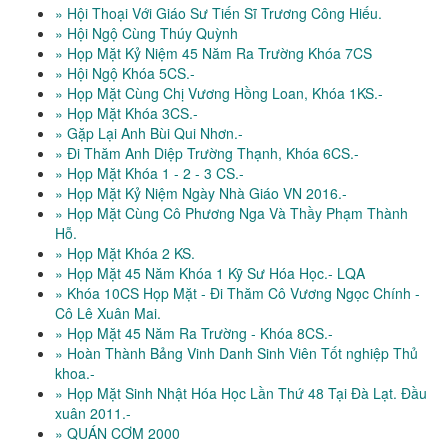
» Hội Thoại Với Giáo Sư Tiến Sĩ Trương Công Hiếu.
» Hội Ngộ Cùng Thúy Quỳnh
» Họp Mặt Kỷ Niệm 45 Năm Ra Trường Khóa 7CS
» Hội Ngộ Khóa 5CS.-
» Họp Mặt Cùng Chị Vương Hồng Loan, Khóa 1KS.-
» Họp Mặt Khóa 3CS.-
» Gặp Lại Anh Bùi Qui Nhơn.-
» Đi Thăm Anh Diệp Trường Thạnh, Khóa 6CS.-
» Họp Mặt Khóa 1 - 2 - 3 CS.-
» Họp Mặt Kỷ Niệm Ngày Nhà Giáo VN 2016.-
» Họp Mặt Cùng Cô Phương Nga Và Thầy Phạm Thành
Hỗ.
» Họp Mặt Khóa 2 KS.
» Họp Mặt 45 Năm Khóa 1 Kỹ Sư Hóa Học.- LQA
» Khóa 10CS Họp Mặt - Đi Thăm Cô Vương Ngọc Chính -
Cô Lê Xuân Mai.
» Họp Mặt 45 Năm Ra Trường - Khóa 8CS.-
» Hoàn Thành Bảng Vinh Danh Sinh Viên Tốt nghiệp Thủ
khoa.-
» Họp Mặt Sinh Nhật Hóa Học Lần Thứ 48 Tại Đà Lạt. Đầu
xuân 2011.-
» QUÁN CƠM 2000