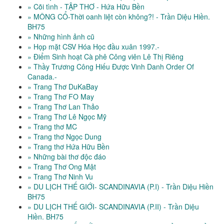
» Cõi tình - TẬP THƠ - Hứa Hữu Bền
» MÔNG CỔ-Thời oanh liệt còn không?! - Trần Diệu Hiền.
BH75
» Những hình ảnh cũ
» Họp mặt CSV Hóa Học đầu xuân 1997.-
» Điểm Sinh hoạt Cà phê Công viên Lê Thị Riêng
» Thầy Trương Công Hiếu Được Vinh Danh Order Of
Canada.-
» Trang Thơ DuKaBay
» Trang Thơ FO May
» Trang Thơ Lan Thảo
» Trang Thơ Lê Ngọc Mỹ
» Trang thơ MC
» Trang thơ Ngọc Dung
» Trang thơ Hứa Hữu Bền
» Những bài thơ độc đáo
» Trang Thơ Ong Mật
» Trang Thơ Ninh Vu
» DU LỊCH THẾ GIỚI- SCANDINAVIA (P.I) - Trần Diệu Hiền
BH75
» DU LỊCH THẾ GIỚI- SCANDINAVIA (P.II) - Trần Diệu
Hiền. BH75