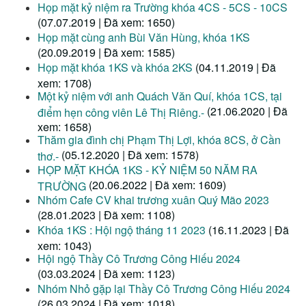
Họp mặt kỷ niệm ra Trường khóa 4CS - 5CS - 10CS
(07.07.2019 | Đã xem: 1650)
Họp mặt cùng anh Bùi Văn Hùng, khóa 1KS
(20.09.2019 | Đã xem: 1585)
Họp mặt khóa 1KS và khóa 2KS
(04.11.2019 | Đã
xem: 1708)
Một kỷ niệm với anh Quách Văn Quí, khóa 1CS, tại
(21.06.2020 | Đã
điểm hẹn công viên Lê Thị Riêng.-
xem: 1658)
Thăm gia đình chị Phạm Thị Lợi, khóa 8CS, ở Cần
(05.12.2020 | Đã xem: 1578)
thơ.-
HỌP MẶT KHÓA 1KS - KỶ NIỆM 50 NĂM RA
(20.06.2022 | Đã xem: 1609)
TRƯỜNG
Nhóm Cafe CV khai trương xuân Quý Mão 2023
(28.01.2023 | Đã xem: 1108)
Khóa 1KS : Hội ngộ tháng 11 2023
(16.11.2023 | Đã
xem: 1043)
Hội ngộ Thầy Cô Trương Công Hiếu 2024
(03.03.2024 | Đã xem: 1123)
Nhóm Nhỏ gặp lại Thầy Cô Trương Công Hiếu 2024
(26.03.2024 | Đã xem: 1018)