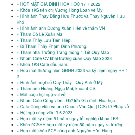
» HỌP MẶT GIA ĐÌNH HÓA HỌC 17 7 2022
» Khóa 1KS tiễn chị Vương Hồng Loan về Mỹ
» Hình ảnh Thầy Đặng Hữu Phước và Thầy Nguyễn Hữu
Khổ
» Hình ảnh anh Dương Xuân Hiền về thăm VN
» Thăm Cô Lê Xuân Mai
» Thăm Thầy Lưu Tiến Hiệp.
» Đi Thăm Thầy Phạm Đình Phương.
» Thăm nhà Trưởng Tràng mồng 4 Tết Quý Mão
» Nhóm Cafe CV khai trương xuân Quý Mão 2023
» Khóa 1KS Cafe đầu năm.
» Hop mặt thường niên GĐHH 2023 và kỷ niệm ngày HH 1-
2
» Hình ảnh một số Quý Thầy - Quý Anh ở Mỹ
» Thăm anh Hoàng Ngọc Mai, khóa 4 CS.
» Một cuộc hội ngộ vui vẻ.
» Nhóm Cafe Công viên : Giữ lửa Gia đình Hóa học.
» Cafe Công viên và anh Quách Văn Quí (1CS) từ Pháp về
» Hội ngộ công viên 3.6.2023
» Họp mặt kỷ niệm 51 năm ngày tốt nghiệp khóa 1KS
» Khóa 9CSHH họp mặt kỷ niệm 50 năm ngày ra trường
» Họp mặt khóa 5CS cùng anh Nguyễn Hữu Hùng