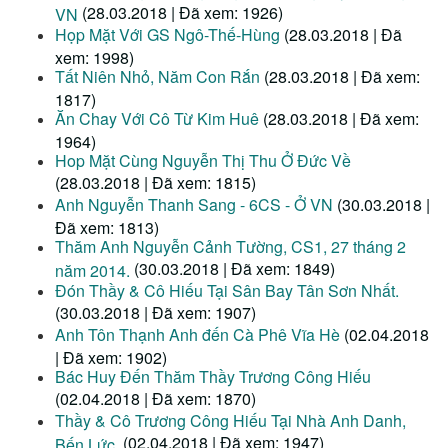
(28.03.2018 | Đã xem: 1926)
VN
Họp Mặt Với GS Ngô-Thế-Hùng
(28.03.2018 | Đã
xem: 1998)
Tất Niên Nhỏ, Năm Con Rắn
(28.03.2018 | Đã xem:
1817)
Ăn Chay Với Cô Từ Kim Huê
(28.03.2018 | Đã xem:
1964)
Hop Mặt Cùng Nguyễn Thị Thu Ở Đức Về
(28.03.2018 | Đã xem: 1815)
Anh Nguyễn Thanh Sang - 6CS - Ở VN
(30.03.2018 |
Đã xem: 1813)
Thăm Anh Nguyễn Cảnh Tường, CS1, 27 tháng 2
(30.03.2018 | Đã xem: 1849)
năm 2014.
Đón Thầy & Cô Hiếu Tại Sân Bay Tân Sơn Nhất.
(30.03.2018 | Đã xem: 1907)
Anh Tôn Thạnh Anh đến Cà Phê Vĩa Hè
(02.04.2018
| Đã xem: 1902)
Bác Huy Đến Thăm Thầy Trương Công Hiếu
(02.04.2018 | Đã xem: 1870)
Thầy & Cô Trương Công Hiếu Tại Nhà Anh Danh,
(02.04.2018 | Đã xem: 1947)
Bến Lức.