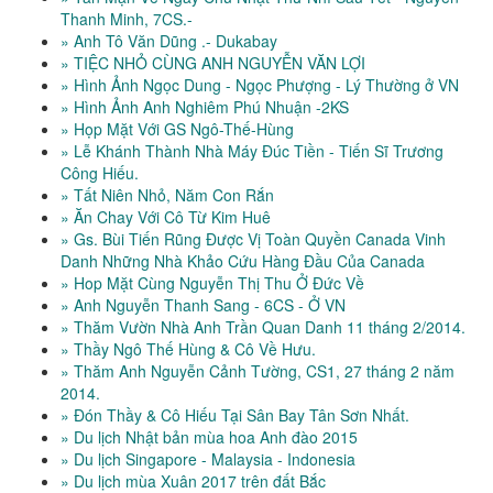
Thanh Minh, 7CS.-
» Anh Tô Văn Dũng .- Dukabay
» TIỆC NHỎ CÙNG ANH NGUYỄN VĂN LỢI
» Hình Ảnh Ngọc Dung - Ngọc Phượng - Lý Thường ở VN
» Hình Ảnh Anh Nghiêm Phú Nhuận -2KS
» Họp Mặt Với GS Ngô-Thế-Hùng
» Lễ Khánh Thành Nhà Máy Đúc Tiền - Tiến Sĩ Trương
Công Hiếu.
» Tất Niên Nhỏ, Năm Con Rắn
» Ăn Chay Với Cô Từ Kim Huê
» Gs. Bùi Tiến Rũng Được Vị Toàn Quyền Canada Vinh
Danh Những Nhà Khảo Cứu Hàng Đầu Của Canada
» Hop Mặt Cùng Nguyễn Thị Thu Ở Đức Về
» Anh Nguyễn Thanh Sang - 6CS - Ở VN
» Thăm Vườn Nhà Anh Trần Quan Danh 11 tháng 2/2014.
» Thầy Ngô Thế Hùng & Cô Về Hưu.
» Thăm Anh Nguyễn Cảnh Tường, CS1, 27 tháng 2 năm
2014.
» Đón Thầy & Cô Hiếu Tại Sân Bay Tân Sơn Nhất.
» Du lịch Nhật bản mùa hoa Anh đào 2015
» Du lịch Singapore - Malaysia - Indonesia
» Du lịch mùa Xuân 2017 trên đất Bắc