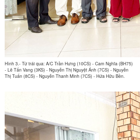
Hình 3.- Từ trái qua: A/C Trần Hưng (10CS) - Cam Nghĩa (BH75)
- Lê Tấn Vang (3KS) - Nguyễn Thị Nguyệt Ánh (7CS) - Nguyễn
Thị Tuấn (8CS) - Nguyễn Thanh Minh (7CS) - Hứa Hữu Bền.