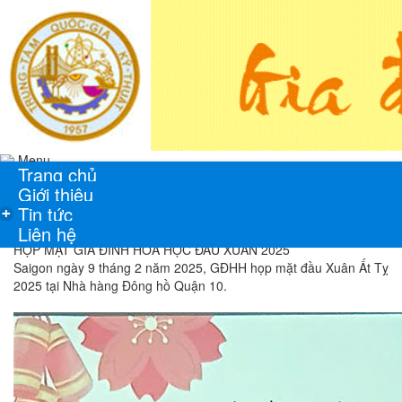
Menu
Trang chủ
Giới thiệu
Tin tức
+
Liên hệ
HỌP MẶT GIA ĐÌNH HÓA HỌC ĐẦU XUÂN 2025
Saigon ngày 9 tháng 2 năm 2025, GĐHH họp mặt đầu Xuân Ất Tỵ
2025 tại Nhà hàng Đông hồ Quận 10.