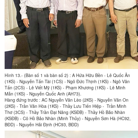
Hình 13.- (Bàn số 1 và bàn số 2) : A Hứa Hữu Bền - Lê Quốc Ân
(1KS) - Nguyễn Tấn Tài (1CS) - Ngô Đức Thịnh (1KS) - Ngô Văn
Tấn (2CS) - Lê Viết Mỹ (1KS) - Phạm Khương (1KS) - Lê Minh
Mẫn (1KS) - Nguyễn Quốc Anh (AH73).
Hàng đứng trước : AC Nguyễn Văn Lèo (2KS) - Nguyễn Văn On
(2KS) - Trần Văn Hòa (1KS) - Thầy Lưu Tiến Hiệp - Trần Minh
Thơ (3CS) - Thầy Trần Đại Năng (KSĐB) - Thầy Hồ Bảo Nhàn
(KSĐB) - Cô Hồ Bảo Nhàn (Minh Thủy) - Nguyễn Sơn Hà (HC92,
BĐD) - Nguyễn Hải Định (HC93, BĐD)