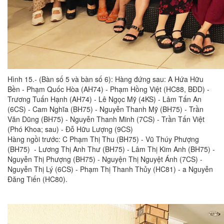
Hình 15.- (Bàn số 5 và bàn số 6): Hàng đứng sau: A Hứa Hữu
Bền - Phạm Quốc Hòa (AH74) - Phạm Hồng Việt (HC88, BĐD) -
Trương Tuấn Hạnh (AH74) - Lê Ngọc Mỹ (4KS) - Lâm Tấn An
(6CS) - Cam Nghĩa (BH75) - Nguyễn Thanh Mỹ (BH75) - Trần
Văn Dũng (BH75) - Nguyễn Thanh Minh (7CS) - Trần Tấn Việt
(Phó Khoa; sau) - Đỗ Hữu Lượng (9CS)
Hàng ngồi trước: C Phạm Thị Thu (BH75) - Vũ Thúy Phượng
(BH75) - Lương Thị Anh Thư (BH75) - Lâm Thị Kim Anh (BH75) -
Nguyễn Thị Phượng (BH75) - Nguyện Thị Nguyệt Ánh (7CS) -
Nguyễn Thị Lý (6CS) - Phạm Thị Thanh Thủy (HC81) - a Nguyễn
Đăng Tiến (HC80).