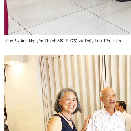
Hình 5.- Anh Nguyễn Thanh Mỹ (BH75) và Thầy Lưu Tiến Hiệp.