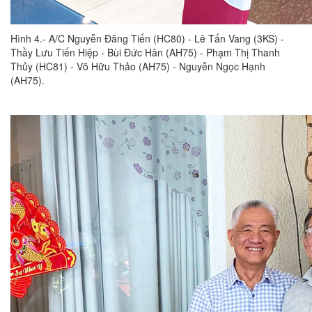
Hình 4.- A/C Nguyễn Đăng Tiến (HC80) - Lê Tấn Vang (3KS) -
Thầy Lưu Tiến Hiệp - Bùi Đức Hân (AH75) - Phạm Thị Thanh
Thủy (HC81) - Võ Hữu Thảo (AH75) - Nguyễn Ngọc Hạnh
(AH75).