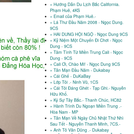
» Hướng Dẫn Du Lịch Bắc California.
Phạm Huê, 4KS
» Email của Phạm Huê.-
» Lá Thư Đầu Năm 2008 - Ngọc Dung.
9CS
» HAI DUNG HỘI NGỘ - Ngọc Dung 9CS
» Kỷ Niệm Một Chuyến Đi Chơi - Ngọc
Dung - 9CS
» Tâm Tình Từ Miền Trung Cali - Ngọc
Dung - 9CS
» Cali Ơi, Chào Mi! - Ngọc Dung 9CS
» Tản Mạn Đầu Năm - Dukabay
» Cái Ghế - DuKaBay
» Lớp Tôi .- Ninh Vũ, 1CS
» Cái Tôi Đáng Ghét - Tạp Ghi.- Nguyễn
Hữu Khổ.
» Ký Sự Tây Bắc.- Thanh Chúc, HC82
» Hành Trình Du Ngoạn Miền Trung .-
Hòa Nam - MP
» Tản Mạn Về Ngày Chủ Nhật Thứ Nhì
Sau Tết - Nguyễn Thanh Minh, 7CS.-
» Anh Tô Văn Dũng .- Dukabay