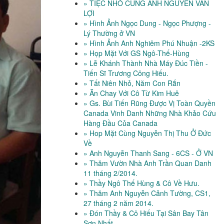
» TIỆC NHỎ CÙNG ANH NGUYỄN VĂN
LỢI
» Hình Ảnh Ngọc Dung - Ngọc Phượng -
Lý Thường ở VN
» Hình Ảnh Anh Nghiêm Phú Nhuận -2KS
» Họp Mặt Với GS Ngô-Thế-Hùng
» Lễ Khánh Thành Nhà Máy Đúc Tiền -
Tiến Sĩ Trương Công Hiếu.
» Tất Niên Nhỏ, Năm Con Rắn
» Ăn Chay Với Cô Từ Kim Huê
» Gs. Bùi Tiến Rũng Được Vị Toàn Quyền
Canada Vinh Danh Những Nhà Khảo Cứu
Hàng Đầu Của Canada
» Hop Mặt Cùng Nguyễn Thị Thu Ở Đức
Về
» Anh Nguyễn Thanh Sang - 6CS - Ở VN
» Thăm Vườn Nhà Anh Trần Quan Danh
11 tháng 2/2014.
» Thầy Ngô Thế Hùng & Cô Về Hưu.
» Thăm Anh Nguyễn Cảnh Tường, CS1,
27 tháng 2 năm 2014.
» Đón Thầy & Cô Hiếu Tại Sân Bay Tân
Sơn Nhất.