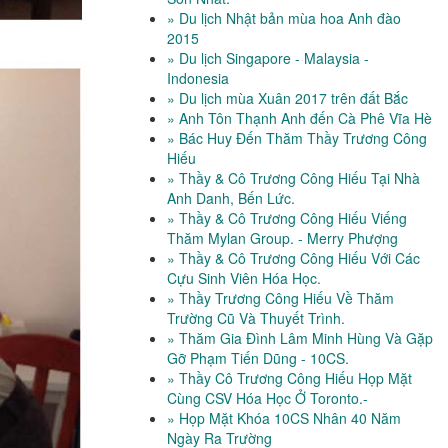
» Du lịch Nhật bản mùa hoa Anh đào
2015
» Du lịch Singapore - Malaysia -
Indonesia
» Du lịch mùa Xuân 2017 trên đất Bắc
» Anh Tôn Thạnh Anh đến Cà Phê Vĩa Hè
» Bác Huy Đến Thăm Thầy Trương Công
Hiếu
» Thầy & Cô Trương Công Hiếu Tại Nhà
Anh Danh, Bến Lức.
» Thầy & Cô Trương Công Hiếu Viếng
Thăm Mylan Group. - Merry Phượng
» Thầy & Cô Trương Công Hiếu Với Các
Cựu Sinh Viên Hóa Học.
» Thầy Trương Công Hiếu Về Thăm
Trường Cũ Và Thuyết Trình.
» Thăm Gia Đình Lâm Minh Hùng Và Gặp
Gỡ Phạm Tiến Dũng - 10CS.
» Thầy Cô Trương Công Hiếu Họp Mặt
Cùng CSV Hóa Học Ở Toronto.-
» Họp Mặt Khóa 10CS Nhân 40 Năm
Ngày Ra Trường