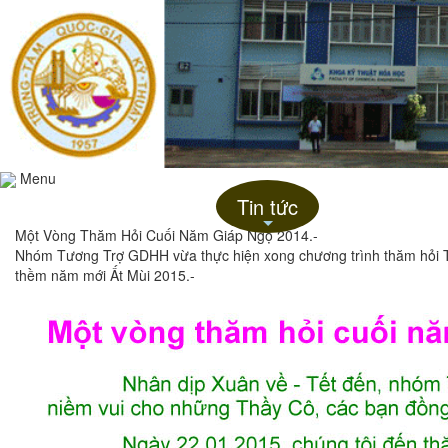
Menu
Trang chủ
Giới thiệu
Tin tức
Liên hệ
+
Một Vòng Thăm Hỏi Cuối Năm Giáp Ngọ 2014.-
Nhóm Tương Trợ GDHH vừa thực hiện xong chương trình thăm hỏi T
thềm năm mới Ất Mùi 2015.-