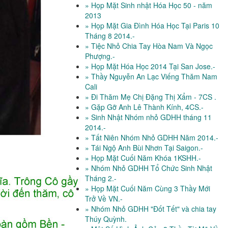
» Họp Mặt Sinh nhật Hóa Học 50 - năm
2013
» Họp Mặt Gia Đình Hóa Học Tại Paris 10
Tháng 8 2014.-
» Tiệc Nhỏ Chia Tay Hòa Nam Và Ngọc
Phượng.-
» Họp Mặt Hóa Học 2014 Tại San Jose.-
» Thầy Nguyễn An Lạc Viếng Thăm Nam
Cali
» Đi Thăm Mẹ Chị Đặng Thị Xẩm - 7CS .
» Gặp Gỡ Anh Lê Thành Kính, 4CS.-
» Sinh Nhật Nhóm nhỏ GDHH tháng 11
2014.-
» Tất Niên Nhóm Nhỏ GDHH Năm 2014.-
» Tái Ngộ Anh Bùi Nhơn Tại Saigon.-
» Họp Mặt Cuối Năm Khóa 1KSHH.-
» Nhóm Nhỏ GDHH Tổ Chức Sinh Nhật
Tháng 2.-
» Họp Mặt Cuối Năm Cùng 3 Thầy Mới
Trở Về VN.-
» Nhóm Nhỏ GDHH "Đốt Tết" và chia tay
Thúy Quỳnh.