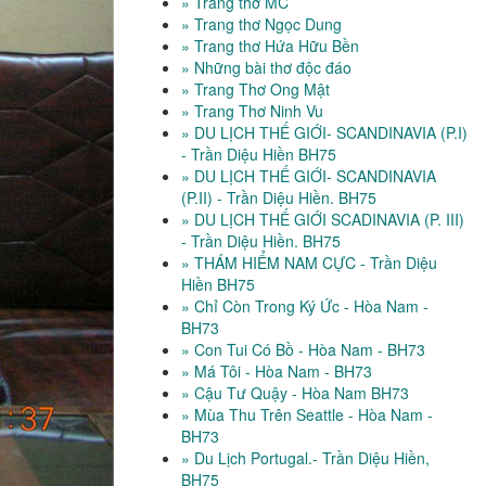
» Trang thơ MC
» Trang thơ Ngọc Dung
» Trang thơ Hứa Hữu Bền
» Những bài thơ độc đáo
» Trang Thơ Ong Mật
» Trang Thơ Ninh Vu
» DU LỊCH THẾ GIỚI- SCANDINAVIA (P.I)
- Trần Diệu Hiền BH75
» DU LỊCH THẾ GIỚI- SCANDINAVIA
(P.II) - Trần Diệu Hiền. BH75
» DU LỊCH THẾ GIỚI SCADINAVIA (P. III)
- Trần Diệu Hiền. BH75
» THÁM HIỂM NAM CỰC - Trần Diệu
Hiền BH75
» Chỉ Còn Trong Ký Ức - Hòa Nam -
BH73
» Con Tui Có Bồ - Hòa Nam - BH73
» Má Tôi - Hòa Nam - BH73
» Cậu Tư Quậy - Hòa Nam BH73
» Mùa Thu Trên Seattle - Hòa Nam -
BH73
» Du Lịch Portugal.- Trần Diệu Hiền,
BH75