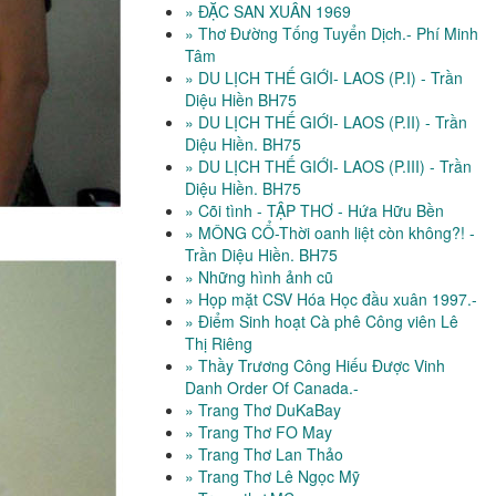
» ĐẶC SAN XUÂN 1969
» Thơ Đường Tống Tuyển Dịch.- Phí Minh
Tâm
» DU LỊCH THẾ GIỚI- LAOS (P.I) - Trần
Diệu Hiền BH75
» DU LỊCH THẾ GIỚI- LAOS (P.II) - Trần
Diệu Hiền. BH75
» DU LỊCH THẾ GIỚI- LAOS (P.III) - Trần
Diệu Hiền. BH75
» Cõi tình - TẬP THƠ - Hứa Hữu Bền
» MÔNG CỔ-Thời oanh liệt còn không?! -
Trần Diệu Hiền. BH75
» Những hình ảnh cũ
» Họp mặt CSV Hóa Học đầu xuân 1997.-
» Điểm Sinh hoạt Cà phê Công viên Lê
Thị Riêng
» Thầy Trương Công Hiếu Được Vinh
Danh Order Of Canada.-
» Trang Thơ DuKaBay
» Trang Thơ FO May
» Trang Thơ Lan Thảo
» Trang Thơ Lê Ngọc Mỹ