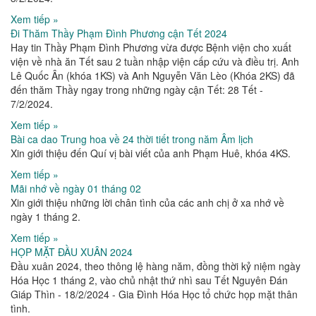
Xem tiếp »
Đi Thăm Thầy Phạm Đình Phương cận Tết 2024
Hay tin Thầy Phạm Đình Phương vừa được Bệnh viện cho xuất
viện về nhà ăn Tết sau 2 tuần nhập viện cấp cứu và điều trị. Anh
Lê Quốc Ân (khóa 1KS) và Anh Nguyễn Văn Lèo (Khóa 2KS) đã
đến thăm Thầy ngay trong những ngày cận Tết: 28 Tết -
7/2/2024.
Xem tiếp »
Bài ca dao Trung hoa về 24 thời tiết trong năm Âm lịch
Xin giới thiệu đến Quí vị bài viết của anh Phạm Huê, khóa 4KS.
Xem tiếp »
Mãi nhớ về ngày 01 tháng 02
Xin giới thiệu những lời chân tình của các anh chị ở xa nhớ về
ngày 1 tháng 2.
Xem tiếp »
HỌP MẶT ĐẦU XUÂN 2024
Đầu xuân 2024, theo thông lệ hàng năm, đồng thời kỷ niệm ngày
Hóa Học 1 tháng 2, vào chủ nhật thứ nhì sau Tết Nguyên Đán
Giáp Thìn - 18/2/2024 - Gia Đình Hóa Học tổ chức họp mặt thân
tình.