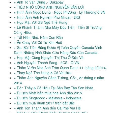
» Anh Tô Văn Dũng .- Dukabay
» TIỆC NHỎ CÙNG ANH NGUYỄN VĂN LỢI
» Hình Ảnh Ngọc Dung - Ngọc Phượng - Lý Thường ở VN
» Hình Ảnh Anh Nghiêm Phú Nhuận -2KS
» Họp Mặt Với GS Ngô-Thế-Hùng
» Lễ Khánh Thành Nhà Máy Đúc Tiền - Tiến Sĩ Trương
Công Hiếu.
» Tất Niên Nhỏ, Năm Con Rắn
» Ăn Chay Với Cô Từ Kim Huê
» Gs. Bùi Tiến Rũng Được Vị Toàn Quyền Canada Vinh
Danh Những Nhà Khảo Cứu Hàng Đầu Của Canada
» Hop Mặt Cùng Nguyễn Thị Thu Ở Đức Về
» Anh Nguyễn Thanh Sang - 6CS - Ở VN
» Thăm Vườn Nhà Anh Trần Quan Danh 11 tháng 2/2014.
» Thầy Ngô Thế Hùng & Cô Về Hưu.
» Thăm Anh Nguyễn Cảnh Tường, CS1, 27 tháng 2 năm
2014.
» Đón Thầy & Cô Hiếu Tại Sân Bay Tân Sơn Nhất.
» Du lịch Nhật bản mùa hoa Anh đào 2015
» Du lịch Singapore - Malaysia - Indonesia
» Du lịch mùa Xuân 2017 trên đất Bắc
» Anh Tôn Thạnh Anh đến Cà Phê Vĩa Hè