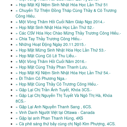
» Họp Mặt Kỷ Niệm Sinh Nhật Hóa Học Lần Thứ 51
» Chuyến Từ Thiện Đồng Tháp Cùng Thầy & Cô Trương
Công Hiếu.
» Một Vòng Thăm Hỏi Cuối Năm Giáp Ngọ 2014.-
» Họp Mặt Sinh Nhật Hóa Học Lần Thứ 52.-
» Các CSV Hóa Học Chào Mừng Thầy Trương Công Hiếu.-
» Chia Tay Thầy Trương Công Hiếu.-
» Những Hoạt Động Ngày 20.11.2015.-
» Họp Mặt Mừng Sinh Nhật Hóa Học Lần Thứ 53.-
» Họp Mặt Cùng Cô Lê Thu Liễu.-
» Một Vòng Thăm Hỏi Cuối Năm 2016.-
» Họp Mặt Cùng Thây Phan Thanh Lưu.
» Họp Mặt Kỷ Niệm Sinh Nhật Hóa Học Lần Thứ 54.-
» Đi Thăm Cô Phương Nga.-
» Họp Mặt Cùng Thầy Cô Trương Công Hiếu.-
» Gặp Lại Chị Trần Ánh Tuyết, Khóa 3CS.-
» Gặp Lại Chị Nguyễn Thị Tuyết Và Ngô Thị Hà, Khóa
8CS.-
» Gặp Lại Anh Nguyễn Thanh Sang , 6CS.
» Vinh Danh Người Việt tại Ottawa - Canada
» Gặp lại anh Phan Thanh Hùng, 4KS
» Cà phê sáng thứ bảy cùng chị Ngô Kim Phượng, 4CS.