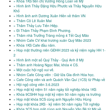
» Khóa 1KS tiễn chị Vương Hồng Loan về Mỹ
» Hình ảnh Thầy Đặng Hữu Phước và Thầy Nguyễn Hữu
Khổ
» Hình ảnh anh Dương Xuân Hiền về thăm VN
» Thăm Cô Lê Xuân Mai
» Thăm Thầy Lưu Tiến Hiệp.
» Đi Thăm Thầy Phạm Đình Phương.
» Thăm nhà Trưởng Tràng mồng 4 Tết Quý Mão
» Nhóm Cafe CV khai trương xuân Quý Mão 2023
» Khóa 1KS Cafe đầu năm.
» Hop mặt thường niên GĐHH 2023 và kỷ niệm ngày HH 1-
2
» Hình ảnh một số Quý Thầy - Quý Anh ở Mỹ
» Thăm anh Hoàng Ngọc Mai, khóa 4 CS.
» Một cuộc hội ngộ vui vẻ.
» Nhóm Cafe Công viên : Giữ lửa Gia đình Hóa học.
» Cafe Công viên và anh Quách Văn Quí (1CS) từ Pháp về
» Hội ngộ công viên 3.6.2023
» Họp mặt kỷ niệm 51 năm ngày tốt nghiệp khóa 1KS
» Khóa 9CSHH họp mặt kỷ niệm 50 năm ngày ra trường
» Họp mặt khóa 5CS cùng anh Nguyễn Hữu Hùng
» Họp mặt khóa 2KS - kỷ niêm 50 năm ngày Tốt nghiệp
» Khóa 3CS họp mặt cùng anh Nguyễn Văn Bê từ Mỹ về.