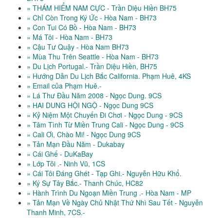
» THÁM HIỂM NAM CỰC - Trần Diệu Hiền BH75
» Chỉ Còn Trong Ký Ức - Hòa Nam - BH73
» Con Tui Có Bồ - Hòa Nam - BH73
» Má Tôi - Hòa Nam - BH73
» Cậu Tư Quậy - Hòa Nam BH73
» Mùa Thu Trên Seattle - Hòa Nam - BH73
» Du Lịch Portugal.- Trần Diệu Hiền, BH75
» Hướng Dẫn Du Lịch Bắc California. Phạm Huê, 4KS
» Email của Phạm Huê.-
» Lá Thư Đầu Năm 2008 - Ngọc Dung. 9CS
» HAI DUNG HỘI NGỘ - Ngọc Dung 9CS
» Kỷ Niệm Một Chuyến Đi Chơi - Ngọc Dung - 9CS
» Tâm Tình Từ Miền Trung Cali - Ngọc Dung - 9CS
» Cali Ơi, Chào Mi! - Ngọc Dung 9CS
» Tản Mạn Đầu Năm - Dukabay
» Cái Ghế - DuKaBay
» Lớp Tôi .- Ninh Vũ, 1CS
» Cái Tôi Đáng Ghét - Tạp Ghi.- Nguyễn Hữu Khổ.
» Ký Sự Tây Bắc.- Thanh Chúc, HC82
» Hành Trình Du Ngoạn Miền Trung .- Hòa Nam - MP
» Tản Mạn Về Ngày Chủ Nhật Thứ Nhì Sau Tết - Nguyễn
Thanh Minh, 7CS.-