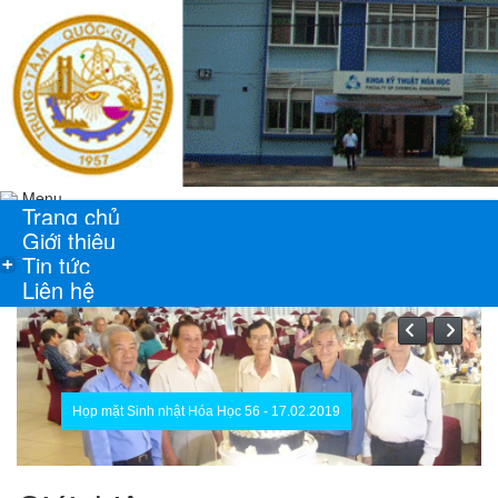
Menu
Trang chủ
Giới thiệu
Tin tức
+
Liên hệ
Họp mặt Sinh nhật Hóa Học 56 - 17.02.2019