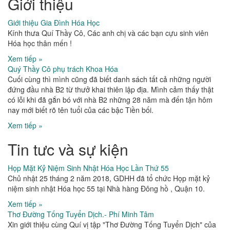
Giới thiệu
Giới thiệu Gia Đình Hóa Học
Kính thưa Quí Thầy Cô, Các anh chị và các bạn cựu sinh viên
Hóa học thân mến !
Xem tiếp »
Quý Thầy Cô phụ trách Khoa Hóa
Cuối cùng thì mình cũng đã biết danh sách tất cả những người
đứng đầu nhà B2 từ thưở khai thiên lập địa. Mình cảm thấy thật
có lỗi khi đã gắn bó với nhà B2 những 28 năm mà đến tận hôm
nay mới biết rõ tên tuổi của các bậc Tiền bối.
Xem tiếp »
Tin tưc và sự kiện
Họp Mặt Kỷ Niệm Sinh Nhật Hóa Học Lần Thứ 55
Chủ nhật 25 tháng 2 năm 2018, GDHH đã tổ chức Họp mặt kỷ
niệm sinh nhật Hóa học 55 tại Nhà hàng Đông hồ , Quận 10.
Xem tiếp »
Thơ Đường Tống Tuyển Dịch.- Phí Minh Tâm
Xin giới thiệu cùng Quí vị tập "Thơ Đường Tống Tuyển Dịch" của