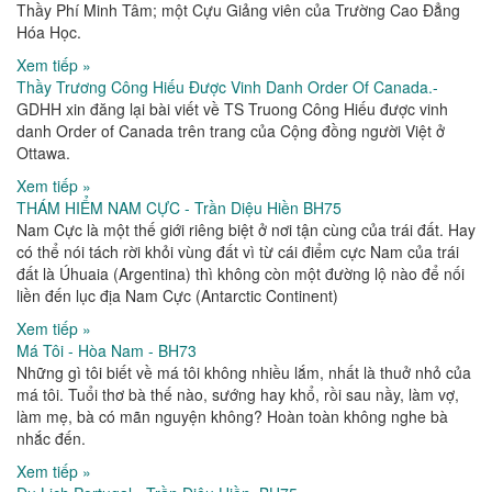
Thầy Phí Minh Tâm; một Cựu Giảng viên của Trường Cao Đẳng
Hóa Học.
Xem tiếp »
Thầy Trương Công Hiếu Được Vinh Danh Order Of Canada.-
GDHH xin đăng lại bài viết về TS Truong Công Hiếu được vinh
danh Order of Canada trên trang của Cộng đồng người Việt ở
Ottawa.
Xem tiếp »
THÁM HIỂM NAM CỰC - Trần Diệu Hiền BH75
Nam Cực là một thế giới riêng biệt ở nơi tận cùng của trái đất. Hay
có thể nói tách rời khỏi vùng đất vì từ cái điểm cực Nam của trái
đất là Úhuaia (Argentina) thì không còn một đường lộ nào để nối
liền đến lục địa Nam Cực (Antarctic Continent)
Xem tiếp »
Má Tôi - Hòa Nam - BH73
Những gì tôi biết về má tôi không nhiều lắm, nhất là thuở nhỏ của
má tôi. Tuổi thơ bà thế nào, sướng hay khổ, rồi sau nầy, làm vợ,
làm mẹ, bà có mãn nguyện không? Hoàn toàn không nghe bà
nhắc đến.
Xem tiếp »