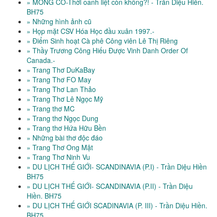
» MÔNG CỔ-Thời oanh liệt còn không?! - Trần Diệu Hiền.
BH75
» Những hình ảnh cũ
» Họp mặt CSV Hóa Học đầu xuân 1997.-
» Điểm Sinh hoạt Cà phê Công viên Lê Thị Riêng
» Thầy Trương Công Hiếu Được Vinh Danh Order Of
Canada.-
» Trang Thơ DuKaBay
» Trang Thơ FO May
» Trang Thơ Lan Thảo
» Trang Thơ Lê Ngọc Mỹ
» Trang thơ MC
» Trang thơ Ngọc Dung
» Trang thơ Hứa Hữu Bền
» Những bài thơ độc đáo
» Trang Thơ Ong Mật
» Trang Thơ Ninh Vu
» DU LỊCH THẾ GIỚI- SCANDINAVIA (P.I) - Trần Diệu Hiền
BH75
» DU LỊCH THẾ GIỚI- SCANDINAVIA (P.II) - Trần Diệu
Hiền. BH75
» DU LỊCH THẾ GIỚI SCADINAVIA (P. III) - Trần Diệu Hiền.
BH75