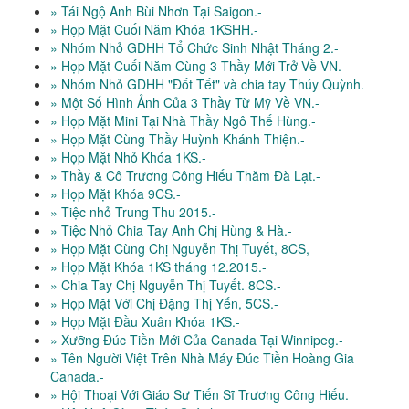
» Tái Ngộ Anh Bùi Nhơn Tại Saigon.-
» Họp Mặt Cuối Năm Khóa 1KSHH.-
» Nhóm Nhỏ GDHH Tổ Chức Sinh Nhật Tháng 2.-
» Họp Mặt Cuối Năm Cùng 3 Thầy Mới Trở Về VN.-
» Nhóm Nhỏ GDHH "Đốt Tết" và chia tay Thúy Quỳnh.
» Một Số Hình Ảnh Của 3 Thầy Từ Mỹ Về VN.-
» Họp Mặt Mini Tại Nhà Thầy Ngô Thế Hùng.-
» Họp Mặt Cùng Thầy Huỳnh Khánh Thiện.-
» Họp Mặt Nhỏ Khóa 1KS.-
» Thầy & Cô Trương Công Hiếu Thăm Đà Lạt.-
» Họp Mặt Khóa 9CS.-
» Tiệc nhỏ Trung Thu 2015.-
» Tiệc Nhỏ Chia Tay Anh Chị Hùng & Hà.-
» Họp Mặt Cùng Chị Nguyễn Thị Tuyết, 8CS,
» Họp Mặt Khóa 1KS tháng 12.2015.-
» Chia Tay Chị Nguyễn Thị Tuyết. 8CS.-
» Họp Mặt Với Chị Đặng Thị Yến, 5CS.-
» Họp Mặt Đầu Xuân Khóa 1KS.-
» Xưỡng Đúc Tiền Mới Của Canada Tại Winnipeg.-
» Tên Người Việt Trên Nhà Máy Đúc Tiền Hoàng Gia
Canada.-
» Hội Thoại Với Giáo Sư Tiến Sĩ Trương Công Hiếu.