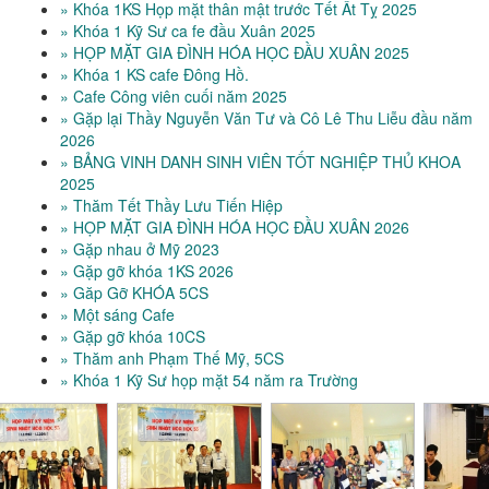
» Khóa 1KS Họp mặt thân mật trước Tết Ất Tỵ 2025
» Khóa 1 Kỹ Sư ca fe đầu Xuân 2025
» HỌP MẶT GIA ĐÌNH HÓA HỌC ĐẦU XUÂN 2025
» Khóa 1 KS cafe Đông Hồ.
» Cafe Công viên cuối năm 2025
» Gặp lại Thầy Nguyễn Văn Tư và Cô Lê Thu Liễu đầu năm
2026
» BẢNG VINH DANH SINH VIÊN TỐT NGHIỆP THỦ KHOA
2025
» Thăm Tết Thầy Lưu Tiến Hiệp
» HỌP MẶT GIA ĐÌNH HÓA HỌC ĐẦU XUÂN 2026
» Gặp nhau ở Mỹ 2023
» Gặp gỡ khóa 1KS 2026
» Găp Gỡ KHÓA 5CS
» Một sáng Cafe
» Gặp gỡ khóa 10CS
» Thăm anh Phạm Thế Mỹ, 5CS
» Khóa 1 Kỹ Sư họp mặt 54 năm ra Trường