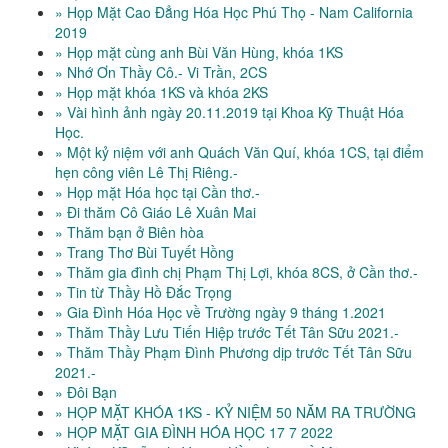
» Họp Mặt Cao Đẳng Hóa Học Phú Thọ - Nam California
2019
» Họp mặt cùng anh Bùi Văn Hùng, khóa 1KS
» Nhớ Ơn Thầy Cô.- Vi Trần, 2CS
» Họp mặt khóa 1KS và khóa 2KS
» Vài hình ảnh ngày 20.11.2019 tại Khoa Kỹ Thuật Hóa
Học.
» Một kỷ niệm với anh Quách Văn Quí, khóa 1CS, tại điểm
hẹn công viên Lê Thị Riêng.-
» Họp mặt Hóa học tại Cần thơ.-
» Đi thăm Cô Giáo Lê Xuân Mai
» Thăm bạn ở Biên hòa
» Trang Thơ Bùi Tuyết Hồng
» Thăm gia đình chị Phạm Thị Lợi, khóa 8CS, ở Cần thơ.-
» Tin từ Thầy Hồ Đắc Trọng
» Gia Đình Hóa Học về Trường ngày 9 tháng 1.2021
» Thăm Thầy Lưu Tiến Hiệp trước Tết Tân Sữu 2021.-
» Thăm Thầy Phạm Đình Phương dịp trước Tết Tân Sữu
2021.-
» Đôi Bạn
» HỌP MẶT KHÓA 1KS - KỶ NIỆM 50 NĂM RA TRƯỜNG
» HỌP MẶT GIA ĐÌNH HÓA HỌC 17 7 2022