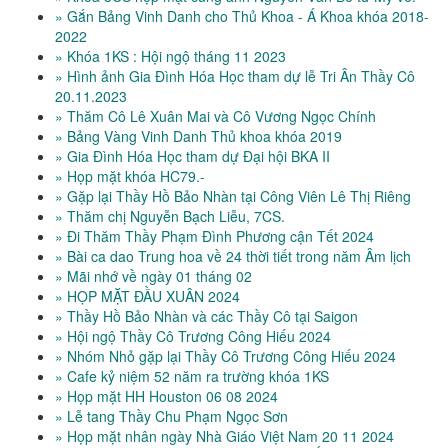
» Gắn Bảng Vinh Danh cho Thủ Khoa - Á Khoa khóa 2018-
2022
» Khóa 1KS : Hội ngộ tháng 11 2023
» Hình ảnh Gia Đình Hóa Học tham dự lễ Tri Ân Thầy Cô
20.11.2023
» Thăm Cô Lê Xuân Mai và Cô Vương Ngọc Chính
» Bảng Vàng Vinh Danh Thủ khoa khóa 2019
» Gia Đình Hóa Học tham dự Đại hội BKA II
» Họp mặt khóa HC79.-
» Gặp lại Thầy Hồ Bảo Nhàn tại Công Viên Lê Thị Riêng
» Thăm chị Nguyễn Bạch Liễu, 7CS.
» Đi Thăm Thầy Phạm Đình Phương cận Tết 2024
» Bài ca dao Trung hoa về 24 thời tiết trong năm Âm lịch
» Mãi nhớ về ngày 01 tháng 02
» HỌP MẶT ĐẦU XUÂN 2024
» Thầy Hồ Bảo Nhàn và các Thầy Cô tại Saigon
» Hội ngộ Thầy Cô Trương Công Hiếu 2024
» Nhóm Nhỏ gặp lại Thầy Cô Trương Công Hiếu 2024
» Cafe kỷ niệm 52 năm ra trường khóa 1KS
» Họp mặt HH Houston 06 08 2024
» Lễ tang Thầy Chu Phạm Ngọc Sơn
» Họp mặt nhân ngày Nhà Giáo Việt Nam 20 11 2024