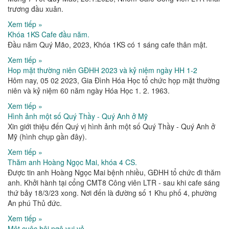
trương đầu xuân.
Xem tiếp »
Khóa 1KS Cafe đầu năm.
Đầu năm Quý Mão, 2023, Khóa 1KS có 1 sáng cafe thân mật.
Xem tiếp »
Hop mặt thường niên GĐHH 2023 và kỷ niệm ngày HH 1-2
Hôm nay, 05 02 2023, Gia Đình Hóa Học tổ chức họp mặt thường
niên và kỷ niệm 60 năm ngày Hóa Học 1. 2. 1963.
Xem tiếp »
Hình ảnh một số Quý Thầy - Quý Anh ở Mỹ
Xin giới thiệu đến Quý vị hình ảnh một số Quý Thầy - Quý Anh ở
Mỹ (hình chụp gần đây).
Xem tiếp »
Thăm anh Hoàng Ngọc Mai, khóa 4 CS.
Được tin anh Hoàng Ngọc Mai bệnh nhiều, GĐHH tổ chức đi thăm
anh. Khởi hành tại cổng CMT8 Công viên LTR - sau khi cafe sáng
thứ bảy 18/3/23 xong. Nơi đến là đường số 1 Khu phố 4, phường
An phú Thủ đức.
Xem tiếp »
Một cuộc hội ngộ vui vẻ.