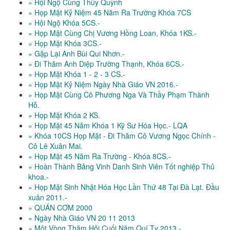
» Hội Ngộ Cùng Thúy Quỳnh
» Họp Mặt Kỷ Niệm 45 Năm Ra Trường Khóa 7CS
» Hội Ngộ Khóa 5CS.-
» Họp Mặt Cùng Chị Vương Hồng Loan, Khóa 1KS.-
» Họp Mặt Khóa 3CS.-
» Gặp Lại Anh Bùi Qui Nhơn.-
» Đi Thăm Anh Diệp Trường Thạnh, Khóa 6CS.-
» Họp Mặt Khóa 1 - 2 - 3 CS.-
» Họp Mặt Kỷ Niệm Ngày Nhà Giáo VN 2016.-
» Họp Mặt Cùng Cô Phương Nga Và Thầy Phạm Thành
Hỗ.
» Họp Mặt Khóa 2 KS.
» Họp Mặt 45 Năm Khóa 1 Kỹ Sư Hóa Học.- LQA
» Khóa 10CS Họp Mặt - Đi Thăm Cô Vương Ngọc Chính -
Cô Lê Xuân Mai.
» Họp Mặt 45 Năm Ra Trường - Khóa 8CS.-
» Hoàn Thành Bảng Vinh Danh Sinh Viên Tốt nghiệp Thủ
khoa.-
» Họp Mặt Sinh Nhật Hóa Học Lần Thứ 48 Tại Đà Lạt. Đầu
xuân 2011.-
» QUÁN CƠM 2000
» Ngày Nhà Giáo VN 20 11 2013
» Một Vòng Thăm Hỏi Cuối Năm Quí Tỵ 2013.-