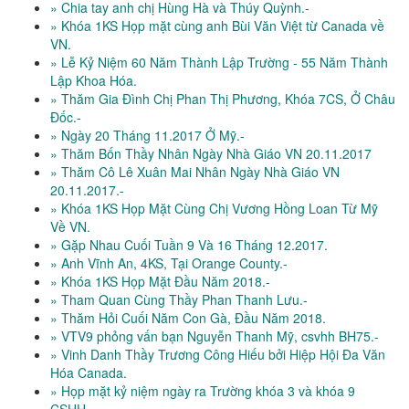
» Chia tay anh chị Hùng Hà và Thúy Quỳnh.-
» Khóa 1KS Họp mặt cùng anh Bùi Văn Việt từ Canada về
VN.
» Lễ Kỷ Niệm 60 Năm Thành Lập Trường - 55 Năm Thành
Lập Khoa Hóa.
» Thăm Gia Đình Chị Phan Thị Phương, Khóa 7CS, Ở Châu
Đốc.-
» Ngày 20 Tháng 11.2017 Ở Mỹ.-
» Thăm Bốn Thầy Nhân Ngày Nhà Giáo VN 20.11.2017
» Thăm Cô Lê Xuân Mai Nhân Ngày Nhà Giáo VN
20.11.2017.-
» Khóa 1KS Họp Mặt Cùng Chị Vương Hồng Loan Từ Mỹ
Về VN.
» Gặp Nhau Cuối Tuần 9 Và 16 Tháng 12.2017.
» Anh Vĩnh An, 4KS, Tại Orange County.-
» Khóa 1KS Họp Mặt Đầu Năm 2018.-
» Tham Quan Cùng Thầy Phan Thanh Lưu.-
» Thăm Hỏi Cuối Năm Con Gà, Đầu Năm 2018.
» VTV9 phỏng vấn bạn Nguyễn Thanh Mỹ, csvhh BH75.-
» Vinh Danh Thầy Trương Công Hiếu bởi Hiệp Hội Đa Văn
Hóa Canada.
» Họp mặt kỷ niệm ngày ra Trường khóa 3 và khóa 9