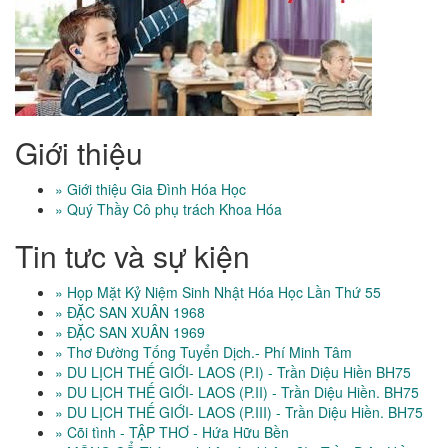
Giới thiệu
» Giới thiệu Gia Đình Hóa Học
» Quý Thầy Cô phụ trách Khoa Hóa
Tin tưc và sự kiện
» Họp Mặt Kỷ Niệm Sinh Nhật Hóa Học Lần Thứ 55
» ĐẶC SAN XUÂN 1968
» ĐẶC SAN XUÂN 1969
» Thơ Đường Tống Tuyển Dịch.- Phí Minh Tâm
» DU LỊCH THẾ GIỚI- LAOS (P.I) - Trần Diệu Hiền BH75
» DU LỊCH THẾ GIỚI- LAOS (P.II) - Trần Diệu Hiền. BH75
» DU LỊCH THẾ GIỚI- LAOS (P.III) - Trần Diệu Hiền. BH75
» Cõi tình - TẬP THƠ - Hứa Hữu Bền