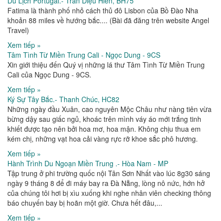
Du Lịch Portugal.- Trần Diệu Hiền, BH75
Fatima là thành phố nhỏ cách thủ đô Lisbon của Bồ Đào Nha
khoản 88 miles về hướng bắc.... (Bài đã đăng trên website Angel
Travel)
Xem tiếp »
Tâm Tình Từ Miền Trung Cali - Ngọc Dung - 9CS
Xin giới thiệu đến Quý vị những lá thư Tâm Tình Từ Miền Trung
Cali của Ngọc Dung - 9CS.
Xem tiếp »
Ký Sự Tây Bắc.- Thanh Chúc, HC82
Những ngày đầu Xuân, cao nguyên Mộc Châu như nàng tiên vừa
bừng dậy sau giấc ngủ, khoác trên mình váy áo mới trắng tinh
khiết được tạo nên bởi hoa mơ, hoa mận. Không chịu thua em
kém chị, những vạt hoa cải vàng rực rỡ khoe sắc phô hương.
Xem tiếp »
Hành Trình Du Ngoạn Miền Trung .- Hòa Nam - MP
Tập trung ở phi trường quốc nội Tân Sơn Nhất vào lúc 8g30 sáng
ngày 9 tháng 8 để đi máy bay ra Đà Nẵng, lòng nô nức, hớn hở
của chúng tôi hơi bị xìu xuống khi nghe nhân viên checking thông
báo chuyến bay bị hoãn một giờ. Chưa hết đâu,...
Xem tiếp »