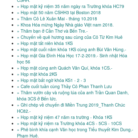
CSHH.
» Họp mặt kỷ niệm 35 năm ngày ra Trường khóa HC79
» Họp mặt 50 năm CSHH3 tại Boston 2018
» Thăm Cô Lê Xuân Mai - tháng 10.2018
» Khoa Hóa mừng Ngày Nhà giáo Việt nam 2018.
» Thăm bạn ở Cần Thơ và Bến Tre.-
» Chuyến về quê hương sau cùng của Cô Từ Kim Huê
» Họp mặt tất niên khóa 1KS
» Họp mặt cuối năm khóa 1KS cùng anh Bùi Văn Hùng.-
» Họp mặt Gia Đình Hóa Học 17-2-2019.- Sinh nhật Hóa
học 56
» Họp mặt cùng anh Quách Văn Quí, khóa 1CS.-
» Họp mặt khóa 2KS
» Họp mặt bất ngờ khóa KS1 - 2 - 3
» Cafe cuối tuần cùng Thầy Cô Phan Thanh Lưu
» Thăm vườn cây và ruộng lúa của anh Trần Quan Danh,
khóa 3CS ở Bến lức.
» Ghi chép về chuyến đi Miền Trung 2019_Thanh Chúc
HC82.-
» Họp mặt kỷ niệm 47 năm ra trường - Khóa 1KS
» Họp mặt kỷ niệm ra Trường khóa 4CS - 5CS - 10CS
» Phê bình khía cạnh Văn học trong Tiểu thuyết Kim Dung.-
Phạm Huê.