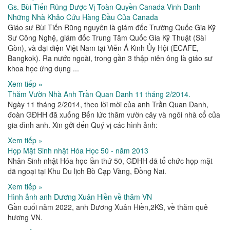
Gs. Bùi Tiến Rũng Được Vị Toàn Quyền Canada Vinh Danh
Những Nhà Khảo Cứu Hàng Đầu Của Canada
Giáo sư Bùi Tiến Rũng nguyên là giám đốc Trường Quốc Gia Kỹ
Sư Công Nghệ, giám đốc Trung Tâm Quốc Gia Kỹ Thuật (Sài
Gòn), và đại diện Việt Nam tại Viễn Á Kinh Ủy Hội (ECAFE,
Bangkok). Ra nước ngoài, trong gần 3 thập niên ông là giáo sư
khoa học ứng dụng ...
Xem tiếp »
Thăm Vườn Nhà Anh Trần Quan Danh 11 tháng 2/2014.
Ngày 11 tháng 2/2014, theo lời mời của anh Trần Quan Danh,
đoàn GĐHH đã xuống Bến lức thăm vườn cây và ngôi nhà cổ của
gia đình anh. Xin gởi đến Quý vị các hình ảnh:
Xem tiếp »
Họp Mặt Sinh nhật Hóa Học 50 - năm 2013
Nhân Sinh nhật Hóa học lần thứ 50, GĐHH đã tổ chức họp mặt
dã ngoại tại Khu Du lịch Bò Cạp Vàng, Đồng Nai.
Xem tiếp »
Hình ảnh anh Dương Xuân Hiền về thăm VN
Gần cuối năm 2022, anh Dương Xuân Hiền,2KS, về thăm quê
hương VN.