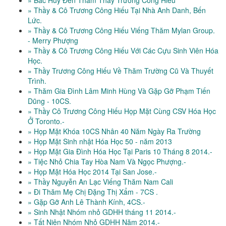
» Bác Huy Đến Thăm Thầy Trương Công Hiếu
» Thầy & Cô Trương Công Hiếu Tại Nhà Anh Danh, Bến
Lức.
» Thầy & Cô Trương Công Hiếu Viếng Thăm Mylan Group.
- Merry Phượng
» Thầy & Cô Trương Công Hiếu Với Các Cựu Sinh Viên Hóa
Học.
» Thầy Trương Công Hiếu Về Thăm Trường Cũ Và Thuyết
Trình.
» Thăm Gia Đình Lâm Minh Hùng Và Gặp Gỡ Phạm Tiến
Dũng - 10CS.
» Thầy Cô Trương Công Hiếu Họp Mặt Cùng CSV Hóa Học
Ở Toronto.-
» Họp Mặt Khóa 10CS Nhân 40 Năm Ngày Ra Trường
» Họp Mặt Sinh nhật Hóa Học 50 - năm 2013
» Họp Mặt Gia Đình Hóa Học Tại Paris 10 Tháng 8 2014.-
» Tiệc Nhỏ Chia Tay Hòa Nam Và Ngọc Phượng.-
» Họp Mặt Hóa Học 2014 Tại San Jose.-
» Thầy Nguyễn An Lạc Viếng Thăm Nam Cali
» Đi Thăm Mẹ Chị Đặng Thị Xẩm - 7CS .
» Gặp Gỡ Anh Lê Thành Kính, 4CS.-
» Sinh Nhật Nhóm nhỏ GDHH tháng 11 2014.-
» Tất Niên Nhóm Nhỏ GDHH Năm 2014.-