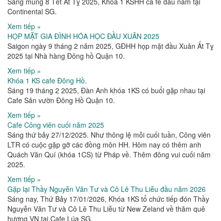
Sáng mùng 8 Tết Ất Tỵ 2025, Khóa 1 KSHH ca fe đầu năm tại
Continental SG.
Xem tiếp »
HỌP MẶT GIA ĐÌNH HÓA HỌC ĐẦU XUÂN 2025
Saigon ngày 9 tháng 2 năm 2025, GĐHH họp mặt đầu Xuân Ất Tỵ
2025 tại Nhà hàng Đông hồ Quận 10.
Xem tiếp »
Khóa 1 KS cafe Đông Hồ.
Sáng 19 tháng 2 2025, Đàn Anh khóa 1KS có buổi gặp nhau tại
Cafe Sân vườn Đông Hồ Quận 10.
Xem tiếp »
Cafe Công viên cuối năm 2025
Sáng thứ bảy 27/12/2025. Như thông lệ mỗi cuối tuần, Công viên
LTR có cuộc gặp gỡ các đồng môn HH. Hôm nay có thêm anh
Quách Văn Quí (khóa 1CS) từ Pháp về. Thêm đông vui cuối năm
2025.
Xem tiếp »
Gặp lại Thầy Nguyễn Văn Tư và Cô Lê Thu Liễu đầu năm 2026
Sáng nay, Thứ Bảy 17/01/2026, Khóa 1KS tổ chức tiếp đón Thầy
Nguyễn Văn Tư và Cô Lê Thu Liễu từ New Zeland về thăm quê
hương VN tại Cafe Lúa SG.