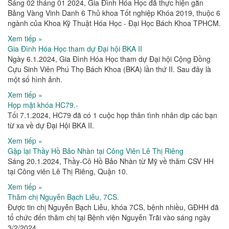
Sáng 02 tháng 01 2024, Gia Đình Hóa Học đã thực hiện gắn
Bảng Vàng Vinh Danh 6 Thủ khoa Tốt nghiệp Khóa 2019, thuộc 6
ngành của Khoa Kỹ Thuật Hóa Học - Đại Học Bách Khoa TPHCM.
Xem tiếp »
Gia Đình Hóa Học tham dự Đại hội BKA II
Ngày 6.1.2024, Gia Đình Hóa Học tham dự Đại hội Cộng Đồng
Cựu Sinh Viên Phú Thọ Bách Khoa (BKA) lần thứ II. Sau đây là
một số hình ảnh.
Xem tiếp »
Họp mặt khóa HC79.-
Tối 7.1.2024, HC79 đã có 1 cuộc họp thân tình nhân dịp các bạn
từ xa về dự Đại Hội BKA II.
Xem tiếp »
Gặp lại Thầy Hồ Bảo Nhàn tại Công Viên Lê Thị Riêng
Sáng 20.1.2024, Thầy-Cô Hồ Bảo Nhàn từ Mỹ về thăm CSV HH
tại Công viên Lê Thị Riêng, Quận 10.
Xem tiếp »
Thăm chị Nguyễn Bạch Liễu, 7CS.
Được tin chị Nguyễn Bạch Liễu, khóa 7CS, bệnh nhiều, GĐHH đã
tổ chức đến thăm chị tại Bệnh viện Nguyễn Trãi vào sáng ngày
3/2/2024.