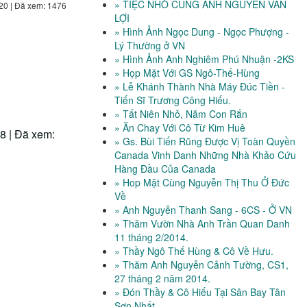
» TIỆC NHỎ CÙNG ANH NGUYỄN VĂN
20 | Đã xem: 1476
LỢI
» Hình Ảnh Ngọc Dung - Ngọc Phượng -
Lý Thường ở VN
» Hình Ảnh Anh Nghiêm Phú Nhuận -2KS
» Họp Mặt Với GS Ngô-Thế-Hùng
» Lễ Khánh Thành Nhà Máy Đúc Tiền -
Tiến Sĩ Trương Công Hiếu.
» Tất Niên Nhỏ, Năm Con Rắn
» Ăn Chay Với Cô Từ Kim Huê
8 | Đã xem:
» Gs. Bùi Tiến Rũng Được Vị Toàn Quyền
Canada Vinh Danh Những Nhà Khảo Cứu
Hàng Đầu Của Canada
» Hop Mặt Cùng Nguyễn Thị Thu Ở Đức
Về
» Anh Nguyễn Thanh Sang - 6CS - Ở VN
» Thăm Vườn Nhà Anh Trần Quan Danh
11 tháng 2/2014.
» Thầy Ngô Thế Hùng & Cô Về Hưu.
» Thăm Anh Nguyễn Cảnh Tường, CS1,
27 tháng 2 năm 2014.
» Đón Thầy & Cô Hiếu Tại Sân Bay Tân
Sơn Nhất.