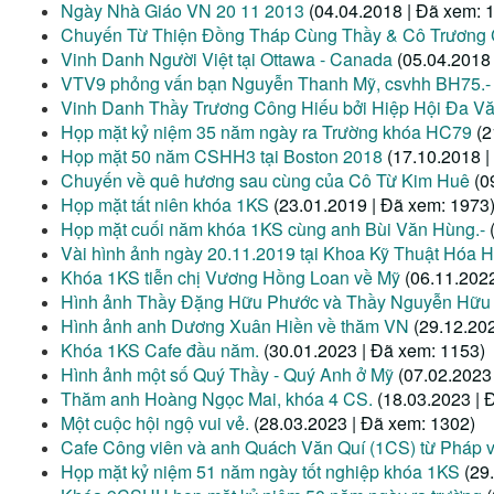
Ngày Nhà Giáo VN 20 11 2013
(04.04.2018 | Đã xem: 
Chuyến Từ Thiện Đồng Tháp Cùng Thầy & Cô Trương
Vinh Danh Người Việt tại Ottawa - Canada
(05.04.2018
VTV9 phỏng vấn bạn Nguyễn Thanh Mỹ, csvhh BH75.-
Vinh Danh Thầy Trương Công Hiếu bởi Hiệp Hội Đa V
Họp mặt kỷ niệm 35 năm ngày ra Trường khóa HC79
(2
Họp mặt 50 năm CSHH3 tại Boston 2018
(17.10.2018 |
Chuyến về quê hương sau cùng của Cô Từ Kim Huê
(0
Họp mặt tất niên khóa 1KS
(23.01.2019 | Đã xem: 1973
Họp mặt cuối năm khóa 1KS cùng anh Bùi Văn Hùng.-
Vài hình ảnh ngày 20.11.2019 tại Khoa Kỹ Thuật Hóa H
Khóa 1KS tiễn chị Vương Hồng Loan về Mỹ
(06.11.202
Hình ảnh Thầy Đặng Hữu Phước và Thầy Nguyễn Hữu
Hình ảnh anh Dương Xuân Hiền về thăm VN
(29.12.20
Khóa 1KS Cafe đầu năm.
(30.01.2023 | Đã xem: 1153)
Hình ảnh một số Quý Thầy - Quý Anh ở Mỹ
(07.02.2023
Thăm anh Hoàng Ngọc Mai, khóa 4 CS.
(18.03.2023 | 
Một cuộc hội ngộ vui vẻ.
(28.03.2023 | Đã xem: 1302)
Cafe Công viên và anh Quách Văn Quí (1CS) từ Pháp 
Họp mặt kỷ niệm 51 năm ngày tốt nghiệp khóa 1KS
(29