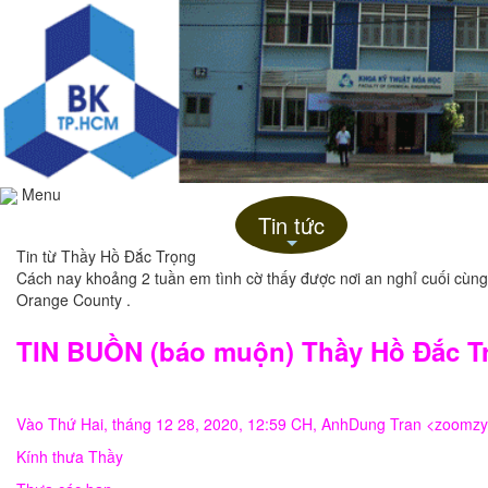
Menu
Trang chủ
Giới thiệu
Tin tức
Liên hệ
+
Tin từ Thầy Hồ Đắc Trọng
Cách nay khoảng 2 tuần em tình cờ thấy được nơi an nghỉ cuối cùng
Orange County .
TIN BUỒN (báo muộn) Thầy Hồ Đắc T
Vào Thứ Hai, tháng 12 28, 2020, 12:59 CH, AnhDung Tran <
zoomzy
Kính thưa Thầy