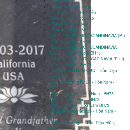
» Trang thơ MC
» Trang thơ Ngọc Dung
» Trang thơ Hứa Hữu Bền
» Những bài thơ độc đáo
» Trang Thơ Ong Mật
» Trang Thơ Ninh Vu
» DU LỊCH THẾ GIỚI- SCANDINAVIA (P.I)
- Trần Diệu Hiền BH75
» DU LỊCH THẾ GIỚI- SCANDINAVIA
(P.II) - Trần Diệu Hiền. BH75
» DU LỊCH THẾ GIỚI SCADINAVIA (P. III)
- Trần Diệu Hiền. BH75
» THÁM HIỂM NAM CỰC - Trần Diệu
Hiền BH75
» Chỉ Còn Trong Ký Ức - Hòa Nam -
BH73
» Con Tui Có Bồ - Hòa Nam - BH73
» Má Tôi - Hòa Nam - BH73
» Cậu Tư Quậy - Hòa Nam BH73
» Mùa Thu Trên Seattle - Hòa Nam -
BH73
» Du Lịch Portugal.- Trần Diệu Hiền,
BH75