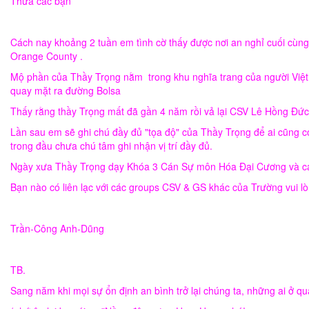
Thưa các bạn
Cách nay khoảng 2 tuần em tình cờ thấy được nơi an nghỉ cuối cùng
Orange County .
Mộ phần của Thầy Trọng nằm trong khu nghĩa trang của người Việt 
quay mặt ra đường Bolsa
Thấy rằng thầy Trọng mất đã gần 4 năm rồi vả lại CSV Lê Hồng Đức 
Lần sau em sẽ ghi chú đầy đủ "tọa độ" của Thầy Trọng để ai cũng 
trong đầu chưa chú tâm ghi nhận vị trí đầy đủ.
Ngày xưa Thầy Trọng dạy Khóa 3 Cán Sự môn Hóa Đại Cương và cá
Bạn nào có liên lạc với các groups CSV & GS khác của Trường vui l
Trần-Công Anh-Dũng
TB.
Sang năm khi mọi sự ổn định an bình trở lại chúng ta, những ai ở q