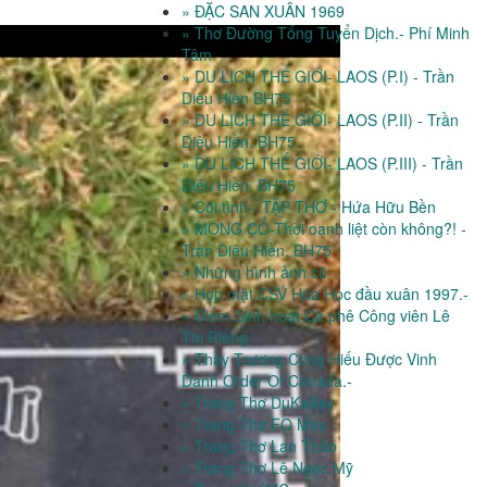
» ĐẶC SAN XUÂN 1969
» Thơ Đường Tống Tuyển Dịch.- Phí Minh
Tâm
» DU LỊCH THẾ GIỚI- LAOS (P.I) - Trần
Diệu Hiền BH75
» DU LỊCH THẾ GIỚI- LAOS (P.II) - Trần
Diệu Hiền. BH75
» DU LỊCH THẾ GIỚI- LAOS (P.III) - Trần
Diệu Hiền. BH75
» Cõi tình - TẬP THƠ - Hứa Hữu Bền
» MÔNG CỔ-Thời oanh liệt còn không?! -
Trần Diệu Hiền. BH75
» Những hình ảnh cũ
» Họp mặt CSV Hóa Học đầu xuân 1997.-
» Điểm Sinh hoạt Cà phê Công viên Lê
Thị Riêng
» Thầy Trương Công Hiếu Được Vinh
Danh Order Of Canada.-
» Trang Thơ DuKaBay
» Trang Thơ FO May
» Trang Thơ Lan Thảo
» Trang Thơ Lê Ngọc Mỹ