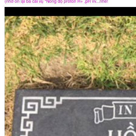
(nhớ ôn lại ba cái vụ "Nồng độ proton H+ ,pH vv...nhé!