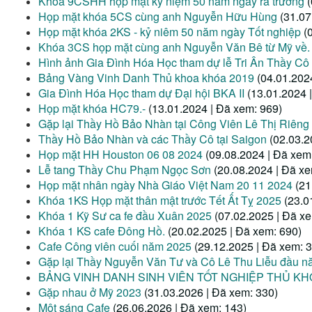
Khóa 9CSHH họp mặt kỷ niệm 50 năm ngày ra trường
Họp mặt khóa 5CS cùng anh Nguyễn Hữu Hùng
(31.07
Họp mặt khóa 2KS - kỷ niêm 50 năm ngày Tốt nghiệp
(
Khóa 3CS họp mặt cùng anh Nguyễn Văn Bê từ Mỹ về.
Hình ảnh Gia Đình Hóa Học tham dự lễ Tri Ân Thầy Cô
Bảng Vàng Vinh Danh Thủ khoa khóa 2019
(04.01.202
Gia Đình Hóa Học tham dự Đại hội BKA II
(13.01.2024 
Họp mặt khóa HC79.-
(13.01.2024 | Đã xem: 969)
Gặp lại Thầy Hồ Bảo Nhàn tại Công Viên Lê Thị Riêng
Thầy Hồ Bảo Nhàn và các Thầy Cô tại Saigon
(02.03.2
Họp mặt HH Houston 06 08 2024
(09.08.2024 | Đã xem
Lễ tang Thầy Chu Phạm Ngọc Sơn
(20.08.2024 | Đã x
Họp mặt nhân ngày Nhà Giáo Việt Nam 20 11 2024
(21
Khóa 1KS Họp mặt thân mật trước Tết Ất Tỵ 2025
(23.0
Khóa 1 Kỹ Sư ca fe đầu Xuân 2025
(07.02.2025 | Đã x
Khóa 1 KS cafe Đông Hồ.
(20.02.2025 | Đã xem: 690)
Cafe Công viên cuối năm 2025
(29.12.2025 | Đã xem: 
Gặp lại Thầy Nguyễn Văn Tư và Cô Lê Thu Liễu đầu 
BẢNG VINH DANH SINH VIÊN TỐT NGHIỆP THỦ KH
Gặp nhau ở Mỹ 2023
(31.03.2026 | Đã xem: 330)
Một sáng Cafe
(26.06.2026 | Đã xem: 143)