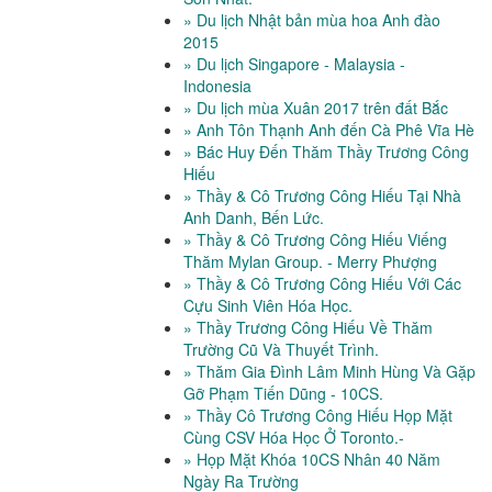
» Du lịch Nhật bản mùa hoa Anh đào
2015
» Du lịch Singapore - Malaysia -
Indonesia
» Du lịch mùa Xuân 2017 trên đất Bắc
» Anh Tôn Thạnh Anh đến Cà Phê Vĩa Hè
» Bác Huy Đến Thăm Thầy Trương Công
Hiếu
» Thầy & Cô Trương Công Hiếu Tại Nhà
Anh Danh, Bến Lức.
» Thầy & Cô Trương Công Hiếu Viếng
Thăm Mylan Group. - Merry Phượng
» Thầy & Cô Trương Công Hiếu Với Các
Cựu Sinh Viên Hóa Học.
» Thầy Trương Công Hiếu Về Thăm
Trường Cũ Và Thuyết Trình.
» Thăm Gia Đình Lâm Minh Hùng Và Gặp
Gỡ Phạm Tiến Dũng - 10CS.
» Thầy Cô Trương Công Hiếu Họp Mặt
Cùng CSV Hóa Học Ở Toronto.-
» Họp Mặt Khóa 10CS Nhân 40 Năm
Ngày Ra Trường