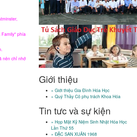
tminster,
 Family" phía
n.
ã nên chỉ nhớ
Giới thiệu
» Giới thiệu Gia Đình Hóa Học
» Quý Thầy Cô phụ trách Khoa Hóa
Tin tưc và sự kiện
» Họp Mặt Kỷ Niệm Sinh Nhật Hóa Học
Lần Thứ 55
» ĐẶC SAN XUÂN 1968