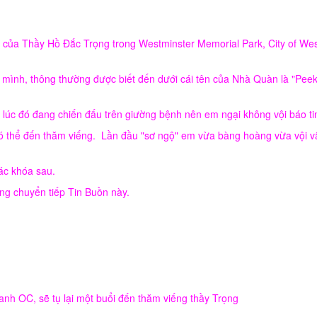
 của Thầy Hồ Đắc Trọng trong Westminster Memorial Park, City of Wes
mình, thông thường được biết đến dưới cái tên của Nhà Quàn là "Peek
lúc đó đang chiến đấu trên giường bệnh nên em ngại không vội báo ti
có thể đến thăm viếng. Lần đầu "sơ ngộ" em vừa bàng hoàng vừa vội v
c khóa sau.
òng chuyển tiếp Tin Buồn này.
uanh OC, sẽ tụ lại một buổi đến thăm viếng thầy Trọng