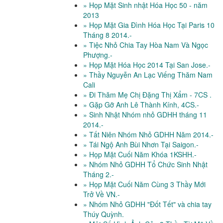
» Họp Mặt Sinh nhật Hóa Học 50 - năm
2013
» Họp Mặt Gia Đình Hóa Học Tại Paris 10
Tháng 8 2014.-
» Tiệc Nhỏ Chia Tay Hòa Nam Và Ngọc
Phượng.-
» Họp Mặt Hóa Học 2014 Tại San Jose.-
» Thầy Nguyễn An Lạc Viếng Thăm Nam
Cali
» Đi Thăm Mẹ Chị Đặng Thị Xẩm - 7CS .
» Gặp Gỡ Anh Lê Thành Kính, 4CS.-
» Sinh Nhật Nhóm nhỏ GDHH tháng 11
2014.-
» Tất Niên Nhóm Nhỏ GDHH Năm 2014.-
» Tái Ngộ Anh Bùi Nhơn Tại Saigon.-
» Họp Mặt Cuối Năm Khóa 1KSHH.-
» Nhóm Nhỏ GDHH Tổ Chức Sinh Nhật
Tháng 2.-
» Họp Mặt Cuối Năm Cùng 3 Thầy Mới
Trở Về VN.-
» Nhóm Nhỏ GDHH "Đốt Tết" và chia tay
Thúy Quỳnh.