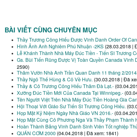
BÀI VIẾT CÙNG CHUYÊN MỤC
Thầy Trương Công Hiếu Được Vinh Danh Order Of Can
Hình Ảnh Anh Nghiêm Phú Nhuận -2KS
(28.03.2018 | 
Lễ Khánh Thành Nhà Máy Đúc Tiền - Tiến Sĩ Trương 
Gs. Bùi Tiến Rũng Được Vị Toàn Quyền Canada Vin
2590)
Thăm Vườn Nhà Anh Trần Quan Danh 11 tháng 2/2014
Thầy Ngô Thế Hùng & Cô Về Hưu.
(30.03.2018 | Đã x
Thầy & Cô Trương Công Hiếu Thăm Đà Lạt.-
(03.04.20
Xưỡng Đúc Tiền Mới Của Canada Tại Winnipeg.-
(03.0
Tên Người Việt Trên Nhà Máy Đúc Tiền Hoàng Gia Can
Hội Thoại Với Giáo Sư Tiến Sĩ Trương Công Hiếu.
(03.
Họp Mặt Kỷ Niệm Ngày Nhà Giáo VN 2016.-
(03.04.20
Họp Mặt Cùng Cô Phương Nga Và Thầy Phạm Thành 
Hoàn Thành Bảng Vinh Danh Sinh Viên Tốt nghiệp Thủ
QUÁN CƠM 2000
(04.04.2018 | Đã xem: 1841)