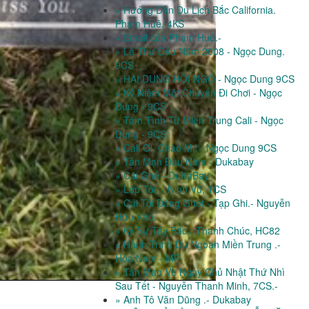
» Hướng Dẫn Du Lịch Bắc California.
Phạm Huê, 4KS
» Email của Phạm Huê.-
» Lá Thư Đầu Năm 2008 - Ngọc Dung.
9CS
» HAI DUNG HỘI NGỘ - Ngọc Dung 9CS
» Kỷ Niệm Một Chuyến Đi Chơi - Ngọc
Dung - 9CS
» Tâm Tình Từ Miền Trung Cali - Ngọc
Dung - 9CS
» Cali Ơi, Chào Mi! - Ngọc Dung 9CS
» Tản Mạn Đầu Năm - Dukabay
» Cái Ghế - DuKaBay
» Lớp Tôi .- Ninh Vũ, 1CS
» Cái Tôi Đáng Ghét - Tạp Ghi.- Nguyễn
Hữu Khổ.
» Ký Sự Tây Bắc.- Thanh Chúc, HC82
» Hành Trình Du Ngoạn Miền Trung .-
Hòa Nam - MP
» Tản Mạn Về Ngày Chủ Nhật Thứ Nhì
Sau Tết - Nguyễn Thanh Minh, 7CS.-
» Anh Tô Văn Dũng .- Dukabay