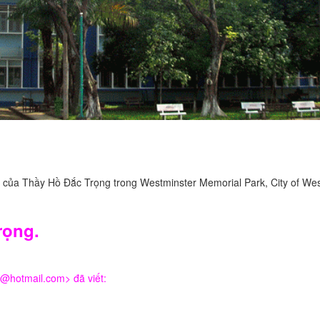
 của Thầy Hồ Đắc Trọng trong Westminster Memorial Park, City of Wes
rọng.
@hotmail.com
> đã viết: