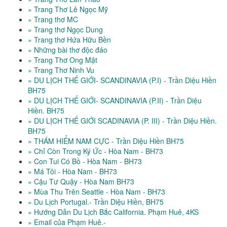
» Trang Thơ Lê Ngọc Mỹ
» Trang thơ MC
» Trang thơ Ngọc Dung
» Trang thơ Hứa Hữu Bền
» Những bài thơ độc đáo
» Trang Thơ Ong Mật
» Trang Thơ Ninh Vu
» DU LỊCH THẾ GIỚI- SCANDINAVIA (P.I) - Trần Diệu Hiền
BH75
» DU LỊCH THẾ GIỚI- SCANDINAVIA (P.II) - Trần Diệu
Hiền. BH75
» DU LỊCH THẾ GIỚI SCADINAVIA (P. III) - Trần Diệu Hiền.
BH75
» THÁM HIỂM NAM CỰC - Trần Diệu Hiền BH75
» Chỉ Còn Trong Ký Ức - Hòa Nam - BH73
» Con Tui Có Bồ - Hòa Nam - BH73
» Má Tôi - Hòa Nam - BH73
» Cậu Tư Quậy - Hòa Nam BH73
» Mùa Thu Trên Seattle - Hòa Nam - BH73
» Du Lịch Portugal.- Trần Diệu Hiền, BH75
» Hướng Dẫn Du Lịch Bắc California. Phạm Huê, 4KS
» Email của Phạm Huê.-