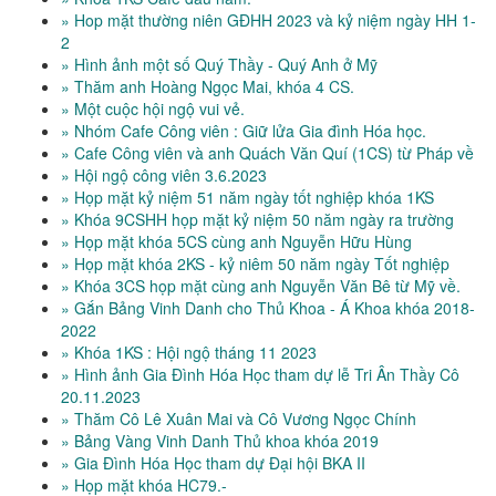
» Hop mặt thường niên GĐHH 2023 và kỷ niệm ngày HH 1-
2
» Hình ảnh một số Quý Thầy - Quý Anh ở Mỹ
» Thăm anh Hoàng Ngọc Mai, khóa 4 CS.
» Một cuộc hội ngộ vui vẻ.
» Nhóm Cafe Công viên : Giữ lửa Gia đình Hóa học.
» Cafe Công viên và anh Quách Văn Quí (1CS) từ Pháp về
» Hội ngộ công viên 3.6.2023
» Họp mặt kỷ niệm 51 năm ngày tốt nghiệp khóa 1KS
» Khóa 9CSHH họp mặt kỷ niệm 50 năm ngày ra trường
» Họp mặt khóa 5CS cùng anh Nguyễn Hữu Hùng
» Họp mặt khóa 2KS - kỷ niêm 50 năm ngày Tốt nghiệp
» Khóa 3CS họp mặt cùng anh Nguyễn Văn Bê từ Mỹ về.
» Gắn Bảng Vinh Danh cho Thủ Khoa - Á Khoa khóa 2018-
2022
» Khóa 1KS : Hội ngộ tháng 11 2023
» Hình ảnh Gia Đình Hóa Học tham dự lễ Tri Ân Thầy Cô
20.11.2023
» Thăm Cô Lê Xuân Mai và Cô Vương Ngọc Chính
» Bảng Vàng Vinh Danh Thủ khoa khóa 2019
» Gia Đình Hóa Học tham dự Đại hội BKA II
» Họp mặt khóa HC79.-