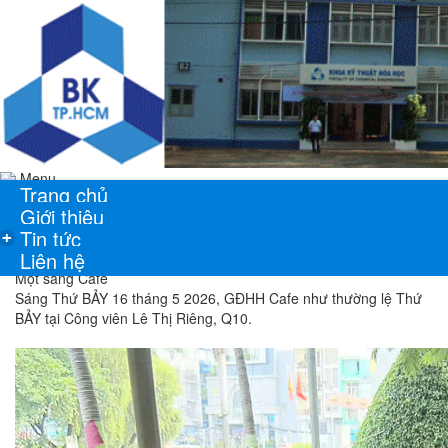
Menu
Trang chủ
Giới thiệu
Tin tức
+
Liên hệ
Một sáng Cafe
Sáng Thứ BẢY 16 tháng 5 2026, GĐHH Cafe như thường lệ Thứ
BẢY tại Công viên Lê Thị Riêng, Q10.