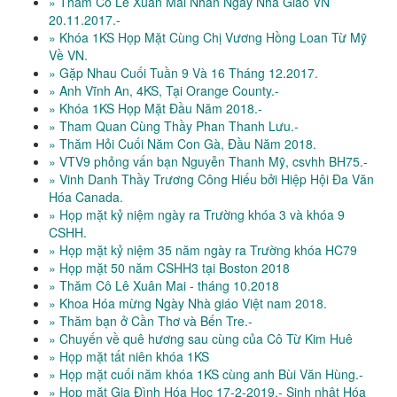
» Thăm Cô Lê Xuân Mai Nhân Ngày Nhà Giáo VN
20.11.2017.-
» Khóa 1KS Họp Mặt Cùng Chị Vương Hồng Loan Từ Mỹ
Về VN.
» Gặp Nhau Cuối Tuần 9 Và 16 Tháng 12.2017.
» Anh Vĩnh An, 4KS, Tại Orange County.-
» Khóa 1KS Họp Mặt Đầu Năm 2018.-
» Tham Quan Cùng Thầy Phan Thanh Lưu.-
» Thăm Hỏi Cuối Năm Con Gà, Đầu Năm 2018.
» VTV9 phỏng vấn bạn Nguyễn Thanh Mỹ, csvhh BH75.-
» Vinh Danh Thầy Trương Công Hiếu bởi Hiệp Hội Đa Văn
Hóa Canada.
» Họp mặt kỷ niệm ngày ra Trường khóa 3 và khóa 9
CSHH.
» Họp mặt kỷ niệm 35 năm ngày ra Trường khóa HC79
» Họp mặt 50 năm CSHH3 tại Boston 2018
» Thăm Cô Lê Xuân Mai - tháng 10.2018
» Khoa Hóa mừng Ngày Nhà giáo Việt nam 2018.
» Thăm bạn ở Cần Thơ và Bến Tre.-
» Chuyến về quê hương sau cùng của Cô Từ Kim Huê
» Họp mặt tất niên khóa 1KS
» Họp mặt cuối năm khóa 1KS cùng anh Bùi Văn Hùng.-
» Họp mặt Gia Đình Hóa Học 17-2-2019.- Sinh nhật Hóa