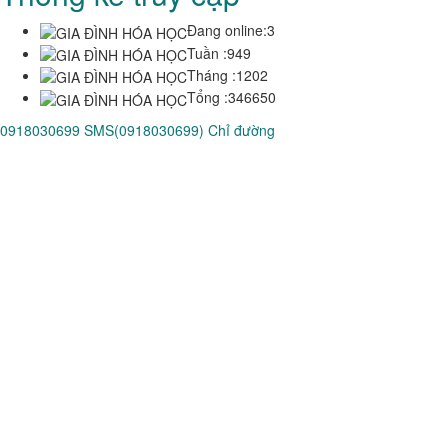
Đang online:
3
Tuần :
949
Tháng :
1202
Tổng :
346650
0918030699
SMS(0918030699)
Chỉ đường