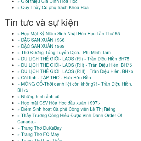
» Giới thiệu Gia Đình Hóa Học
» Quý Thầy Cô phụ trách Khoa Hóa
Tin tưc và sự kiện
» Họp Mặt Kỷ Niệm Sinh Nhật Hóa Học Lần Thứ 55
» ĐẶC SAN XUÂN 1968
» ĐẶC SAN XUÂN 1969
» Thơ Đường Tống Tuyển Dịch.- Phí Minh Tâm
» DU LỊCH THẾ GIỚI- LAOS (P.I) - Trần Diệu Hiền BH75
» DU LỊCH THẾ GIỚI- LAOS (P.II) - Trần Diệu Hiền. BH75
» DU LỊCH THẾ GIỚI- LAOS (P.III) - Trần Diệu Hiền. BH75
» Cõi tình - TẬP THƠ - Hứa Hữu Bền
» MÔNG CỔ-Thời oanh liệt còn không?! - Trần Diệu Hiền.
BH75
» Những hình ảnh cũ
» Họp mặt CSV Hóa Học đầu xuân 1997.-
» Điểm Sinh hoạt Cà phê Công viên Lê Thị Riêng
» Thầy Trương Công Hiếu Được Vinh Danh Order Of
Canada.-
» Trang Thơ DuKaBay
» Trang Thơ FO May
» Trang Thơ Lan Thảo