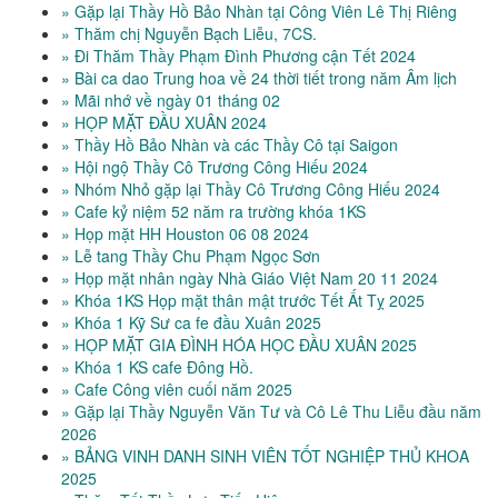
» Gặp lại Thầy Hồ Bảo Nhàn tại Công Viên Lê Thị Riêng
» Thăm chị Nguyễn Bạch Liễu, 7CS.
» Đi Thăm Thầy Phạm Đình Phương cận Tết 2024
» Bài ca dao Trung hoa về 24 thời tiết trong năm Âm lịch
» Mãi nhớ về ngày 01 tháng 02
» HỌP MẶT ĐẦU XUÂN 2024
» Thầy Hồ Bảo Nhàn và các Thầy Cô tại Saigon
» Hội ngộ Thầy Cô Trương Công Hiếu 2024
» Nhóm Nhỏ gặp lại Thầy Cô Trương Công Hiếu 2024
» Cafe kỷ niệm 52 năm ra trường khóa 1KS
» Họp mặt HH Houston 06 08 2024
» Lễ tang Thầy Chu Phạm Ngọc Sơn
» Họp mặt nhân ngày Nhà Giáo Việt Nam 20 11 2024
» Khóa 1KS Họp mặt thân mật trước Tết Ất Tỵ 2025
» Khóa 1 Kỹ Sư ca fe đầu Xuân 2025
» HỌP MẶT GIA ĐÌNH HÓA HỌC ĐẦU XUÂN 2025
» Khóa 1 KS cafe Đông Hồ.
» Cafe Công viên cuối năm 2025
» Gặp lại Thầy Nguyễn Văn Tư và Cô Lê Thu Liễu đầu năm
2026
» BẢNG VINH DANH SINH VIÊN TỐT NGHIỆP THỦ KHOA
2025