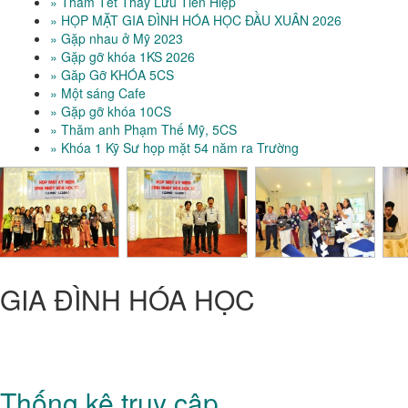
» Thăm Tết Thầy Lưu Tiến Hiệp
» HỌP MẶT GIA ĐÌNH HÓA HỌC ĐẦU XUÂN 2026
» Gặp nhau ở Mỹ 2023
» Gặp gỡ khóa 1KS 2026
» Găp Gỡ KHÓA 5CS
» Một sáng Cafe
» Gặp gỡ khóa 10CS
» Thăm anh Phạm Thế Mỹ, 5CS
» Khóa 1 Kỹ Sư họp mặt 54 năm ra Trường
GIA ĐÌNH HÓA HỌC
CỰU SINH VIÊN HÓA-HỌC
Trung Tâm Quốc Gia Kỹ Thuật Phú Thọ - Trường Đại Học Bách
Khoa TP HCM
Thống kê truy cập