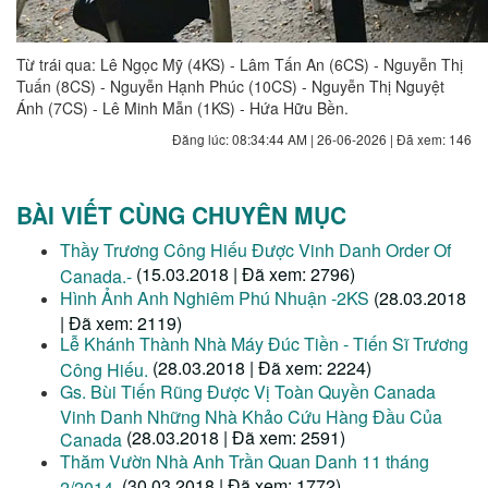
Từ trái qua: Lê Ngọc Mỹ (4KS) - Lâm Tấn An (6CS) - Nguyễn Thị
Tuấn (8CS) - Nguyễn Hạnh Phúc (10CS) - Nguyễn Thị Nguyệt
Ánh (7CS) - Lê Minh Mẫn (1KS) - Hứa Hữu Bền.
Đăng lúc: 08:34:44 AM | 26-06-2026 | Đã xem: 146
BÀI VIẾT CÙNG CHUYÊN MỤC
Thầy Trương Công Hiếu Được Vinh Danh Order Of
(15.03.2018 | Đã xem: 2796)
Canada.-
Hình Ảnh Anh Nghiêm Phú Nhuận -2KS
(28.03.2018
| Đã xem: 2119)
Lễ Khánh Thành Nhà Máy Đúc Tiền - Tiến Sĩ Trương
(28.03.2018 | Đã xem: 2224)
Công Hiếu.
Gs. Bùi Tiến Rũng Được Vị Toàn Quyền Canada
Vinh Danh Những Nhà Khảo Cứu Hàng Đầu Của
(28.03.2018 | Đã xem: 2591)
Canada
Thăm Vườn Nhà Anh Trần Quan Danh 11 tháng
(30.03.2018 | Đã xem: 1772)
2/2014.