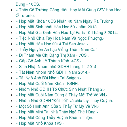
Dũng - 10CS.
» Thầy Cô Trương Công Hiếu Họp Mặt Cùng CSV Hóa Học
Ở Toronto.-
» Họp Mặt Khóa 10CS Nhân 40 Năm Ngày Ra Trường
» Họp Mặt Sinh nhật Hóa Học 50 - năm 2013
» Họp Mặt Gia Đình Hóa Học Tại Paris 10 Tháng 8 2014.-
» Tiệc Nhỏ Chia Tay Hòa Nam Và Ngọc Phượng.-
» Họp Mặt Hóa Học 2014 Tại San Jose.-
» Thầy Nguyễn An Lạc Viếng Thăm Nam Cali
» Đi Thăm Mẹ Chị Đặng Thị Xẩm - 7CS .
» Gặp Gỡ Anh Lê Thành Kính, 4CS.-
» Sinh Nhật Nhóm nhỏ GDHH tháng 11 2014.-
» Tất Niên Nhóm Nhỏ GDHH Năm 2014.-
» Tái Ngộ Anh Bùi Nhơn Tại Saigon.-
» Họp Mặt Cuối Năm Khóa 1KSHH.-
» Nhóm Nhỏ GDHH Tổ Chức Sinh Nhật Tháng 2.-
» Họp Mặt Cuối Năm Cùng 3 Thầy Mới Trở Về VN.-
» Nhóm Nhỏ GDHH "Đốt Tết" và chia tay Thúy Quỳnh.
» Một Số Hình Ảnh Của 3 Thầy Từ Mỹ Về VN.-
» Họp Mặt Mini Tại Nhà Thầy Ngô Thế Hùng.-
» Họp Mặt Cùng Thầy Huỳnh Khánh Thiện.-
» Họp Mặt Nhỏ Khóa 1KS.-