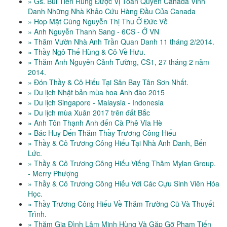
» Gs. Bùi Tiến Rũng Được Vị Toàn Quyền Canada Vinh
Danh Những Nhà Khảo Cứu Hàng Đầu Của Canada
» Hop Mặt Cùng Nguyễn Thị Thu Ở Đức Về
» Anh Nguyễn Thanh Sang - 6CS - Ở VN
» Thăm Vườn Nhà Anh Trần Quan Danh 11 tháng 2/2014.
» Thầy Ngô Thế Hùng & Cô Về Hưu.
» Thăm Anh Nguyễn Cảnh Tường, CS1, 27 tháng 2 năm
2014.
» Đón Thầy & Cô Hiếu Tại Sân Bay Tân Sơn Nhất.
» Du lịch Nhật bản mùa hoa Anh đào 2015
» Du lịch Singapore - Malaysia - Indonesia
» Du lịch mùa Xuân 2017 trên đất Bắc
» Anh Tôn Thạnh Anh đến Cà Phê Vĩa Hè
» Bác Huy Đến Thăm Thầy Trương Công Hiếu
» Thầy & Cô Trương Công Hiếu Tại Nhà Anh Danh, Bến
Lức.
» Thầy & Cô Trương Công Hiếu Viếng Thăm Mylan Group.
- Merry Phượng
» Thầy & Cô Trương Công Hiếu Với Các Cựu Sinh Viên Hóa
Học.
» Thầy Trương Công Hiếu Về Thăm Trường Cũ Và Thuyết
Trình.
» Thăm Gia Đình Lâm Minh Hùng Và Gặp Gỡ Phạm Tiến