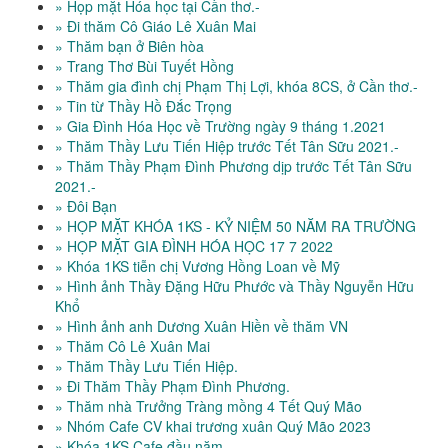
» Họp mặt Hóa học tại Cần thơ.-
» Đi thăm Cô Giáo Lê Xuân Mai
» Thăm bạn ở Biên hòa
» Trang Thơ Bùi Tuyết Hồng
» Thăm gia đình chị Phạm Thị Lợi, khóa 8CS, ở Cần thơ.-
» Tin từ Thầy Hồ Đắc Trọng
» Gia Đình Hóa Học về Trường ngày 9 tháng 1.2021
» Thăm Thầy Lưu Tiến Hiệp trước Tết Tân Sữu 2021.-
» Thăm Thầy Phạm Đình Phương dịp trước Tết Tân Sữu
2021.-
» Đôi Bạn
» HỌP MẶT KHÓA 1KS - KỶ NIỆM 50 NĂM RA TRƯỜNG
» HỌP MẶT GIA ĐÌNH HÓA HỌC 17 7 2022
» Khóa 1KS tiễn chị Vương Hồng Loan về Mỹ
» Hình ảnh Thầy Đặng Hữu Phước và Thầy Nguyễn Hữu
Khổ
» Hình ảnh anh Dương Xuân Hiền về thăm VN
» Thăm Cô Lê Xuân Mai
» Thăm Thầy Lưu Tiến Hiệp.
» Đi Thăm Thầy Phạm Đình Phương.
» Thăm nhà Trưởng Tràng mồng 4 Tết Quý Mão
» Nhóm Cafe CV khai trương xuân Quý Mão 2023
» Khóa 1KS Cafe đầu năm.