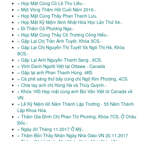
» Họp Mặt Cùng Cô Lê Thu Liễu.-
» Một Vòng Thăm Hỏi Cuối Năm 2016.-
» Họp Mặt Cùng Thây Phan Thanh Lưu.
» Họp Mặt Kỷ Niệm Sinh Nhật Hóa Học Lần Thứ 54.-
» Đi Thăm Cô Phương Nga.-
» Họp Mặt Cùng Thầy Cô Trương Công Hiếu.-
» Gặp Lại Chị Trần Ánh Tuyết, Khóa 3CS.-
» Gặp Lại Chị Nguyễn Thị Tuyết Và Ngô Thị Hà, Khóa
8CS.-
» Gặp Lại Anh Nguyễn Thanh Sang , 6CS.
» Vinh Danh Người Việt tại Ottawa - Canada
» Gặp lại anh Phan Thanh Hùng, 4KS
» Cà phê sáng thứ bảy cùng chị Ngô Kim Phượng, 4CS.
» Chia tay anh chị Hùng Hà và Thúy Quỳnh.-
» Khóa 1KS Họp mặt cùng anh Bùi Văn Việt từ Canada về
VN.
» Lễ Kỷ Niệm 60 Năm Thành Lập Trường - 55 Năm Thành
Lập Khoa Hóa.
» Thăm Gia Đình Chị Phan Thị Phương, Khóa 7CS, Ở Châu
Đốc.-
» Ngày 20 Tháng 11.2017 Ở Mỹ.-
» Thăm Bốn Thầy Nhân Ngày Nhà Giáo VN 20.11.2017