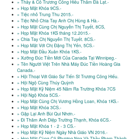
» Thầy & Cô Trương Công Hiếu Thăm Đà Lạt.-
» Họp Mặt Khóa 9CS.-
» Tiệc nhỏ Trung Thu 2015.-
» Tiệc Nhỏ Chia Tay Anh Chị Hùng & Hà.-
» Họp Mặt Cùng Chị Nguyễn Thị Tuyết, 8CS,
» Họp Mặt Khóa 1KS tháng 12.2015.-
» Chia Tay Chị Nguyễn Thị Tuyết. 8CS.-
» Họp Mặt Với Chị Đặng Thị Yến, 5CS.-
» Họp Mặt Đầu Xuân Khóa 1KS.-
» Xưỡng Đúc Tiền Mới Của Canada Tại Winnipeg.-
» Tên Người Việt Trên Nhà Máy Đúc Tiền Hoàng Gia
Canada.-
» Hội Thoại Với Giáo Sư Tiến Sĩ Trương Công Hiếu.
» Hội Ngộ Cùng Thúy Quỳnh
» Họp Mặt Kỷ Niệm 45 Năm Ra Trường Khóa 7CS
» Hội Ngộ Khóa 5CS.-
» Họp Mặt Cùng Chị Vương Hồng Loan, Khóa 1KS.-
» Họp Mặt Khóa 3CS.-
» Gặp Lại Anh Bùi Qui Nhơn.-
» Đi Thăm Anh Diệp Trường Thạnh, Khóa 6CS.-
» Họp Mặt Khóa 1 - 2 - 3 CS.-
» Họp Mặt Kỷ Niệm Ngày Nhà Giáo VN 2016.-
» Họp Mặt Cùng Cô Phương Nga Và Thầy Phạm Thành