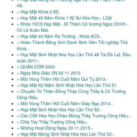
Hỗ.
» Họp Mặt Khóa 2 KS.
» Họp Mặt 45 Năm Khóa 1 Kỹ Sư Hóa Học.- LQA
» Khóa 10CS Họp Mặt - Đi Thăm Cô Vương Ngọc Chính -
Cô Lê Xuân Mai.
» Họp Mặt 45 Năm Ra Trường - Khóa 8CS.-
» Hoàn Thành Bảng Vinh Danh Sinh Viên Tốt nghiệp Thủ
khoa.-
» Họp Mặt Sinh Nhật Hóa Học Lần Thứ 48 Tại Đà Lạt. Đầu
xuân 2011.-
» QUÁN CƠM 2000
» Ngày Nhà Giáo VN 20 11 2013
» Một Vòng Thăm Hỏi Cuối Năm Quí Tỵ 2013.-
» Họp Mặt Kỷ Niệm Sinh Nhật Hóa Học Lần Thứ 51
» Chuyến Từ Thiện Đồng Tháp Cùng Thầy & Cô Trương
Công Hiếu.
» Một Vòng Thăm Hỏi Cuối Năm Giáp Ngọ 2014.-
» Họp Mặt Sinh Nhật Hóa Học Lần Thứ 52.-
» Các CSV Hóa Học Chào Mừng Thầy Trương Công Hiếu.-
» Chia Tay Thầy Trương Công Hiếu.-
» Những Hoạt Động Ngày 20.11.2015.-
» Họp Mặt Mừng Sinh Nhật Hóa Học Lần Thứ 53.-