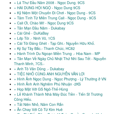
» Lá Thư Đầu Năm 2008 - Ngọc Dung. 9CS
» HAI DUNG HỘI NGỘ - Ngọc Dung 9CS
» Kỷ Niệm Một Chuyến Đi Chơi - Ngọc Dung - 9CS
» Tâm Tình Từ Miền Trung Cali - Ngọc Dung - 9CS
» Cali Ơi, Chào Mi! - Ngọc Dung 9CS
» Tản Mạn Đầu Năm - Dukabay
» Cái Ghế - DuKaBay
» Lớp Tôi .- Ninh Vũ, 1CS
» Cái Tôi Đáng Ghét - Tạp Ghi.- Nguyễn Hữu Khổ.
» Ký Sự Tây Bắc.- Thanh Chúc, HC82
» Hành Trình Du Ngoạn Miền Trung .- Hòa Nam - MP
» Tản Mạn Về Ngày Chủ Nhật Thứ Nhì Sau Tết - Nguyễn
Thanh Minh, 7CS.-
» Anh Tô Văn Dũng .- Dukabay
» TIỆC NHỎ CÙNG ANH NGUYỄN VĂN LỢI
» Hình Ảnh Ngọc Dung - Ngọc Phượng - Lý Thường ở VN
» Hình Ảnh Anh Nghiêm Phú Nhuận -2KS
» Họp Mặt Với GS Ngô-Thế-Hùng
» Lễ Khánh Thành Nhà Máy Đúc Tiền - Tiến Sĩ Trương
Công Hiếu.
» Tất Niên Nhỏ, Năm Con Rắn
» Ăn Chay Với Cô Từ Kim Huê