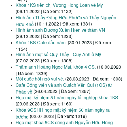
Khóa 1KS tiễn chị Vương Hồng Loan về Mỹ
(06.11.2022 | Đã xem: 1122)
Hình ảnh Thầy Đặng Hữu Phước và Thầy Nguyễn
(10.11.2022 | Đã xem: 1381)
Hữu Khổ
Hình ảnh anh Dương Xuân Hiền về thăm VN
(29.12.2022 | Đã xem: 1233)
Khóa 1KS Cafe đầu năm.
(30.01.2023 | Đã xem:
1154)
Hình ảnh một số Quý Thầy - Quý Anh ở Mỹ
(07.02.2023 | Đã xem: 1308)
Thăm anh Hoàng Ngọc Mai, khóa 4 CS.
(18.03.2023
| Đã xem: 1339)
Một cuộc hội ngộ vui vẻ.
(28.03.2023 | Đã xem: 1303)
Cafe Công viên và anh Quách Văn Quí (1CS) từ
(26.04.2023 | Đã xem: 1357)
Pháp về
Họp mặt kỷ niệm 51 năm ngày tốt nghiệp khóa 1KS
(29.06.2023 | Đã xem: 1160)
Khóa 9CSHH họp mặt kỷ niệm 50 năm ngày ra
(02.07.2023 | Đã xem: 1219)
trường
Họp mặt khóa 5CS cùng anh Nguyễn Hữu Hùng