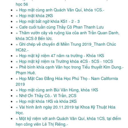
học 56
» Họp mặt cùng anh Quách Văn Quí, khóa 1CS.-
» Họp mặt khóa 2KS
» Họp mặt bất ngờ khóa KS1 - 2 - 3
» Cafe cuối tuần cùng Thầy Cô Phan Thanh Lưu
» Thăm vườn cây và ruộng lúa của anh Trần Quan Danh,
khóa 3CS ở Bến lức.
» Ghi chép về chuyến đi Miền Trung 2019_Thanh Chúc
HC82.-
» Họp mặt kỷ niệm 47 năm ra trường - Khóa 1KS
» Họp mặt kỷ niệm ra Trường khóa 4CS - 5CS - 10CS
» Phê bình khía cạnh Văn học trong Tiểu thuyết Kim Dung.-
Phạm Huê.
» Họp Mặt Cao Đẳng Hóa Học Phú Thọ - Nam California
2019
» Họp mặt cùng anh Bùi Văn Hùng, khóa 1KS
» Nhớ Ơn Thầy Cô.- Vi Trần, 2CS
» Họp mặt khóa 1KS và khóa 2KS
» Vài hình ảnh ngày 20.11.2019 tại Khoa Kỹ Thuật Hóa
Học.
» Một kỷ niệm với anh Quách Văn Quí, khóa 1CS, tại điểm
hẹn công viên Lê Thị Riêng.-