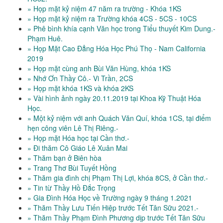
» Họp mặt kỷ niệm 47 năm ra trường - Khóa 1KS
» Họp mặt kỷ niệm ra Trường khóa 4CS - 5CS - 10CS
» Phê bình khía cạnh Văn học trong Tiểu thuyết Kim Dung.-
Phạm Huê.
» Họp Mặt Cao Đẳng Hóa Học Phú Thọ - Nam California
2019
» Họp mặt cùng anh Bùi Văn Hùng, khóa 1KS
» Nhớ Ơn Thầy Cô.- Vi Trần, 2CS
» Họp mặt khóa 1KS và khóa 2KS
» Vài hình ảnh ngày 20.11.2019 tại Khoa Kỹ Thuật Hóa
Học.
» Một kỷ niệm với anh Quách Văn Quí, khóa 1CS, tại điểm
hẹn công viên Lê Thị Riêng.-
» Họp mặt Hóa học tại Cần thơ.-
» Đi thăm Cô Giáo Lê Xuân Mai
» Thăm bạn ở Biên hòa
» Trang Thơ Bùi Tuyết Hồng
» Thăm gia đình chị Phạm Thị Lợi, khóa 8CS, ở Cần thơ.-
» Tin từ Thầy Hồ Đắc Trọng
» Gia Đình Hóa Học về Trường ngày 9 tháng 1.2021
» Thăm Thầy Lưu Tiến Hiệp trước Tết Tân Sữu 2021.-
» Thăm Thầy Phạm Đình Phương dịp trước Tết Tân Sữu