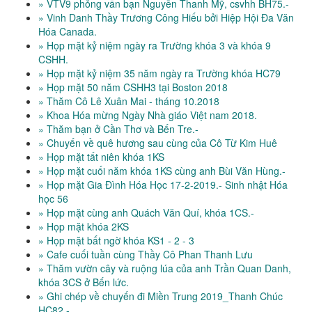
» VTV9 phỏng vấn bạn Nguyễn Thanh Mỹ, csvhh BH75.-
» Vinh Danh Thầy Trương Công Hiếu bởi Hiệp Hội Đa Văn
Hóa Canada.
» Họp mặt kỷ niệm ngày ra Trường khóa 3 và khóa 9
CSHH.
» Họp mặt kỷ niệm 35 năm ngày ra Trường khóa HC79
» Họp mặt 50 năm CSHH3 tại Boston 2018
» Thăm Cô Lê Xuân Mai - tháng 10.2018
» Khoa Hóa mừng Ngày Nhà giáo Việt nam 2018.
» Thăm bạn ở Cần Thơ và Bến Tre.-
» Chuyến về quê hương sau cùng của Cô Từ Kim Huê
» Họp mặt tất niên khóa 1KS
» Họp mặt cuối năm khóa 1KS cùng anh Bùi Văn Hùng.-
» Họp mặt Gia Đình Hóa Học 17-2-2019.- Sinh nhật Hóa
học 56
» Họp mặt cùng anh Quách Văn Quí, khóa 1CS.-
» Họp mặt khóa 2KS
» Họp mặt bất ngờ khóa KS1 - 2 - 3
» Cafe cuối tuần cùng Thầy Cô Phan Thanh Lưu
» Thăm vườn cây và ruộng lúa của anh Trần Quan Danh,
khóa 3CS ở Bến lức.
» Ghi chép về chuyến đi Miền Trung 2019_Thanh Chúc
HC82.-