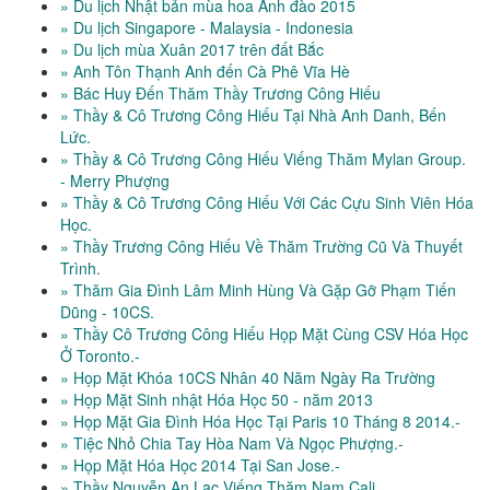
» Du lịch Nhật bản mùa hoa Anh đào 2015
» Du lịch Singapore - Malaysia - Indonesia
» Du lịch mùa Xuân 2017 trên đất Bắc
» Anh Tôn Thạnh Anh đến Cà Phê Vĩa Hè
» Bác Huy Đến Thăm Thầy Trương Công Hiếu
» Thầy & Cô Trương Công Hiếu Tại Nhà Anh Danh, Bến
Lức.
» Thầy & Cô Trương Công Hiếu Viếng Thăm Mylan Group.
- Merry Phượng
» Thầy & Cô Trương Công Hiếu Với Các Cựu Sinh Viên Hóa
Học.
» Thầy Trương Công Hiếu Về Thăm Trường Cũ Và Thuyết
Trình.
» Thăm Gia Đình Lâm Minh Hùng Và Gặp Gỡ Phạm Tiến
Dũng - 10CS.
» Thầy Cô Trương Công Hiếu Họp Mặt Cùng CSV Hóa Học
Ở Toronto.-
» Họp Mặt Khóa 10CS Nhân 40 Năm Ngày Ra Trường
» Họp Mặt Sinh nhật Hóa Học 50 - năm 2013
» Họp Mặt Gia Đình Hóa Học Tại Paris 10 Tháng 8 2014.-
» Tiệc Nhỏ Chia Tay Hòa Nam Và Ngọc Phượng.-
» Họp Mặt Hóa Học 2014 Tại San Jose.-
» Thầy Nguyễn An Lạc Viếng Thăm Nam Cali