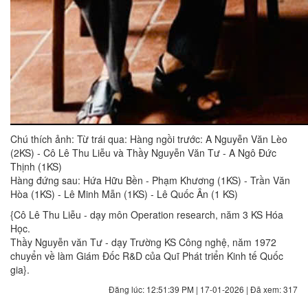
Chú thích ảnh: Từ trái qua: Hàng ngồi trước: A Nguyễn Văn Lèo
(2KS) - Cô Lê Thu Liễu và Thầy Nguyễn Văn Tư - A Ngô Đức
Thịnh (1KS)
Hàng đứng sau: Hứa Hữu Bền - Phạm Khương (1KS) - Trần Văn
Hòa (1KS) - Lê Minh Mẫn (1KS) - Lê Quốc Ân (1 KS)
{Cô Lê Thu Liễu - dạy môn Operation research, năm 3 KS Hóa
Học.
Thầy Nguyễn văn Tư - dạy Trường KS Công nghệ, năm 1972
chuyển về làm Giám Đốc R&D của Quĩ Phát triển Kinh tế Quốc
gia}.
Đăng lúc: 12:51:39 PM | 17-01-2026 | Đã xem: 317