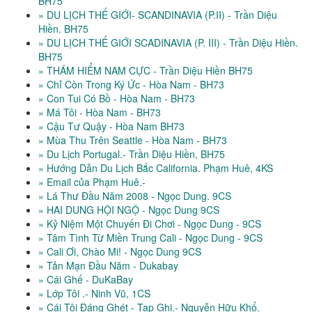
BH75
» DU LỊCH THẾ GIỚI- SCANDINAVIA (P.II) - Trần Diệu
Hiền. BH75
» DU LỊCH THẾ GIỚI SCADINAVIA (P. III) - Trần Diệu Hiền.
BH75
» THÁM HIỂM NAM CỰC - Trần Diệu Hiền BH75
» Chỉ Còn Trong Ký Ức - Hòa Nam - BH73
» Con Tui Có Bồ - Hòa Nam - BH73
» Má Tôi - Hòa Nam - BH73
» Cậu Tư Quậy - Hòa Nam BH73
» Mùa Thu Trên Seattle - Hòa Nam - BH73
» Du Lịch Portugal.- Trần Diệu Hiền, BH75
» Hướng Dẫn Du Lịch Bắc California. Phạm Huê, 4KS
» Email của Phạm Huê.-
» Lá Thư Đầu Năm 2008 - Ngọc Dung. 9CS
» HAI DUNG HỘI NGỘ - Ngọc Dung 9CS
» Kỷ Niệm Một Chuyến Đi Chơi - Ngọc Dung - 9CS
» Tâm Tình Từ Miền Trung Cali - Ngọc Dung - 9CS
» Cali Ơi, Chào Mi! - Ngọc Dung 9CS
» Tản Mạn Đầu Năm - Dukabay
» Cái Ghế - DuKaBay
» Lớp Tôi .- Ninh Vũ, 1CS
» Cái Tôi Đáng Ghét - Tạp Ghi.- Nguyễn Hữu Khổ.