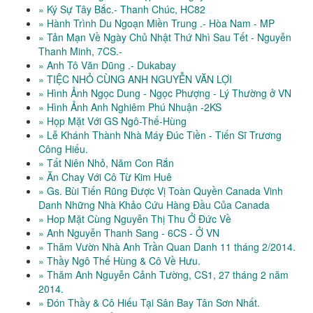
» Ký Sự Tây Bắc.- Thanh Chúc, HC82
» Hành Trình Du Ngoạn Miền Trung .- Hòa Nam - MP
» Tản Mạn Về Ngày Chủ Nhật Thứ Nhì Sau Tết - Nguyễn
Thanh Minh, 7CS.-
» Anh Tô Văn Dũng .- Dukabay
» TIỆC NHỎ CÙNG ANH NGUYỄN VĂN LỢI
» Hình Ảnh Ngọc Dung - Ngọc Phượng - Lý Thường ở VN
» Hình Ảnh Anh Nghiêm Phú Nhuận -2KS
» Họp Mặt Với GS Ngô-Thế-Hùng
» Lễ Khánh Thành Nhà Máy Đúc Tiền - Tiến Sĩ Trương
Công Hiếu.
» Tất Niên Nhỏ, Năm Con Rắn
» Ăn Chay Với Cô Từ Kim Huê
» Gs. Bùi Tiến Rũng Được Vị Toàn Quyền Canada Vinh
Danh Những Nhà Khảo Cứu Hàng Đầu Của Canada
» Hop Mặt Cùng Nguyễn Thị Thu Ở Đức Về
» Anh Nguyễn Thanh Sang - 6CS - Ở VN
» Thăm Vườn Nhà Anh Trần Quan Danh 11 tháng 2/2014.
» Thầy Ngô Thế Hùng & Cô Về Hưu.
» Thăm Anh Nguyễn Cảnh Tường, CS1, 27 tháng 2 năm
2014.
» Đón Thầy & Cô Hiếu Tại Sân Bay Tân Sơn Nhất.