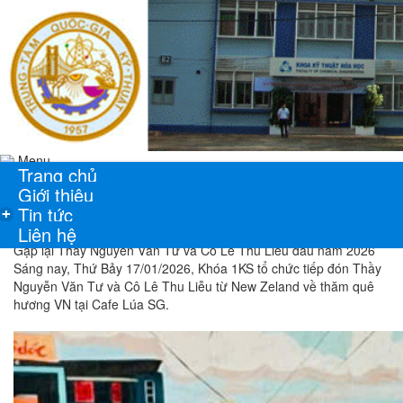
Menu
Trang chủ
Giới thiệu
Tin tức
+
Liên hệ
Gặp lại Thầy Nguyễn Văn Tư và Cô Lê Thu Liễu đầu năm 2026
Sáng nay, Thứ Bảy 17/01/2026, Khóa 1KS tổ chức tiếp đón Thầy
Nguyễn Văn Tư và Cô Lê Thu Liễu từ New Zeland về thăm quê
hương VN tại Cafe Lúa SG.