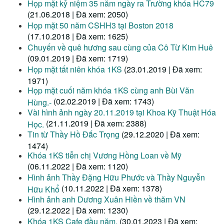
Họp mặt kỷ niệm 35 năm ngày ra Trường khóa HC79
(21.06.2018 | Đã xem: 2050)
Họp mặt 50 năm CSHH3 tại Boston 2018
(17.10.2018 | Đã xem: 1625)
Chuyến về quê hương sau cùng của Cô Từ Kim Huê
(09.01.2019 | Đã xem: 1719)
Họp mặt tất niên khóa 1KS
(23.01.2019 | Đã xem:
1971)
Họp mặt cuối năm khóa 1KS cùng anh Bùi Văn
(02.02.2019 | Đã xem: 1743)
Hùng.-
Vài hình ảnh ngày 20.11.2019 tại Khoa Kỹ Thuật Hóa
(21.11.2019 | Đã xem: 2388)
Học.
Tin từ Thầy Hồ Đắc Trọng
(29.12.2020 | Đã xem:
1474)
Khóa 1KS tiễn chị Vương Hồng Loan về Mỹ
(06.11.2022 | Đã xem: 1120)
Hình ảnh Thầy Đặng Hữu Phước và Thầy Nguyễn
(10.11.2022 | Đã xem: 1378)
Hữu Khổ
Hình ảnh anh Dương Xuân Hiền về thăm VN
(29.12.2022 | Đã xem: 1230)
Khóa 1KS Cafe đầu năm.
(30.01.2023 | Đã xem: