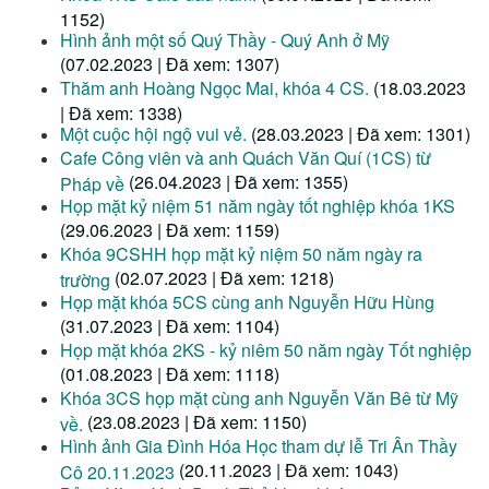
1152)
Hình ảnh một số Quý Thầy - Quý Anh ở Mỹ
(07.02.2023 | Đã xem: 1307)
Thăm anh Hoàng Ngọc Mai, khóa 4 CS.
(18.03.2023
| Đã xem: 1338)
Một cuộc hội ngộ vui vẻ.
(28.03.2023 | Đã xem: 1301)
Cafe Công viên và anh Quách Văn Quí (1CS) từ
(26.04.2023 | Đã xem: 1355)
Pháp về
Họp mặt kỷ niệm 51 năm ngày tốt nghiệp khóa 1KS
(29.06.2023 | Đã xem: 1159)
Khóa 9CSHH họp mặt kỷ niệm 50 năm ngày ra
(02.07.2023 | Đã xem: 1218)
trường
Họp mặt khóa 5CS cùng anh Nguyễn Hữu Hùng
(31.07.2023 | Đã xem: 1104)
Họp mặt khóa 2KS - kỷ niêm 50 năm ngày Tốt nghiệp
(01.08.2023 | Đã xem: 1118)
Khóa 3CS họp mặt cùng anh Nguyễn Văn Bê từ Mỹ
(23.08.2023 | Đã xem: 1150)
về.
Hình ảnh Gia Đình Hóa Học tham dự lễ Tri Ân Thầy
(20.11.2023 | Đã xem: 1043)
Cô 20.11.2023