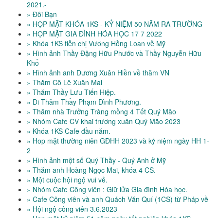
2021.-
» Đôi Bạn
» HỌP MẶT KHÓA 1KS - KỶ NIỆM 50 NĂM RA TRƯỜNG
» HỌP MẶT GIA ĐÌNH HÓA HỌC 17 7 2022
» Khóa 1KS tiễn chị Vương Hồng Loan về Mỹ
» Hình ảnh Thầy Đặng Hữu Phước và Thầy Nguyễn Hữu
Khổ
» Hình ảnh anh Dương Xuân Hiền về thăm VN
» Thăm Cô Lê Xuân Mai
» Thăm Thầy Lưu Tiến Hiệp.
» Đi Thăm Thầy Phạm Đình Phương.
» Thăm nhà Trưởng Tràng mồng 4 Tết Quý Mão
» Nhóm Cafe CV khai trương xuân Quý Mão 2023
» Khóa 1KS Cafe đầu năm.
» Hop mặt thường niên GĐHH 2023 và kỷ niệm ngày HH 1-
2
» Hình ảnh một số Quý Thầy - Quý Anh ở Mỹ
» Thăm anh Hoàng Ngọc Mai, khóa 4 CS.
» Một cuộc hội ngộ vui vẻ.
» Nhóm Cafe Công viên : Giữ lửa Gia đình Hóa học.
» Cafe Công viên và anh Quách Văn Quí (1CS) từ Pháp về
» Hội ngộ công viên 3.6.2023