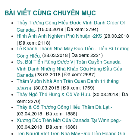
BÀI VIẾT CÙNG CHUYÊN MỤC
Thầy Trương Công Hiếu Được Vinh Danh Order Of
(15.03.2018 | Đã xem: 2794)
Canada.-
Hình Ảnh Anh Nghiêm Phú Nhuận -2KS
(28.03.2018
| Đã xem: 2118)
Lễ Khánh Thành Nhà Máy Đúc Tiền - Tiến Sĩ Trương
(28.03.2018 | Đã xem: 2221)
Công Hiếu.
Gs. Bùi Tiến Rũng Được Vị Toàn Quyền Canada
Vinh Danh Những Nhà Khảo Cứu Hàng Đầu Của
(28.03.2018 | Đã xem: 2587)
Canada
Thăm Vườn Nhà Anh Trần Quan Danh 11 tháng
(30.03.2018 | Đã xem: 1769)
2/2014.
Thầy Ngô Thế Hùng & Cô Về Hưu.
(30.03.2018 | Đã
xem: 2270)
Thầy & Cô Trương Công Hiếu Thăm Đà Lạt.-
(03.04.2018 | Đã xem: 1888)
Xưỡng Đúc Tiền Mới Của Canada Tại Winnipeg.-
(03.04.2018 | Đã xem: 1688)
Tên Người Việt Trên Nhà Máy Đúc Tiền Hoàng Gia