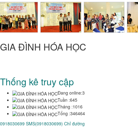
GIA ĐÌNH HÓA HỌC
CỰU SINH VIÊN HÓA-HỌC
Trung Tâm Quốc Gia Kỹ Thuật Phú Thọ - Trường Đại Học Bách
Khoa TP HCM
Thống kê truy cập
Đang online:
3
Tuần :
645
Tháng :
1016
Tổng :
346464
0918030699
SMS(0918030699)
Chỉ đường