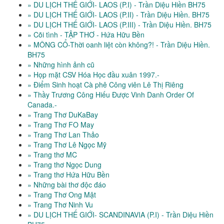
» DU LỊCH THẾ GIỚI- LAOS (P.I) - Trần Diệu Hiền BH75
» DU LỊCH THẾ GIỚI- LAOS (P.II) - Trần Diệu Hiền. BH75
» DU LỊCH THẾ GIỚI- LAOS (P.III) - Trần Diệu Hiền. BH75
» Cõi tình - TẬP THƠ - Hứa Hữu Bền
» MÔNG CỔ-Thời oanh liệt còn không?! - Trần Diệu Hiền.
BH75
» Những hình ảnh cũ
» Họp mặt CSV Hóa Học đầu xuân 1997.-
» Điểm Sinh hoạt Cà phê Công viên Lê Thị Riêng
» Thầy Trương Công Hiếu Được Vinh Danh Order Of
Canada.-
» Trang Thơ DuKaBay
» Trang Thơ FO May
» Trang Thơ Lan Thảo
» Trang Thơ Lê Ngọc Mỹ
» Trang thơ MC
» Trang thơ Ngọc Dung
» Trang thơ Hứa Hữu Bền
» Những bài thơ độc đáo
» Trang Thơ Ong Mật
» Trang Thơ Ninh Vu
» DU LỊCH THẾ GIỚI- SCANDINAVIA (P.I) - Trần Diệu Hiền