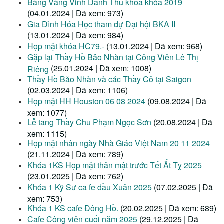
Bảng Vàng Vinh Danh Thủ khoa khóa 2019
(04.01.2024 | Đã xem: 973)
Gia Đình Hóa Học tham dự Đại hội BKA II
(13.01.2024 | Đã xem: 984)
Họp mặt khóa HC79.-
(13.01.2024 | Đã xem: 968)
Gặp lại Thầy Hồ Bảo Nhàn tại Công Viên Lê Thị
(25.01.2024 | Đã xem: 1008)
Riêng
Thầy Hồ Bảo Nhàn và các Thầy Cô tại Saigon
(02.03.2024 | Đã xem: 1106)
Họp mặt HH Houston 06 08 2024
(09.08.2024 | Đã
xem: 1077)
Lễ tang Thầy Chu Phạm Ngọc Sơn
(20.08.2024 | Đã
xem: 1115)
Họp mặt nhân ngày Nhà Giáo Việt Nam 20 11 2024
(21.11.2024 | Đã xem: 789)
Khóa 1KS Họp mặt thân mật trước Tết Ất Tỵ 2025
(23.01.2025 | Đã xem: 762)
Khóa 1 Kỹ Sư ca fe đầu Xuân 2025
(07.02.2025 | Đã
xem: 753)
Khóa 1 KS cafe Đông Hồ.
(20.02.2025 | Đã xem: 689)
Cafe Công viên cuối năm 2025
(29.12.2025 | Đã