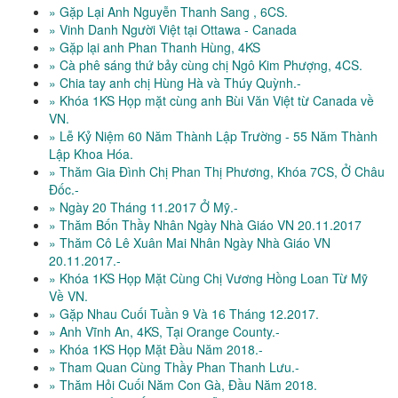
» Gặp Lại Anh Nguyễn Thanh Sang , 6CS.
» Vinh Danh Người Việt tại Ottawa - Canada
» Gặp lại anh Phan Thanh Hùng, 4KS
» Cà phê sáng thứ bảy cùng chị Ngô Kim Phượng, 4CS.
» Chia tay anh chị Hùng Hà và Thúy Quỳnh.-
» Khóa 1KS Họp mặt cùng anh Bùi Văn Việt từ Canada về
VN.
» Lễ Kỷ Niệm 60 Năm Thành Lập Trường - 55 Năm Thành
Lập Khoa Hóa.
» Thăm Gia Đình Chị Phan Thị Phương, Khóa 7CS, Ở Châu
Đốc.-
» Ngày 20 Tháng 11.2017 Ở Mỹ.-
» Thăm Bốn Thầy Nhân Ngày Nhà Giáo VN 20.11.2017
» Thăm Cô Lê Xuân Mai Nhân Ngày Nhà Giáo VN
20.11.2017.-
» Khóa 1KS Họp Mặt Cùng Chị Vương Hồng Loan Từ Mỹ
Về VN.
» Gặp Nhau Cuối Tuần 9 Và 16 Tháng 12.2017.
» Anh Vĩnh An, 4KS, Tại Orange County.-
» Khóa 1KS Họp Mặt Đầu Năm 2018.-
» Tham Quan Cùng Thầy Phan Thanh Lưu.-
» Thăm Hỏi Cuối Năm Con Gà, Đầu Năm 2018.