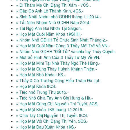
» Đi Thăm Mẹ Chị Đặng Thị Xẩm - 7CS .
» Gặp Gỡ Anh Lê Thành Kính, 4CS.-
» Sinh Nhật Nhóm nhỏ GDHH tháng 11 2014.-
» Tất Niên Nhóm Nhỏ GDHH Năm 2014.-
» Tái Ngộ Anh Bùi Nhơn Tại Saigon.-
» Họp Mặt Cuối Năm Khóa 1KSHH.-
» Nhóm Nhỏ GDHH Tổ Chức Sinh Nhật Tháng 2.-
» Họp Mặt Cuối Năm Cùng 3 Thầy Mới Trở Về VN.-
» Nhóm Nhỏ GDHH "Đốt Tết" và chia tay Thúy Quỳnh.
» Một Số Hình Ảnh Của 3 Thầy Từ Mỹ Về VN.-
» Họp Mặt Mini Tại Nhà Thầy Ngô Thế Hùng.-
» Họp Mặt Cùng Thầy Huỳnh Khánh Thiện.-
» Họp Mặt Nhỏ Khóa 1KS.-
» Thầy & Cô Trương Công Hiếu Thăm Đà Lạt.-
» Họp Mặt Khóa 9CS.-
» Tiệc nhỏ Trung Thu 2015.-
» Tiệc Nhỏ Chia Tay Anh Chị Hùng & Hà.-
» Họp Mặt Cùng Chị Nguyễn Thị Tuyết, 8CS,
» Họp Mặt Khóa 1KS tháng 12.2015.-
» Chia Tay Chị Nguyễn Thị Tuyết. 8CS.-
» Họp Mặt Với Chị Đặng Thị Yến, 5CS.-
» Họp Mặt Đầu Xuân Khóa 1KS.-