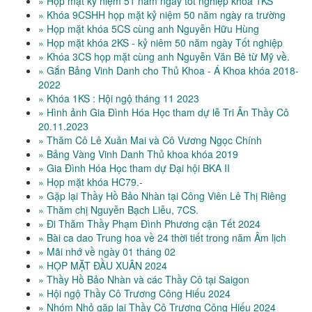
» Họp mặt kỷ niệm 51 năm ngày tốt nghiệp khóa 1KS
» Khóa 9CSHH họp mặt kỷ niệm 50 năm ngày ra trường
» Họp mặt khóa 5CS cùng anh Nguyễn Hữu Hùng
» Họp mặt khóa 2KS - kỷ niêm 50 năm ngày Tốt nghiệp
» Khóa 3CS họp mặt cùng anh Nguyễn Văn Bê từ Mỹ về.
» Gắn Bảng Vinh Danh cho Thủ Khoa - Á Khoa khóa 2018-
2022
» Khóa 1KS : Hội ngộ tháng 11 2023
» Hình ảnh Gia Đình Hóa Học tham dự lễ Tri Ân Thầy Cô
20.11.2023
» Thăm Cô Lê Xuân Mai và Cô Vương Ngọc Chính
» Bảng Vàng Vinh Danh Thủ khoa khóa 2019
» Gia Đình Hóa Học tham dự Đại hội BKA II
» Họp mặt khóa HC79.-
» Gặp lại Thầy Hồ Bảo Nhàn tại Công Viên Lê Thị Riêng
» Thăm chị Nguyễn Bạch Liễu, 7CS.
» Đi Thăm Thầy Phạm Đình Phương cận Tết 2024
» Bài ca dao Trung hoa về 24 thời tiết trong năm Âm lịch
» Mãi nhớ về ngày 01 tháng 02
» HỌP MẶT ĐẦU XUÂN 2024
» Thầy Hồ Bảo Nhàn và các Thầy Cô tại Saigon
» Hội ngộ Thầy Cô Trương Công Hiếu 2024
» Nhóm Nhỏ gặp lại Thầy Cô Trương Công Hiếu 2024