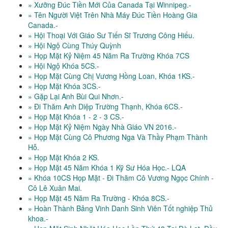
» Xưỡng Đúc Tiền Mới Của Canada Tại Winnipeg.-
» Tên Người Việt Trên Nhà Máy Đúc Tiền Hoàng Gia
Canada.-
» Hội Thoại Với Giáo Sư Tiến Sĩ Trương Công Hiếu.
» Hội Ngộ Cùng Thúy Quỳnh
» Họp Mặt Kỷ Niệm 45 Năm Ra Trường Khóa 7CS
» Hội Ngộ Khóa 5CS.-
» Họp Mặt Cùng Chị Vương Hồng Loan, Khóa 1KS.-
» Họp Mặt Khóa 3CS.-
» Gặp Lại Anh Bùi Qui Nhơn.-
» Đi Thăm Anh Diệp Trường Thạnh, Khóa 6CS.-
» Họp Mặt Khóa 1 - 2 - 3 CS.-
» Họp Mặt Kỷ Niệm Ngày Nhà Giáo VN 2016.-
» Họp Mặt Cùng Cô Phương Nga Và Thầy Phạm Thành
Hỗ.
» Họp Mặt Khóa 2 KS.
» Họp Mặt 45 Năm Khóa 1 Kỹ Sư Hóa Học.- LQA
» Khóa 10CS Họp Mặt - Đi Thăm Cô Vương Ngọc Chính -
Cô Lê Xuân Mai.
» Họp Mặt 45 Năm Ra Trường - Khóa 8CS.-
» Hoàn Thành Bảng Vinh Danh Sinh Viên Tốt nghiệp Thủ
khoa.-