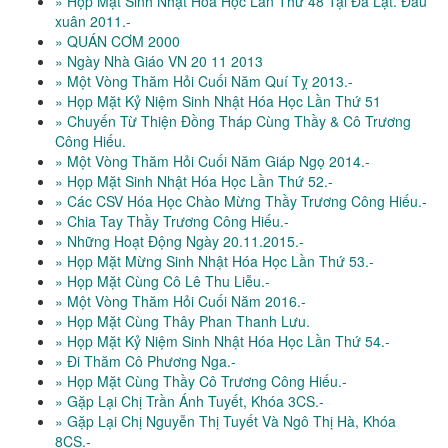
» Họp Mặt Sinh Nhật Hóa Học Lần Thứ 48 Tại Đà Lạt. Đầu
xuân 2011.-
» QUÁN CƠM 2000
» Ngày Nhà Giáo VN 20 11 2013
» Một Vòng Thăm Hỏi Cuối Năm Quí Tỵ 2013.-
» Họp Mặt Kỷ Niệm Sinh Nhật Hóa Học Lần Thứ 51
» Chuyến Từ Thiện Đồng Tháp Cùng Thầy & Cô Trương
Công Hiếu.
» Một Vòng Thăm Hỏi Cuối Năm Giáp Ngọ 2014.-
» Họp Mặt Sinh Nhật Hóa Học Lần Thứ 52.-
» Các CSV Hóa Học Chào Mừng Thầy Trương Công Hiếu.-
» Chia Tay Thầy Trương Công Hiếu.-
» Những Hoạt Động Ngày 20.11.2015.-
» Họp Mặt Mừng Sinh Nhật Hóa Học Lần Thứ 53.-
» Họp Mặt Cùng Cô Lê Thu Liễu.-
» Một Vòng Thăm Hỏi Cuối Năm 2016.-
» Họp Mặt Cùng Thây Phan Thanh Lưu.
» Họp Mặt Kỷ Niệm Sinh Nhật Hóa Học Lần Thứ 54.-
» Đi Thăm Cô Phương Nga.-
» Họp Mặt Cùng Thầy Cô Trương Công Hiếu.-
» Gặp Lại Chị Trần Ánh Tuyết, Khóa 3CS.-
» Gặp Lại Chị Nguyễn Thị Tuyết Và Ngô Thị Hà, Khóa
8CS.-