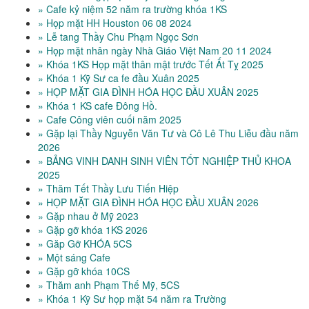
» Cafe kỷ niệm 52 năm ra trường khóa 1KS
» Họp mặt HH Houston 06 08 2024
» Lễ tang Thầy Chu Phạm Ngọc Sơn
» Họp mặt nhân ngày Nhà Giáo Việt Nam 20 11 2024
» Khóa 1KS Họp mặt thân mật trước Tết Ất Tỵ 2025
» Khóa 1 Kỹ Sư ca fe đầu Xuân 2025
» HỌP MẶT GIA ĐÌNH HÓA HỌC ĐẦU XUÂN 2025
» Khóa 1 KS cafe Đông Hồ.
» Cafe Công viên cuối năm 2025
» Gặp lại Thầy Nguyễn Văn Tư và Cô Lê Thu Liễu đầu năm
2026
» BẢNG VINH DANH SINH VIÊN TỐT NGHIỆP THỦ KHOA
2025
» Thăm Tết Thầy Lưu Tiến Hiệp
» HỌP MẶT GIA ĐÌNH HÓA HỌC ĐẦU XUÂN 2026
» Gặp nhau ở Mỹ 2023
» Gặp gỡ khóa 1KS 2026
» Găp Gỡ KHÓA 5CS
» Một sáng Cafe
» Gặp gỡ khóa 10CS
» Thăm anh Phạm Thế Mỹ, 5CS
» Khóa 1 Kỹ Sư họp mặt 54 năm ra Trường