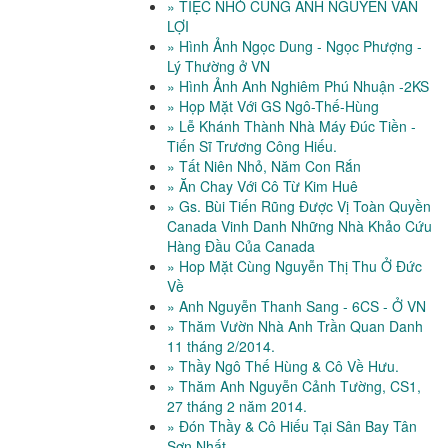
» TIỆC NHỎ CÙNG ANH NGUYỄN VĂN
LỢI
» Hình Ảnh Ngọc Dung - Ngọc Phượng -
Lý Thường ở VN
» Hình Ảnh Anh Nghiêm Phú Nhuận -2KS
» Họp Mặt Với GS Ngô-Thế-Hùng
» Lễ Khánh Thành Nhà Máy Đúc Tiền -
Tiến Sĩ Trương Công Hiếu.
» Tất Niên Nhỏ, Năm Con Rắn
» Ăn Chay Với Cô Từ Kim Huê
» Gs. Bùi Tiến Rũng Được Vị Toàn Quyền
Canada Vinh Danh Những Nhà Khảo Cứu
Hàng Đầu Của Canada
» Hop Mặt Cùng Nguyễn Thị Thu Ở Đức
Về
» Anh Nguyễn Thanh Sang - 6CS - Ở VN
» Thăm Vườn Nhà Anh Trần Quan Danh
11 tháng 2/2014.
» Thầy Ngô Thế Hùng & Cô Về Hưu.
» Thăm Anh Nguyễn Cảnh Tường, CS1,
27 tháng 2 năm 2014.
» Đón Thầy & Cô Hiếu Tại Sân Bay Tân
Sơn Nhất.