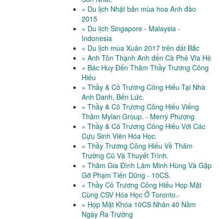
» Du lịch Nhật bản mùa hoa Anh đào
2015
» Du lịch Singapore - Malaysia -
Indonesia
» Du lịch mùa Xuân 2017 trên đất Bắc
» Anh Tôn Thạnh Anh đến Cà Phê Vĩa Hè
» Bác Huy Đến Thăm Thầy Trương Công
Hiếu
» Thầy & Cô Trương Công Hiếu Tại Nhà
Anh Danh, Bến Lức.
» Thầy & Cô Trương Công Hiếu Viếng
Thăm Mylan Group. - Merry Phượng
» Thầy & Cô Trương Công Hiếu Với Các
Cựu Sinh Viên Hóa Học.
» Thầy Trương Công Hiếu Về Thăm
Trường Cũ Và Thuyết Trình.
» Thăm Gia Đình Lâm Minh Hùng Và Gặp
Gỡ Phạm Tiến Dũng - 10CS.
» Thầy Cô Trương Công Hiếu Họp Mặt
Cùng CSV Hóa Học Ở Toronto.-
» Họp Mặt Khóa 10CS Nhân 40 Năm
Ngày Ra Trường