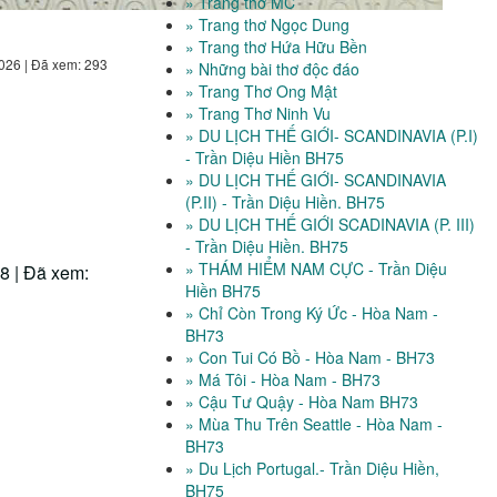
» Trang thơ MC
» Trang thơ Ngọc Dung
» Trang thơ Hứa Hữu Bền
026 | Đã xem: 293
» Những bài thơ độc đáo
» Trang Thơ Ong Mật
» Trang Thơ Ninh Vu
» DU LỊCH THẾ GIỚI- SCANDINAVIA (P.I)
- Trần Diệu Hiền BH75
» DU LỊCH THẾ GIỚI- SCANDINAVIA
(P.II) - Trần Diệu Hiền. BH75
» DU LỊCH THẾ GIỚI SCADINAVIA (P. III)
- Trần Diệu Hiền. BH75
» THÁM HIỂM NAM CỰC - Trần Diệu
8 | Đã xem:
Hiền BH75
» Chỉ Còn Trong Ký Ức - Hòa Nam -
BH73
» Con Tui Có Bồ - Hòa Nam - BH73
» Má Tôi - Hòa Nam - BH73
» Cậu Tư Quậy - Hòa Nam BH73
» Mùa Thu Trên Seattle - Hòa Nam -
BH73
» Du Lịch Portugal.- Trần Diệu Hiền,
BH75