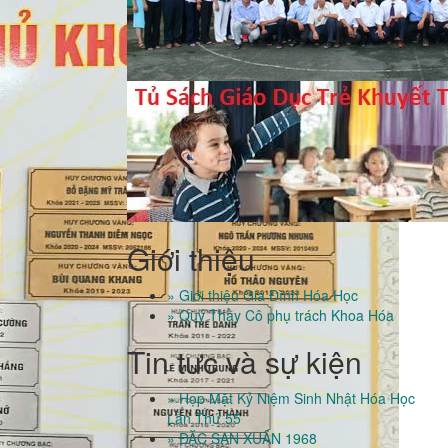
Giới thiệu
» Giới thiệu Gia Đình Hóa Học
» Quý Thầy Cô phụ trách Khoa Hóa
Tin tưc và sự kiện
» Họp Mặt Kỷ Niệm Sinh Nhật Hóa Học
Lần Thứ 55
» ĐẶC SAN XUÂN 1968