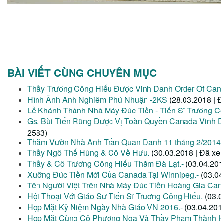
BÀI VIẾT CÙNG CHUYÊN MỤC
Thầy Trương Công Hiếu Được Vinh Danh Order Of Can
Hình Ảnh Anh Nghiêm Phú Nhuận -2KS
(28.03.2018 | 
Lễ Khánh Thành Nhà Máy Đúc Tiền - Tiến Sĩ Trương 
Gs. Bùi Tiến Rũng Được Vị Toàn Quyền Canada Vin
2583)
Thăm Vườn Nhà Anh Trần Quan Danh 11 tháng 2/2014
Thầy Ngô Thế Hùng & Cô Về Hưu.
(30.03.2018 | Đã x
Thầy & Cô Trương Công Hiếu Thăm Đà Lạt.-
(03.04.20
Xưỡng Đúc Tiền Mới Của Canada Tại Winnipeg.-
(03.0
Tên Người Việt Trên Nhà Máy Đúc Tiền Hoàng Gia Can
Hội Thoại Với Giáo Sư Tiến Sĩ Trương Công Hiếu.
(03.
Họp Mặt Kỷ Niệm Ngày Nhà Giáo VN 2016.-
(03.04.20
Họp Mặt Cùng Cô Phương Nga Và Thầy Phạm Thành 