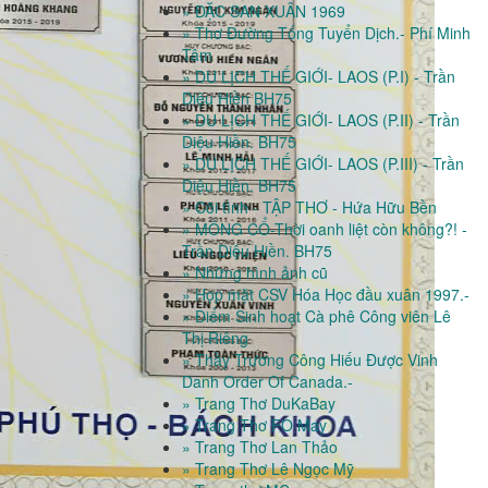
» ĐẶC SAN XUÂN 1969
» Thơ Đường Tống Tuyển Dịch.- Phí Minh
Tâm
» DU LỊCH THẾ GIỚI- LAOS (P.I) - Trần
Diệu Hiền BH75
» DU LỊCH THẾ GIỚI- LAOS (P.II) - Trần
Diệu Hiền. BH75
» DU LỊCH THẾ GIỚI- LAOS (P.III) - Trần
Diệu Hiền. BH75
» Cõi tình - TẬP THƠ - Hứa Hữu Bền
» MÔNG CỔ-Thời oanh liệt còn không?! -
Trần Diệu Hiền. BH75
» Những hình ảnh cũ
» Họp mặt CSV Hóa Học đầu xuân 1997.-
» Điểm Sinh hoạt Cà phê Công viên Lê
Thị Riêng
» Thầy Trương Công Hiếu Được Vinh
Danh Order Of Canada.-
» Trang Thơ DuKaBay
» Trang Thơ FO May
» Trang Thơ Lan Thảo
» Trang Thơ Lê Ngọc Mỹ