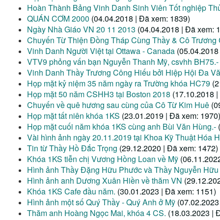
Hoàn Thành Bảng Vinh Danh Sinh Viên Tốt nghiệp Thủ
QUÁN CƠM 2000
(04.04.2018 | Đã xem: 1839)
Ngày Nhà Giáo VN 20 11 2013
(04.04.2018 | Đã xem: 
Chuyến Từ Thiện Đồng Tháp Cùng Thầy & Cô Trương
Vinh Danh Người Việt tại Ottawa - Canada
(05.04.2018
VTV9 phỏng vấn bạn Nguyễn Thanh Mỹ, csvhh BH75.-
Vinh Danh Thầy Trương Công Hiếu bởi Hiệp Hội Đa V
Họp mặt kỷ niệm 35 năm ngày ra Trường khóa HC79
(2
Họp mặt 50 năm CSHH3 tại Boston 2018
(17.10.2018 |
Chuyến về quê hương sau cùng của Cô Từ Kim Huê
(0
Họp mặt tất niên khóa 1KS
(23.01.2019 | Đã xem: 1970
Họp mặt cuối năm khóa 1KS cùng anh Bùi Văn Hùng.-
Vài hình ảnh ngày 20.11.2019 tại Khoa Kỹ Thuật Hóa H
Tin từ Thầy Hồ Đắc Trọng
(29.12.2020 | Đã xem: 1472)
Khóa 1KS tiễn chị Vương Hồng Loan về Mỹ
(06.11.202
Hình ảnh Thầy Đặng Hữu Phước và Thầy Nguyễn Hữu
Hình ảnh anh Dương Xuân Hiền về thăm VN
(29.12.20
Khóa 1KS Cafe đầu năm.
(30.01.2023 | Đã xem: 1151)
Hình ảnh một số Quý Thầy - Quý Anh ở Mỹ
(07.02.2023
Thăm anh Hoàng Ngọc Mai, khóa 4 CS.
(18.03.2023 | 