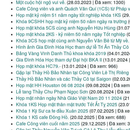
Một cuộc hội ngộ vui vẻ.
(28.03.2023 | Đã xem: 1300)
Cafe Công viên và anh Quách Văn Quí (1CS) từ Pháp 
Họp mặt kỷ niệm 51 năm ngày tốt nghiệp khóa 1KS
(29
Khóa 9CSHH họp mặt kỷ niệm 50 năm ngày ra trường
Họp mặt khóa 5CS cùng anh Nguyễn Hữu Hùng
(31.07
Họp mặt khóa 2KS - kỷ niêm 50 năm ngày Tốt nghiệp
(
Khóa 3CS họp mặt cùng anh Nguyễn Văn Bê từ Mỹ về.
Hình ảnh Gia Đình Hóa Học tham dự lễ Tri Ân Thầy Cô
Bảng Vàng Vinh Danh Thủ khoa khóa 2019
(04.01.202
Gia Đình Hóa Học tham dự Đại hội BKA II
(13.01.2024 
Họp mặt khóa HC79.-
(13.01.2024 | Đã xem: 966)
Gặp lại Thầy Hồ Bảo Nhàn tại Công Viên Lê Thị Riêng
Thầy Hồ Bảo Nhàn và các Thầy Cô tại Saigon
(02.03.2
Họp mặt HH Houston 06 08 2024
(09.08.2024 | Đã xem
Lễ tang Thầy Chu Phạm Ngọc Sơn
(20.08.2024 | Đã x
Họp mặt nhân ngày Nhà Giáo Việt Nam 20 11 2024
(21
Khóa 1KS Họp mặt thân mật trước Tết Ất Tỵ 2025
(23.0
Khóa 1 Kỹ Sư ca fe đầu Xuân 2025
(07.02.2025 | Đã x
Khóa 1 KS cafe Đông Hồ.
(20.02.2025 | Đã xem: 688)
Cafe Công viên cuối năm 2025
(29.12.2025 | Đã xem: 
Gặp lại Thầy Nguyễn Văn Tư và Cô Lê Thu Liễu đầu 