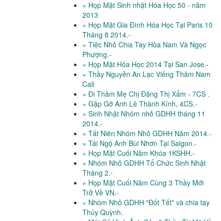
» Họp Mặt Sinh nhật Hóa Học 50 - năm
2013
» Họp Mặt Gia Đình Hóa Học Tại Paris 10
Tháng 8 2014.-
» Tiệc Nhỏ Chia Tay Hòa Nam Và Ngọc
Phượng.-
» Họp Mặt Hóa Học 2014 Tại San Jose.-
» Thầy Nguyễn An Lạc Viếng Thăm Nam
Cali
» Đi Thăm Mẹ Chị Đặng Thị Xẩm - 7CS .
» Gặp Gỡ Anh Lê Thành Kính, 4CS.-
» Sinh Nhật Nhóm nhỏ GDHH tháng 11
2014.-
» Tất Niên Nhóm Nhỏ GDHH Năm 2014.-
» Tái Ngộ Anh Bùi Nhơn Tại Saigon.-
» Họp Mặt Cuối Năm Khóa 1KSHH.-
» Nhóm Nhỏ GDHH Tổ Chức Sinh Nhật
Tháng 2.-
» Họp Mặt Cuối Năm Cùng 3 Thầy Mới
Trở Về VN.-
» Nhóm Nhỏ GDHH "Đốt Tết" và chia tay
Thúy Quỳnh.