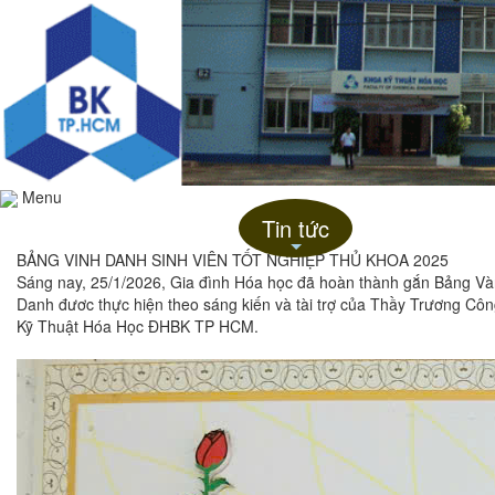
Menu
Trang chủ
Giới thiệu
Tin tức
Liên hệ
+
BẢNG VINH DANH SINH VIÊN TỐT NGHIỆP THỦ KHOA 2025
Sáng nay, 25/1/2026, Gia đình Hóa học đã hoàn thành gắn Bảng Và
Danh đươc thực hiện theo sáng kiến và tài trợ của Thầy Trương Cô
Kỹ Thuật Hóa Học ĐHBK TP HCM.