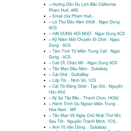
» Hướng Dẫn Du Lịch Bắc California.
Phạm Huê, 4KS
» Email của Phạm Huê.-
» Lá Thư Đầu Năm 2008 - Ngọc Dung.
9CS
» HAI DUNG HỘI NGỘ - Ngọc Dung 9CS
» Kỷ Niệm Một Chuyến Đi Chơi - Ngọc
Dung - 9CS
» Tâm Tình Từ Miền Trung Cali - Ngọc
Dung - 9CS
» Cali Ơi, Chào Mi! - Ngọc Dung 9CS
» Tản Mạn Đầu Năm - Dukabay
» Cái Ghế - DuKaBay
» Lớp Tôi .- Ninh Vũ, 1CS
» Cái Tôi Đáng Ghét - Tạp Ghi.- Nguyễn
Hữu Khổ.
» Ký Sự Tây Bắc.- Thanh Chúc, HC82
» Hành Trình Du Ngoạn Miền Trung .-
Hòa Nam - MP
» Tản Mạn Về Ngày Chủ Nhật Thứ Nhì
Sau Tết - Nguyễn Thanh Minh, 7CS.-
» Anh Tô Văn Dũng .- Dukabay